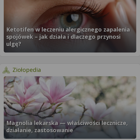
Ketotifen w leczeniu alergicznego zapalenia
spojówek – jak działa i dlaczego przynosi
ulgę?
}" />
- więcej artykułów
Ziołopedia
Magnolia lekarska — właściwości lecznicze,
działanie, zastosowanie