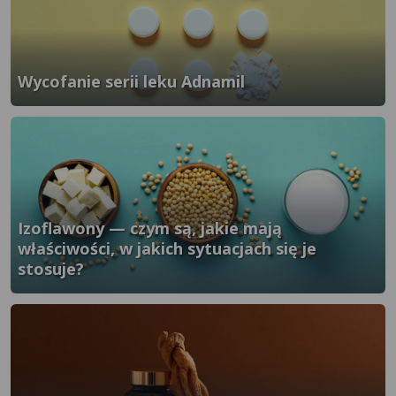
Wycofanie serii leku Adnamil
}" />
Izoflawony — czym są, jakie mają
właściwości, w jakich sytuacjach się je
stosuje?
}" />