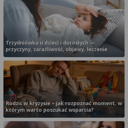
Trzydniówka u dzieci i dorosłych —
przyczyny, zaraźliwość, objawy, leczenie
}" />
Rodzic w kryzysie – jak rozpoznać moment, w
którym warto poszukać wsparcia?
}" />