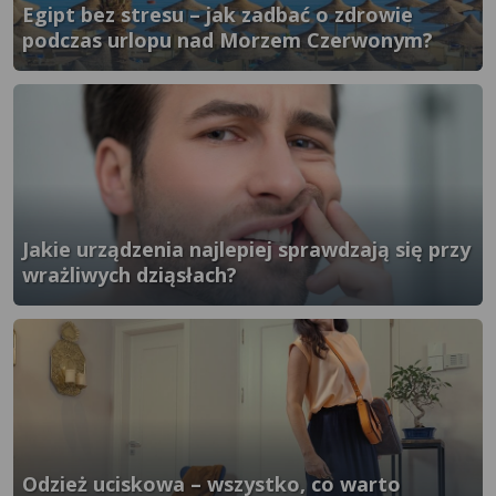
Egipt bez stresu – jak zadbać o zdrowie
podczas urlopu nad Morzem Czerwonym?
}" />
Jakie urządzenia najlepiej sprawdzają się przy
wrażliwych dziąsłach?
}" />
Odzież uciskowa – wszystko, co warto