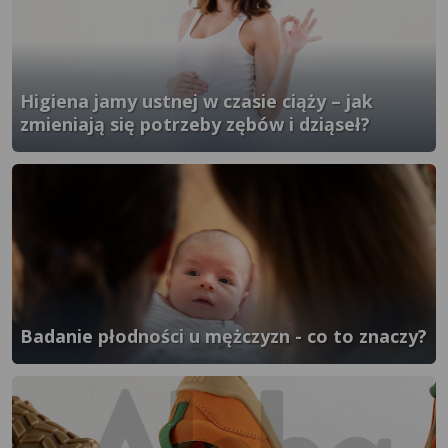
Higiena jamy ustnej w czasie ciąży – jak
zmieniają się potrzeby zębów i dziąseł?
}" />
Badanie płodności u mężczyzn - co to znaczy?
}" />