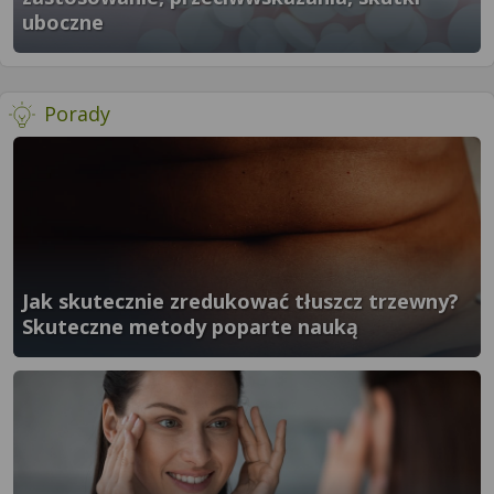
uboczne
}" />
- więcej artykułów
Porady
Jak skutecznie zredukować tłuszcz trzewny?
Skuteczne metody poparte nauką
}" />