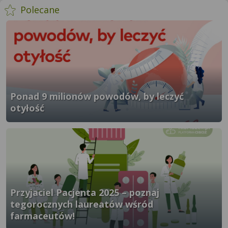
- więcej artykułów
Polecane
Ponad 9 milionów powodów, by leczyć
otyłość
}" />
Przyjaciel Pacjenta 2025 – poznaj
tegorocznych laureatów wśród
farmaceutów!