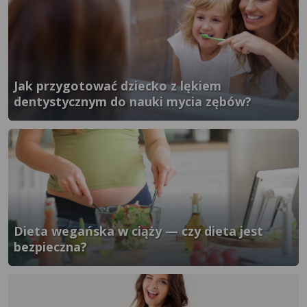
Jak przygotować dziecko z lękiem
dentystycznym do nauki mycia zębów?
}" />
Dieta wegańska w ciąży — czy dieta jest
bezpieczna?
}" />