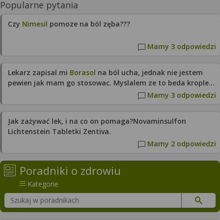
Popularne pytania
Czy
Nimesil
pomoze na ból zęba???
Mamy 3 odpowiedzi
Lekarz zapisal mi
Borasol
na ból ucha, jednak nie jestem
pewien jak mam go stosowac. Myslalem ze to beda krople a
to plyn w butelce. W ulotce tylko napisali o "przecieraniu"
Mamy 3 odpowiedzi
miejsca, ale jak przecierac ucho w srodku?
Jak zażywać lek, i na co on pomaga?Novaminsulfon
Lichtenstein Tabletki Zentiva.
Mamy 2 odpowiedzi
Poradniki o zdrowiu
Kategorie
Szukaj w poradnikach o zdrowiu