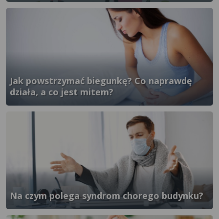
}" />
Jak powstrzymać biegunkę? Co naprawdę
działa, a co jest mitem?
}" />
Na czym polega syndrom chorego budynku?
}" />