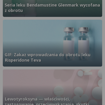
Seria leku Bendamustine Glenmark wycofana
z obrotu
}" />
GIF: Zakaz wprowadzania do obrotu leku
Risperidone Teva
}" />
Lewotyroksyna — właściwości,
zastosowanie, przeciwwskazania, skutki