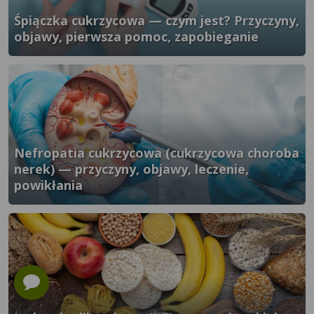
Śpiączka cukrzycowa — czym jest? Przyczyny,
objawy, pierwsza pomoc, zapobieganie
}" />
Nefropatia cukrzycowa (cukrzycowa choroba
nerek) — przyczyny, objawy, leczenie,
powikłania
}" />