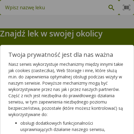
Znajdź lek w swojej okolicy
Podaj
lokalizację
Koszyk
M
Znajdź lek w swojej okolicy
Twoja prywatność jest dla nas ważna
Sprawdzamy dostępność w 11 122 aptekach
Nasz serwis wykorzystuje mechanizmy między innymi takie
Proponowane produkty
jak cookies (ciasteczka), Web Storage i inne, które służą
m.in. do zapewnienia optymalnej obsługi podczas wizyty w
naszym serwisie. Powyższe mechanizmy mogą być
Ziaja Ziajka Emulsja dla
wykorzystywane przez nas jak i przez naszych partnerów.
dzieci słoneczna SPF 50+
Część z nich jest niezbędna do prawidłowego działania
125 ml
kosmetyk
serwisu, w tym zapewnienia niezbędnego poziomu
Dostępność
Dostępność
bezpieczeństwa, pozostałe (które możesz kontrolować) są
wykorzystywane do:
Dodaj do koszyka
D
obsługi dodatkowych funkcjonalności
usprawniających działanie naszego serwisu,