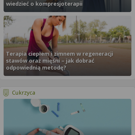
wiedzieć o kompresjoterapii
}" />
Terapia ciepłem i zimnem w regeneracji
stawów oraz mięśni – jak dobrać
odpowiednią metodę?
}" />
- więcej artykułów
Cukrzyca