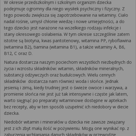
W okresie przedszkolnym i szkolnym organizm dziecka
podejmuje ogromny dla niego wysiłek psychiczny i fizyczny. Z
tego powodu zwiększa się zapotrzebowanie na witaminy. Ciało
nadal rośnie, umysł chłonie wiedzę i nowe umiejętności, a do
tego dziecko jest narażone na wszelkiego rodzaju infekcje i
stany okresowego osłabienia. W tym okresie szczególnie zatem
istotne są biotyna, kwas pantotenowy, witamina PP, ryboflawina
(witamina B2), tiamina (witamina B1), a także witaminy A, B6,
B12, C oraz D.
Natura dostarcza naszym pociechom wszystkich niezbędnych do
życia i wzrostu składników: witamin, składników mineralnych,
substancji odżywczych oraz budulcowych. Wielu cennych
składników dostarcza nam również woda i słońce. Jednak
jesienią i zimą, kiedy trudniej jest o świeże owoce i warzywa, a
promienie słońca nie jest już tak intensywne i częste jak latem,
warto sięgnąć po preparaty witaminowe dostępne w aptekach
bez recepty, aby w ten sposób uzupełnić ich niedobory w diecie
dziecka.
Niedobór witamin i minerałów u dziecka nie zawsze związany
jest z ich zbyt małą ilość w pożywieniu. Mogą one wynikać np. z
zaburzenia wchłaniania danych składników w przewodzie