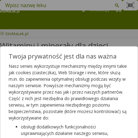
Znajdź lek w swojej okolicy
Podaj
lokalizację
Koszyk
M
KtoMaLek.pl
Witaminy i minerały dla dzieci
Twoja prywatność jest dla nas ważna
Wybierz grupę produktów
Nasz serwis wykorzystuje mechanizmy między innymi takie
jak cookies (ciasteczka), Web Storage i inne, które służą
W tej kategorii znajdziesz produkty dla dzieci zawerające witaminy i
m.in. do zapewnienia optymalnej obsługi podczas wizyty w
minerały. Dostępne w postaci lizaków, żelków, drażetek, syropów,
naszym serwisie. Powyższe mechanizmy mogą być
płynów i kropli doustnych, proszków do rozpuszczania w wodzie,
wykorzystywane przez nas jak i przez naszych partnerów.
cukierków, tabletek, tabletek do ssania, kapsułek do żucia itp.
Część z nich jest niezbędna do prawidłowego działania
serwisu, w tym zapewnienia niezbędnego poziomu
Filtrowanie
bezpieczeństwa, pozostałe (które możesz kontrolować) są
wykorzystywane do:
Filtrowanie
obsługi dodatkowych funkcjonalności
Wyniki wyszukiwania
(247)
usprawniających działanie naszego serwisu,