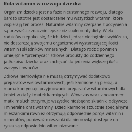
Rola witamin w rozwoju dziecka
Organizm dziecka jest na fazie nieustannego rozwoju, dlatego
bardzo istotne jest dostarczenie mu wszystkich witamin, które
wspierają ten proces. Naturalne witaminy czerpane z pożywienia
są oczywiście znacznie lepsze niż suplementy diety. Wielu
rodziców niepokoi się, że ich dzieci jedząc niechętnie i wybiórczo,
nie dostarczają swojemu organizmowi wystarczającej ilości
witamin i składników mineralnych. Dlatego rodzic powinien
umiejętnie "przemycać" zdrowe produkty do codziennego
jadłospisu dziecka oraz zachęcać do jedzenia większej ilości
warzyw i owoców.
Zdrowe niemowlęta nie muszą otrzymywać dodatkowo
preparatów wielowitaminowych, jeśli karmione są piersią, a
mama kontynuuje przyjmowanie preparatów witaminowych dla
kobiet w ciąży i matek karmiących. Wówczas wraz z pokarmem
matki maluch otrzymuje wszystkie niezbędne składniki odżywcze
i mineralne oraz witaminy. Dzieci karmione sztucznie specjalnymi
mieszankami również otrzymują odpowiednie porcje witamin i
minerałów, ponieważ mieszanki dla niemowląt dostępne na
rynku są odpowiednio witaminizowane.