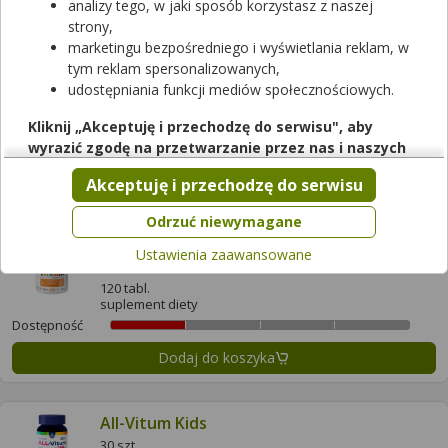
analizy tego, w jaki sposób korzystasz z naszej
Wyczyść filtry
strony,
marketingu bezpośredniego i wyświetlania reklam, w
tym reklam spersonalizowanych,
Aliness Vitamin Premium Complex dla
dzieci
udostępniania funkcji mediów społecznościowych.
120 g
Kliknij „Akceptuję i przechodzę do serwisu", aby
suplement diety
wyrazić zgodę na przetwarzanie przez nas i naszych
Dostępność
partnerów Twoich danych w powyższych celach.
Dodaj do koszyka
Akceptuję i przechodzę do serwisu
Pamiętaj, że wyrażenie zgody jest dobrowolne, a wyrażoną
zgodę możesz w każdej chwili cofnąć, możesz też wycofać
Odrzuć niewymagane
zgodę na przetwarzanie Twoich danych tylko w niektórych
Aliness Vitamin Premium Complex dla
Ustawienia zaawansowane
celach. Jeżeli chcesz dowiedzieć się więcej lub chcesz
dzieci
przeprowadzić konfigurację szczegółową, to możesz tego
120 tabl.
dokonać za pomocą „Ustawień zaawansowanych".
suplement diety
Dostępność
Więcej informacji na temat wykorzystywania narzędzi
zewnętrznych w naszym serwisie znajdziesz w
Regulaminie
Dodaj do koszyka
Serwisu
.
All-Vitum Kids
30 szt.