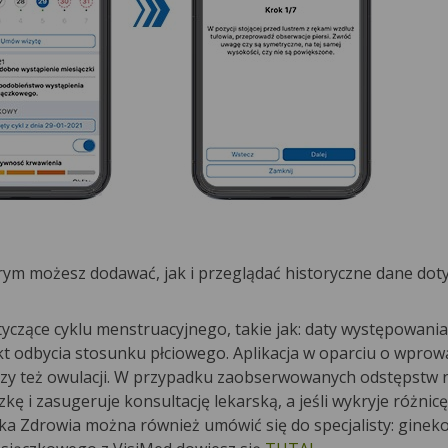
órym możesz dodawać, jak i przeglądać historyczne dane dot
czące cyklu menstruacyjnego, takie jak: daty występowania
akt odbycia stosunku płciowego. Aplikacja w oparciu o wpro
 czy też owulacji. W przypadku zaobserwowanych odstępstw 
 i zasugeruje konsultację lekarską, a jeśli wykryje różnicę
ka Zdrowia można również umówić się do specjalisty: ginek