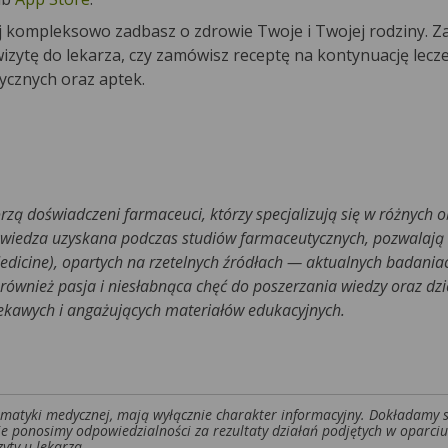
rej kompleksowo zadbasz o zdrowie Twoje i Twojej rodziny. Z
izytę do lekarza, czy zamówisz receptę na kontynuację leczen
ycznych oraz aptek.
rzą doświadczeni farmaceuci, którzy specjalizują się w różnych 
 wiedza uzyskana podczas studiów farmaceutycznych, pozwalają
edicine), opartych na rzetelnych źródłach — aktualnych badani
ównież pasja i niesłabnąca chęć do poszerzania wiedzy oraz dzie
iekawych i angażujących materiałów edukacyjnych.
tematyki medycznej, mają wyłącznie charakter informacyjny. Dokładamy 
ie ponosimy odpowiedzialności za rezultaty działań podjętych w oparciu
yty u lekarza.