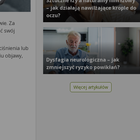
Sztuczne łzy a naturalny film łzowy
– jak działają nawilżające krople do
oczu?
wie. Za
ić swój
iśnienia lub
iu objawy,
Dysfagia neurologiczna – jak
zmniejszyć ryzyko powikłań?
Więcej artykułów