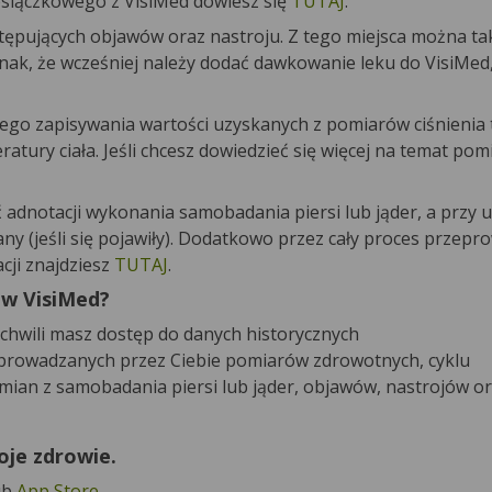
esiączkowego z VisiMed dowiesz się
TUTAJ
.
ępujących objawów oraz nastroju. Z tego miejsca można ta
ak, że wcześniej należy dodać dawkowanie leku do VisiMed, 
ego zapisywania wartości uzyskanych z pomiarów ciśnienia 
ratury ciała. Jeśli chcesz dowiedzieć się więcej na temat po
dnotacji wykonania samobadania piersi lub jąder, a przy u
(jeśli się pojawiły). Dodatkowo przez cały proces przepro
cji znajdziesz
TUTAJ
.
 w VisiMed?
 chwili masz dostęp do danych historycznych
prowadzanych przez Ciebie pomiarów zdrowotnych, cyklu
an z samobadania piersi lub jąder, objawów, nastrojów or
woje zdrowie.
ub
App Store
.