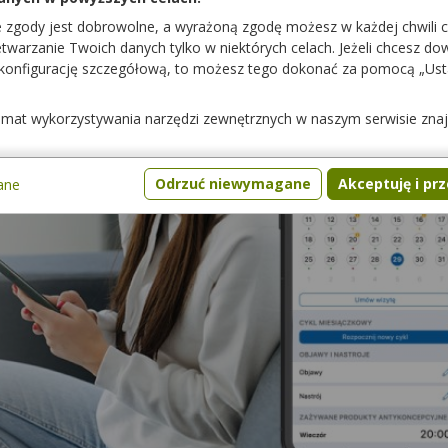
e zgody jest dobrowolne, a wyrażoną zgodę możesz w każdej chwili 
warzanie Twoich danych tylko w niektórych celach. Jeżeli chcesz dowi
 konfigurację szczegółową, to możesz tego dokonać za pomocą „Us
temat wykorzystywania narzędzi zewnętrznych w naszym serwisie zna
Odrzuć niewymagane
Akceptuję i pr
ane