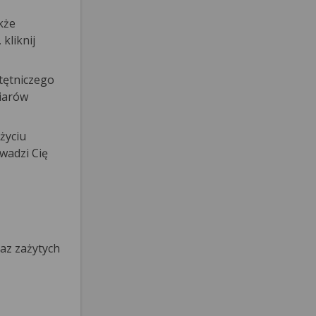
kże
kliknij
tętniczego
miarów
życiu
wadzi Cię
az zażytych