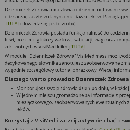
endokrynologa. Więcej na temat monitorowania cyklu mi
Dzienniczek Zdrowia umożliwia codzienne notowanie wyst
odznaczać zażyte w danym dniu dawki leków. Pamiętaj jedn
TUTAJ
i dowiedz się jak to zrobić.
Dzienniczek Zdrowia posiada funkcjonalność do codzienn
krwi, poziomu glukozy we krwi, saturacji, wagi oraz tempe
zdrowotnych w VisiMed kliknij
TUTAJ
.
W module “Dzienniczek Zdrowia” VisiMed masz możliwość a
dedykowanego słownika zanotujesz zaobserwowane zmiany 
wygodnie szczegółowy tutorial obrazkowy. Więcej informa
Dlaczego warto prowadzić Dzienniczek Zdrowia
Monitorujesz swoje zdrowie dzień po dniu, w każdej
W jednym miejscu gromadzone są informacje z prze
miesiączkowego, zaobserwowanych ewentualnych zmi
leków.
Korzystaj z VisiMed i zacznij aktywnie dbać o s
Bezpłatną aplikację pobierzesz ze sklepów:
Google Play
l