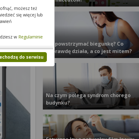
cofnąć, możesz też
edzieć się więcej lub
tawień
jdziesz w
Regulaminie
Jak powstrzymać biegunkę? Co
naprawdę działa, a co jest mitem?
zechodzę do serwisu
Na czym polega syndrom chorego
budynku?