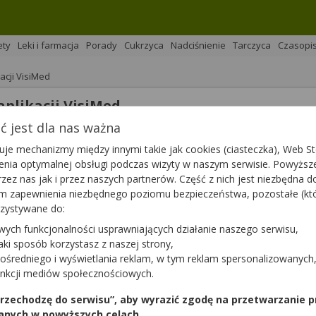
ety
Leki i farmacja
Porady
Cukrzyca
Nadciśnienie
Tarczyca
Czasopi
acji VisiMed
aplikacji VisiMed
 jest dla nas ważna
na 
Podziel się
je mechanizmy między innymi takie jak cookies (ciasteczka), Web Sto
ienia optymalnej obsługi podczas wizyty w naszym serwisie. Powyż
zez nas jak i przez naszych partnerów. Część z nich jest niezbędna 
tym zapewnienia niezbędnego poziomu bezpieczeństwa, pozostałe (k
rzystywane do:
wych funkcjonalności usprawniających działanie naszego serwisu,
ub sami wypowiedzieliśmy te słowa podczas składania życzeń
jaki sposób korzystasz z naszej strony,
fery naszego życia. Bez dobrego zdrowia trudniej jest wyko
ośredniego i wyświetlania reklam, w tym reklam spersonalizowanych
się pytanie – jak zacząć dbać o zdrowie?
unkcji mediów społecznościowych.
 przechodzę do serwisu”, aby wyrazić zgodę na przetwarzanie p
anych w powyższych celach.