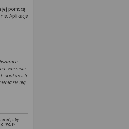
a jej pomocą
ia. Aplikacja
obszarach
 na tworzenie
ach naukowych,
lenia się nią
starań, aby
 o nie, w