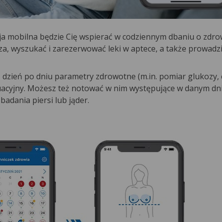
cja mobilna będzie Cię wspierać w codziennym dbaniu o zdro
a, wyszukać i zarezerwować leki w aptece, a także prowadz
zień po dniu parametry zdrowotne (m.in. pomiar glukozy, c
ruacyjny. Możesz też notować w nim występujące w danym dn
adania piersi lub jąder.