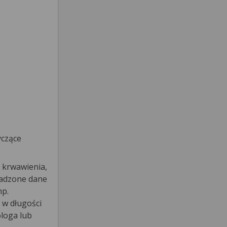
yczące
 krwawienia,
wadzone dane
np.
 w długości
ologa lub