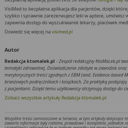
VisiMed to bezpłatna aplikacja dla pacjentów, dzięki któ
szybko i sprawnie zarezerwujesz leki w aptece, umówisz w
zapewnia dostęp do wyszukiwarek lekarzy, placówek med
Dowiedz się więcej na
visimed.pl
Autor
Redakcja ktomalek.pl
-
Zespół redakcyjny KtoMaLek.pl two
tematyki zdrowotnej. Doświadczenie zdobyte w zawodzie oraz
merytorycznych treści zgodnych z EBM (and. Evidence-based M
branżowych podręcznikach i książkach. Za praktyką podążają r
z pacjentami. Dzięki temu użytkownicy otrzymują dostęp do c
Zobacz wszystkie artykuły Redakcja ktomalek.pl
Wszystkie treści zamieszczone w Serwisie, w tym artykuły dotyczące 
zawarte informacje były rzetelne, prawdziwe i kompletne, jednakże n
szczególności informacje te w żadnym wypadku nie mogą zastąpić wiz