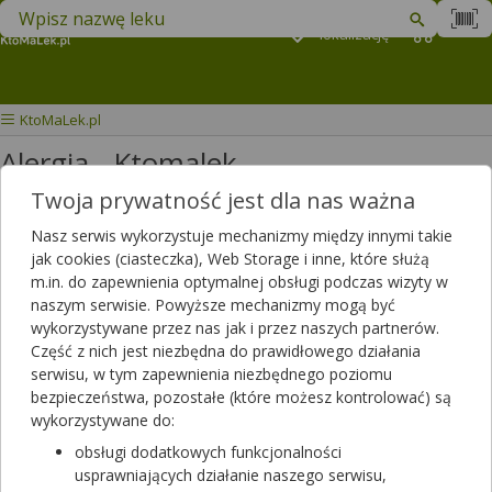
Znajdź lek w swojej okolicy
Podaj
lokalizację
Koszyk
M
KtoMaLek.pl
Alergia - Ktomalek
Twoja prywatność jest dla nas ważna
Wybierz grupę produktów
Nasz serwis wykorzystuje mechanizmy między innymi takie
jak cookies (ciasteczka), Web Storage i inne, które służą
Alergia
może pojawić się w każdym wieku, zarówno u dorosłego,
m.in. do zapewnienia optymalnej obsługi podczas wizyty w
jak i u dziecka. Najczęściej objawia się swędzeniem skóry i wysypką,
naszym serwisie. Powyższe mechanizmy mogą być
łzawieniem oczu, kichaniem, wodnistą wydzieliną z nosa, a nawet
wykorzystywane przez nas jak i przez naszych partnerów.
trudnościami w oddychaniu. Coraz więcej osób skarży się na mniej
Część z nich jest niezbędna do prawidłowego działania
lub bardziej nasilone objawy
alergii
. Alergenem może być każda
serwisu, w tym zapewnienia niezbędnego poziomu
substancja, która dostaje się do organizmu poprzez drogi
bezpieczeństwa, pozostałe (które możesz kontrolować) są
oddechowe, przez przewód pokarmowy, skórę lub błonę śluzową
wykorzystywane do:
albo dostaje się do organizmu poprzez wstrzyknięcie. Warto na
obsługi dodatkowych funkcjonalności
bieżąco sprawdzać
kalendarz pylenia
, który obrazuje stężenie
usprawniających działanie naszego serwisu,
alergenów w poszczególnych miesiącach w różnych regionach