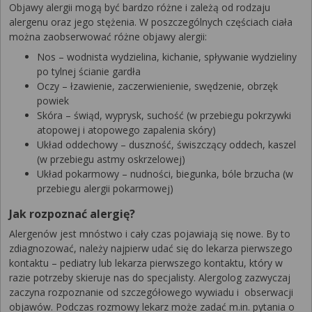
Objawy alergii mogą być bardzo różne i zależą od rodzaju
alergenu oraz jego stężenia. W poszczególnych częściach ciała
można zaobserwować różne objawy alergii:
Nos – wodnista wydzielina, kichanie, spływanie wydzieliny
po tylnej ścianie gardła
Oczy – łzawienie, zaczerwienienie, swędzenie, obrzęk
powiek
Skóra – świąd, wyprysk, suchość (w przebiegu pokrzywki
atopowej i atopowego zapalenia skóry)
Układ oddechowy – duszność, świszczący oddech, kaszel
(w przebiegu astmy oskrzelowej)
Układ pokarmowy – nudności, biegunka, bóle brzucha (w
przebiegu alergii pokarmowej)
Jak rozpoznać alergię?
Alergenów jest mnóstwo i cały czas pojawiają się nowe. By to
zdiagnozować, należy najpierw udać się do lekarza pierwszego
kontaktu – pediatry lub lekarza pierwszego kontaktu, który w
razie potrzeby skieruje nas do specjalisty. Alergolog zazwyczaj
zaczyna rozpoznanie od szczegółowego wywiadu i obserwacji
objawów. Podczas rozmowy lekarz może zadać m.in. pytania o