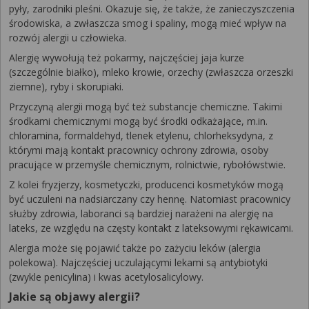
pyły, zarodniki pleśni. Okazuje się, że także, że zanieczyszczenia
środowiska, a zwłaszcza smog i spaliny, mogą mieć wpływ na
rozwój alergii u człowieka.
Alergię wywołują też pokarmy, najczęściej jaja kurze
(szczególnie białko), mleko krowie, orzechy (zwłaszcza orzeszki
ziemne), ryby i skorupiaki.
Przyczyną alergii mogą być też substancje chemiczne. Takimi
środkami chemicznymi mogą być środki odkażające, m.in.
chloramina, formaldehyd, tlenek etylenu, chlorheksydyna, z
którymi mają kontakt pracownicy ochrony zdrowia, osoby
pracujące w przemyśle chemicznym, rolnictwie, rybołówstwie.
Z kolei fryzjerzy, kosmetyczki, producenci kosmetyków mogą
być uczuleni na nadsiarczany czy hennę. Natomiast pracownicy
służby zdrowia, laboranci są bardziej narażeni na alergię na
lateks, ze względu na częsty kontakt z lateksowymi rękawicami.
Alergia może się pojawić także po zażyciu leków (alergia
polekowa). Najczęściej uczulającymi lekami są antybiotyki
(zwykle penicylina) i kwas acetylosalicylowy.
Jakie są objawy alergii?