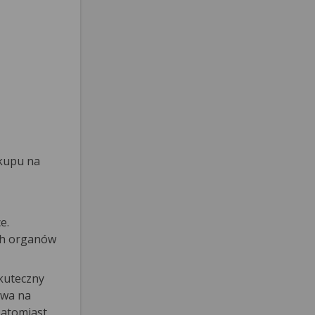
akupu na
e.
ch organów
skuteczny
ywa na
Natomiast