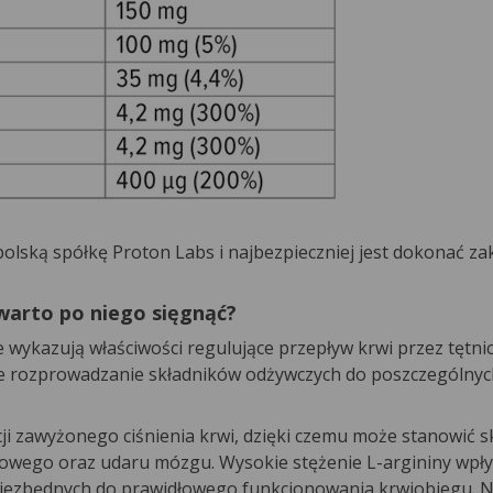
olską spółkę Proton Labs i najbezpieczniej jest dokonać z
 warto po niego sięgnąć?
wykazują właściwości regulujące przepływ krwi przez tętnic
ne rozprowadzanie składników odżywczych do poszczególny
ji zawyżonego ciśnienia krwi, dzięki czemu może stanowić 
owego oraz udaru mózgu. Wysokie stężenie L-argininy wpł
 niezbędnych do prawidłowego funkcjonowania krwiobiegu. 