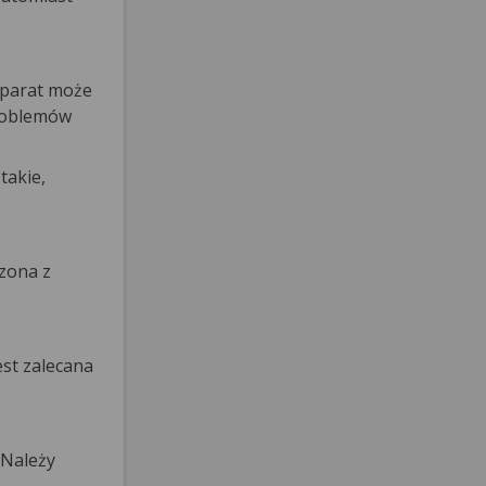
eparat może
problemów
takie,
czona z
est zalecana
 Należy