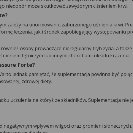
ego niedobór może skutkować zawyżonym ciśnieniem krwi.
te?
ym zależy na unormowaniu zaburzonego ciśnienia krwi. Pr
formę leczenia, jak i środek zapobiegający występowaniu 
ównież osoby prowadzące nieregularny tryb życia, a także 
ciśnieniem tętniczym lub innymi chorobami układu krążenia.
essure Forte?
 Warto jednak pamiętać, że suplementacja powinna być połą
sowanej, zdrowej diety.
ku uczulenia na któryś ze składników. Suplementacja nie j
ed negatywnym wpływem wilgoci oraz promieni słonecznych.