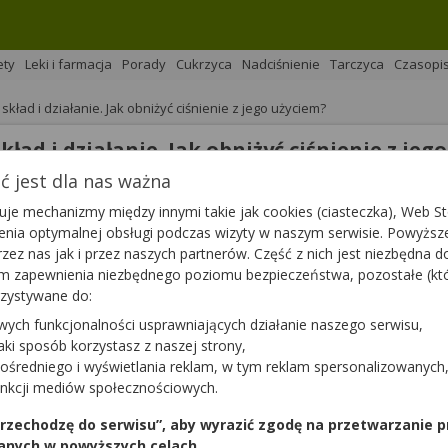
ety
Leki i farmacja
Porady
Cukrzyca
Nadciśnienie
Tarczyca
Czasopi
skład i działanie. Jak obniżyć ciśnienie z jego użyciem?
kład i działanie. Jak obniżyć ciśnienie z jeg
 jest dla nas ważna
je mechanizmy między innymi takie jak cookies (ciasteczka), Web Sto
na 
Podziel się
ienia optymalnej obsługi podczas wizyty w naszym serwisie. Powyż
zez nas jak i przez naszych partnerów. Część z nich jest niezbędna 
tym zapewnienia niezbędnego poziomu bezpieczeństwa, pozostałe (k
rzystywane do:
wych funkcjonalności usprawniających działanie naszego serwisu,
jaki sposób korzystasz z naszej strony,
ia wszelkich nieprawidłowości związanych z zaburzonym ciś
ośredniego i wyświetlania reklam, w tym reklam spersonalizowanych
ne związki, takie jak L-arginina oraz koenzym Q10 mogą sk
unkcji mediów społecznościowych.
 wpływać na usprawnienie przepływu krwi przez tętnice oraz 
 przechodzę do serwisu”, aby wyrazić zgodę na przetwarzanie p
anych w powyższych celach.