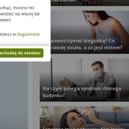
cofnąć, możesz też
edzieć się więcej lub
tawień
jdziesz w
Regulaminie
Jak powstrzymać biegunkę? Co
naprawdę działa, a co jest mitem?
zechodzę do serwisu
Na czym polega syndrom chorego
budynku?