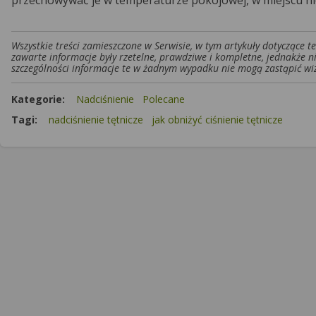
przechowywać je w temperaturze pokojowej, w miejscu ni
Wszystkie treści zamieszczone w Serwisie, w tym artykuły dotyczące 
zawarte informacje były rzetelne, prawdziwe i kompletne, jednakże n
szczególności informacje te w żadnym wypadku nie mogą zastąpić wiz
Kategorie:
Nadciśnienie
Polecane
Tagi:
nadciśnienie tętnicze
jak obniżyć ciśnienie tętnicze