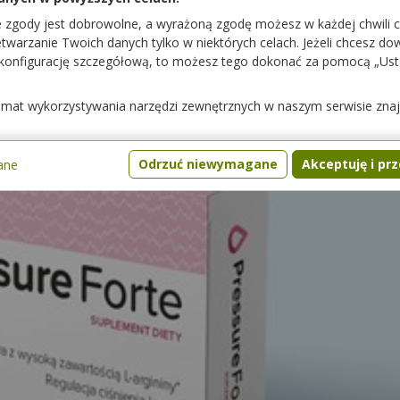
e zgody jest dobrowolne, a wyrażoną zgodę możesz w każdej chwili 
warzanie Twoich danych tylko w niektórych celach. Jeżeli chcesz dowi
 konfigurację szczegółową, to możesz tego dokonać za pomocą „Us
temat wykorzystywania narzędzi zewnętrznych w naszym serwisie zna
Odrzuć niewymagane
Akceptuję i pr
ane