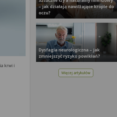
Sztuczne łzy a naturalny film łzowy
– jak działają nawilżające krople do
oczu?
Dysfagia neurologiczna – jak
zmniejszyć ryzyko powikłań?
a krwi i
Więcej artykułów