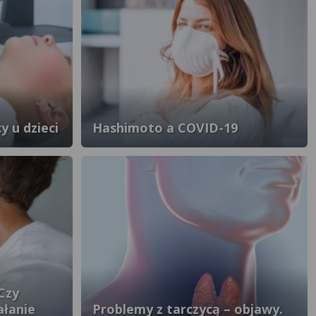
y u dzieci
Hashimoto a COVID-19
Czy
ałanie
Problemy z tarczycą – objawy.