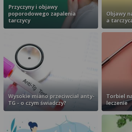
Przyczyny i objawy
poporodowego zapalenia
Objawy na
tarczycy
a tarczyc
Wysokie miano przeciwciał anty-
Torbiel n
TG - o czym świadczy?
leczenie