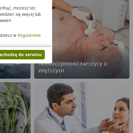
cofnąć, możesz też
edzieć się więcej lub
tawień
jdziesz w
Regulaminie
zechodzę do serwisu
onina) —
Niedoczynność tarczycy u
mężczyzn