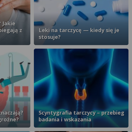
 Jakie
biegają z
Leki na tarczycę — kiedy się je
stosuje?
znaczają?
Scyntygrafia tarczycy – przebieg
groźne?
badania i wskazania