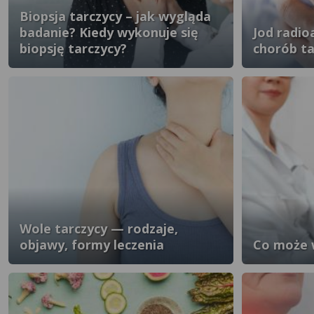
Biopsja tarczycy – jak wygląda
badanie? Kiedy wykonuje się
Jod radio
biopsję tarczycy?
chorób ta
Wole tarczycy — rodzaje,
objawy, formy leczenia
Co może 