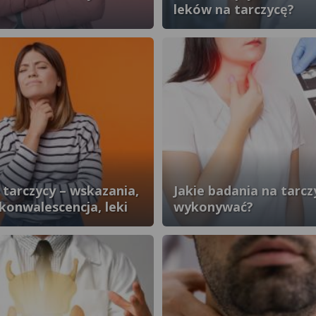
leków na tarczycę?
 tarczycy – wskazania,
Jakie badania na tarcz
ekonwalescencja, leki
wykonywać?