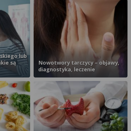
iskiego lub
kie są
Nowotwory tarczycy – objawy,
diagnostyka, leczenie