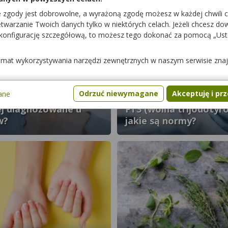
e zgody jest dobrowolne, a wyrażoną zgodę możesz w każdej chwili 
warzanie Twoich danych tylko w niektórych celach. Jeżeli chcesz dowi
 konfigurację szczegółową, to możesz tego dokonać za pomocą „Us
temat wykorzystywania narzędzi zewnętrznych w naszym serwisie zna
Odrzuć niewymagane
Akceptuję i pr
ane
roby tarczycy są
ej diagnozowane u
FT3 (wolna trijodotyr
w?
jakie są normy?