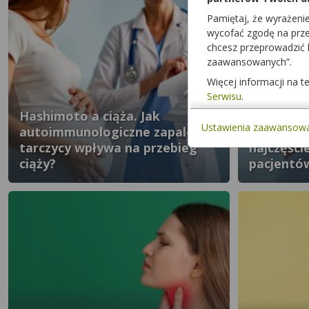
Pamiętaj, że wyrażeni
wycofać zgodę na przet
chcesz przeprowadzić
zaawansowanych”.
Więcej informacji na 
Serwisu
.
Hashimoto a ciąża. Jak
Ustawienia zaawansow
autoimmunologiczne zapalenie
Jakie cho
tarczycy wpływa na przebieg
najczęści
ciąży?
pacjentó