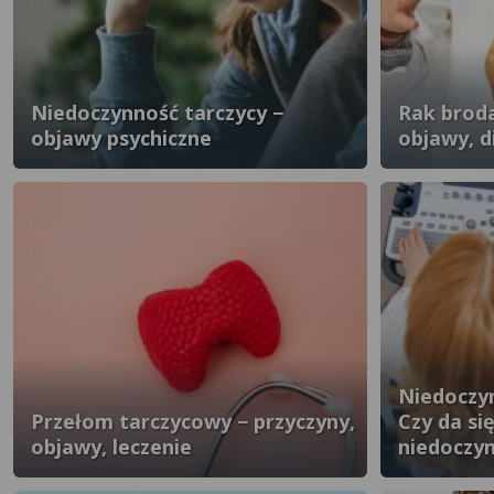
Niedoczynność tarczycy −
Rak brod
objawy psychiczne
objawy, d
Niedoczyn
Przełom tarczycowy − przyczyny,
Czy da si
objawy, leczenie
niedoczyn