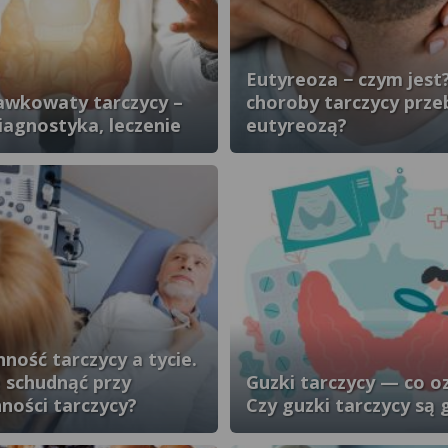
Eutyreoza − czym jest?
awkowaty tarczycy –
choroby tarczycy prze
iagnostyka, leczenie
eutyreozą?
ność tarczycy a tycie.
ę schudnąć przy
Guzki tarczycy — co o
ności tarczycy?
Czy guzki tarczycy są 