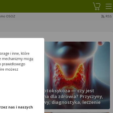
Koszyk
smo OSOZ
RSS
rage i inne, które
sze mechanizmy mogą
do prawidłowego
tóre możesz
lenie
Tyreotoksykoza — czy jest
,
ystępuje i
groźna dla zdrowia? Przyczyny,
jawy?
objawy, diagnostyka, leczenie
rzez nas i naszych