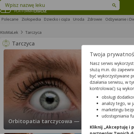
Znajdź lek w swojej okolicy
Polecane
Ziołopedia
Dziecko i ciąża
Uroda
Zdrowie
Odżywianie i Di
KtoMaLek
Tarczyca
Tarczyca
Twoja prywatność
Nasz serwis wykorzystu
służą m.in. do zapewn
być wykorzystywane pr
działania serwisu, w 
kontrolować) są wyko
obsługi dodatko
analizy tego, w 
marketingu bezp
udostępniania f
Orbitopatia tarczycowa — przyczyny, objawy, 
Kliknij „Akceptuję i
partnerów Twoich d