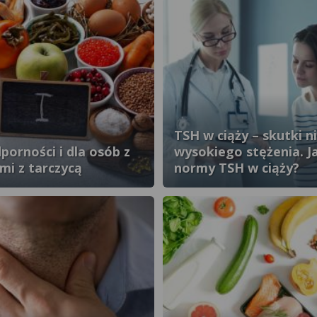
TSH w ciąży – skutki n
dporności i dla osób z
wysokiego stężenia. Ja
i z tarczycą
normy TSH w ciąży?