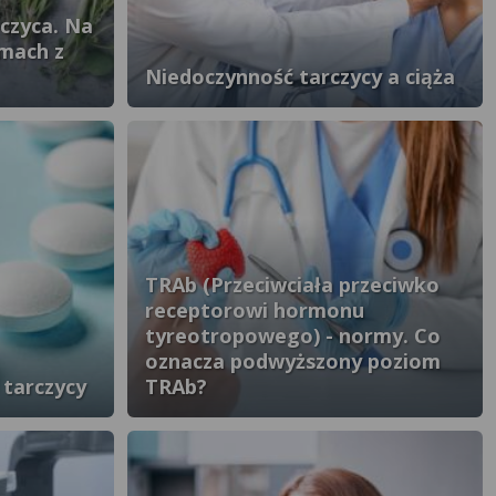
rczyca. Na
emach z
Niedoczynność tarczycy a ciąża
TRAb (Przeciwciała przeciwko
receptorowi hormonu
tyreotropowego) - normy. Co
oznacza podwyższony poziom
 tarczycy
TRAb?