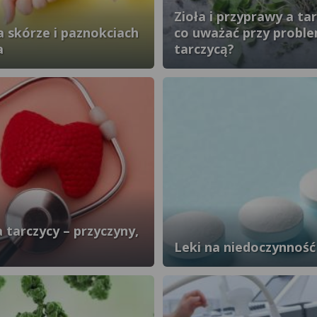
Zioła i przyprawy a ta
 skórze i paznokciach
co uważać przy probl
a
tarczycą?
a tarczycy – przyczyny,
Leki na niedoczynność