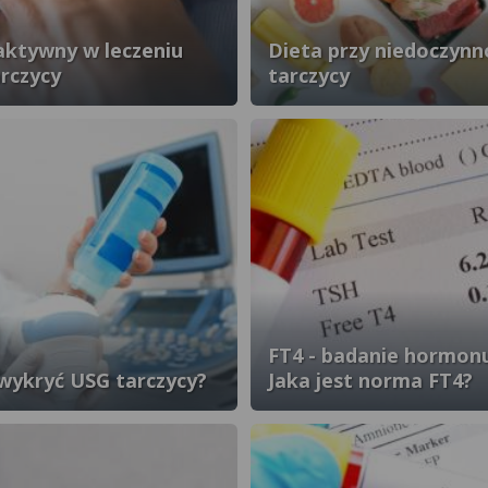
aktywny w leczeniu
Dieta przy niedoczynn
rczycy
tarczycy
FT4 - badanie hormonu
wykryć USG tarczycy?
Jaka jest norma FT4?