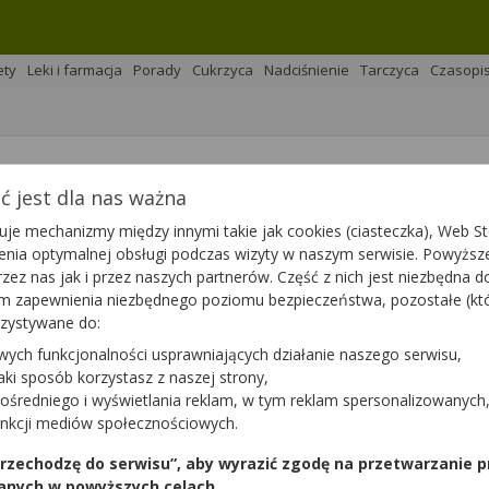
ety
Leki i farmacja
Porady
Cukrzyca
Nadciśnienie
Tarczyca
Czasopi
 jest dla nas ważna
je mechanizmy między innymi takie jak cookies (ciasteczka), Web Sto
ienia optymalnej obsługi podczas wizyty w naszym serwisie. Powyż
zez nas jak i przez naszych partnerów. Część z nich jest niezbędna 
tym zapewnienia niezbędnego poziomu bezpieczeństwa, pozostałe (k
rzystywane do:
wych funkcjonalności usprawniających działanie naszego serwisu,
jaki sposób korzystasz z naszej strony,
Ostre i podostre zapa
ośredniego i wyświetlania reklam, w tym reklam spersonalizowanych
tarczycy — dlaczego w
unkcji mediów społecznościowych.
leczenie
jak rozpoznać jego ob
 przechodzę do serwisu”, aby wyrazić zgodę na przetwarzanie p
anych w powyższych celach.