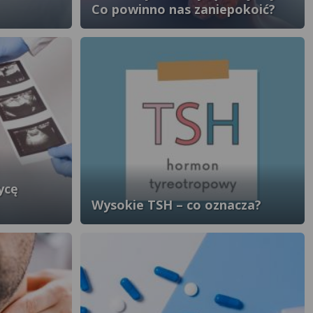
Co powinno nas zaniepokoić?
ycę
Wysokie TSH – co oznacza?