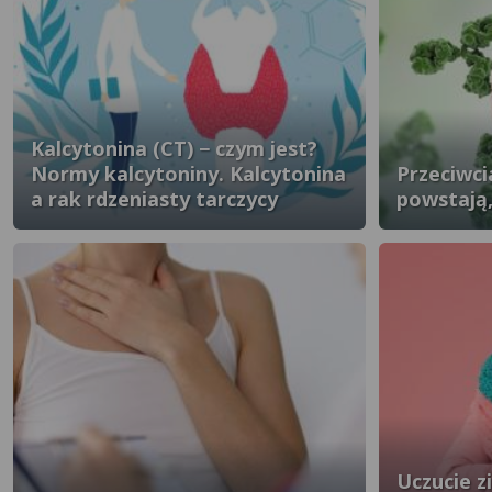
Kalcytonina (CT) − czym jest?
Normy kalcytoniny. Kalcytonina
Przeciwci
a rak rdzeniasty tarczycy
powstają,
Uczucie z