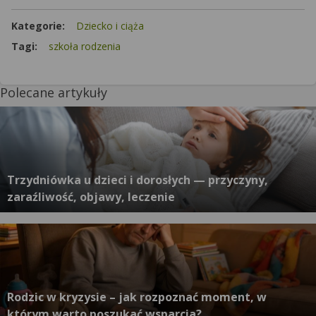
Kategorie:
Dziecko i ciąża
Tagi:
szkoła rodzenia
Polecane artykuły
Trzydniówka u dzieci i dorosłych — przyczyny,
zaraźliwość, objawy, leczenie
Rodzic w kryzysie – jak rozpoznać moment, w
którym warto poszukać wsparcia?