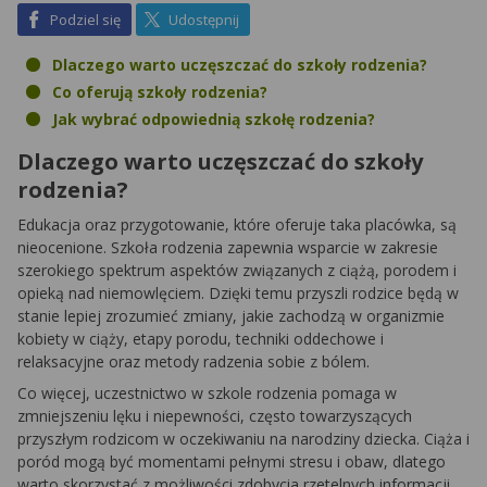
na Facebook
na X
Podziel się
Udostępnij
Dlaczego warto uczęszczać do szkoły rodzenia?
Co oferują szkoły rodzenia?
Jak wybrać odpowiednią szkołę rodzenia?
Dlaczego warto uczęszczać do szkoły
rodzenia?
Edukacja oraz przygotowanie, które oferuje taka placówka, są
nieocenione. Szkoła rodzenia zapewnia wsparcie w zakresie
szerokiego spektrum aspektów związanych z ciążą, porodem i
opieką nad niemowlęciem. Dzięki temu przyszli rodzice będą w
stanie lepiej zrozumieć zmiany, jakie zachodzą w organizmie
kobiety w ciąży, etapy porodu, techniki oddechowe i
relaksacyjne oraz metody radzenia sobie z bólem.
Co więcej, uczestnictwo w szkole rodzenia pomaga w
zmniejszeniu lęku i niepewności, często towarzyszących
przyszłym rodzicom w oczekiwaniu na narodziny dziecka. Ciąża i
poród mogą być momentami pełnymi stresu i obaw, dlatego
warto skorzystać z możliwości zdobycia rzetelnych informacji