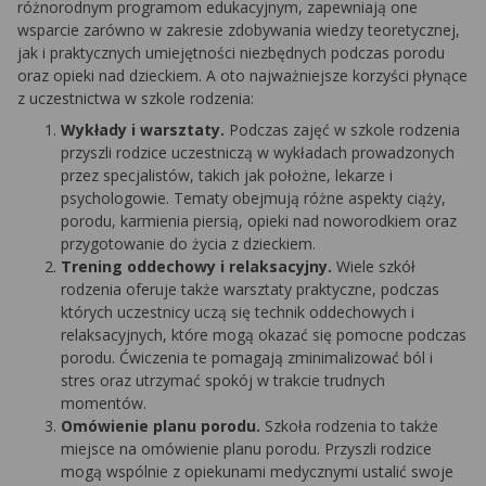
różnorodnym programom edukacyjnym, zapewniają one
wsparcie zarówno w zakresie zdobywania wiedzy teoretycznej,
jak i praktycznych umiejętności niezbędnych podczas porodu
oraz opieki nad dzieckiem. A oto najważniejsze korzyści płynące
z uczestnictwa w szkole rodzenia:
Wykłady i warsztaty.
Podczas zajęć w szkole rodzenia
przyszli rodzice uczestniczą w wykładach prowadzonych
przez specjalistów, takich jak położne, lekarze i
psychologowie. Tematy obejmują różne aspekty ciąży,
porodu, karmienia piersią, opieki nad noworodkiem oraz
przygotowanie do życia z dzieckiem.
Trening oddechowy i relaksacyjny.
Wiele szkół
rodzenia oferuje także warsztaty praktyczne, podczas
których uczestnicy uczą się technik oddechowych i
relaksacyjnych, które mogą okazać się pomocne podczas
porodu. Ćwiczenia te pomagają zminimalizować ból i
stres oraz utrzymać spokój w trakcie trudnych
momentów.
Omówienie planu porodu.
Szkoła rodzenia to także
miejsce na omówienie planu porodu. Przyszli rodzice
mogą wspólnie z opiekunami medycznymi ustalić swoje