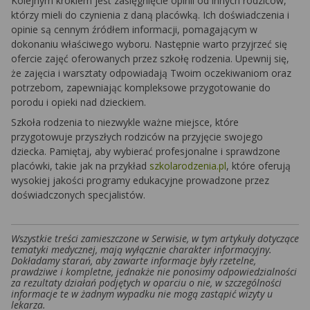
Kolejnym krokiem jest zasięgnięcie opinii od innych rodziców,
którzy mieli do czynienia z daną placówką. Ich doświadczenia i
opinie są cennym źródłem informacji, pomagającym w
dokonaniu właściwego wyboru. Następnie warto przyjrzeć się
ofercie zajęć oferowanych przez szkołę rodzenia. Upewnij się,
że zajęcia i warsztaty odpowiadają Twoim oczekiwaniom oraz
potrzebom, zapewniając kompleksowe przygotowanie do
porodu i opieki nad dzieckiem.
Szkoła rodzenia to niezwykle ważne miejsce, które
przygotowuje przyszłych rodziców na przyjęcie swojego
dziecka. Pamiętaj, aby wybierać profesjonalne i sprawdzone
placówki, takie jak na przykład
szkolarodzenia.pl
, które oferują
wysokiej jakości programy edukacyjne prowadzone przez
doświadczonych specjalistów.
Wszystkie treści zamieszczone w Serwisie, w tym artykuły dotyczące
tematyki medycznej, mają wyłącznie charakter informacyjny.
Dokładamy starań, aby zawarte informacje były rzetelne,
prawdziwe i kompletne, jednakże nie ponosimy odpowiedzialności
za rezultaty działań podjętych w oparciu o nie, w szczególności
informacje te w żadnym wypadku nie mogą zastąpić wizyty u
lekarza.