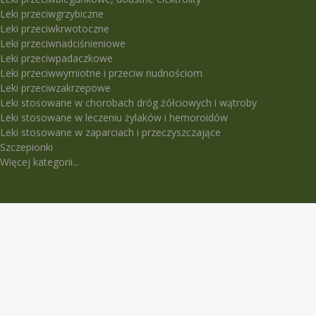
Leki przeciwgrzybiczne
Leki przeciwkrwotoczne
Leki przeciwnadciśnieniowe
Leki przeciwpadaczkowe
Leki przeciwwymiotne i przeciw nudnościom
Leki przeciwzakrzepowe
Leki stosowane w chorobach dróg żółciowych i wątroby
Leki stosowane w leczeniu żylaków i hemoroidów
Leki stosowane w zaparciach i przeczyszczające
Szczepionki
Więcej kategorii...
LEKI TRUDNO DOSTĘPNE
5-Fluorouracil Ebewe
Abasaglar
Abilify Maintena
Absenor
Activelle