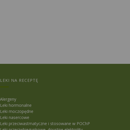
LEKI NA RECEPTĘ
Alergeny
Leki hormonalne
Leki moczopędne
Leki nasercowe
Leki przeciwastmatyczne i stosowane w POChP
Leki przeciwbiegunkowe, doustne elektrolity