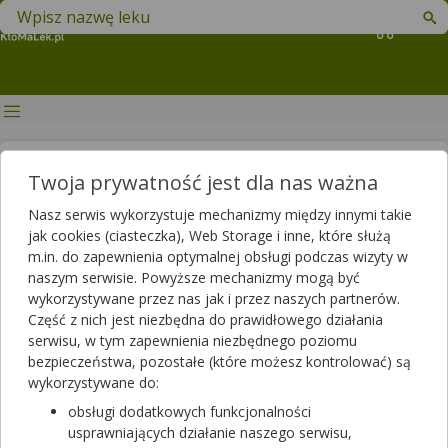
Znajdź lek w swojej okolicy
Koszyk
Szkoła rodzenia. Przewodnik dla
Twoja prywatność jest dla nas ważna
przyszłych rodziców
Nasz serwis wykorzystuje mechanizmy między innymi takie
jak cookies (ciasteczka), Web Storage i inne, które służą
Artykuł sponsorowany
m.in. do zapewnienia optymalnej obsługi podczas wizyty w
2024-04-04 15:10
2024-04-04 15:13
Publikacja:
Aktualizacja:
naszym serwisie. Powyższe mechanizmy mogą być
wykorzystywane przez nas jak i przez naszych partnerów.
Artykuł rekomendowany przez:
Część z nich jest niezbędna do prawidłowego działania
mgr farmacji specjalista farmacji aptecznej
serwisu, w tym zapewnienia niezbędnego poziomu
Andrzej Jakimiuk,
magister farmacji Bartłomiej
bezpieczeństwa, pozostałe (które możesz kontrolować) są
Łuczyński
wykorzystywane do:
Szkoła rodzenia jest miejscem, odgrywającym istotną rolę w
obsługi dodatkowych funkcjonalności
życiu przyszłych rodziców, przygotowując ich na przyjście na
usprawniających działanie naszego serwisu,
świat ich maleństwa. To miejsce, w którym zdobywają wiedzę,