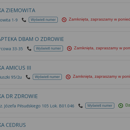
KA ZIEMOWITA
Zamknięta, zapraszamy w ponie
owita 1-9
Wyświetl numer
APTEKA DBAM O ZDROWIE
Zamknięta, zapraszamy w pon
rcowa 33-35
Wyświetl numer
A AMICUS III
Zamknięta, zapraszamy w pon
uszki 95/2u
Wyświetl numer
KA DR ZDROWIE
Dz
. Józefa Piłsudskiego 105 Lok. B01.046
Wyświetl numer
KA CEDRUS