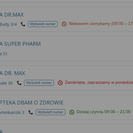
A DR.MAX
Niebawem zamykamy
(09:00 – 17
 Budy 3/4
Wyświetl numer
A SUPER PHARM
a 51
A DR. MAX
Zamknięta, zapraszamy w poniedzi
ale 36
Wyświetl numer
PTEKA DBAM O ZDROWIE
Dzisiaj czynna
09:00 – 21:00
minikański 3
Wyświetl numer
A