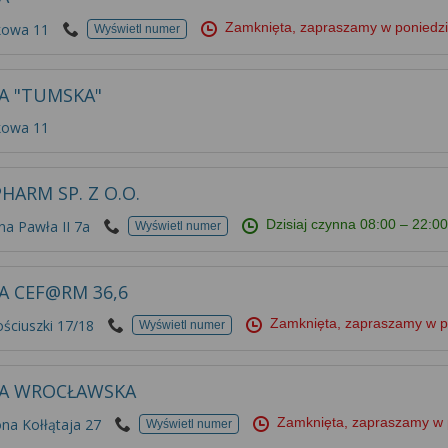
Zamknięta, zapraszamy w poniedz
kowa 11
Wyświetl numer
A "TUMSKA"
kowa 11
HARM SP. Z O.O.
Dzisiaj czynna
08:00 – 22:0
na Pawła II 7a
Wyświetl numer
A CEF@RM 36,6
Zamknięta, zapraszamy w p
ościuszki 17/18
Wyświetl numer
KA WROCŁAWSKA
Zamknięta, zapraszamy w 
na Kołłątaja 27
Wyświetl numer