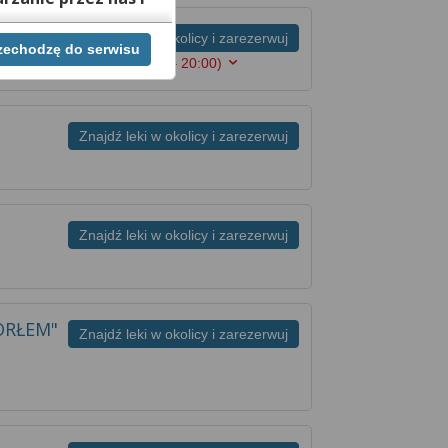
Znajdź leki w okolicy i zarezerwuj
rzechodzę do serwisu
ej chwili cofnąć,
amy w poniedziałek
(08:00 – 20:00)
lach. Jeżeli chcesz
możesz tego dokonać
Znajdź leki w okolicy i zarezerwuj
rwisie znajdziesz
Znajdź leki w okolicy i zarezerwuj
ORŁEM"
Znajdź leki w okolicy i zarezerwuj