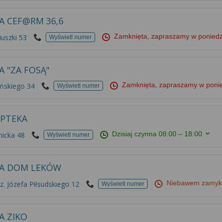
A CEF@RM 36,6
Zamknięta, zapraszamy w ponied
uszki 53
Wyświetl numer
A "ZA FOSĄ"
Zamknięta, zapraszamy w poni
ińskiego 34
Wyświetl numer
APTEKA
Dzisiaj czynna
08:00 – 18:00
nicka 48
Wyświetl numer
A DOM LEKÓW
Niebawem zamy
. Józefa Piłsudskiego 12
Wyświetl numer
A ZIKO