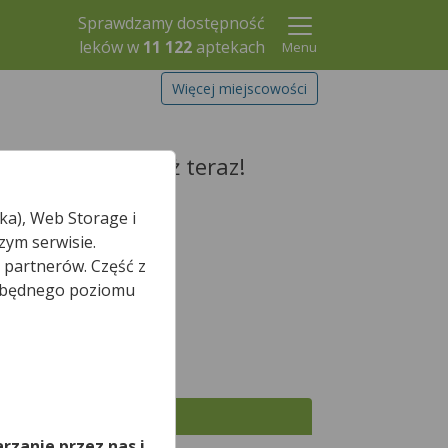
Sprawdzamy dostępność
leków w
11 122
aptekach
Menu
Więcej miejscowości
zarezerwuj go już teraz!
ka), Web Storage i
zym serwisie.
 partnerów. Część z
Szukaj leku
iezbędnego poziomu
*
aśnie otwarte.
,
Wszystkie apteki
rzanie przez nas i