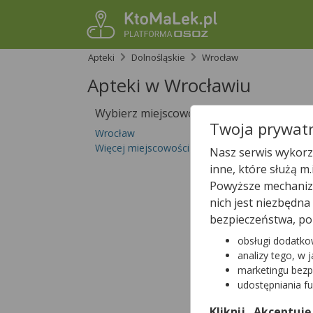
Apteki
Dolnośląskie
Wrocław
Apteki w Wrocławiu
Wybierz miejscowość
Sprawdź, któ
Twoja prywatn
Wrocław
Więcej miejscowości...
Nasz serwis wykorzy
inne, które służą m
Powyższe mechanizm
nich jest niezbędn
bezpieczeństwa, po
obsługi dodatko
Sprawdź dostępn
analizy tego, w 
marketingu bezp
udostępniania f
Kliknij „Akceptuję