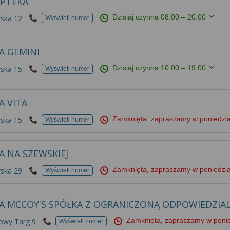
APTEKA
Dzisiaj czynna
08:00 – 20:00
ska 12
Wyświetl numer
A GEMINI
Dzisiaj czynna
10:00 – 19:00
ska 15
Wyświetl numer
A VITA
Zamknięta, zapraszamy w poniedzi
ska 15
Wyświetl numer
A NA SZEWSKIEJ
Zamknięta, zapraszamy w poniedzi
ska 29
Wyświetl numer
A MCCOY'S SPÓŁKA Z OGRANICZONĄ ODPOWIEDZIA
Zamknięta, zapraszamy w poni
Nowy Targ 9
Wyświetl numer