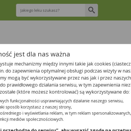
Wpisz nazwę leku
re apteki w Wrocławiu posiadają Twój lek i 
ość jest dla nas ważna
stuje mechanizmy między innymi takie jak cookies (ciastecz
Wpisz nazwę leku
.in. do zapewnienia optymalnej obsługi podczas wizyty w nas
y mogą być wykorzystywane przez nas jak i przez naszych
a do prawidłowego działania serwisu, w tym zapewnienia n
zostałe (które możesz kontrolować) są wykorzystywane do:
W Wrocławiu jest
309
aptek.
95
aptek zgłosiło nam, że są wł
wych funkcjonalności usprawniających działanie naszego serwisu,
ość w aptekach w Wrocławiu
Ozempic
,
Mounjaro
,
Trulicity
jaki sposób korzystasz z naszej strony,
ośredniego i wyświetlania reklam, w tym reklam spersonalizowanych
unkcji mediów społecznościowych.
Tylko otwarte apteki
 i przechodzę do serwisu”, aby wyrazić zgodę na przetwa