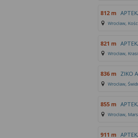
812 m
APTEK
Wrocław, Kości
821 m
APTEK
Wrocław, Kras
836 m
ZIKO 
Wrocław, Świd
855 m
APTEK
Wrocław, Marsz
911 m
APTEK