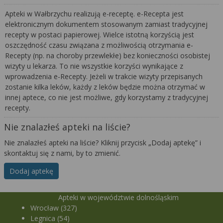
Apteki w Wałbrzychu realizują e-receptę. e-Recepta jest
elektronicznym dokumentem stosowanym zamiast tradycyjnej
recepty w postaci papierowej. Wielce istotną korzyścią jest
oszczędność czasu związana z możliwością otrzymania e-
Recepty (np. na choroby przewlekłe) bez konieczności osobistej
wizyty u lekarza. To nie wszystkie korzyści wynikające z
wprowadzenia e-Recepty. Jeżeli w trakcie wizyty przepisanych
zostanie kilka leków, każdy z leków będzie można otrzymać w
innej aptece, co nie jest możliwe, gdy korzystamy z tradycyjnej
recepty.
Nie znalazłeś apteki na liście?
Nie znalazłeś apteki na liście? Kliknij przycisk „Dodaj aptekę” i
skontaktuj się z nami, by to zmienić.
Dodaj aptekę
Apteki w województwie dolnośląskim
Wrocław (327)
Legnica (54)