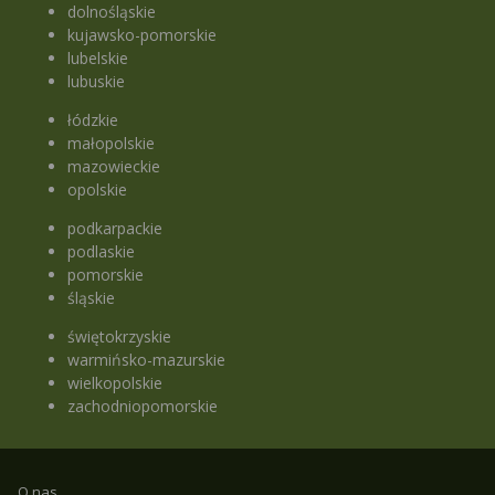
dolnośląskie
kujawsko-pomorskie
lubelskie
lubuskie
łódzkie
małopolskie
mazowieckie
opolskie
podkarpackie
podlaskie
pomorskie
śląskie
świętokrzyskie
warmińsko-mazurskie
wielkopolskie
zachodniopomorskie
O nas