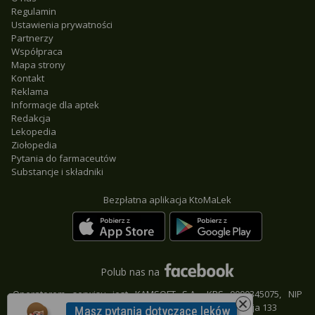
Regulamin
Ustawienia prywatności
Partnerzy
Współpraca
Mapa strony
Kontakt
Reklama
Informacje dla aptek
Redakcja
Lekopedia
Ziołopedia
Pytania do farmaceutów
Substancje i składniki
Bezpłatna aplikacja KtoMaLek
Polub nas na
Operatorem serwisu jest KAMSOFT S.A., KRS 0000345075, NIP
9542685559, REGON 241371988, 40-235 Katowice, ul. 1 Maja 133