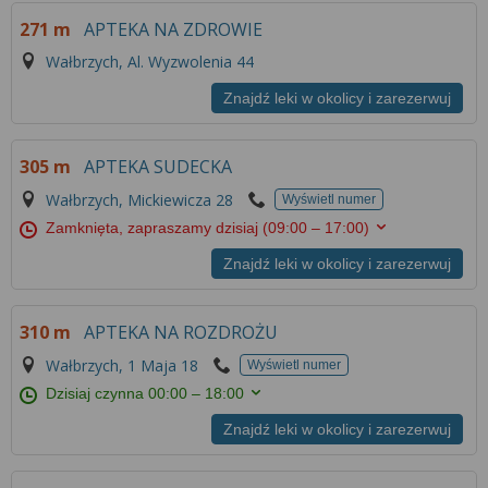
Więcej informacji na temat wykorzystywania
271 m
APTEKA NA ZDROWIE
narzędzi zewnętrznych w naszym serwisie
znajdziesz w
Regulaminie Serwisu
.
Wałbrzych, Al. Wyzwolenia 44
Znajdź leki w okolicy i zarezerwuj
305 m
APTEKA SUDECKA
Wałbrzych, Mickiewicza 28
Wyświetl numer
Zamknięta, zapraszamy dzisiaj
(09:00 – 17:00)
Znajdź leki w okolicy i zarezerwuj
310 m
APTEKA NA ROZDROŻU
Wałbrzych, 1 Maja 18
Wyświetl numer
Dzisiaj czynna
00:00 – 18:00
Znajdź leki w okolicy i zarezerwuj