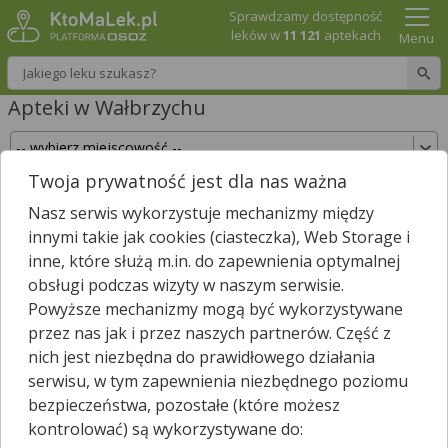
Sprawdzamy dostępność
leków w
11 121
aptekach
Menu
Wpisz nazwę leku
Apteki w Wałbrzychu
Twoja prywatność jest dla nas ważna
Sprawdź, które apteki w Wałbrzychu posiadają
Nasz serwis wykorzystuje mechanizmy między
Twój lek i zarezerwuj go już teraz!
innymi takie jak cookies (ciasteczka), Web Storage i
Wpisz nazwę leku
inne, które służą m.in. do zapewnienia optymalnej
obsługi podczas wizyty w naszym serwisie.
Powyższe mechanizmy mogą być wykorzystywane
przez nas jak i przez naszych partnerów. Część z
W Wałbrzychu jest
45
aptek.
2
apteki zgłosiły nam, że są właśnie
nich jest niezbędna do prawidłowego działania
*
otwarte.
serwisu, w tym zapewnienia niezbędnego poziomu
Wybierz typ aptek
bezpieczeństwa, pozostałe (które możesz
kontrolować) są wykorzystywane do: