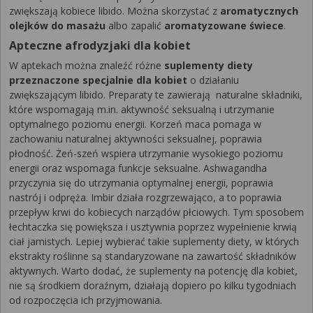
zwiększają kobiece libido. Można skorzystać z
aromatycznych
olejków do masażu
albo zapalić
aromatyzowane świece
.
Apteczne afrodyzjaki dla kobiet
W aptekach można znaleźć różne
suplementy diety
przeznaczone specjalnie dla kobiet
o działaniu
zwiększającym libido. Preparaty te zawierają naturalne składniki,
które wspomagają m.in. aktywność seksualną i utrzymanie
optymalnego poziomu energii. Korzeń maca pomaga w
zachowaniu naturalnej aktywności seksualnej, poprawia
płodność. Żeń-szeń wspiera utrzymanie wysokiego poziomu
energii oraz wspomaga funkcje seksualne. Ashwagandha
przyczynia się do utrzymania optymalnej energii, poprawia
nastrój i odpręża. Imbir działa rozgrzewająco, a to poprawia
przepływ krwi do kobiecych narządów płciowych. Tym sposobem
łechtaczka się powiększa i usztywnia poprzez wypełnienie krwią
ciał jamistych. Lepiej wybierać takie suplementy diety, w których
ekstrakty roślinne są standaryzowane na zawartość składników
aktywnych. Warto dodać, że suplementy na potencję dla kobiet,
nie są środkiem doraźnym, działają dopiero po kilku tygodniach
od rozpoczęcia ich przyjmowania.