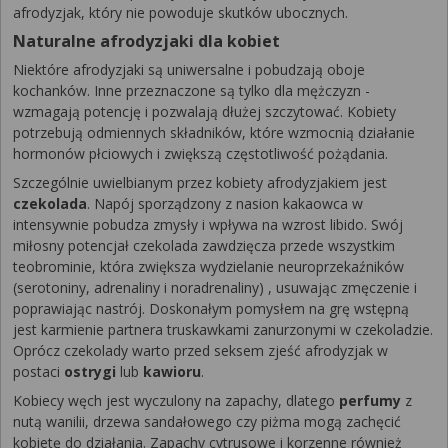
afrodyzjak, który nie powoduje skutków ubocznych.
Naturalne afrodyzjaki dla kobiet
Niektóre afrodyzjaki są uniwersalne i pobudzają oboje
kochanków. Inne przeznaczone są tylko dla mężczyzn -
wzmagają potencję i pozwalają dłużej szczytować. Kobiety
potrzebują odmiennych składników, które wzmocnią działanie
hormonów płciowych i zwiększą częstotliwość pożądania.
Szczególnie uwielbianym przez kobiety afrodyzjakiem jest
czekolada
. Napój sporządzony z nasion kakaowca w
intensywnie pobudza zmysły i wpływa na wzrost libido. Swój
miłosny potencjał czekolada zawdzięcza przede wszystkim
teobrominie, która zwiększa wydzielanie neuroprzekaźników
(serotoniny, adrenaliny i noradrenaliny) , usuwając zmęczenie i
poprawiając nastrój. Doskonałym pomysłem na grę wstępną
jest karmienie partnera truskawkami zanurzonymi w czekoladzie.
Oprócz czekolady warto przed seksem zjeść afrodyzjak w
postaci
ostrygi
lub
kawioru
.
Kobiecy węch jest wyczulony na zapachy, dlatego
perfumy
z
nutą wanilii, drzewa sandałowego czy piżma mogą zachęcić
kobietę do działania. Zapachy cytrusowe i korzenne również