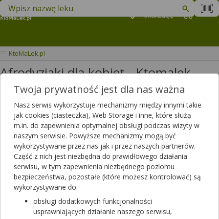
Znajdź lek w swojej okolicy
Podaj
lokalizację
Koszyk
M
KtoMaLek.pl
Afrodyzjaki dla kobiet - Ktomalek
Twoja prywatność jest dla nas ważna
Wybierz grupę produktów
Nasz serwis wykorzystuje mechanizmy między innymi takie
jak cookies (ciasteczka), Web Storage i inne, które służą
Afrodyzjaki dla kobiet
to preparaty, które pozwalają zwiększyć
m.in. do zapewnienia optymalnej obsługi podczas wizyty w
przyjemność czerpaną ze zbliżenia intymnego z partnerem.
naszym serwisie. Powyższe mechanizmy mogą być
Dostępne na rynku aptecznym środki mają właściwości stymulujące:
wykorzystywane przez nas jak i przez naszych partnerów.
doskonale wspierają funkcjonowanie narządów płciowych, a także
Część z nich jest niezbędna do prawidłowego działania
skutecznie wspomagają ich ukrwienie oraz witalność. W tej kategorii
serwisu, w tym zapewnienia niezbędnego poziomu
można znaleźć suplementy diety poprawiające libido w formie
bezpieczeństwa, pozostałe (które możesz kontrolować) są
tabletek (np. Prolibid Femina, Erotic dla kobiet, Avenea Essence,
wykorzystywane do:
Stimea). Starannie dobrane kompozycje wyciągów ziołowych,
obsługi dodatkowych funkcjonalności
witamin i mikroelementów wspomagają aktywność seksualną u
usprawniających działanie naszego serwisu,
kobiet, pozwalając czerpać radość z intymnych zbliżeń z partnerem.