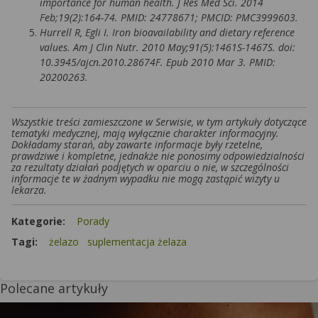
importance for human health. J Res Med Sci. 2014
Feb;19(2):164-74. PMID: 24778671; PMCID: PMC3999603.
Hurrell R, Egli I. Iron bioavailability and dietary reference
values. Am J Clin Nutr. 2010 May;91(5):1461S-1467S. doi:
10.3945/ajcn.2010.28674F. Epub 2010 Mar 3. PMID:
20200263.
Wszystkie treści zamieszczone w Serwisie, w tym artykuły dotyczące
tematyki medycznej, mają wyłącznie charakter informacyjny.
Dokładamy starań, aby zawarte informacje były rzetelne,
prawdziwe i kompletne, jednakże nie ponosimy odpowiedzialności
za rezultaty działań podjętych w oparciu o nie, w szczególności
informacje te w żadnym wypadku nie mogą zastąpić wizyty u
lekarza.
Kategorie:
Porady
Tagi:
żelazo
suplementacja żelaza
Polecane artykuły