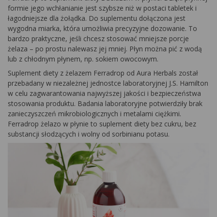
formie jego wchłanianie jest szybsze niż w postaci tabletek i
łagodniejsze dla żołądka. Do suplementu dołączona jest
wygodna miarka, która umożliwia precyzyjne dozowanie. To
bardzo praktyczne, jeśli chcesz stosować mniejsze porcje
żelaza – po prostu nalewasz jej mniej. Płyn można pić z wodą
lub z chłodnym płynem, np. sokiem owocowym.
Suplement diety z żelazem Ferradrop od Aura Herbals został
przebadany w niezależnej jednostce laboratoryjnej J.S. Hamilton
w celu zagwarantowania najwyższej jakości i bezpieczeństwa
stosowania produktu. Badania laboratoryjne potwierdziły brak
zanieczyszczeń mikrobiologicznych i metalami ciężkimi.
Ferradrop żelazo w płynie to suplement diety bez cukru, bez
substancji słodzących i wolny od sorbinianu potasu.