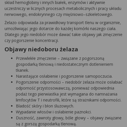
skład hemoglobiny i innych białek, enzymów i aktywnie
uczestniczy w licznych procesach metabolicznych i pracy układu
nerwowego, endokrynnego czy mięśniowo–szkieletowego.
Żelazo odpowiada za prawidłowy transport tlenu w organizmie,
umożliwiając jego dotarcie do każdej komórki naszego ciała.
Dlatego jego niedobór może dawać takie objawy jak zmęczenie
czy pogorszenie koncentracji.
Objawy niedoboru żelaza
Przewlekłe zmęczenie – związane z pogorszoną
gospodarką tlenową i niedostatecznym dotlenieniem
tkanek.
Narastające osłabienie i pogorszenie samopoczucia.
Pogorszenie odporności – niedobór żelaza może osłabiać
odporność przystosowawczą, ponieważ odpowiednia
podaż tego pierwiastka jest wymagana do namnażania
limfocytów T i neutrofili, które są strażnikami odporności.
Bladość skóry i błon śluzowych.
Wypadanie włosów i osłabienie paznokci.
Duszność, zawroty głowy, bóle głowy – objawy związane
są z gorszą gospodarką tlenową.