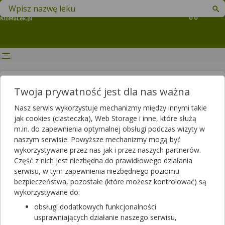
Znajdź lek w swojej okolicy
Koszyk
Najlepsze żelazo bez recepty –
Twoja prywatność jest dla nas ważna
ranking 2025
Nasz serwis wykorzystuje mechanizmy między innymi takie
jak cookies (ciasteczka), Web Storage i inne, które służą
Artykuł sponsorowany
m.in. do zapewnienia optymalnej obsługi podczas wizyty w
2025-03-14 11:21
2025-03-19 16:51
Publikacja:
Aktualizacja:
naszym serwisie. Powyższe mechanizmy mogą być
wykorzystywane przez nas jak i przez naszych partnerów.
Artykuł rekomendowany przez:
Część z nich jest niezbędna do prawidłowego działania
magister farmacji Bartłomiej Łuczyński
serwisu, w tym zapewnienia niezbędnego poziomu
Jeśli jesteś weganinem lub wegetarianinem, borykasz się z
bezpieczeństwa, pozostałe (które możesz kontrolować) są
niedoborem żelaza lub chcesz uzupełnić żelazo w diecie,
wykorzystywane do:
najpewniej szukasz najlepszego preparatu bez recepty z
obsługi dodatkowych funkcjonalności
żelazem. Wysokiej jakości preparaty żelaza mogą skutecznie i
usprawniających działanie naszego serwisu,
efektywnie uzupełnić ten kluczowy składnik w Twoim