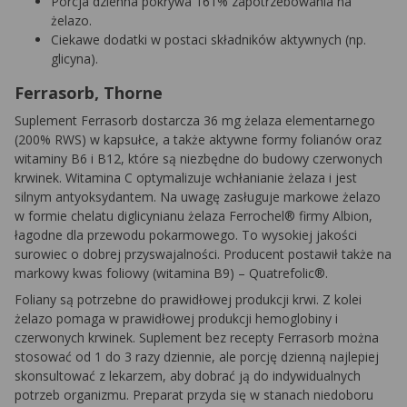
Porcja dzienna pokrywa 161% zapotrzebowania na
żelazo.
Ciekawe dodatki w postaci składników aktywnych (np.
glicyna).
Ferrasorb, Thorne
Suplement Ferrasorb dostarcza 36 mg żelaza elementarnego
(200% RWS) w kapsułce, a także aktywne formy folianów oraz
witaminy B6 i B12, które są niezbędne do budowy czerwonych
krwinek. Witamina C optymalizuje wchłanianie żelaza i jest
silnym antyoksydantem. Na uwagę zasługuje markowe żelazo
w formie chelatu diglicynianu żelaza Ferrochel® firmy Albion,
łagodne dla przewodu pokarmowego. To wysokiej jakości
surowiec o dobrej przyswajalności. Producent postawił także na
markowy kwas foliowy (witamina B9) – Quatrefolic®.
Foliany są potrzebne do prawidłowej produkcji krwi. Z kolei
żelazo pomaga w prawidłowej produkcji hemoglobiny i
czerwonych krwinek. Suplement bez recepty Ferrasorb można
stosować od 1 do 3 razy dziennie, ale porcję dzienną najlepiej
skonsultować z lekarzem, aby dobrać ją do indywidualnych
potrzeb organizmu. Preparat przyda się w stanach niedoboru