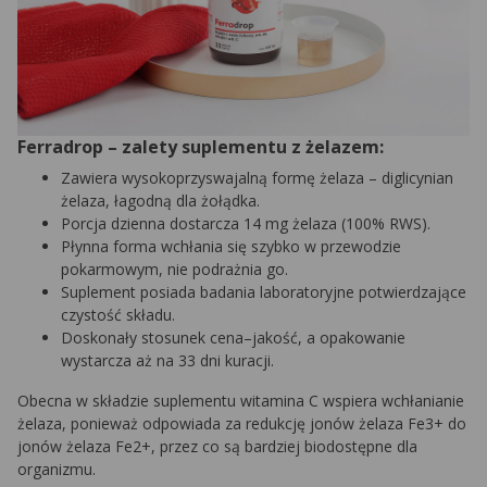
Ferradrop – zalety suplementu z żelazem:
Zawiera wysokoprzyswajalną formę żelaza – diglicynian
żelaza, łagodną dla żołądka.
Porcja dzienna dostarcza 14 mg żelaza (100% RWS).
Płynna forma wchłania się szybko w przewodzie
pokarmowym, nie podrażnia go.
Suplement posiada badania laboratoryjne potwierdzające
czystość składu.
Doskonały stosunek cena–jakość, a opakowanie
wystarcza aż na 33 dni kuracji.
Obecna w składzie suplementu witamina C wspiera wchłanianie
żelaza, ponieważ odpowiada za redukcję jonów żelaza Fe3+ do
jonów żelaza Fe2+, przez co są bardziej biodostępne dla
organizmu.