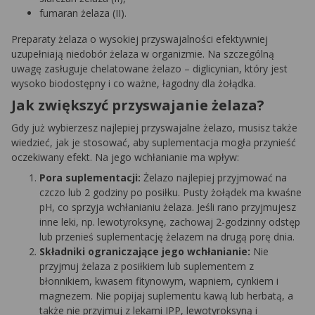
fumaran żelaza (II).
Preparaty żelaza o wysokiej przyswajalności efektywniej
uzupełniają niedobór żelaza w organizmie. Na szczególną
uwagę zasługuje chelatowane żelazo – diglicynian, który jest
wysoko biodostępny i co ważne, łagodny dla żołądka.
Jak zwiększyć przyswajanie żelaza?
Gdy już wybierzesz najlepiej przyswajalne żelazo, musisz także
wiedzieć, jak je stosować, aby suplementacja mogła przynieść
oczekiwany efekt. Na jego wchłanianie ma wpływ:
Pora suplementacji:
Żelazo najlepiej przyjmować na
czczo lub 2 godziny po posiłku. Pusty żołądek ma kwaśne
pH, co sprzyja wchłanianiu żelaza. Jeśli rano przyjmujesz
inne leki, np. lewotyroksynę, zachowaj 2-godzinny odstęp
lub przenieś suplementację żelazem na drugą porę dnia.
Składniki ograniczające jego wchłanianie:
Nie
przyjmuj żelaza z posiłkiem lub suplementem z
błonnikiem, kwasem fitynowym, wapniem, cynkiem i
magnezem. Nie popijaj suplementu kawą lub herbatą, a
także nie przyjmuj z lekami IPP, lewotyroksyną i