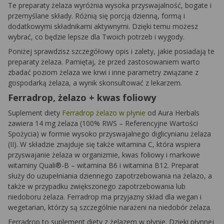
Te preparaty żelaza wyróżnia wysoka przyswajalność, bogate i
przemyślane składy. Różnią się porcją dzienną, formą i
dodatkowymi składnikami aktywnymi. Dzięki temu możesz
wybrać, co będzie lepsze dla Twoich potrzeb i wygody.
Poniżej sprawdzisz szczegółowy opis i zalety, jakie posiadają te
preparaty żelaza. Pamiętaj, że przed zastosowaniem warto
zbadać poziom żelaza we krwi i inne parametry związane z
gospodarką żelaza, a wynik skonsultować z lekarzem.
Ferradrop, żelazo + kwas foliowy
Suplement diety
Ferradrop żelazo w płynie
od Aura Herbals
zawiera 14 mg żelaza (100% RWS – Referencyjne Wartości
Spożycia) w formie wysoko przyswajalnego diglicynianu żelaza
(II). W składzie znajduje się także witamina C, która wspiera
przyswajanie żelaza w organizmie, kwas foliowy i markowe
witaminy Quali®-B – witamina B6 i witamina B12. Preparat
służy do uzupełniania dziennego zapotrzebowania na żelazo, a
także w przypadku zwiększonego zapotrzebowania lub
niedoboru żelaza. Ferradrop ma przyjazny skład dla wegan i
wegetarian, którzy są szczególnie narażeni na niedobór żelaza.
Ferradrop to suplement diety z żelazem w płynie. Dzięki płynnej