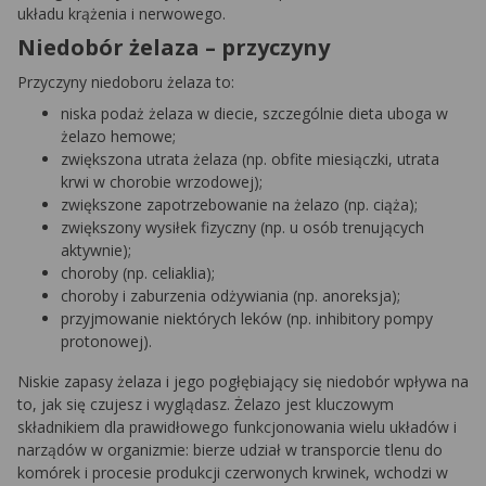
układu krążenia i nerwowego.
Niedobór żelaza – przyczyny
Przyczyny niedoboru żelaza to:
niska podaż żelaza w diecie, szczególnie dieta uboga w
żelazo hemowe;
zwiększona utrata żelaza (np. obfite miesiączki, utrata
krwi w chorobie wrzodowej);
zwiększone zapotrzebowanie na żelazo (np. ciąża);
zwiększony wysiłek fizyczny (np. u osób trenujących
aktywnie);
choroby (np. celiaklia);
choroby i zaburzenia odżywiania (np. anoreksja);
przyjmowanie niektórych leków (np. inhibitory pompy
protonowej).
Niskie zapasy żelaza i jego pogłębiający się niedobór wpływa na
to, jak się czujesz i wyglądasz. Żelazo jest kluczowym
składnikiem dla prawidłowego funkcjonowania wielu układów i
narządów w organizmie: bierze udział w transporcie tlenu do
komórek i procesie produkcji czerwonych krwinek, wchodzi w