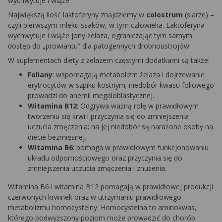
wychwytuje i wiąże.
Największą ilość laktoferyny znajdziemy w
colostrum
(siarze) –
czyli pierwszym mleku ssaków, w tym człowieka. Laktoferyna
wychwytuje i wiąże jony żelaza, ograniczając tym samym
dostęp do „prowiantu” dla patogennych drobnoustrojów.
W suplementach diety z żelazem częstymi dodatkami są także:
Foliany
: wspomagają metabolizm żelaza i dojrzewanie
erytrocytów w szpiku kostnym; niedobór kwasu foliowego
prowadzi do anemii megaloblastycznej.
Witamina B12
: Odgrywa ważną rolę w prawidłowym
tworzeniu się krwi i przyczynia się do zmniejszenia
uczucia zmęczenia; na jej niedobór są narażone osoby na
diecie bezmięsnej.
Witamina B6
: pomaga w prawidłowym funkcjonowaniu
układu odpornościowego oraz przyczynia się do
zmniejszenia uczucia zmęczenia i znużenia.
Witamina B6 i witamina B12 pomagają w prawidłowej produkcji
czerwonych krwinek oraz w utrzymaniu prawidłowego
metabolizmu homocysteiny. Homocysteina to aminokwas,
którego podwyższony poziom może prowadzić do chorób