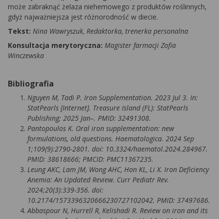
może zabraknąć żelaza niehemowego z produktów roślinnych,
gdyż najważniejsza jest różnorodność w diecie.
Tekst:
Nina Wawryszuk, Redaktorka, trenerka personalna
Konsultacja merytoryczna:
Magister farmacji Zofia
Winczewska
Bibliografia
Nguyen M, Tadi P. Iron Supplementation. 2023 Jul 3. In:
StatPearls [Internet]. Treasure Island (FL): StatPearls
Publishing; 2025 Jan–. PMID: 32491308.
Pantopoulos K. Oral iron supplementation: new
formulations, old questions. Haematologica. 2024 Sep
1;109(9):2790-2801. doi: 10.3324/haematol.2024.284967.
PMID: 38618666; PMCID: PMC11367235.
Leung AKC, Lam JM, Wong AHC, Hon KL, Li X. Iron Deficiency
Anemia: An Updated Review. Curr Pediatr Rev.
2024;20(3):339-356. doi:
10.2174/1573396320666230727102042. PMID: 37497686.
Abbaspour N, Hurrell R, Kelishadi R. Review on iron and its