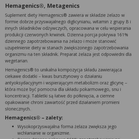
Hemagenics®, Metagenics
Suplement diety Hemagenics® zawiera w składzie żelazo w
formie dobrze przyswajalnego diglicynianu, witamin z grupy B i
innych składników odżywczych, opracowana w celu wspierania
produkcji czerwonych krwinek. Dzienna porcja pokrywa 161%
dziennego zapotrzebowania na żelazo i może stanowić
uzupełnienie diety w stanach zwiększonego zapotrzebowania
organizmu na ten składnik. Preparat żelaza jest odpowiedni dla
wegetarian.
Hemagenics® to unikalna kompozycja składu zawierająca
ciekawe dodatki – kwas bursztynowy o działaniu
antyoksydacyjnym i wspierającym metabolizm oraz glicynę –
która może być pomocna dla układu pokarmowego, snu i
koncentracji. Tabletki są łatwe do połknięcia, a ciemne
opakowanie chroni zawartość przed działaniem promieni
słonecznych.
Hemagenics® – zalety:
Wysokoprzyswajalna forma żelaza zwiększa jego
wchłanianie w organizmie.