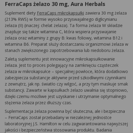
FerraCaps żelazo 30 mg, Aura Herbals
Suplement diety
FerraCaps mikrokapsułki
zawiera 30 mg żelaza
(213% RWS) w formie wysoko przyswajalnego diglicynianu
żelaza (II) (inaczej: chelat żelaza). Ta forma żelaza W składzie
znajduje się także witamina C, która wspiera przyswajanie
żelaza oraz witaminy z grupy B: kwas foliowy, witamina B12 i
witamina B6. Preparat służy dostarczaniu organizmowi żelaza w
stanach zwiększonego zapotrzebowania lub niedoboru żelaza.
Zaletą suplementu jest innowacyjne mikrokapsułkowanie
żelaza. Jest to proces polegający na zamknięciu cząsteczek
żelaza w mikrokapsułce – specjalnej powłoce, która dodatkowo
zabezpiecza substancje aktywne przed szkodliwymi czynnikami
z zewnątrz, jak np. światło czy wilgoć, a przy tym maskuje smak
substancji. Zawarte w kapsułkach żelazo uwalnia się stopniowo,
dzięki czemu możliwe jest uzyskanie i utrzymanie optymalnego
stężenia żelaza przez dłuższy czas.
Suplementacja żelaza powinna być skuteczna, ale i bezpieczna
– FerraCaps został przebadany w niezależnej jednostce
laboratoryjnej J.S. Hamilton w celu zagwarantowania najwyższej
jakości i bezpieczeństwa stosowania produktu. Badania