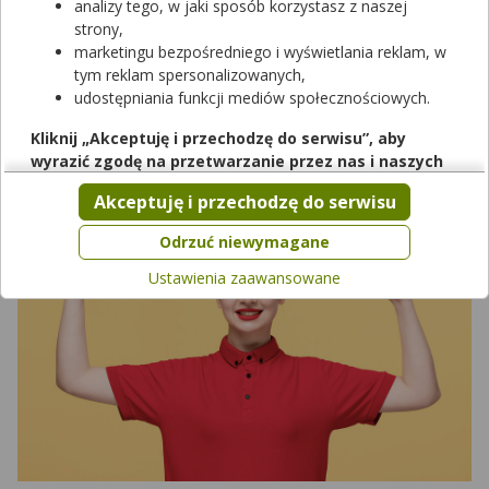
analizy tego, w jaki sposób korzystasz z naszej
organizmie. Ważne jest wchłanianie żelaza, optymalna porcja
strony,
dzienna i czysty skład. Wybraliśmy najlepsze żelazo bez recepty
marketingu bezpośredniego i wyświetlania reklam, w
– TOP 5 suplementów, które dostarczają wysoko
tym reklam spersonalizowanych,
przyswajalnego żelaza i przyczynią się do prawidłowego
udostępniania funkcji mediów społecznościowych.
funkcjonowania organizmu. Dowiesz się także, jak je stosować
w prawidłowy sposób.
Kliknij „Akceptuję i przechodzę do serwisu”, aby
wyrazić zgodę na przetwarzanie przez nas i naszych
partnerów Twoich danych w powyższych celach.
Akceptuję i przechodzę do serwisu
Pamiętaj, że wyrażenie zgody jest dobrowolne, a wyrażoną
zgodę możesz w każdej chwili cofnąć, możesz też wycofać
Odrzuć niewymagane
zgodę na przetwarzanie Twoich danych tylko w niektórych
Ustawienia zaawansowane
celach. Jeżeli chcesz dowiedzieć się więcej lub chcesz
przeprowadzić konfigurację szczegółową, to możesz tego
dokonać za pomocą „Ustawień zaawansowanych”.
Więcej informacji na temat wykorzystywania narzędzi
zewnętrznych w naszym serwisie znajdziesz w
Regulaminie
Serwisu
.