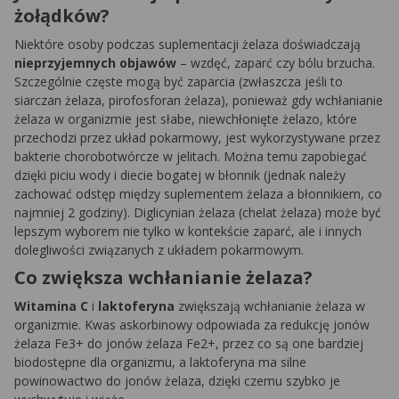
żołądków?
Niektóre osoby podczas suplementacji żelaza doświadczają
nieprzyjemnych objawów
– wzdęć, zaparć czy bólu brzucha.
Szczególnie częste mogą być zaparcia (zwłaszcza jeśli to
siarczan żelaza, pirofosforan żelaza), ponieważ gdy wchłanianie
żelaza w organizmie jest słabe, niewchłonięte żelazo, które
przechodzi przez układ pokarmowy, jest wykorzystywane przez
bakterie chorobotwórcze w jelitach. Można temu zapobiegać
dzięki piciu wody i diecie bogatej w błonnik (jednak należy
zachować odstęp między suplementem żelaza a błonnikiem, co
najmniej 2 godziny). Diglicynian żelaza (chelat żelaza) może być
lepszym wyborem nie tylko w kontekście zaparć, ale i innych
dolegliwości związanych z układem pokarmowym.
Co zwiększa wchłanianie żelaza?
Witamina C
i
laktoferyna
zwiększają wchłanianie żelaza w
organizmie. Kwas askorbinowy odpowiada za redukcję jonów
żelaza Fe3+ do jonów żelaza Fe2+, przez co są one bardziej
biodostępne dla organizmu, a laktoferyna ma silne
powinowactwo do jonów żelaza, dzięki czemu szybko je