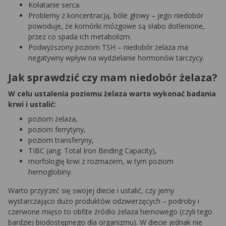
Kołatanie serca.
Problemy z koncentracją, bóle głowy – jego niedobór
powoduje, że komórki mózgowe są słabo dotlenione,
przez co spada ich metabolizm.
Podwyższony poziom TSH – niedobór żelaza ma
negatywny wpływ na wydzielanie hormonów tarczycy.
Jak sprawdzić czy mam niedobór żelaza?
W celu ustalenia poziomu żelaza warto wykonać badania
krwi i ustalić:
poziom żelaza,
poziom ferrytyny,
poziom transferyny,
TIBC (ang. Total Iron Binding Capacity),
morfologię krwi z rozmazem, w tym poziom
hemoglobiny.
Warto przyjrzeć się swojej diecie i ustalić, czy jemy
wystarczająco dużo produktów odzwierzęcych – podroby i
czerwone mięso to obfite źródło żelaza hemowego (czyli tego
bardziej biodostępnego dla organizmu). W diecie jednak nie