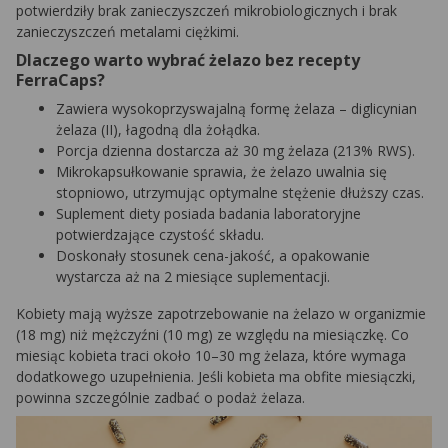
potwierdziły brak zanieczyszczeń mikrobiologicznych i brak
zanieczyszczeń metalami ciężkimi.
Dlaczego warto wybrać żelazo bez recepty
FerraCaps?
Zawiera wysokoprzyswajalną formę żelaza – diglicynian
żelaza (II), łagodną dla żołądka.
Porcja dzienna dostarcza aż 30 mg żelaza (213% RWS).
Mikrokapsułkowanie sprawia, że żelazo uwalnia się
stopniowo, utrzymując optymalne stężenie dłuższy czas.
Suplement diety posiada badania laboratoryjne
potwierdzające czystość składu.
Doskonały stosunek cena-jakość, a opakowanie
wystarcza aż na 2 miesiące suplementacji.
Kobiety mają wyższe zapotrzebowanie na żelazo w organizmie
(18 mg) niż mężczyźni (10 mg) ze względu na miesiączkę. Co
miesiąc kobieta traci około 10–30 mg żelaza, które wymaga
dodatkowego uzupełnienia. Jeśli kobieta ma obfite miesiączki,
powinna szczególnie zadbać o podaż żelaza.