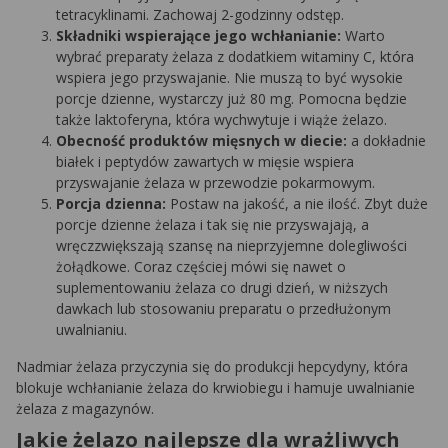
tetracyklinami. Zachowaj 2-godzinny odstęp.
Składniki wspierające jego wchłanianie:
Warto
wybrać preparaty żelaza z dodatkiem witaminy C, która
wspiera jego przyswajanie. Nie muszą to być wysokie
porcje dzienne, wystarczy już 80 mg. Pomocna będzie
także laktoferyna, która wychwytuje i wiąże żelazo.
Obecność produktów mięsnych w diecie:
a dokładnie
białek i peptydów zawartych w mięsie wspiera
przyswajanie żelaza w przewodzie pokarmowym.
Porcja dzienna:
Postaw na jakość, a nie ilość. Zbyt duże
porcje dzienne żelaza i tak się nie przyswajają, a
wręczzwiększają szansę na nieprzyjemne dolegliwości
żołądkowe. Coraz częściej mówi się nawet o
suplementowaniu żelaza co drugi dzień, w niższych
dawkach lub stosowaniu preparatu o przedłużonym
uwalnianiu.
Nadmiar żelaza przyczynia się do produkcji hepcydyny, która
blokuje wchłanianie żelaza do krwiobiegu i hamuje uwalnianie
żelaza z magazynów.
Jakie żelazo najlepsze dla wrażliwych