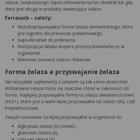
żelaza, zwiększonego zapotrzebowania na ten składnik lub gdy
dieta jest uboga w produkty zawierające żelazo.
Ferrasorb – zalety:
Wysokoprzyswajalna forma żelaza elementarnego, które
jest łagodne dla przewodu pokarmowego.
Kapsułki łatwe do połknięcia.
Kompozycja składu wspiera procesy krwiotwórcze w
organizmie.
Markowe surowce żelaza i folianów.
Forma żelaza a przyswajanie żelaza
Nie wszystkie suplementy z żelazem są tak samo skuteczne!
Wchłanianie żelaza może się znacznie różnić w zależności od
formy. Najlepiej przyswajalne formy to żelazo dwuwartościowe
(Fe2+), które jest o wiele lepiej przyswajalne niż żelazo (III), czyli
trójwartościowe.
Związki uznawane za lepiej przyswajalne w organizmie to:
diglicynian żelaza (II) (chelat),
glukonian żelaza (II),
siarczan żelaza (II),