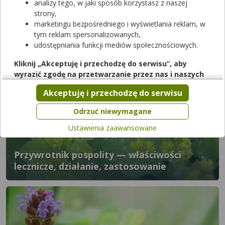
analizy tego, w jaki sposób korzystasz z naszej
strony,
marketingu bezpośredniego i wyświetlania reklam, w
tym reklam spersonalizowanych,
udostępniania funkcji mediów społecznościowych.
Fasola zwyczajna — właściwości lecznicze,
działanie, zastosowanie
Kliknij „Akceptuję i przechodzę do serwisu”, aby
wyrazić zgodę na przetwarzanie przez nas i naszych
partnerów Twoich danych w powyższych celach.
Akceptuję i przechodzę do serwisu
Pamiętaj, że wyrażenie zgody jest dobrowolne, a wyrażoną
zgodę możesz w każdej chwili cofnąć, możesz też wycofać
Odrzuć niewymagane
zgodę na przetwarzanie Twoich danych tylko w niektórych
Ustawienia zaawansowane
celach. Jeżeli chcesz dowiedzieć się więcej lub chcesz
przeprowadzić konfigurację szczegółową, to możesz tego
dokonać za pomocą „Ustawień zaawansowanych”.
Przywrotnik pospolity — właściwości
lecznicze, działanie, zastosowanie
Więcej informacji na temat wykorzystywania narzędzi
zewnętrznych w naszym serwisie znajdziesz w
Regulaminie
Serwisu
.