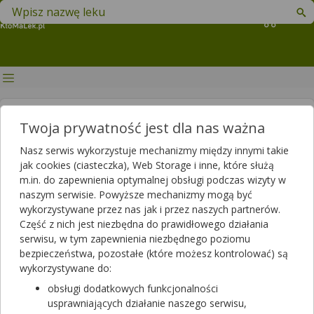
Znajdź lek w swojej okolicy
Koszyk
Ziołopedia
Twoja prywatność jest dla nas ważna
Nasz serwis wykorzystuje mechanizmy między innymi takie
jak cookies (ciasteczka), Web Storage i inne, które służą
m.in. do zapewnienia optymalnej obsługi podczas wizyty w
naszym serwisie. Powyższe mechanizmy mogą być
wykorzystywane przez nas jak i przez naszych partnerów.
Część z nich jest niezbędna do prawidłowego działania
Magnolia lekarska — właściwości lecznicze,
serwisu, w tym zapewnienia niezbędnego poziomu
działanie, zastosowanie
bezpieczeństwa, pozostałe (które możesz kontrolować) są
wykorzystywane do:
obsługi dodatkowych funkcjonalności
usprawniających działanie naszego serwisu,