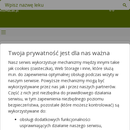
Znajdź lek w swojej okolicy
Koszyk
Czy pacjenci mają swoje
Twoja prywatność jest dla nas ważna
ulubione apteki?
Nasz serwis wykorzystuje mechanizmy między innymi takie
jak cookies (ciasteczka), Web Storage i inne, które służą
Autor
m.in. do zapewnienia optymalnej obsługi podczas wizyty w
2025-03-25 15:28
2025-03-25 15:45
Publikacja:
Aktualizacja:
naszym serwisie. Powyższe mechanizmy mogą być
wykorzystywane przez nas jak i przez naszych partnerów.
Artykuł rekomendowany przez:
Część z nich jest niezbędna do prawidłowego działania
magister farmacji Bartłomiej Łuczyński
serwisu, w tym zapewnienia niezbędnego poziomu
bezpieczeństwa, pozostałe (które możesz kontrolować) są
Tylko 23% Polaków jest przywiązanych do jednej apteki, a
wykorzystywane do:
większość za każdym razem wybiera inną kupując leki – wynika
z badania PEX. O lojalności decyduje lokalizacja, ceny, jakość
obsługi dodatkowych funkcjonalności
obsługi oraz asortyment.
usprawniających działanie naszego serwisu,