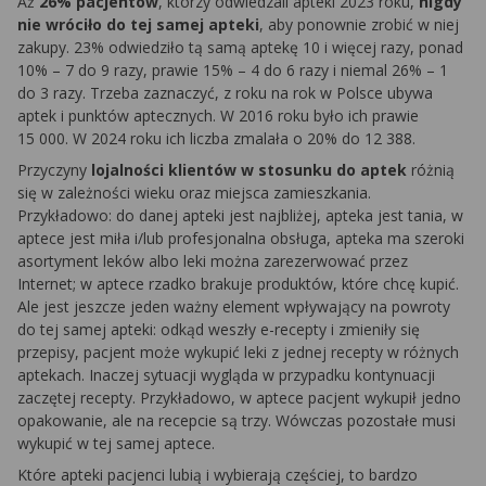
Aż
26% pacjentów
, którzy odwiedzali apteki 2023 roku,
nigdy
nie wróciło do tej samej apteki
, aby ponownie zrobić w niej
zakupy. 23% odwiedziło tą samą aptekę 10 i więcej razy, ponad
10% – 7 do 9 razy, prawie 15% – 4 do 6 razy i niemal 26% – 1
do 3 razy. Trzeba zaznaczyć, z roku na rok w Polsce ubywa
aptek i punktów aptecznych. W 2016 roku było ich prawie
15 000. W 2024 roku ich liczba zmalała o 20% do 12 388.
Przyczyny
lojalności klientów w stosunku do aptek
różnią
się w zależności wieku oraz miejsca zamieszkania.
Przykładowo: do danej apteki jest najbliżej, apteka jest tania, w
aptece jest miła i/lub profesjonalna obsługa, apteka ma szeroki
asortyment leków albo leki można zarezerwować przez
Internet; w aptece rzadko brakuje produktów, które chcę kupić.
Ale jest jeszcze jeden ważny element wpływający na powroty
do tej samej apteki: odkąd weszły e-recepty i zmieniły się
przepisy, pacjent może wykupić leki z jednej recepty w różnych
aptekach. Inaczej sytuacji wygląda w przypadku kontynuacji
zaczętej recepty. Przykładowo, w aptece pacjent wykupił jedno
opakowanie, ale na recepcie są trzy. Wówczas pozostałe musi
wykupić w tej samej aptece.
Które apteki pacjenci lubią i wybierają częściej, to bardzo