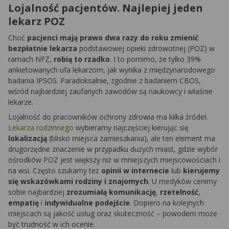
Lojalność pacjentów. Najlepiej jeden
lekarz POZ
Choć
pacjenci mają prawo dwa razy do roku zmienić
bezpłatnie lekarza
podstawowej opieki zdrowotnej (POZ) w
ramach NFZ,
robią to rzadko
. I to pomimo, że tylko 39%
ankietowanych ufa lekarzom, jak wynika z międzynarodowego
badania IPSOS. Paradoksalnie, zgodnie z badaniem CBOS,
wśród najbardziej zaufanych zawodów są naukowcy i właśnie
lekarze.
Lojalność do pracowników ochrony zdrowia ma kilka źródeł.
Lekarza rodzinnego
wybieramy najczęściej kierując się
lokalizacją
(blisko miejsca zamieszkania), ale ten element ma
drugorzędne znaczenie w przypadku dużych miast, gdzie wybór
ośrodków POZ jest większy niż w mniejszych miejscowościach i
na wsi. Często szukamy też
opinii w internecie
lub
kierujemy
się wskazówkami rodziny i znajomych
. U medyków cenimy
sobie najbardziej
zrozumiałą komunikację
,
rzetelność
,
empatię
i
indywidualne podejście
. Dopiero na kolejnych
miejscach są jakość usług oraz skuteczność – powodem może
być trudność w ich ocenie.