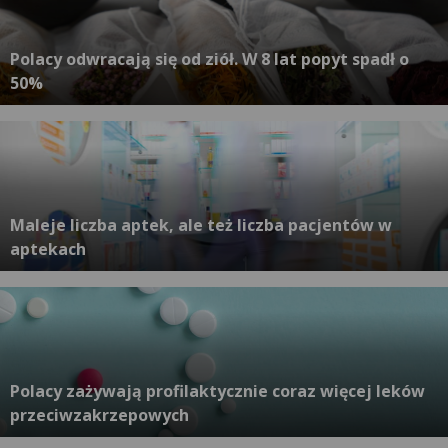
Polacy odwracają się od ziół. W 8 lat popyt spadł o
50%
Maleje liczba aptek, ale też liczba pacjentów w
aptekach
Polacy zażywają profilaktycznie coraz więcej leków
przeciwzakrzepowych