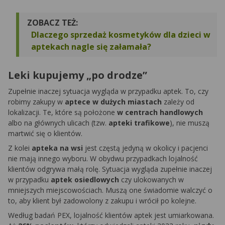
ZOBACZ TEŻ:
Dlaczego sprzedaż kosmetyków dla dzieci w
aptekach nagle się załamała?
Leki kupujemy „po drodze”
Zupełnie inaczej sytuacja wygląda w przypadku aptek. To, czy
robimy zakupy w
aptece w dużych miastach
zależy od
lokalizacji. Te, które są położone
w centrach handlowych
albo na głównych ulicach (tzw.
apteki trafikowe
), nie muszą
martwić się o klientów.
Z kolei
apteka na wsi
jest częstą jedyną w okolicy i pacjenci
nie mają innego wyboru. W obydwu przypadkach lojalność
klientów odgrywa małą rolę. Sytuacja wygląda zupełnie inaczej
w przypadku
aptek osiedlowych
czy ulokowanych w
mniejszych miejscowościach. Muszą one świadomie walczyć o
to, aby klient był zadowolony z zakupu i wrócił po kolejne.
Według badań PEX, lojalność klientów aptek jest umiarkowana.