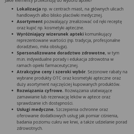
Jakie elementy przekonują do wyboru apteki?
Lokalizacja
np. w centrach miast, na głównych ulicach
handlowych albo blisko placówki medycznej.
Asortyment
pozwalający zrealizować od ręki receptę
oraz kupić np. kosmetyki apteczne.
Wyróżniający wizerunek apteki
komunikujący
reprezentowane wartości (np. tradycja, profesjonalne
doradztwo, miła obsługa).
Spersonalizowane doradztwo zdrowotne
, w tym
m.in. indywidualne porady i edukacja zdrowotna w
ramach opieki farmaceutycznej.
Atrakcyjne ceny i szeroki wybór
. Sezonowe rabaty na
wybrane produkty OTC oraz kosmetyki apteczne oraz
duży asortyment najczęściej kupowanych produktów.
Rozwiązania cyfrowe.
Rozwiązania ułatwiające
zamawianie lub rezerwację leków w aptece oraz
sprawdzanie ich dostępności.
Usługi medyczne.
Szczepienia ochronne oraz
oferowanie dodatkowych usług jak pomiar ciśnienia,
badania poziomu cukru we krwi, a także udzielanie porad
zdrowotnych.