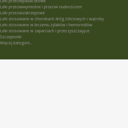
Leki przeciwpadaczkowe
Leki przeciwwymiotne i przeciw nudnościom
Leki przeciwzakrzepowe
Leki stosowane w chorobach dróg żółciowych i wątroby
Leki stosowane w leczeniu żylaków i hemoroidów
Leki stosowane w zaparciach i przeczyszczające
Szczepionki
Więcej kategorii...
LEKI TRUDNO DOSTĘPNE
5-Fluorouracil Ebewe
Abasaglar
Abilify Maintena
Absenor
Activelle
Actrapid Penfill
Angeliq
Anoro Ellipta (Anoro)