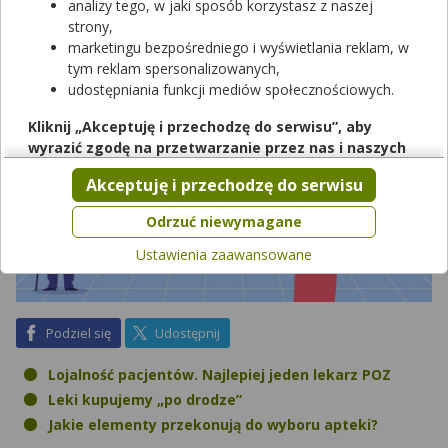
analizy tego, w jaki sposób korzystasz z naszej
strony,
marketingu bezpośredniego i wyświetlania reklam, w
tym reklam spersonalizowanych,
udostępniania funkcji mediów społecznościowych.
Kliknij „Akceptuję i przechodzę do serwisu”, aby
wyrazić zgodę na przetwarzanie przez nas i naszych
partnerów Twoich danych w powyższych celach.
Akceptuję i przechodzę do serwisu
Pamiętaj, że wyrażenie zgody jest dobrowolne, a wyrażoną
zgodę możesz w każdej chwili cofnąć, możesz też wycofać
Odrzuć niewymagane
zgodę na przetwarzanie Twoich danych tylko w niektórych
Ustawienia zaawansowane
celach. Jeżeli chcesz dowiedzieć się więcej lub chcesz
przeprowadzić konfigurację szczegółową, to możesz tego
dokonać za pomocą „Ustawień zaawansowanych”.
Więcej informacji na temat wykorzystywania narzędzi
na Facebook
na X
Podziel się
Udostępnij
zewnętrznych w naszym serwisie znajdziesz w
Regulaminie
Serwisu
.
Lojalność pacjentów. Najlepiej jeden lekarz POZ
Leki kupujemy „po drodze”
Jakie elementy przekonują do wyboru apteki?