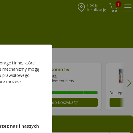
1
Podaj
lokalizację
Koszyk
Me
rage i inne, które
Lokomotiv
sze mechanizmy mogą
do prawidłowego
8 draż.
suplement diety
tóre możesz
Dostępność
Dostępność
Dodaj do koszyka
D
,
rzez nas i naszych