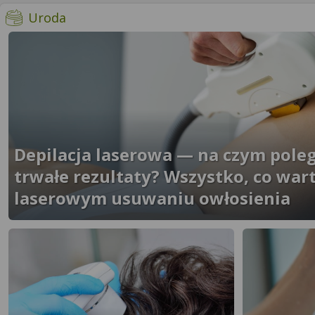
- więcej artykułów
Uroda
Depilacja laserowa — na czym polega
trwałe rezultaty? Wszystko, co war
laserowym usuwaniu owłosienia
}" />