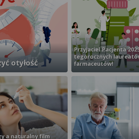
Przyjaciel Pacjenta 202
tegorocznych laureat
yć otyłość
farmaceutów!
}" />
zy a naturalny film