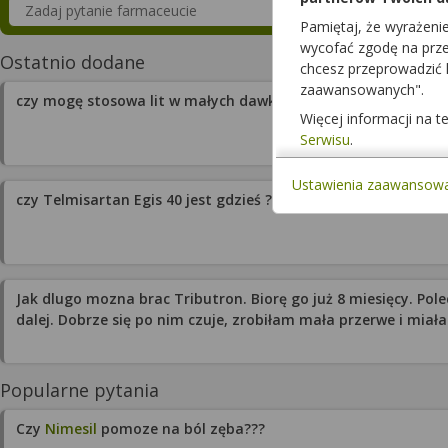
Skorzystaj z wiedzy specjalistów
Pamiętaj, że wyrażeni
wycofać zgodę na przet
Ostatnio dodane
chcesz przeprowadzić
zaawansowanych".
czy mogę stosowa lit w małych dawkach i dexak ?
Więcej informacji na 
Serwisu
.
Ustawienia zaawansow
czy Telmisartan Egis 40 jest gdzieś ?
Jak dlugo mozna brac Tributron. Biorę go już 8 miesięcy. Polecił mi gastrolog 
dalej. Dobrze się po nim czuje, zrobiłam mała przerwe i 
Popularne pytania
Czy
Nimesil
pomoze na ból zęba???