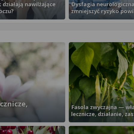
k działają nawilżające
Dysfagia neurologiczna
oczu?
zmniejszyć ryzyko powi
}" />
cznicze,
Fasola zwyczajna — wł
lecznicze, działanie, z
}" />