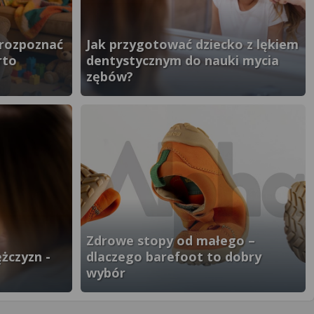
 rozpoznać
Jak przygotować dziecko z lękiem
rto
dentystycznym do nauki mycia
zębów?
}" />
Zdrowe stopy od małego –
żczyzn -
dlaczego barefoot to dobry
wybór
}" />