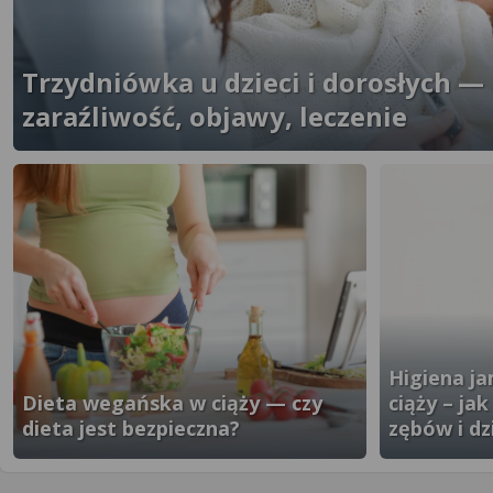
Trzydniówka u dzieci i dorosłych —
zaraźliwość, objawy, leczenie
}" />
Higiena ja
Dieta wegańska w ciąży — czy
ciąży – ja
dieta jest bezpieczna?
zębów i dz
}" />
}" />