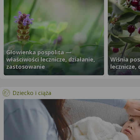
Głowienka pospolita —
właściwości lecznicze, działanie,
Wiśnia pos
zastosowanie
lecznicze,
}" />
}" />
- więcej artykułów
Dziecko i ciąża