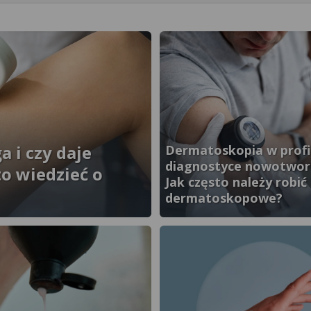
 i czy daje
Dermatoskopia w profil
diagnostyce nowotwor
to wiedzieć o
Jak często należy robić
dermatoskopowe?
}" />