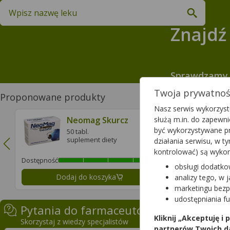
Znajdź lek w swojej okolicy
Znajdź 
Sprawdzamy 
Twoja prywatność
Proponowane produkty
Nasz serwis wykorzystu
Neomag Skurcz
L
służą m.in. do zapewn
s
być wykorzystywane pr
50 tabl.
suplement diety
działania serwisu, w 
1
s
kontrolować) są wyko
Dostępność
Dostępność
obsługi dodatko
Dodaj do koszyka
Doda
analizy tego, w 
marketingu bezp
udostępniania f
Pytania do farmaceutów
Kliknij „Akceptuję i
Skorzystaj z wiedzy specjalistów
partnerów Twoich d