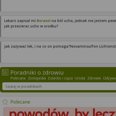
Lekarz zapisal mi
Borasol
na ból ucha, jednak nie jestem pewi
jak przecierac ucho w srodku?
Jak zażywać lek, i na co on pomaga?Novaminsulfon Lichtenste
Poradniki o zdrowiu
Polecane
Ziołopedia
Dziecko i ciąża
Uroda
Zdrowie
Odżywia
Szukaj w poradnikach o zdrowiu
- więcej artykułów
Polecane