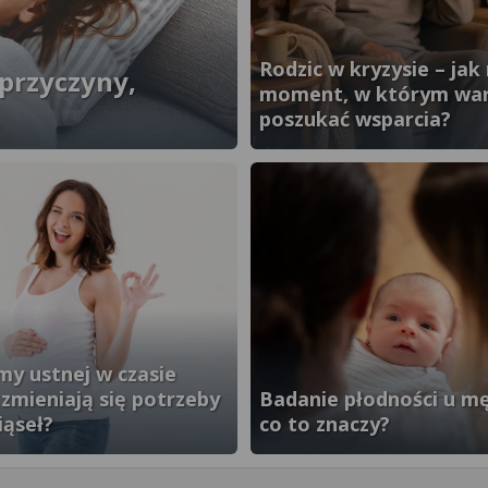
Rodzic w kryzysie – jak
 przyczyny,
moment, w którym wa
poszukać wsparcia?
}" />
my ustnej w czasie
k zmieniają się potrzeby
Badanie płodności u mę
iąseł?
co to znaczy?
}" />