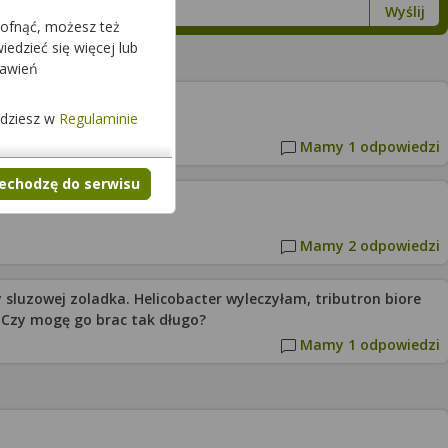
Wyślij
cofnąć, możesz też
edzieć się więcej lub
tawień
jdziesz w
Regulaminie
Mamy 1 odpowiedzi
zechodzę do serwisu
Mamy 2 odpowiedzi
leczyłam, tributron biore
j. Czy mogę go brac tak długo?
Mamy 1 odpowiedzi