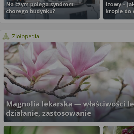
Na czym polega syndrom
łzowy – ja
chorego budynku?
krople do 
}" />
}" />
- więcej artykułów
Ziołopedia
Magnolia lekarska — właściwości le
działanie, zastosowanie
}" />