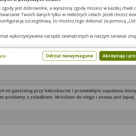
e zgody jest dobrowolne, a wyrażoną zgodę możesz w każdej chwili 
warzanie Twoich danych tylko w niektórych celach. Jeżeli chcesz dowi
 konfigurację szczegółową, to możesz tego dokonać za pomocą „Us
temat wykorzystywania narzędzi zewnętrznych w naszym serwisie zna
Odrzuć niewymagane
Akceptuję i pr
ane
przy helicobacter I przewleklym zapaleniu blony sluzowej zoladka. Helicobacter wy
miałam problemy z zoladkiem. Wróciłam do niego i znowu jest lepie