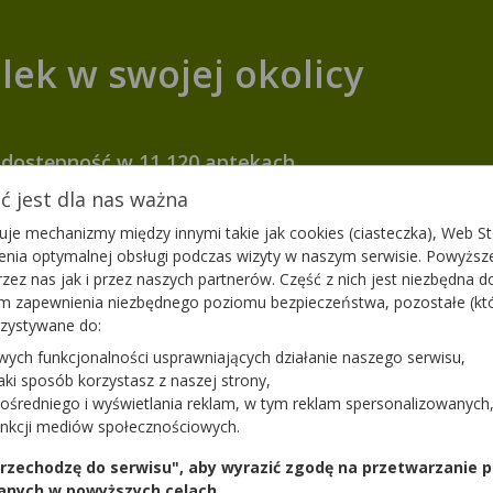
lek w swojej okolicy
dostępność w 11 120 aptekach
 jest dla nas ważna
je mechanizmy między innymi takie jak cookies (ciasteczka), Web Sto
okomotiv dla dzieci
Maxiluten
ienia optymalnej obsługi podczas wizyty w naszym serwisie. Powyż
mak landrynkowy
zez nas jak i przez naszych partnerów. Część z nich jest niezbędna 
30 tabl.
suplement diety
tym zapewnienia niezbędnego poziomu bezpieczeństwa, pozostałe (k
30 ml
uplement diety
rzystywane do:
Dostępność
wych funkcjonalności usprawniających działanie naszego serwisu,
j do koszyka
Dodaj do koszyka
jaki sposób korzystasz z naszej strony,
ośredniego i wyświetlania reklam, w tym reklam spersonalizowanych
unkcji mediów społecznościowych.
 przechodzę do serwisu", aby wyrazić zgodę na przetwarzanie p
anych w powyższych celach.