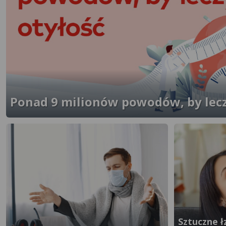
Ponad 9 milionów powodów, by lecz
}" />
Sztuczne ł