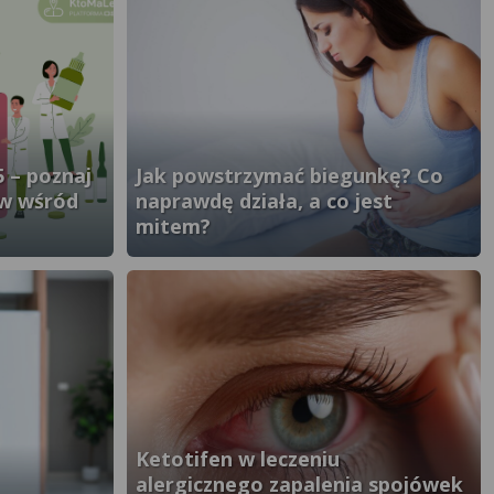
5 – poznaj
Jak powstrzymać biegunkę? Co
ów wśród
naprawdę działa, a co jest
mitem?
}" />
Ketotifen w leczeniu
alergicznego zapalenia spojówek