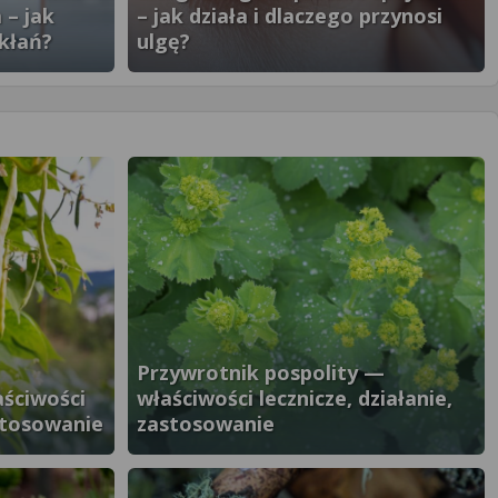
 – jak
– jak działa i dlaczego przynosi
kłań?
ulgę?
}" />
Przywrotnik pospolity —
aściwości
właściwości lecznicze, działanie,
astosowanie
zastosowanie
}" />