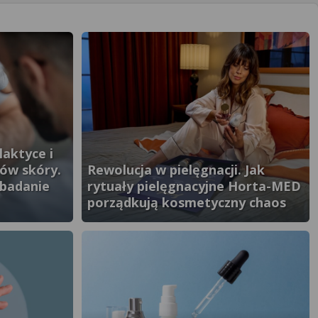
aktyce i
ów skóry.
Rewolucja w pielęgnacji. Jak
 badanie
rytuały pielęgnacyjne Horta-MED
porządkują kosmetyczny chaos
}" />