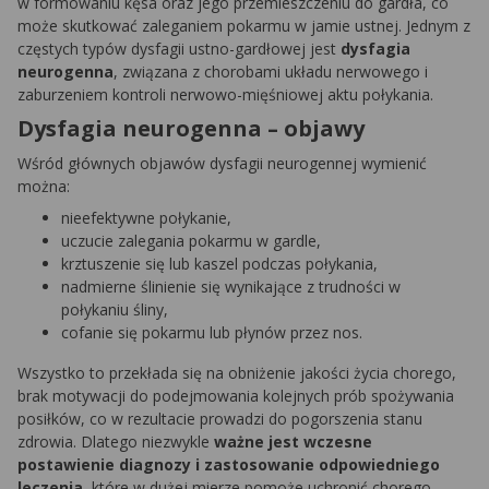
w formowaniu kęsa oraz jego przemieszczeniu do gardła, co
może skutkować zaleganiem pokarmu w jamie ustnej. Jednym z
częstych typów dysfagii ustno-gardłowej jest
dysfagia
neurogenna
, związana z chorobami układu nerwowego i
zaburzeniem kontroli nerwowo-mięśniowej aktu połykania.
Dysfagia neurogenna – objawy
Wśród głównych objawów dysfagii neurogennej wymienić
można:
nieefektywne połykanie,
uczucie zalegania pokarmu w gardle,
krztuszenie się lub kaszel podczas połykania,
nadmierne ślinienie się wynikające z trudności w
połykaniu śliny,
cofanie się pokarmu lub płynów przez nos.
Wszystko to przekłada się na obniżenie jakości życia chorego,
brak motywacji do podejmowania kolejnych prób spożywania
posiłków, co w rezultacie prowadzi do pogorszenia stanu
zdrowia. Dlatego niezwykle
ważne jest wczesne
postawienie diagnozy i zastosowanie odpowiedniego
leczenia
, które w dużej mierze pomoże uchronić chorego