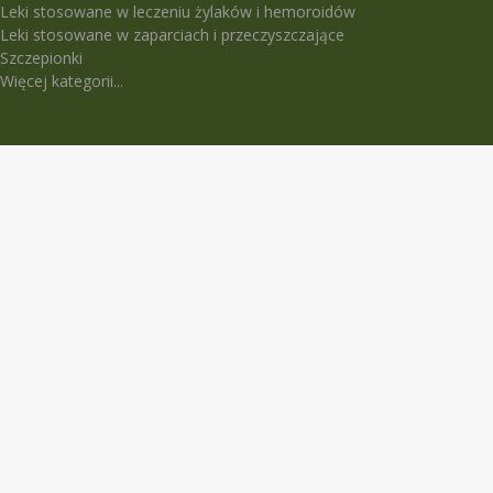
Leki stosowane w leczeniu żylaków i hemoroidów
Leki stosowane w zaparciach i przeczyszczające
Szczepionki
Więcej kategorii...
LEKI TRUDNO DOSTĘPNE
5-Fluorouracil Ebewe
Abasaglar
Abilify Maintena
Absenor
Activelle
Actrapid Penfill
Angeliq
Anoro Ellipta (Anoro)
Apidra
Apidra Solostar
Aspulmo
Atenza