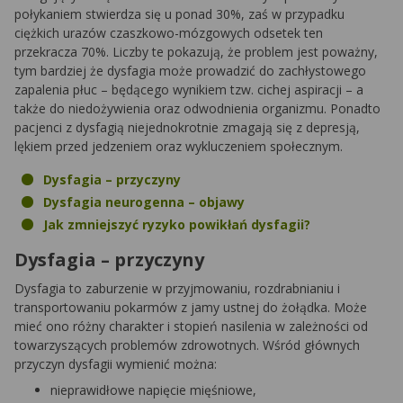
połykaniem stwierdza się u ponad 30%, zaś w przypadku
ciężkich urazów czaszkowo-mózgowych odsetek ten
przekracza 70%. Liczby te pokazują, że problem jest poważny,
tym bardziej że dysfagia może prowadzić do zachłystowego
zapalenia płuc – będącego wynikiem tzw. cichej aspiracji – a
także do niedożywienia oraz odwodnienia organizmu. Ponadto
pacjenci z dysfagią niejednokrotnie zmagają się z depresją,
lękiem przed jedzeniem oraz wykluczeniem społecznym.
Dysfagia – przyczyny
Dysfagia neurogenna – objawy
Jak zmniejszyć ryzyko powikłań dysfagii?
Dysfagia – przyczyny
Dysfagia to zaburzenie w przyjmowaniu, rozdrabnianiu i
transportowaniu pokarmów z jamy ustnej do żołądka. Może
mieć ono różny charakter i stopień nasilenia w zależności od
towarzyszących problemów zdrowotnych. Wśród głównych
przyczyn dysfagii wymienić można:
nieprawidłowe napięcie mięśniowe,