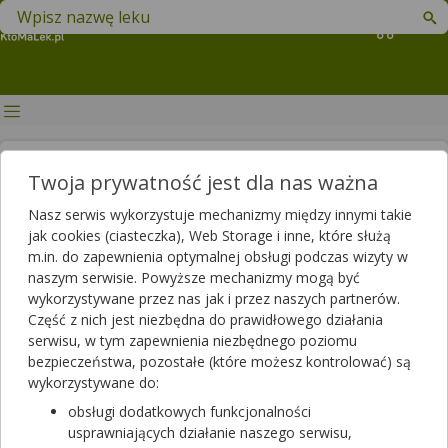
Znajdź lek w swojej okolicy
Koszyk
Dysfagia neurologiczna – jak
Twoja prywatność jest dla nas ważna
zmniejszyć ryzyko powikłań?
Nasz serwis wykorzystuje mechanizmy między innymi takie
jak cookies (ciasteczka), Web Storage i inne, które służą
Artykuł sponsorowany
m.in. do zapewnienia optymalnej obsługi podczas wizyty w
2025-08-20 16:57
2025-08-20 16:57
Publikacja:
Aktualizacja:
naszym serwisie. Powyższe mechanizmy mogą być
wykorzystywane przez nas jak i przez naszych partnerów.
Artykuł rekomendowany przez:
Część z nich jest niezbędna do prawidłowego działania
magister farmacji Bartłomiej Łuczyński
serwisu, w tym zapewnienia niezbędnego poziomu
Dysfagia to zaburzenie połykania towarzyszące wielu
bezpieczeństwa, pozostałe (które możesz kontrolować) są
chorobom neurologicznym, stanowiąc tym samym duże ryzyko
wykorzystywane do:
zadławienia się oraz wystąpienia innych powikłań zdrowotnych.
obsługi dodatkowych funkcjonalności
Jak temu zapobiec i w jaki sposób można pomóc choremu?
usprawniających działanie naszego serwisu,
Odpowiedź znajdziesz w poniższym artykule.