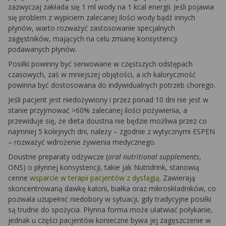
zazwyczaj zakłada się 1 ml wody na 1 kcal energii. Jeśli pojawia
się problem z wypiciem zalecanej ilości wody bądź innych
płynów, warto rozważyć zastosowanie specjalnych
zagęstników, mających na celu zmianę konsystencji
podawanych płynów.
Posiłki powinny być serwowane w częstszych odstępach
czasowych, zaś w mniejszej objętości, a ich kaloryczność
powinna być dostosowana do indywidualnych potrzeb chorego.
Jeśli pacjent jest niedożywiony i przez ponad 10 dni nie jest w
stanie przyjmować >60% zalecanej ilości pożywienia, a
przewiduje się, że dieta doustna nie będzie możliwa przez co
najmniej 5 kolejnych dni, należy – zgodnie z wytycznymi ESPEN
– rozważyć wdrożenie żywienia medycznego.
Doustne preparaty odżywcze (
oral nutritional supplements
,
ONS) o płynnej konsystencji, takie jak Nutridrink, stanowią
cenne
wsparcie w terapii pacjentów z dysfagią
. Zawierają
skoncentrowaną dawkę kalorii, białka oraz mikroskładników, co
pozwala uzupełnić niedobory w sytuacji, gdy tradycyjne posiłki
są trudne do spożycia. Płynna forma może ułatwiać połykanie,
jednak u części pacjentów konieczne bywa jej zagęszczenie w