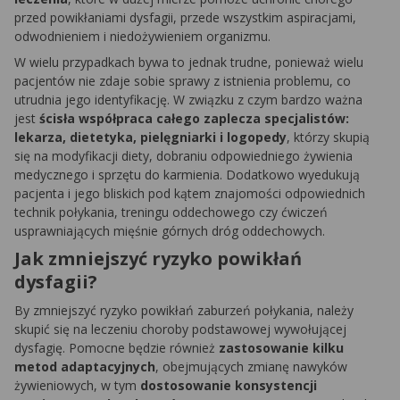
przed powikłaniami dysfagii, przede wszystkim aspiracjami,
odwodnieniem i niedożywieniem organizmu.
W wielu przypadkach bywa to jednak trudne, ponieważ wielu
pacjentów nie zdaje sobie sprawy z istnienia problemu, co
utrudnia jego identyfikację. W związku z czym bardzo ważna
jest
ścisła współpraca całego zaplecza specjalistów:
lekarza, dietetyka, pielęgniarki i logopedy
, którzy skupią
się na modyfikacji diety, dobraniu odpowiedniego żywienia
medycznego i sprzętu do karmienia. Dodatkowo wyedukują
pacjenta i jego bliskich pod kątem znajomości odpowiednich
technik połykania, treningu oddechowego czy ćwiczeń
usprawniających mięśnie górnych dróg oddechowych.
Jak zmniejszyć ryzyko powikłań
dysfagii?
By zmniejszyć ryzyko powikłań zaburzeń połykania, należy
skupić się na leczeniu choroby podstawowej wywołującej
dysfagię. Pomocne będzie również
zastosowanie kilku
metod adaptacyjnych
, obejmujących zmianę nawyków
żywieniowych, w tym
dostosowanie konsystencji