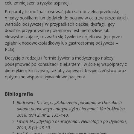
celu zmniejszenia ryzyka aspiracji.
Preparaty te można stosować jako samodzielną przekąskę
między posiłkami lub dodatek do potraw w celu zwiększenia ich
wartości odżywczej. W przypadkach ciężkiej dysfagii, gdy
doustne przyjmowanie pokarmów jest niemożliwe lub
niewystarczające, rozważa się żywienie dojelitowe (np. przez
zgłębnik nosowo-żołądkowy lub gastrostomię odżywczą –
PEG).
Decyzję o rodzaju i formie żywienia medycznego należy
podejmować po konsultacji z lekarzem i w ścisłej współpracy z
dietetykiem klinicznym, tak aby zapewnić bezpieczeństwo oraz
optymalne wsparcie żywieniowe pacjenta.
Bibliografia
Budrewicz S. i wsp.: „Zaburzenia połykania w chorobach
układu nerwowego - diagnostyka i leczenie”, Varia Medica,
2018, tom 2, nr 2, 135–140.
Litwin M.: „Dysfagia neurogenna”, Neurologia po Dyplomie,
2013, 8 (4); 43-50.
Kłęk S. i wsp.: „Leczenie żywieniowe w neurologii —