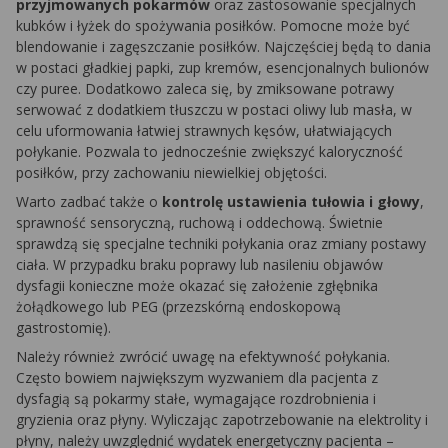
przyjmowanych pokarmów
oraz zastosowanie specjalnych
kubków i łyżek do spożywania posiłków. Pomocne może być
blendowanie i zagęszczanie posiłków. Najczęściej będą to dania
w postaci gładkiej papki, zup kremów, esencjonalnych bulionów
czy puree. Dodatkowo zaleca się, by zmiksowane potrawy
serwować z dodatkiem tłuszczu w postaci oliwy lub masła, w
celu uformowania łatwiej strawnych kęsów, ułatwiających
połykanie. Pozwala to jednocześnie zwiększyć kaloryczność
posiłków, przy zachowaniu niewielkiej objętości.
Warto zadbać także o
kontrolę ustawienia tułowia i głowy
,
sprawność sensoryczną, ruchową i oddechową. Świetnie
sprawdzą się specjalne techniki połykania oraz zmiany postawy
ciała. W przypadku braku poprawy lub nasileniu objawów
dysfagii konieczne może okazać się założenie zgłębnika
żołądkowego lub PEG (przezskórną endoskopową
gastrostomię).
Należy również zwrócić uwagę na efektywność połykania.
Często bowiem największym wyzwaniem dla pacjenta z
dysfagią są pokarmy stałe, wymagające rozdrobnienia i
gryzienia oraz płyny. Wyliczając zapotrzebowanie na elektrolity i
płyny, należy uwzględnić wydatek energetyczny pacjenta –