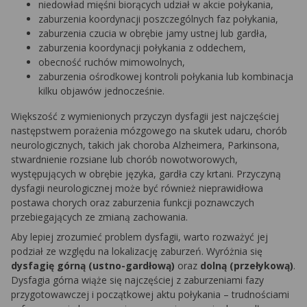
niedowład mięśni biorących udział w akcie połykania,
zaburzenia koordynacji poszczególnych faz połykania,
zaburzenia czucia w obrębie jamy ustnej lub gardła,
zaburzenia koordynacji połykania z oddechem,
obecność ruchów mimowolnych,
zaburzenia ośrodkowej kontroli połykania lub kombinacja
kilku objawów jednocześnie.
Większość z wymienionych przyczyn dysfagii jest najczęściej
następstwem porażenia mózgowego na skutek udaru, chorób
neurologicznych, takich jak choroba Alzheimera, Parkinsona,
stwardnienie rozsiane lub chorób nowotworowych,
występujących w obrębie języka, gardła czy krtani. Przyczyną
dysfagii neurologicznej może być również nieprawidłowa
postawa chorych oraz zaburzenia funkcji poznawczych
przebiegających ze zmianą zachowania.
Aby lepiej zrozumieć problem dysfagii, warto rozważyć jej
podział ze względu na lokalizację zaburzeń. Wyróżnia się
dysfagię górną (ustno-gardłową)
oraz
dolną (przełykową)
.
Dysfagia górna wiąże się najczęściej z zaburzeniami fazy
przygotowawczej i początkowej aktu połykania – trudnościami