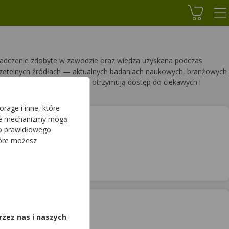
Koszyk
wiadczenie zdobyte w zawodzie oraz wiedza uzyskana podczas
 rzetelnych źródłach — aktualnych badaniach naukowych, branżowych
ami. Dzięki temu użytkownicy otrzymują dostęp do ciekawych i
rage i inne, które
sze mechanizmy mogą
do prawidłowego
tóre możesz
,
rzez nas i naszych