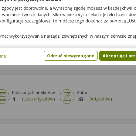
7
(
Lista artykułów
)
76
e zgody jest dobrowolne, a wyrażoną zgodę możesz w każdej chwili 
warzanie Twoich danych tylko w niektórych celach. Jeżeli chcesz dowi
 konfigurację szczegółową, to możesz tego dokonać za pomocą „Us
temat wykorzystywania narzędzi zewnętrznych w naszym serwisie zna
Odrzuć niewymagane
Akceptuję i pr
ane
Polecanych artykułów
Autor
1
(
Lista artykułów
)
43
(
Artykułów
)