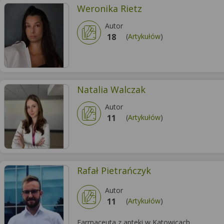
Weronika Rietz
Autor
18
(
Artykułów
)
Natalia Walczak
Autor
11
(
Artykułów
)
Rafał Pietrańczyk
Autor
11
(
Artykułów
)
Farmaceuta z apteki w Katowicach