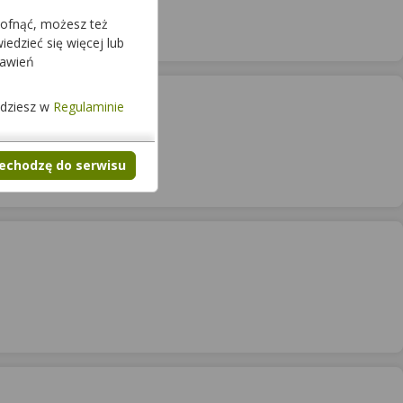
(
Artykułów
)
cofnąć, możesz też
edzieć się więcej lub
tawień
jdziesz w
Regulaminie
zechodzę do serwisu