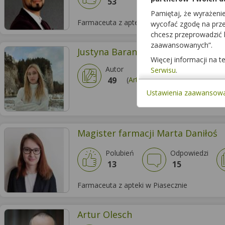
53
21
Pamiętaj, że wyrażeni
Farmaceuta z apteki w Łodzi
wycofać zgodę na przet
chcesz przeprowadzić
zaawansowanych”.
Justyna Baran
Więcej informacji na 
Autor
Serwisu
.
49
(
Artykułów
)
Ustawienia zaawansow
Magister farmacji Marta Daniłoś
Polubień
Odpowiedzi
13
15
Farmaceuta z apteki w Piasecznie
Artur Olesch