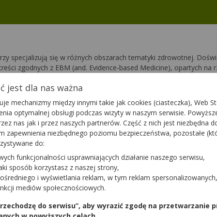
rzy specjalizują się w różnych obszarach tematyki zdrowotnej. Doś
treści zgodnych z EBM (and. Evidence-based Medicine), opartych na
słabnąca chęć do poszerzania wiedzy oraz dzielenia się nią z pacjent
 jest dla nas ważna
je mechanizmy między innymi takie jak cookies (ciasteczka), Web Sto
Woźniak
ienia optymalnej obsługi podczas wizyty w naszym serwisie. Powyż
zez nas jak i przez naszych partnerów. Część z nich jest niezbędna 
Autor
tym zapewnienia niezbędnego poziomu bezpieczeństwa, pozostałe (k
109
(
Artykułów
)
rzystywane do:
wych funkcjonalności usprawniających działanie naszego serwisu,
jaki sposób korzystasz z naszej strony,
ośredniego i wyświetlania reklam, w tym reklam spersonalizowanych
iadowicz
unkcji mediów społecznościowych.
LinkedIn
 przechodzę do serwisu”, aby wyrazić zgodę na przetwarzanie p
Polecanych artykułów
Autor
Zobacz profil
anych w powyższych celach.