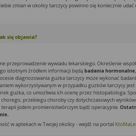
bie zmian w okolicy tarczycy powinno się koniecznie udać 
ak się objawia?
dne przeprowadzenie wywiadu lekarskiego. Określenie współ
go istotnym źródłem informacji będą
badania hormonalne
 procesie diagnozowania guzka tarczycy może wykonać badani
daniem wykorzystywanym w przypadku guzków tarczycy jest m
rek guzka, co umożliwia ich ocenę przez histopatologa. Sp
ku chorego, przebiegu choroby czy dotychczasowych wyników
ą terapii jodem promieniotwórczym bądź operacyjnie.
Ostat
nie.
ność w aptekach w Twojej okolicy - wejdź na portal
KtoMaLek