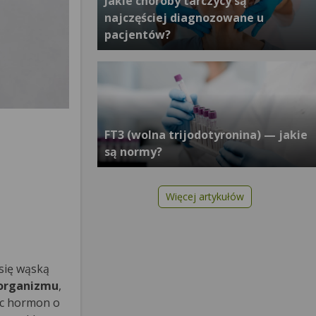
Jakie choroby tarczycy są
najczęściej diagnozowane u
pacjentów?
FT3 (wolna trijodotyronina) — jakie
są normy?
Więcej artykułów
 się wąską
 organizmu
,
jąc hormon o