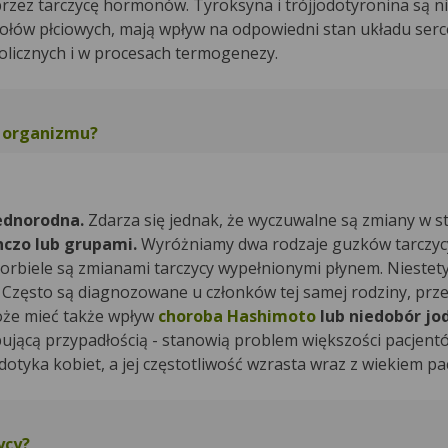
przez tarczycę hormonów. Tyroksyna i trójjodotyronina są n
ołów płciowych, mają wpływ na odpowiedni stan układu ser
olicznych i w procesach termogenezy.
o organizmu?
ednorodna.
Zdarza się jednak, że wyczuwalne są zmiany w s
nczo lub grupami.
Wyróżniamy dwa rodzaje guzków tarczyc
rbiele są zmianami tarczycy wypełnionymi płynem. Niestety,
Często są diagnozowane u członków tej samej rodziny, prze
może mieć także wpływ
choroba Hashimoto
lub niedobór jo
ępującą przypadłością - stanowią problem większości pacjent
 dotyka kobiet, a jej częstotliwość wzrasta wraz z wiekiem p
ycy?