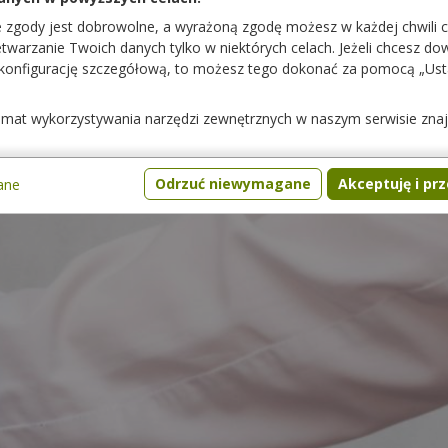
e zgody jest dobrowolne, a wyrażoną zgodę możesz w każdej chwili 
warzanie Twoich danych tylko w niektórych celach. Jeżeli chcesz dowi
 konfigurację szczegółową, to możesz tego dokonać za pomocą „Us
temat wykorzystywania narzędzi zewnętrznych w naszym serwisie zna
Odrzuć niewymagane
Akceptuję i pr
ane