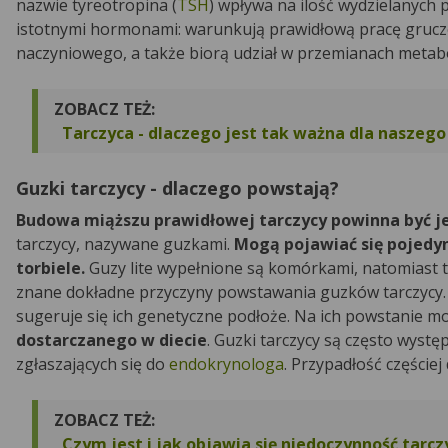
nazwie tyreotropina (
TSH
) wpływa na ilość wydzielanych 
istotnymi hormonami: warunkują prawidłową pracę grucz
naczyniowego, a także biorą udział w przemianach metab
ZOBACZ TEŻ:
Tarczyca - dlaczego jest tak ważna dla naszeg
Guzki tarczycy - dlaczego powstają?
Budowa miąższu prawidłowej tarczycy powinna być j
tarczycy, nazywane guzkami.
Mogą pojawiać się pojedy
torbiele.
Guzy lite wypełnione są komórkami, natomiast to
znane dokładne przyczyny powstawania guzków tarczycy. 
sugeruje się ich genetyczne podłoże. Na ich powstanie 
dostarczanego w diecie
. Guzki tarczycy są często wyst
zgłaszających się do
endokrynologa
. Przypadłość częściej
ZOBACZ TEŻ:
Czym jest i jak objawia się niedoczynność tarcz