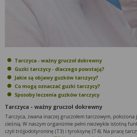
Tarczyca - ważny gruczoł dokrewny
Guzki tarczycy - dlaczego powstają?
Jakie są objawy guzków tarczycy?
Co mogą oznaczać guzki tarczycy?
Sposoby leczenia guzków tarczycy
Tarczyca - ważny gruczoł dokrewny
Tarczyca, zwana inaczej gruczołem tarczowym, położona je
cieśnią. W naszym organizmie pełni niezwykle istotną fun
czyli trójjodotyroninę (T3) i tyroksynę (T4). Na pracę t