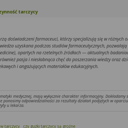
zynność tarczycy
rzą doświadczeni farmaceuci, którzy specjalizują się w różnych 
 wiedza uzyskana podczas studiów farmaceutycznych, pozwalają
edicine), opartych na rzetelnych źródłach — aktualnych badani
ównież pasja i niesłabnąca chęć do poszerzania wiedzy oraz dzie
iekawych i angażujących materiałów edukacyjnych.
tematyki medycznej, mają wyłącznie charakter informacyjny. Dokładamy 
ie ponosimy odpowiedzialności za rezultaty działań podjętych w oparciu
yty u lekarza.
w tarczycy
czy guzki tarczycy są groźne