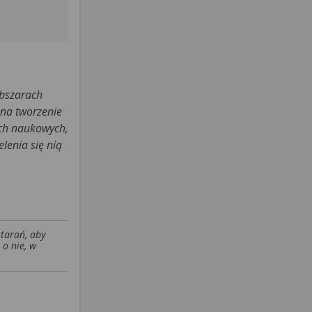
obszarach
 na tworzenie
ach naukowych,
lenia się nią
starań, aby
 o nie, w