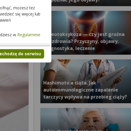
cofnąć, możesz też
edzieć się więcej lub
tawień
Tyreotoksykoza — czy jest groźna
jdziesz w
Regulaminie
dla zdrowia? Przyczyny, objawy,
diagnostyka, leczenie
zechodzę do serwisu
Hashimoto a ciąża. Jak
autoimmunologiczne zapalenie
tarczycy wpływa na przebieg ciąży?