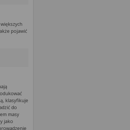
 większych
akże pojawić
mają
produkować
, klasyfikuje
adzić do
kiem masy
y jako
eprowadzenie