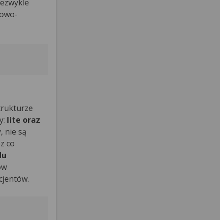
iezwykle
cowo-
trukturze
y:
lite oraz
 nie są
z co
du
ów
acjentów.