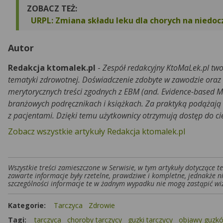
ZOBACZ TEŻ:
URPL: Zmiana składu leku dla chorych na niedoc
Autor
Redakcja ktomalek.pl
-
Zespół redakcyjny KtoMaLek.pl two
tematyki zdrowotnej. Doświadczenie zdobyte w zawodzie oraz
merytorycznych treści zgodnych z EBM (and. Evidence-based M
branżowych podręcznikach i książkach. Za praktyką podążają r
z pacjentami. Dzięki temu użytkownicy otrzymują dostęp do c
Zobacz wszystkie artykuły Redakcja ktomalek.pl
Wszystkie treści zamieszczone w Serwisie, w tym artykuły dotyczące 
zawarte informacje były rzetelne, prawdziwe i kompletne, jednakże n
szczególności informacje te w żadnym wypadku nie mogą zastąpić wiz
Kategorie:
Tarczyca
Zdrowie
Tagi:
tarczyca
choroby tarczycy
guzki tarczycy
objawy guzkó