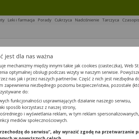
ety
Leki i farmacja
Porady
Cukrzyca
Nadciśnienie
Tarczyca
Czasopi
 jest dla nas ważna
na 
Podziel się
je mechanizmy między innymi takie jak cookies (ciasteczka), Web Sto
ienia optymalnej obsługi podczas wizyty w naszym serwisie. Powyż
zez nas jak i przez naszych partnerów. Część z nich jest niezbędna 
tym zapewnienia niezbędnego poziomu bezpieczeństwa, pozostałe (k
rzystywane do:
wych funkcjonalności usprawniających działanie naszego serwisu,
 pracę całego organizmu. Jedną z najczęstszych przypadłośc
jaki sposób korzystasz z naszej strony,
e leczy? Czy każdy guzek tarczycy powinien wzbudzać niepokój
ośredniego i wyświetlania reklam, w tym reklam spersonalizowanych
unkcji mediów społecznościowych.
 przechodzę do serwisu”, aby wyrazić zgodę na przetwarzanie p
anych w powyższych celach.