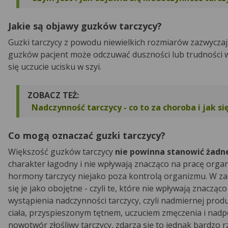
Jakie są objawy guzków tarczycy?
Guzki tarczycy z powodu niewielkich rozmiarów zazwycza
guzków pacjent może odczuwać duszności lub trudności w
się uczucie ucisku w szyi.
ZOBACZ TEŻ:
Nadczynność tarczycy - co to za choroba i jak się
Co mogą oznaczać guzki tarczycy?
Większość guzków tarczycy
nie powinna stanowić żadn
charakter łagodny i nie wpływają znacząco na pracę orga
hormony tarczycy niejako poza kontrolą organizmu. W za
się je jako obojętne - czyli te, które nie wpływają znacząc
wystąpienia nadczynności tarczycy, czyli nadmiernej prod
ciała, przyspieszonym tętnem, uczuciem zmęczenia i nadp
nowotwór złośliwy tarczycy, zdarza się to jednak bardzo 