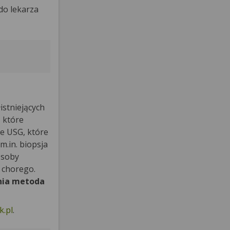
do lekarza
istniejących
, które
e USG, które
.in. biopsja
osoby
 chorego.
nia metoda
.pl
.