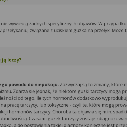
j nie wywołują żadnych specyficznych objawów. W przypadku
 przełykaniu, związane z uciskiem guzka na przełyk. Może t
 ją leczy?
ego powodu do niepokoju.
Zazwyczaj są to zmiany, które 
nizmu. Zdarza się jednak, że niektóre guzki tarczycy mogą 
leżności od tego, ile tych hormonów dodatkowo wyprodukują
o na pracę tarczycy, lub toksyczne - czyli te, które mogą prow
ukcji hormonów tarczycy. Choroba ta objawia się m.in. spad
obudliwością. Czasami guzek tarczycy zostaje zdiagnozowan
rzadko, a do postawienia takiej diagnozy konieczne jest prz