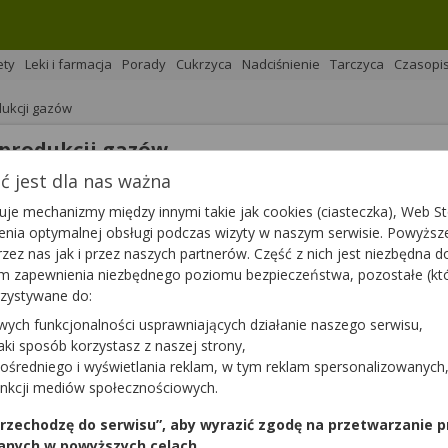
ety
Leki i farmacja
Porady
Cukrzyca
Nadciśnienie
Tarczyca
Czasopi
dukcji gazów
dprodukcji gazów
 jest dla nas ważna
na 
Podziel się
je mechanizmy między innymi takie jak cookies (ciasteczka), Web Sto
ienia optymalnej obsługi podczas wizyty w naszym serwisie. Powyż
zez nas jak i przez naszych partnerów. Część z nich jest niezbędna 
tym zapewnienia niezbędnego poziomu bezpieczeństwa, pozostałe (k
rzystywane do:
Jakimiuk,
magister farmacji Bartłomiej Łuczyński
wych funkcjonalności usprawniających działanie naszego serwisu,
dy na jakimś etapie swojego życia się spotkał i zapewne ni
jaki sposób korzystasz z naszej strony,
jednak zjawiskiem fizjologicznym — przeciętny dorosły wytwa
ośredniego i wyświetlania reklam, w tym reklam spersonalizowanych
aw choroby? Jak pozbyć się śmierdzących gazów z jelit?
unkcji mediów społecznościowych.
 przechodzę do serwisu”, aby wyrazić zgodę na przetwarzanie p
anych w powyższych celach.