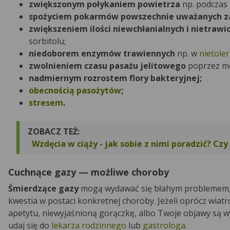
zwiększonym połykaniem powietrza
np. podczas 
spożyciem pokarmów powszechnie uważanych z
zwiększeniem ilości niewchłanialnych i nietra
sorbitolu;
niedoborem enzymów trawiennych
np. w
nietoler
zwolnieniem czasu pasażu jelitowego
poprzez m
nadmiernym rozrostem flory bakteryjnej;
obecnością pasożytów
;
stresem
.
ZOBACZ TEŻ:
Wzdęcia w ciąży - jak sobie z nimi poradzić? Czy
Cuchnące gazy — możliwe choroby
Śmierdzące gazy
mogą wydawać się błahym problemem, 
kwestia w postaci konkretnej choroby. Jeżeli oprócz wiat
apetytu, niewyjaśnioną gorączkę, albo Twoje objawy są w
udaj się do
lekarza rodzinnego
lub
gastrologa
.