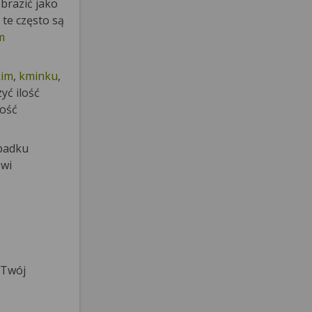
brazić jako
 te często są
m
kim
,
kminku
,
yć ilość
lość
ypadku
owi
 Twój