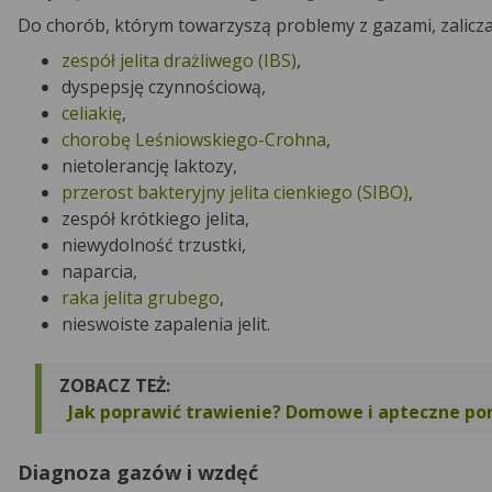
Do chorób, którym towarzyszą problemy z gazami, zalicz
zespół jelita drażliwego (IBS)
,
dyspepsję czynnościową,
celiakię
,
chorobę Leśniowskiego-Crohna
,
nietolerancję laktozy,
przerost bakteryjny jelita cienkiego (SIBO)
,
zespół krótkiego jelita,
niewydolność trzustki,
naparcia,
raka jelita grubego
,
nieswoiste zapalenia jelit.
ZOBACZ TEŻ:
Jak poprawić trawienie? Domowe i apteczne po
Diagnoza gazów i wzdęć