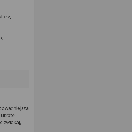
ulozy,
o;
poważniejsza
, utratę
e zwlekaj,