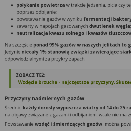
połykanie powietrza
w trakcie jedzenia, picia czy
poprzez odbijanie;
powstawanie gazów w wyniku
fermentacji bakter
zawarty w napojach gazowanych
dwutlenek węgla
;
neutralizacja kwasu solnego i kwasów tłuszczo
Na szczęście
ponad 99% gazów w naszych jelitach to 
Jedynie
niecały 1% stanowią związki zawierające siar
odpowiedzialnymi za przykry zapach.
ZOBACZ TEŻ:
Wzdęcia brzucha - najczęstsze przyczyny. Skute
Przyczyny nadmiernych gazów
Średnio
każdy dorosły wypuszcza wiatry od 14 do 25 r
na objawy związane z gazami i odbijaniem, wcale nie ma zw
Powstawanie
wzdęć i śmierdzących gazów
, można powi