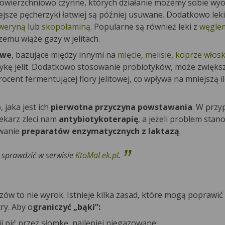
 powierzchniowo czynne, których działanie możemy sobie wyo
ejsze pęcherzyki łatwiej są później usuwane. Dodatkowo leki
weryną
lub
skopolaminą
. Popularne są również leki z
węgle
zemu wiąże gazy w jelitach.
owe
, bazujące między innymi na
mięcie
,
melisie
,
koprze włos
ykę jelit. Dodatkowo stosowanie probiotyków, może zwiększ
rocent fermentującej flory jelitowej, co wpływa na mniejszą i
jaka jest ich
pierwotna przyczyna powstawania
. W prz
lekarz zleci nam
antybiotykoterapię
, a jeżeli problem stan
owanie
preparatów enzymatycznych z laktazą
.
 sprawdzić w serwisie
KtoMaLek.pl
.
zów to nie wyrok. Istnieje kilka zasad, które mogą poprawić
ry. Aby o
graniczyć „bąki”:
ij pić przez słomkę, najlepiej niegazowane;