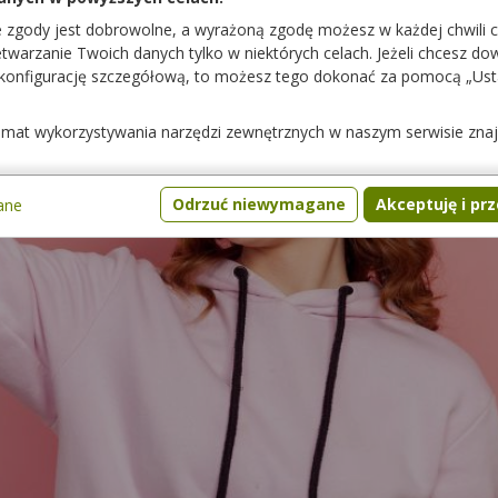
e zgody jest dobrowolne, a wyrażoną zgodę możesz w każdej chwili 
warzanie Twoich danych tylko w niektórych celach. Jeżeli chcesz dowi
 konfigurację szczegółową, to możesz tego dokonać za pomocą „Us
temat wykorzystywania narzędzi zewnętrznych w naszym serwisie zna
Odrzuć niewymagane
Akceptuję i pr
ane