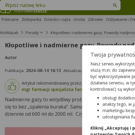
Znajdź lek w swojej okolicy
Polecane
Ziołopedia
Dziecko i ciąża
Uroda
Zdrowie
Odżywianie i Di
KtoMaLek
Porady
Kłopotliwe i nadmierne gazy. Powody nadpro
Kłopotliwe i nadmierne gazy. Powody na
Twoja prywatność
Autor
Nasz serwis wykorzystu
służą m.in. do zapewn
2024-08-14 16:13
2025-02-25 12:21
Publikacja:
Aktualizacja:
być wykorzystywane pr
działania serwisu, w 
Artykuł rekomendowany przez:
kontrolować) są wyko
mgr farmacji specjalista farmacji aptecznej Andrzej 
obsługi dodatko
Nadmierne gazy to wstydliwy problem, z którym prawie każ
analizy tego, w 
się to bez „spalenia buraka”. Sama produkcja gazów jest 
marketingu bezp
dziennie od 600 ml do 2000 ml. Czy nadmierne gazy to obj
udostępniania f
Kliknij „Akceptuję i
partnerów Twoich d