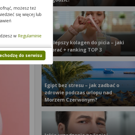
cofnąć, możesz też
edzieć się więcej lub
tawień
jdziesz w
Regulaminie
Najlepszy kolagen do picia – jaki
wybrać + ranking TOP 3
zechodzę do serwisu
Egipt bez stresu – jak zadbać o
zdrowie podczas urlopu nad
Morzem Czerwonym?