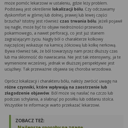
może pomóc lekarzowi w ustaleniu, gdzie leży problem.
Podstawą jest określenie
lokalizacji bólu
. Czy odczuwamy
dyskomfort w górnej lub dolnej, prawej lub lewej części
brzucha? Istotny jest również
czas trwania bólu
. Jeżeli pojawił
się nagle, może być to objaw niedrożności przewodu
pokarmowego, a nawet perforacji, co jest już stanem
zagrażającym życiu. Nagły ból o charakterze kolkowy
najczęściej wskazuje na kamicę żółciową lub kolkę nerkową.
Bywa również tak, że ból towarzyszy nam przez dłuższy czas
lub ma skłonność do nawracania. Nie jest tak intensywny, ja te
wymienione wcześniej, jednak w dłuższej perspektywie jest
uciążliwy. Tak przeważnie objawia się choroba wrzodowa.
Oprócz lokalizacji i charakteru bólu, należy zwrócić uwagę na
różne czynniki, które wpływają na zaostrzenie lub
złagodzenie objawów
. Ból może się nasilać na czczo lub
podczas schylania, a słabnąć po posiłku lub oddaniu stolca.
Wszystkie te informacje warto przekazać lekarzowi.
ZOBACZ TEŻ:
Najlepsze sposoby na zgagę