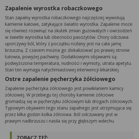
Zapalenie wyrostka robaczkowego
Stan zapalny wyrostka robaczkowego najczęściej wywołują
kamienie kałowe, zatykające światło wyrostka. Zapalenie może
się również rozwinąć na skutek zmian guzowatych i owrzodzeń
w świetle wyrostka lub obecności pasożytów. Chory odczuwa
uporczywy ból, który z początku rozlany jest na cała jamę
brzuszną. Z czasem można go zlokalizować po prawej stronie
tułowia, powyżej pachwiny. Dodatkowymi objawami są:
podwyższona temperatura, nudności i wymioty, utrata apetytu.
Stan ten wymaga natychmiastowej interwencji lekarskiej.
Ostre zapalenie pęcherzyka żółciowego
Zapalenie pęcherzyka żółciowego jest powikłaniem kamicy
żółciowej. W przebiegu tej choroby kamienie żółciowe
gromadzą się w pęcherzyku żółciowym lub drogach żółciowych.
Typowym objawem tego stanu zapalnego jest utrzymująca się
przez kilka godzin kolka żółciowa. Ból odczuwany jest w
prawym nadbrzuszu i nasila się przy głębszym wdechu.
ZOBACZ TEŻ: