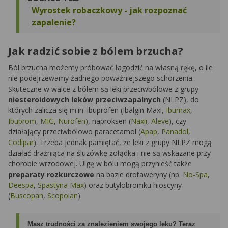
Wyrostek robaczkowy - jak rozpoznać
zapalenie?
Jak radzić sobie z bólem brzucha?
Ból brzucha możemy próbować łagodzić na własną rękę, o ile
nie podejrzewamy żadnego poważniejszego schorzenia.
Skuteczne w walce z bólem są leki przeciwbólowe z grupy
niesteroidowych leków przeciwzapalnych
(NLPZ), do
których zalicza się m.in. ibuprofen (
Ibalgin Maxi
,
Ibumax
,
Ibuprom
,
MIG
,
Nurofen
), naproksen (
Naxii
,
Aleve
), czy
działający przeciwbólowo paracetamol (
Apap
,
Panadol
,
Codipar
). Trzeba jednak pamiętać, że leki z grupy NLPZ mogą
działać drażniąca na śluzówkę żołądka i nie są wskazane przy
chorobie wrzodowej. Ulgę w bólu mogą przynieść także
preparaty rozkurczowe
na bazie drotaweryny (np.
No-Spa
,
Deespa
,
Spastyna Max
) oraz butylobromku hioscyny
(
Buscopan
,
Scopolan
).
Masz trudności za znalezieniem swojego leku? Teraz