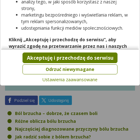
analizy tego, w jaki sposób korzystasz z naszej
strony,
marketingu bezpośredniego i wyświetlania reklam, w
tym reklam spersonalizowanych,
udostępniania funkcji mediów społecznościowych.
Kliknij „Akceptuję i przechodzę do serwisu”, aby
wyrazić zgodę na przetwarzanie przez nas i naszych
partnerów Twoich danych w powyższych celach.
Akceptuję i przechodzę do serwisu
Pamiętaj, że wyrażenie zgody jest dobrowolne, a wyrażoną
zgodę możesz w każdej chwili cofnąć, możesz też wycofać
Odrzuć niewymagane
zgodę na przetwarzanie Twoich danych tylko w niektórych
Ustawienia zaawansowane
celach. Jeżeli chcesz dowiedzieć się więcej lub chcesz
przeprowadzić konfigurację szczegółową, to możesz tego
dokonać za pomocą „Ustawień zaawansowanych”.
na Facebook
na X
Podziel się
Udostępnij
Więcej informacji na temat wykorzystywania narzędzi
zewnętrznych w naszym serwisie znajdziesz w
Regulaminie
Ból brzucha – dobrze, że czasem boli
Serwisu
.
Różne oblicza bólu brzucha
Najczęściej diagnozowane przyczyny bólu brzucha
Jak radzić sobie z bólem brzucha?