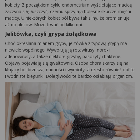
kobiety. Z początkiem cyklu endometrium wyściełające macicę
zaczyna siłę łuszczyć, czemu sprzyjają bolesne skurcze mięśni
macicy. U niektórych kobiet ból bywa tak silny, że promieniuje
aż do pleców. Może trwać od kilku dni.
Jelitówka, czyli grypa żołądkowa
Choć określana mianem grypy, jelitówka z typową grypą ma
niewiele wspólnego. Wywołują ją rotawirusy, noro- i
adenowirusy, a także niektóre grzyby, pasożyty i bakterie.
Objawy pojawiają się gwałtownie. Osoba chora skarży się na
kłujący ból brzusza, nudności i wymioty, a często również obfite
i wodniste biegunki. Dolegliwości te bardzo osłabiają organizm.