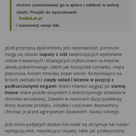
możesz zarezerwować go w aptece i odebrać w wolnej
chwili. Przejdź do wyszukiwarki
KtoMaLek.pl
i zarezerwuj swoje leki.
Jeżeli przyczyną dyskomfortu jest niestrawność, pomocne
mogą się okazać
napary z ziół
zwiększających wydzielanie
soków trawiennych i działających rozkurczowo na mięśnie
układu pokarmowego, takich jak: koszyczek rumianku, mięta
pieprzowa, korzeń mniszka, koper włoski. Rozluźniająco na
brzuch zadziała też
ciepły okład i leżenie w pozycji z
podkurczonymi nogami
. Warto również sięgnąć po
siemię
lniane
znane przede wszystkim z dobroczynnego działania w
chorobie wrzodowej. Zawarte w nasionach śluzy powlekają
błony śluzowe przełyku, żołądka i częściowo dwunastnicy,
chroniąc je przed agresywnym działaniem kwasu solnego.
Jeśli mimo podjętych działań ból nadal się utrzymuje lub nasila i
występują inne, niepokojące objawy, takie jak: podwyższona