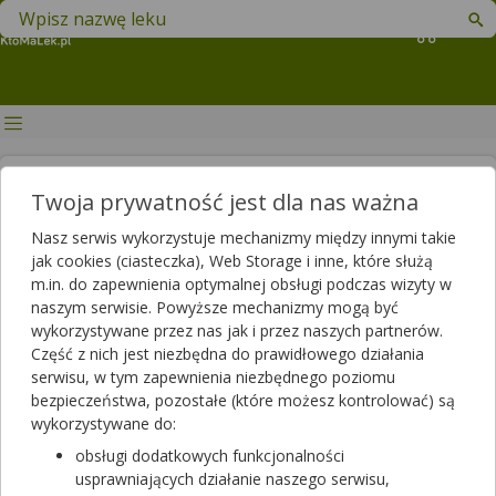
Znajdź lek w swojej okolicy
Koszyk
Co może oznaczać ból brzucha?
Twoja prywatność jest dla nas ważna
Autor
Nasz serwis wykorzystuje mechanizmy między innymi takie
jak cookies (ciasteczka), Web Storage i inne, które służą
2019-04-24 15:03
2025-06-03 14:20
Publikacja:
Aktualizacja:
m.in. do zapewnienia optymalnej obsługi podczas wizyty w
naszym serwisie. Powyższe mechanizmy mogą być
Artykuł rekomendowany przez:
wykorzystywane przez nas jak i przez naszych partnerów.
magister farmacji Bartłomiej Łuczyński
Część z nich jest niezbędna do prawidłowego działania
Każdy z nas przynajmniej raz w życiu miał ból brzucha. To
serwisu, w tym zapewnienia niezbędnego poziomu
powszechnie występująca dolegliwość, która przeważnie jest
bezpieczeństwa, pozostałe (które możesz kontrolować) są
efektem niestrawności, odczuwanego stresu, czy menstruacji.
wykorzystywane do:
Zdarza się jednak, że utrzymujący się ból brzucha jest objawem
obsługi dodatkowych funkcjonalności
poważniejszej choroby.
usprawniających działanie naszego serwisu,