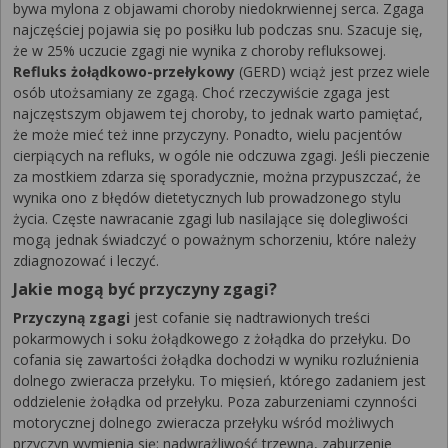
bywa mylona z objawami choroby niedokrwiennej serca. Zgaga
najczęściej pojawia się po posiłku lub podczas snu. Szacuje się,
że w 25% uczucie zgagi nie wynika z choroby refluksowej.
Refluks żołądkowo-przełykowy
(GERD) wciąż jest przez wiele
osób utożsamiany ze zgagą. Choć rzeczywiście zgaga jest
najczęstszym objawem tej choroby, to jednak warto pamiętać,
że może mieć też inne przyczyny. Ponadto, wielu pacjentów
cierpiących na refluks, w ogóle nie odczuwa zgagi. Jeśli pieczenie
za mostkiem zdarza się sporadycznie, można przypuszczać, że
wynika ono z błędów dietetycznych lub prowadzonego stylu
życia. Częste nawracanie zgagi lub nasilające się dolegliwości
mogą jednak świadczyć o poważnym schorzeniu, które należy
zdiagnozować i leczyć.
Jakie mogą być przyczyny zgagi?
Przyczyną zgagi
jest cofanie się nadtrawionych treści
pokarmowych i soku żołądkowego z żołądka do przełyku. Do
cofania się zawartości żołądka dochodzi w wyniku rozluźnienia
dolnego zwieracza przełyku. To mięsień, którego zadaniem jest
oddzielenie żołądka od przełyku. Poza zaburzeniami czynności
motorycznej dolnego zwieracza przełyku wśród możliwych
przyczyn wymienia się: nadwrażliwość trzewną, zaburzenie