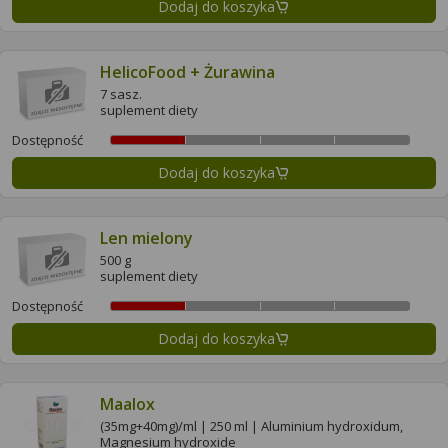
Dodaj do koszyka
HelicoFood + Żurawina
7 sasz.
suplement diety
Dostępność
Dodaj do koszyka
Len mielony
500 g
suplement diety
Dostępność
Dodaj do koszyka
Maalox
(35mg+40mg)/ml | 250 ml | Aluminium hydroxidum,
Magnesium hydroxide