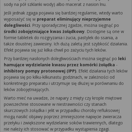
sody na pół szklanki wody) albo macerat z nasion lnu.
Jeśli jednak zgaga pojawia się bardziej regularnie, wtedy warto
wyposażyć się w
preparat eliminujący nieprzyjemne
dolegliwości
. Przy sporadycznej zgadze, można sięgnąć po
środki zobojętniające kwas żołądkowy
. Dostępne są one w
formie tabletek do rozgryzania i żucia, pastylek do ssania, a
także doustnej zawiesiny. Ich dużą zaletą jest szybkość działania.
Efekt pojawia się już kilka chwil po zażyciu tych leków.
Przy bardziej nasilonych dolegliwościach można sięgnąć po
leki
hamujące wydzielanie kwasu przez komórki żołądka
-
inhibitory pompy protonowej (IPP)
. Efekt działania tych leków
pojawia się po kilku-kilkunastu godzinach, w zależności od
konkretnego preparatu i utrzymuje się dłużej w porównaniu do
leków zobojętniających.
Warto mieć na uwadze, że napary z mięty czy krople miętowe
powszechnie stosowane w niestrawności czy stanach
skurczowych żołądka i jelit w przypadku choroby refluksowej
mogą nasilić objawy poprzez zmniejszone napięcie zwieracza
przełyku i zwiększone wydzielanie soków trawiennych, dlatego
nie należy ich stosować w przypadku wystąpienia zgagi.