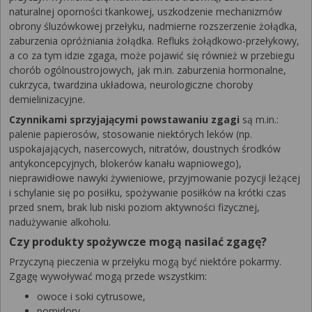
naturalnej oporności tkankowej, uszkodzenie mechanizmów
obrony śluzówkowej przełyku, nadmierne rozszerzenie żołądka,
zaburzenia opróżniania żołądka. Refluks żołądkowo-przełykowy,
a co za tym idzie zgaga, może pojawić się również w przebiegu
chorób ogólnoustrojowych, jak m.in. zaburzenia hormonalne,
cukrzyca, twardzina układowa, neurologiczne choroby
demielinizacyjne.
Czynnikami sprzyjającymi powstawaniu zgagi
są m.in.:
palenie papierosów, stosowanie niektórych leków (np.
uspokajających, nasercowych, nitratów, doustnych środków
antykoncepcyjnych, blokerów kanału wapniowego),
nieprawidłowe nawyki żywieniowe, przyjmowanie pozycji leżącej
i schylanie się po posiłku, spożywanie posiłków na krótki czas
przed snem, brak lub niski poziom aktywności fizycznej,
nadużywanie alkoholu.
Czy produkty spożywcze mogą nasilać zgagę?
Przyczyną pieczenia w przełyku mogą być niektóre pokarmy.
Zgagę wywoływać mogą przede wszystkim:
owoce i soki cytrusowe,
pomidory,