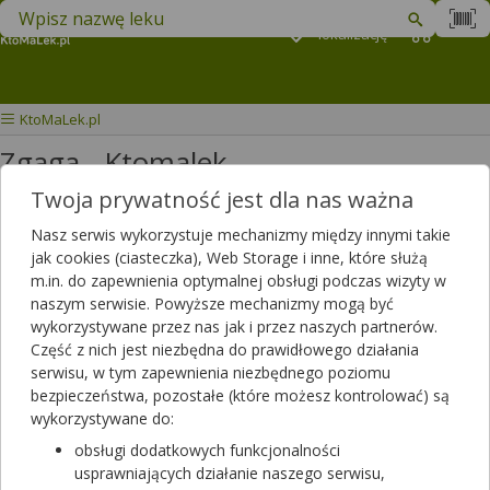
Znajdź lek w swojej okolicy
Podaj
lokalizację
Koszyk
M
KtoMaLek.pl
Zgaga - Ktomalek
Twoja prywatność jest dla nas ważna
Wybierz grupę produktów
Nasz serwis wykorzystuje mechanizmy między innymi takie
jak cookies (ciasteczka), Web Storage i inne, które służą
Zgaga
, czyli uczucie nieprzyjemnego pieczenia, które pojawia się,
m.in. do zapewnienia optymalnej obsługi podczas wizyty w
gdy żołądek produkuje zbyt dużo kwasów trawiennych, dotyka coraz
naszym serwisie. Powyższe mechanizmy mogą być
większą ilość osób. Wpływ na występowanie nadkwaśności i zgagi, a
wykorzystywane przez nas jak i przez naszych partnerów.
także choroby wrzodowej mają między innymi stres, zła dieta czy
Część z nich jest niezbędna do prawidłowego działania
nieregularnie spożywane posiłki. Jeżeli problemy żołądkowe
serwisu, w tym zapewnienia niezbędnego poziomu
występują sporadycznie, pracę układu trawiennego można
bezpieczeństwa, pozostałe (które możesz kontrolować) są
preparatami dostępnymi bez recepty. Produkty stosowane w
wykorzystywane do:
nadkwasocie, zgadze i chorobie wrzodowej służą łagodzeniu
obsługi dodatkowych funkcjonalności
dolegliwości związanych z nadkwaśnością żołądka, w przebiegu
usprawniających działanie naszego serwisu,
choroby wrzodowej, kolki jelitowej i innych zaburzeń - także