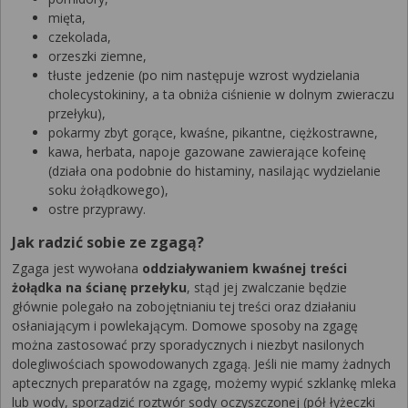
mięta,
czekolada,
orzeszki ziemne,
tłuste jedzenie (po nim następuje wzrost wydzielania
cholecystokininy, a ta obniża ciśnienie w dolnym zwieraczu
przełyku),
pokarmy zbyt gorące, kwaśne, pikantne, ciężkostrawne,
kawa, herbata, napoje gazowane zawierające kofeinę
(działa ona podobnie do histaminy, nasilając wydzielanie
soku żołądkowego),
ostre przyprawy.
Jak radzić sobie ze zgagą?
Zgaga jest wywołana
oddziaływaniem kwaśnej treści
żołądka na ścianę przełyku
, stąd jej zwalczanie będzie
głównie polegało na zobojętnianiu tej treści oraz działaniu
osłaniającym i powlekającym. Domowe sposoby na zgagę
można zastosować przy sporadycznych i niezbyt nasilonych
dolegliwościach spowodowanych zgagą. Jeśli nie mamy żadnych
aptecznych preparatów na zgagę, możemy wypić szklankę mleka
lub wody, sporządzić roztwór sody oczyszczonej (pół łyżeczki