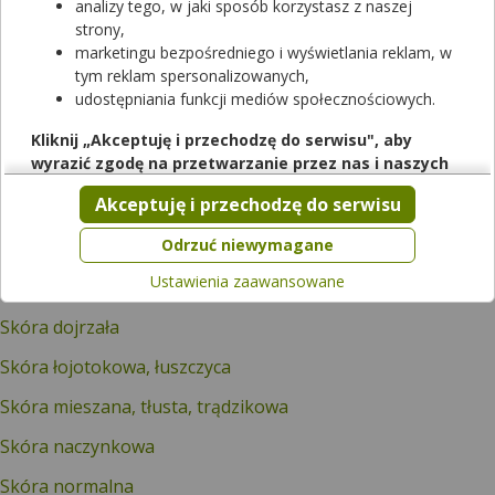
analizy tego, w jaki sposób korzystasz z naszej
strony,
Grzybica
marketingu bezpośredniego i wyświetlania reklam, w
tym reklam spersonalizowanych,
Łupież
udostępniania funkcji mediów społecznościowych.
Medycyna estetyczna
Kliknij „Akceptuję i przechodzę do serwisu", aby
wyrazić zgodę na przetwarzanie przez nas i naszych
Nieprzypisane
partnerów Twoich danych w powyższych celach.
Akceptuję i przechodzę do serwisu
Potliwość
Pamiętaj, że wyrażenie zgody jest dobrowolne, a wyrażoną
zgodę możesz w każdej chwili cofnąć, możesz też wycofać
Odrzuć niewymagane
Pozostałe - kosmetyki
zgodę na przetwarzanie Twoich danych tylko w niektórych
Ustawienia zaawansowane
Skóra atopowa
celach. Jeżeli chcesz dowiedzieć się więcej lub chcesz
przeprowadzić konfigurację szczegółową, to możesz tego
Skóra dojrzała
dokonać za pomocą „Ustawień zaawansowanych".
Skóra łojotokowa, łuszczyca
Więcej informacji na temat wykorzystywania narzędzi
zewnętrznych w naszym serwisie znajdziesz w
Regulaminie
Skóra mieszana, tłusta, trądzikowa
Serwisu
.
Skóra naczynkowa
Skóra normalna