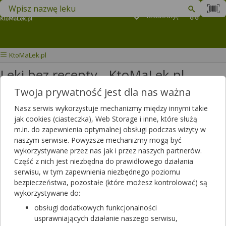
Znajdź lek w swojej okolicy
Podaj
lokalizację
Koszyk
M
KtoMaLek.pl
Leki bez recepty - KtoMaLek.pl
Twoja prywatność jest dla nas ważna
Wybierz grupę produktów
Nasz serwis wykorzystuje mechanizmy między innymi takie
jak cookies (ciasteczka), Web Storage i inne, które służą
m.in. do zapewnienia optymalnej obsługi podczas wizyty w
Akcesoria/sprzęt medyczny
naszym serwisie. Powyższe mechanizmy mogą być
wykorzystywane przez nas jak i przez naszych partnerów.
Ginekologia i menopauza
Część z nich jest niezbędna do prawidłowego działania
Jama ustna - pielęgnacja
serwisu, w tym zapewnienia niezbędnego poziomu
bezpieczeństwa, pozostałe (które możesz kontrolować) są
Jama ustna - preparaty o działaniu
wykorzystywane do:
terapeutycznym
obsługi dodatkowych funkcjonalności
usprawniających działanie naszego serwisu,
Kosmetyki i preparaty na problemy skórne