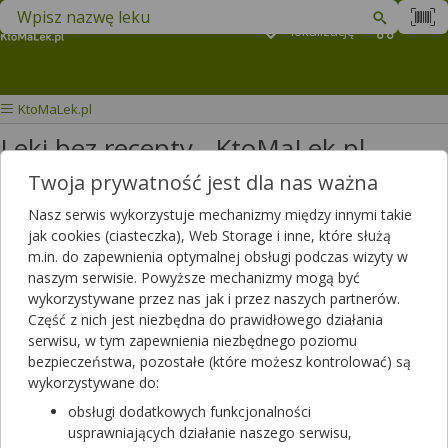
Znajdź lek w swojej okolicy
Podaj
lokalizację
Koszyk
M
KtoMaLek.pl
Leki bez recepty - KtoMaLek.pl
Twoja prywatność jest dla nas ważna
Wybierz grupę produktów
Nasz serwis wykorzystuje mechanizmy między innymi takie
jak cookies (ciasteczka), Web Storage i inne, które służą
m.in. do zapewnienia optymalnej obsługi podczas wizyty w
Akcesoria/sprzęt medyczny
naszym serwisie. Powyższe mechanizmy mogą być
wykorzystywane przez nas jak i przez naszych partnerów.
Ginekologia i menopauza
Część z nich jest niezbędna do prawidłowego działania
Jama ustna - pielęgnacja
serwisu, w tym zapewnienia niezbędnego poziomu
bezpieczeństwa, pozostałe (które możesz kontrolować) są
Jama ustna - preparaty o działaniu
wykorzystywane do:
terapeutycznym
obsługi dodatkowych funkcjonalności
usprawniających działanie naszego serwisu,
Kosmetyki i preparaty na problemy skórne