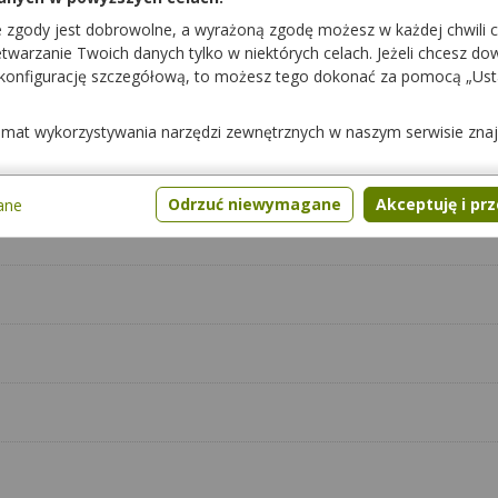
e zgody jest dobrowolne, a wyrażoną zgodę możesz w każdej chwili 
warzanie Twoich danych tylko w niektórych celach. Jeżeli chcesz dowi
 konfigurację szczegółową, to możesz tego dokonać za pomocą „Us
temat wykorzystywania narzędzi zewnętrznych w naszym serwisie zna
Odrzuć niewymagane
Akceptuję i pr
ane