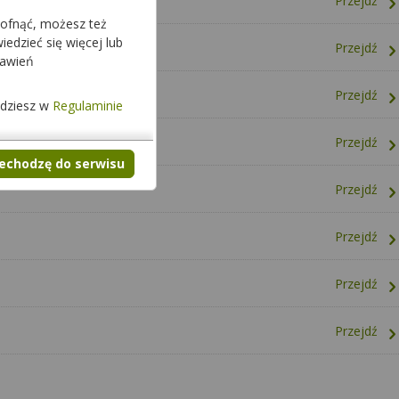
Przejdź
cofnąć, możesz też
edzieć się więcej lub
Przejdź
tawień
Przejdź
jdziesz w
Regulaminie
Przejdź
zechodzę do serwisu
Przejdź
Przejdź
Przejdź
Przejdź