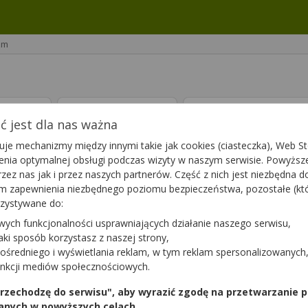
zm
ptę
Leki 65+
Suplementy die
 jest dla nas ważna
je mechanizmy między innymi takie jak cookies (ciasteczka), Web Sto
ienia optymalnej obsługi podczas wizyty w naszym serwisie. Powyż
zez nas jak i przez naszych partnerów. Część z nich jest niezbędna 
tym zapewnienia niezbędnego poziomu bezpieczeństwa, pozostałe (k
rzystywane do:
wych funkcjonalności usprawniających działanie naszego serwisu,
jaki sposób korzystasz z naszej strony,
ośredniego i wyświetlania reklam, w tym reklam spersonalizowanych
unkcji mediów społecznościowych.
 przechodzę do serwisu", aby wyrazić zgodę na przetwarzanie p
anych w powyższych celach.