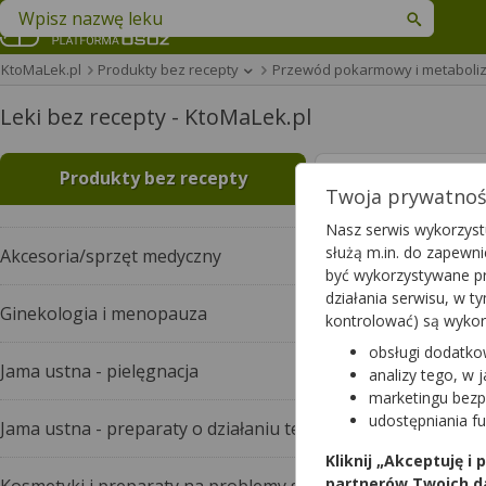
Znajdź lek w swojej okolicy
KtoMaLek.pl
Produkty bez recepty
Przewód pokarmowy i metaboli
Leki bez recepty - KtoMaLek.pl
Produkty bez recepty
Leki na rece
Twoja prywatność
Nasz serwis wykorzystu
służą m.in. do zapewn
Akcesoria/sprzęt medyczny
być wykorzystywane pr
działania serwisu, w 
Ginekologia i menopauza
kontrolować) są wyko
obsługi dodatko
Jama ustna - pielęgnacja
analizy tego, w 
marketingu bezp
udostępniania f
Jama ustna - preparaty o działaniu terapeutycznym
Kliknij „Akceptuję i
partnerów Twoich d