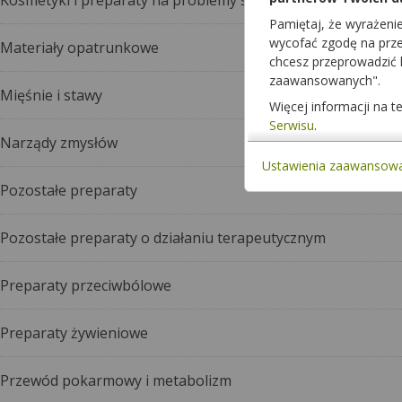
Kosmetyki i preparaty na problemy skórne
Pamiętaj, że wyrażeni
wycofać zgodę na przet
Materiały opatrunkowe
chcesz przeprowadzić
zaawansowanych".
Mięśnie i stawy
Więcej informacji na 
Serwisu
.
Narządy zmysłów
Ustawienia zaawansow
Pozostałe preparaty
Pozostałe preparaty o działaniu terapeutycznym
Preparaty przeciwbólowe
Preparaty żywieniowe
Przewód pokarmowy i metabolizm