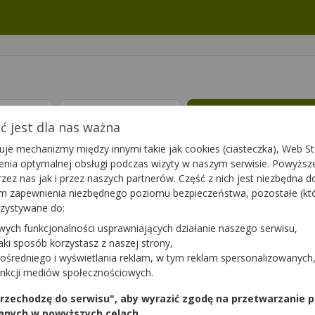
ptę
Leki 65+
Suplementy die
 jest dla nas ważna
je mechanizmy między innymi takie jak cookies (ciasteczka), Web Sto
u niedoboru witamin K i D. Witamina D (cholekalcyferol) pomaga w p
ienia optymalnej obsługi podczas wizyty w naszym serwisie. Powyż
omaga w utrzymaniu zdrowych kości i zębów oraz prawidłowe funk
zez nas jak i przez naszych partnerów. Część z nich jest niezbędna 
podziału komórek. Szacuje się, że 90% Polaków cierpi na
niedobory 
tym zapewnienia niezbędnego poziomu bezpieczeństwa, pozostałe (k
krwi. W tej kategorii można znaleźć preparaty dla dorosłych najczęści
rzystywane do:
pli lub kapsułek twist-off (np. Bioaron K+D, Vitbaby D+K) . Preparaty
wych funkcjonalności usprawniających działanie naszego serwisu,
jaki sposób korzystasz z naszej strony,
nia
(337)
ośredniego i wyświetlania reklam, w tym reklam spersonalizowanych
unkcji mediów społecznościowych.
 przechodzę do serwisu", aby wyrazić zgodę na przetwarzanie p
n D3 + K2
ADEK E-Vit
anych w powyższych celach.