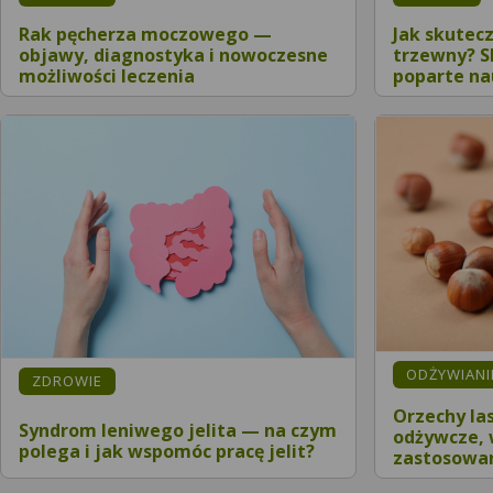
Rak pęcherza moczowego —
Jak skutec
objawy, diagnostyka i nowoczesne
trzewny? 
możliwości leczenia
poparte n
ODŻYWIANIE
ZDROWIE
Orzechy la
Syndrom leniwego jelita — na czym
odżywcze, 
polega i jak wspomóc pracę jelit?
zastosowan