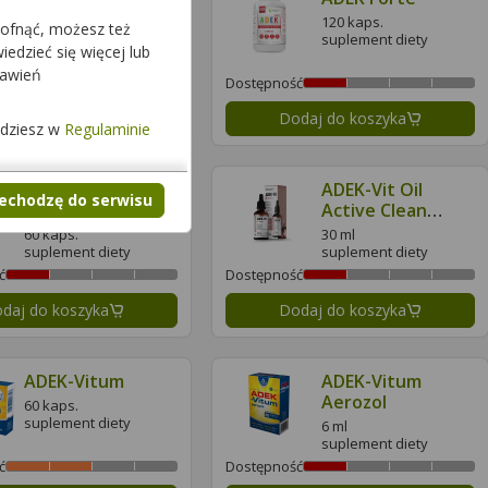
60 kaps.
120 kaps.
cofnąć, możesz też
suplement diety
suplement diety
edzieć się więcej lub
tawień
ć
Dostępność
daj do koszyka
Dodaj do koszyka
jdziesz w
Regulaminie
ADEK Vita
ADEK-Vit Oil
zechodzę do serwisu
ActivLab Pharma
Active Clean
Label Pharmovit
60 kaps.
30 ml
suplement diety
suplement diety
ć
Dostępność
daj do koszyka
Dodaj do koszyka
ADEK-Vitum
ADEK-Vitum
Aerozol
60 kaps.
suplement diety
6 ml
suplement diety
ć
Dostępność