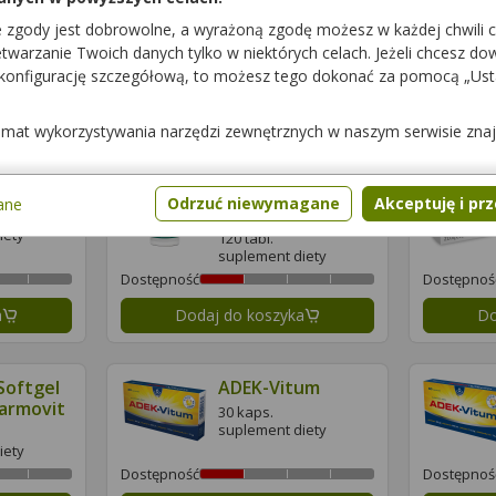
 Pharma
30 ml
e zgody jest dobrowolne, a wyrażoną zgodę możesz w każdej chwili 
suplement diety
warzanie Twoich danych tylko w niektórych celach. Jeżeli chcesz dowi
iety
 konfigurację szczegółową, to możesz tego dokonać za pomocą „Us
Dostępność
Dostępnoś
a
Dodaj do koszyka
Do
temat wykorzystywania narzędzi zewnętrznych w naszym serwisie zna
or
ADEK Kompleks
Odrzuć niewymagane
Akceptuję i pr
ane
Witamin
iety
120 tabl.
suplement diety
Dostępność
Dostępnoś
a
Dodaj do koszyka
Do
Softgel
ADEK-Vitum
armovit
30 kaps.
suplement diety
iety
Dostępność
Dostępnoś