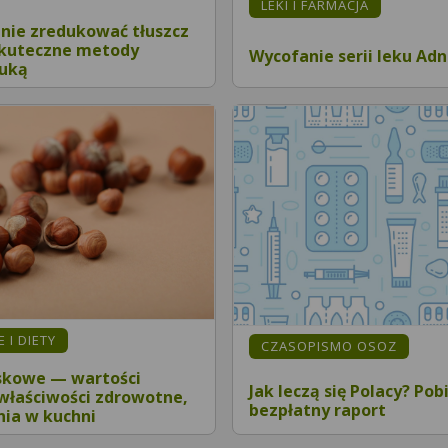
LEKI I FARMACJA
znie zredukować tłuszcz
Skuteczne metody
Wycofanie serii leku Ad
auką
 I DIETY
CZASOPISMO OSOZ
skowe — wartości
Jak leczą się Polacy? Pob
właściwości zdrowotne,
bezpłatny raport
ia w kuchni