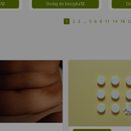
a
Dodaj do koszyka
Do
1
2
3
…
5
6
8
11
14
18
2