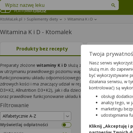
Znajdź lek w swojej okolicy
KtoMaLek.pl
Suplementy diety
Witamina K i D
Witamina K i D - Ktomalek
Produkty bez recepty
Leki na rece
Twoja prywatność
Nasz serwis wykorzystu
Preparaty złożone
witaminy K i D
służą zapobieganiu i uzupełniani
służą m.in. do zapewn
w utrzymaniu prawidłowego poziomu wapnia we krwi. Witamina D p
być wykorzystywane pr
funkcjonowaniu układu odpornościowego i bierze udział w procesie 
działania serwisu, w 
zdrowych kości i ma znaczący udział w regulacji procesu krzepnięcia 
kontrolować) są wyko
D3+K2, Allnutrition D3+K2), jak i dla dzieci i niemowląt w formie kro
oraz prawidłowe funkcjonowanie układu krzepnięcia krwi.
obsługi dodatko
analizy tego, w 
Filtrowanie
Wyniki wyszukiwa
marketingu bezp
udostępniania f
Wyczyść filtry
Wyświetlaj odpłatności
Kliknij „Akceptuję i
ActiCalci
partnerów Twoich d