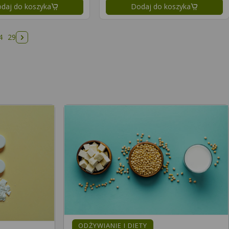
daj do koszyka
Dodaj do koszyka
4
29
Następna strona
ODŻYWIANIE I DIETY