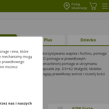
Podaj
lokalizację
Koszyk
Me
ty
Ciąża Plus
Dziecko
rage i inne, które
rawidłowym wchłanianiu i wykorzystywaniu wapnia i fosforu, pomaga
sze mechanizmy mogą
cjonowanie mięśni. Witamina D pomaga w prawidłowym
do prawidłowego
witaminy D
. Witamina K (menachinon) pomaga w utrzymaniu
tóre możesz
ej w formie tabletek bądź kapsułek (np. D3+K2 Vitalgold, Molekin
 dla dzieci i niemowląt wspomagają prawidłowy wzrost i rozwój kości
,
rzez nas i naszych
ADEK Forte
ADEK Forte