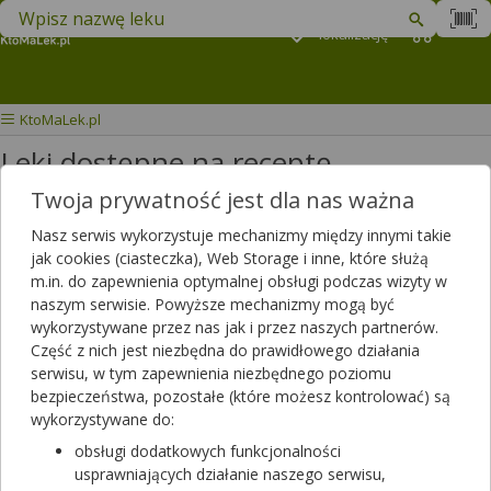
Znajdź lek w swojej okolicy
Podaj
lokalizację
Koszyk
M
KtoMaLek.pl
Leki dostępne na receptę -
KtoMaLek.pl
Twoja prywatność jest dla nas ważna
Nasz serwis wykorzystuje mechanizmy między innymi takie
Wybierz grupę produktów
jak cookies (ciasteczka), Web Storage i inne, które służą
m.in. do zapewnienia optymalnej obsługi podczas wizyty w
naszym serwisie. Powyższe mechanizmy mogą być
Krew i układ krwiotwórczy
wykorzystywane przez nas jak i przez naszych partnerów.
Część z nich jest niezbędna do prawidłowego działania
Leki hormonalne
serwisu, w tym zapewnienia niezbędnego poziomu
bezpieczeństwa, pozostałe (które możesz kontrolować) są
Leki immunomodulujące
wykorzystywane do:
obsługi dodatkowych funkcjonalności
Leki przeciwinfekcyjne stosowane ogólnie
usprawniających działanie naszego serwisu,