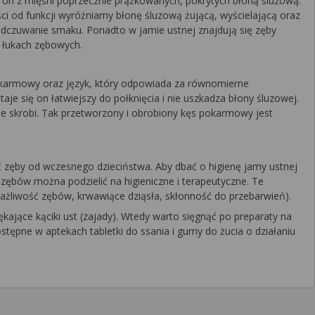
t on z mięśni poprzecznie prążkowanych, pokrytych błoną śluzową.
ci od funkcji wyróżniamy błonę śluzową żującą, wyścielającą oraz
 odczuwanie smaku. Ponadto w jamie ustnej znajdują się zęby
h łukach zębowych.
pokarmowy oraz język, który odpowiada za równomierne
e się on łatwiejszy do połknięcia i nie uszkadza błony śluzowej.
e skrobi. Tak przetworzony i obrobiony kęs pokarmowy jest
ć zęby od wczesnego dzieciństwa. Aby dbać o higienę jamy ustnej
 zębów można podzielić na higieniczne i terapeutyczne. Te
rażliwość zębów, krwawiące dziąsła, skłonność do przebarwień).
ękające kąciki ust (zajady). Wtedy warto sięgnąć po preparaty na
ostępne w aptekach tabletki do ssania i gumy do żucia o działaniu