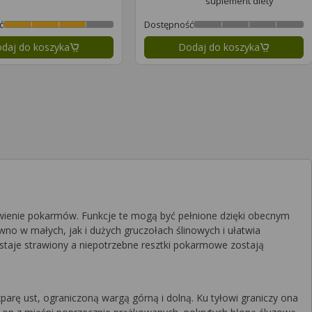
suplement diety
ć
Dostępność
daj do koszyka
Dodaj do koszyka
pna strona
wienie pokarmów. Funkcje te mogą być pełnione dzięki obecnym
no w małych, jak i dużych gruczołach ślinowych i ułatwia
taje strawiony a niepotrzebne resztki pokarmowe zostają
rę ust, ograniczoną wargą górną i dolną. Ku tyłowi graniczy ona