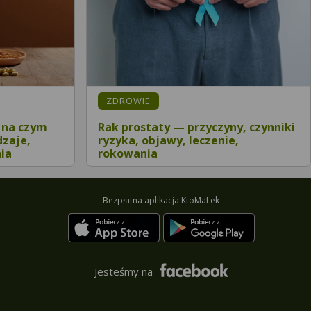
ZDROWIE
 na czym
Rak prostaty — przyczyny, czynniki
dzaje,
ryzyka, objawy, leczenie,
ia
rokowania
Bezpłatna aplikacja KtoMaLek
Jesteśmy na