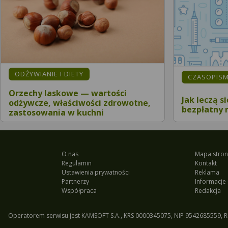
ODŻYWIANIE I DIETY
CZASOPIS
Orzechy laskowe — wartości
Jak leczą s
odżywcze, właściwości zdrowotne,
bezpłatny 
zastosowania w kuchni
O nas
Mapa stron
Regulamin
Kontakt
Ustawienia prywatności
Reklama
Partnerzy
Informacje 
Współpraca
Redakcja
Operatorem serwisu jest KAMSOFT S.A., KRS 0000345075, NIP 9542685559, R