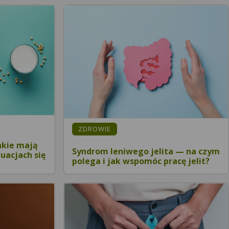
ZDROWIE
akie mają
Syndrom leniwego jelita — na czym
tuacjach się
polega i jak wspomóc pracę jelit?