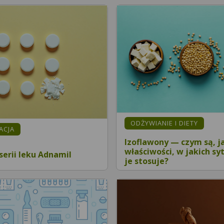
ODŻYWIANIE I DIETY
MACJA
Izoflawony — czym są, j
właściwości, w jakich sy
serii leku Adnamil
je stosuje?