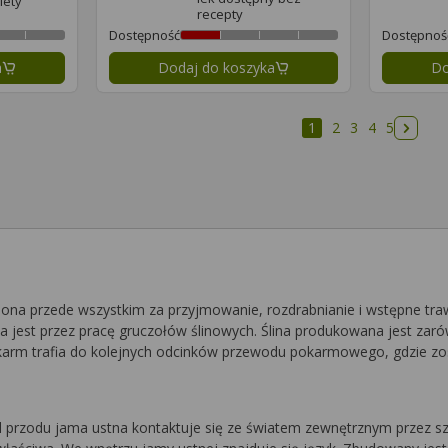
iety
recepty
Dostępność
Dostępnoś
a
Dodaj do koszyka
Do
1
2
3
4
5
Nastę
na przede wszystkim za przyjmowanie, rozdrabnianie i wstępne tra
est przez pracę gruczołów ślinowych. Ślina produkowana jest zarów
karm trafia do kolejnych odcinków przewodu pokarmowego, gdzie zos
zodu jama ustna kontaktuje się ze światem zewnętrznym przez szpa