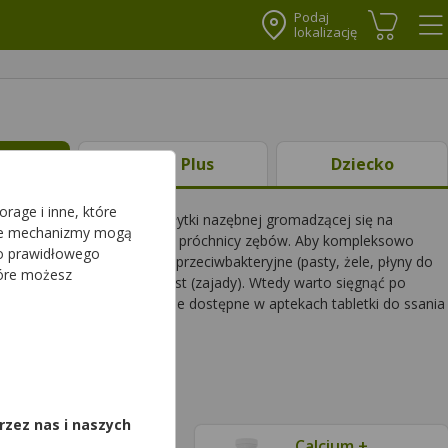
Podaj
lokalizację
Koszyk
Me
ty
Ciąża Plus
Dziecko
rage i inne, które
jąca na celu pozbycie się płytki nazębnej gromadzącej się na
sze mechanizmy mogą
ykry zapach z ust, zapobiega próchnicy zębów. Aby kompleksowo
do prawidłowego
, preparaty czyszczące i przeciwbakteryjne (pasty, żele, płyny do
tóre możesz
e dziąseł, pękające kąciki ust (zajady). Wtedy warto sięgnąć po
 uzupełnić o specjalistyczne dostępne w aptekach tabletki do ssania
,
rzez nas i naszych
Azulan
Calcium +