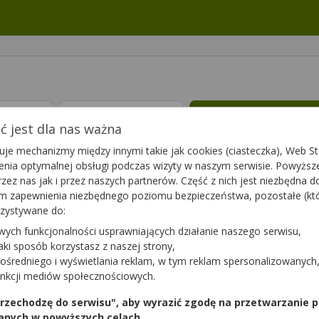
ptę
Leki 65+
Suplementy die
 jest dla nas ważna
je mechanizmy między innymi takie jak cookies (ciasteczka), Web Sto
gnacji. Podstawową kwestią jest właściwa
higienia jamy ustnej
, ma
ienia optymalnej obsługi podczas wizyty w naszym serwisie. Powyż
jamy ustnej zapobiega stanom zapalnym i zakażeniom, likwiduje prz
zez nas jak i przez naszych partnerów. Część z nich jest niezbędna 
ne szczoteczki do zębów (manualne, elektryczne), nici dentystyczne
tym zapewnienia niezbędnego poziomu bezpieczeństwa, pozostałe (k
 gdyż w obrębie jamy ustnej mogą pojawić się m.in. afty, stany zapaln
rzystywane do:
S Tabletki, Tarczyca bajkalska).
Higienę jamy ustnej
można również
 Dentisal).
wych funkcjonalności usprawniających działanie naszego serwisu,
jaki sposób korzystasz z naszej strony,
nia
(51)
ośredniego i wyświetlania reklam, w tym reklam spersonalizowanych
unkcji mediów społecznościowych.
 przechodzę do serwisu", aby wyrazić zgodę na przetwarzanie p
Azulan
anych w powyższych celach.