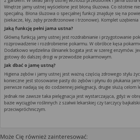
z gardłem. W skład jamy ustnej wchodzi przedsionek i jama ustna 
Wnętrze jamy ustnej wyścielone jest błoną śluzowa. Co istotnie ni
specjalną. Błona śluzowa o specjalnej funkcji znajduje się na po
(siekacze, kły, zęby przedtrzonowe i trzonowe). Komplet uzębieni
Jaką funkcję pełni jama ustna?
Główną funkcją jamy ustnej jest rozdrabnianie i przygotowanie 
rozprowadzenie i rozdrobnienie pokarmu. W obróbce kęsa pokarmowe
Dodatkowo wydzielina ślinianek bogata jest w szereg enzymów. Je
gotowy do dalszej drogi w przewodzie pokarmowym.
Jak dbać o jamę ustną?
Higiena zębów i jamy ustnej jest ważną częścią zdrowego stylu ży
konieczne jest stosowanie pasty do zębów i płynu do płukania jamy
pierwsze nadają się do codziennej pielęgnacji, drugie służą celo
Jednak nie zawsze taka pielęgnacja jest wystarczająca, gdyż w obrę
bazie wyciągów roślinnych z szałwii lekarskiej czy tarczycy bajkals
przeciwpróchniczym.
Może Cię również zainteresować: