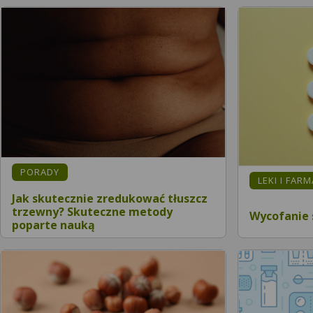
PORADY
LEKI I FAR
Jak skutecznie zredukować tłuszcz
trzewny? Skuteczne metody
Wycofanie 
poparte nauką