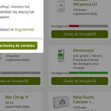
Witamina D3
1 g/g | 30 g |
cofnąć, możesz też
Matricariae floris
120 kaps.
edzieć się więcej lub
extractum fluidum
suplement diety
lek dostępny bez
tawień
recepty
ć
Dostępność
jdziesz w
Regulaminie
daj do koszyka
Dodaj do koszyka
zechodzę do serwisu
Dentisal
Dentosept
30 pastyl.
4,55 g/5ml | 100 ml |
suplement diety
Preparat ziołowy
lek dostępny bez
recepty
ć
Dostępność
daj do koszyka
Dodaj do koszyka
Nie Chrap !!!
Now Foods
Calcium +
30 ml
Magnesium
suplement diety
120 kaps.