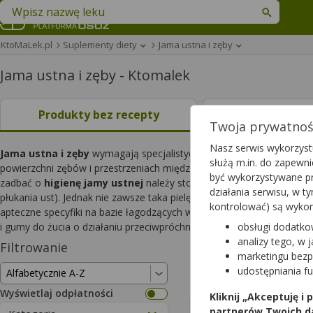
Znajdź lek w swojej okolicy
KtoMaLek.pl
Suplementy diety
Jama ustna i zęby
Jama ustna i zęby - Ktomalek
Produkty bez recepty
Leki na rece
Twoja prywatność
Nasz serwis wykorzystu
Jama ustna i zęby
wymagają specjalistycznej i kompleksowej pielę
służą m.in. do zapewn
powierzchni zębów i przestrzeniach międzyzębowych. Oczyszczanie 
być wykorzystywane pr
zadbać o
higienę jamy ustnej
należy stosować odpowiednio dopasowa
działania serwisu, w 
płukania ust). Jednak nie zawsze taka pielęgnacja jest wystarczająca,
kontrolować) są wyko
apteczne specyfiki na bazie łagodzących wyciągów roślinnych (np. LIP
i gumy do żucia o działaniu przeciwpróchniczym (np. Sachol Sensitive,
obsługi dodatko
analizy tego, w 
Filtrowanie
Wyniki wyszukiwa
marketingu bezp
udostępniania f
Wyczyść filtry
Wyświetlaj odpłatności
Kliknij „Akceptuję i
Aperisan
partnerów Twoich d