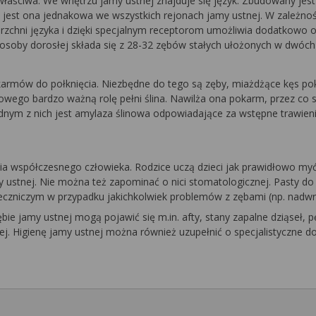
właściwa. We wnętrzu jamy ustnej znajduje się język. Zbudowany jes
e jest ona jednakowa we wszystkich rejonach jamy ustnej. W zależnoś
wierzchni języka i dzięki specjalnym receptorom umożliwia dodatkowo
a osoby dorosłej składa się z 28-32 zębów stałych ułożonych w dwóc
pokarmów do połknięcia. Niezbędne do tego są zęby, miażdżące kęs 
go bardzo ważną rolę pełni ślina. Nawilża ona pokarm, przez co staj
dnym z nich jest amylaza ślinowa odpowiadające za wstępne trawieni
cia współczesnego człowieka. Rodzice uczą dzieci jak prawidłowo my
 ustnej. Nie można też zapominać o nici stomatologicznej. Pasty do
m leczniczym w przypadku jakichkolwiek problemów z zębami (np. nadw
bie jamy ustnej mogą pojawić się m.in. afty, stany zapalne dziąseł, p
kiej. Higienę jamy ustnej można również uzupełnić o specjalistyczne d