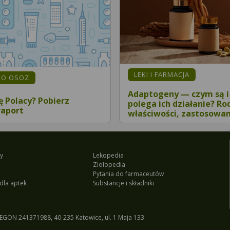
LEKI I FARMACJA
MO OSOZ
Adaptogeny — czym są i
ię Polacy? Pobierz
polega ich działanie? Ro
raport
właściwości, zastosowan
y
Lekopedia
Ziołopedia
Pytania do farmaceutów
dla aptek
Substancje i składniki
EGON 241371988, 40-235 Katowice, ul. 1 Maja 133