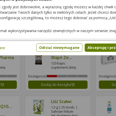
0 g |
1 g | 90 g | Matricariae
e zgody jest dobrowolne, a wyrażoną zgodę możesz w każdej chwili 
 extractum
floris extractum
warzanie Twoich danych tylko w niektórych celach. Jeżeli chcesz dowi
fluidum
y bez
lek dostępny bez
 konfigurację szczegółową, to możesz tego dokonać za pomocą „Us
recepty
Dostępność
Dostępnoś
temat wykorzystywania narzędzi zewnętrznych w naszym serwisie zna
a
Dodaj do koszyka
Do
Odrzuć niewymagane
Akceptuję i pr
ane
00
Calcium Naturalny
 Pharma
Wapń Ze
Skorupek Jaj
120 kaps.
Kurzych Ovocet +
iety
suplement diety
Witamina D3
Dostępność
Dostępnoś
Singularis
Superior
a
Dodaj do koszyka
Do
Liść Szałwi
 Q10
1,3 g | 25 toreb. |
l
Salviae folium
lek dostępny bez