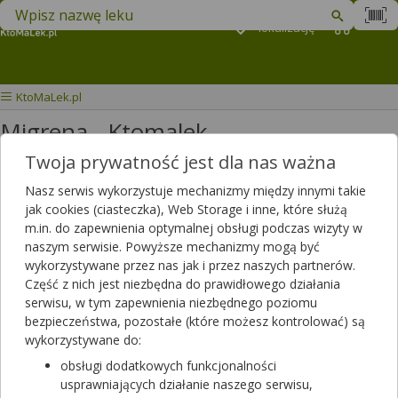
Znajdź lek w swojej okolicy
Podaj
lokalizację
Koszyk
M
KtoMaLek.pl
Migrena - Ktomalek
Twoja prywatność jest dla nas ważna
Wybierz grupę produktów
Nasz serwis wykorzystuje mechanizmy między innymi takie
jak cookies (ciasteczka), Web Storage i inne, które służą
Migrena
to powtarzający się, najczęściej jednostronny, pulsujący
m.in. do zapewnienia optymalnej obsługi podczas wizyty w
ból głowy. Często umiejscawia się nad okiem i zaczyna od
naszym serwisie. Powyższe mechanizmy mogą być
systematycznego dudnienia, stopniowo przeradzając w trudny do
wykorzystywane przez nas jak i przez naszych partnerów.
zniesienia ból, całkowicie dezorganizując życie. Dodatkowo często
Część z nich jest niezbędna do prawidłowego działania
pojawiają się inne objawy jak światłowstręt, nadwrażliwość na
serwisu, w tym zapewnienia niezbędnego poziomu
dźwięki i zapachy, nudności i wymioty. Niekiedy przed pojawieniem
bezpieczeństwa, pozostałe (które możesz kontrolować) są
się migreny pojawia się tzw. aura czyli ubytki w polu widzenia
wykorzystywane do:
(„mroczki przed oczami”). W celu łagodzenia objawów migreny
obsługi dodatkowych funkcjonalności
najczęściej stosuje się leki przeciwbólowe. Oprócz tych leków w
usprawniających działanie naszego serwisu,
aptekach dostępne są
suplementy diety
zawierające szereg