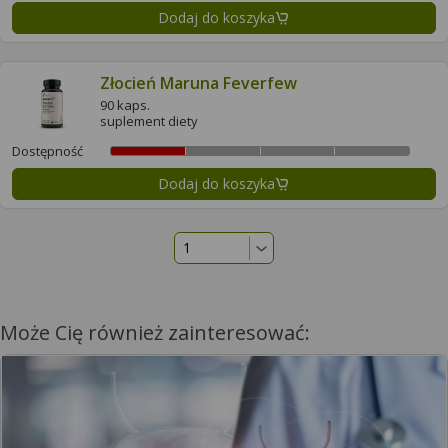
Dodaj do koszyka
Złocień Maruna Feverfew
90 kaps.
suplement diety
Dostępność
Dodaj do koszyka
Może Cię również zainteresować: