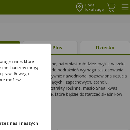
Podaj
lokalizację
Koszyk
Me
ty
Ciąża Plus
Dziecko
rage i inne, które
zkowe,
egzemy
, alergie skórne, natomiast młodzież zwykle narzeka
sze mechanizmy mogą
ażnienia. Pielęgnacja skłonnej do podrażnień wymaga zastosowania
do prawidłowego
ę bardziej odżywiona i intensywnie nawodniona, pozbawiona uczucia
tóre możesz
unikać substancji konserwujących i zapachowych, etanolu,
ożna znaleźć: witaminy, ekstrakty roślinne, masło Shea, kwas
ub
maści na zmiany skórne
, które będzie dostarczać składników
,
rzez nas i naszych