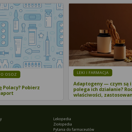
LEKI I FARMACJA
MO OSOZ
Adaptogeny — czym są i
ię Polacy? Pobierz
polega ich działanie? Ro
raport
właściwości, zastosowan
y
Lekopedia
Ziołopedia
Pytania do farmaceutów