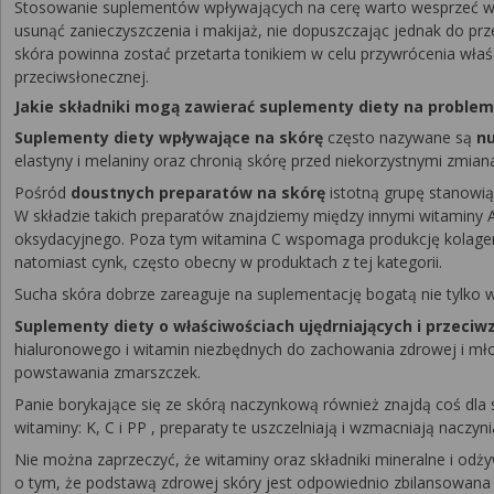
Stosowanie suplementów wpływających na cerę warto wesprzeć właś
usunąć zanieczyszczenia i makijaż, nie dopuszczając jednak do prz
skóra powinna zostać przetarta tonikiem w celu przywrócenia wł
przeciwsłonecznej.
Jakie składniki mogą zawierać suplementy diety na proble
Suplementy diety wpływające na skórę
często nazywane są
n
elastyny i melaniny oraz chronią skórę przed niekorzystnymi zmian
Pośród
doustnych preparatów na skórę
istotną grupę stanowią
W składzie takich preparatów znajdziemy między innymi witaminy A 
oksydacyjnego. Poza tym witamina C wspomaga produkcję kolagenu,
natomiast cynk, często obecny w produktach z tej kategorii.
Sucha skóra dobrze zareaguje na suplementację bogatą nie tylko
Suplementy diety o właściwościach ujędrniających i przec
hialuronowego i witamin niezbędnych do zachowania zdrowej i młod
powstawania zmarszczek.
Panie borykające się ze skórą naczynkową również znajdą coś dla
witaminy: K, C i PP , preparaty te uszczelniają i wzmacniają naczy
Nie można zaprzeczyć, że witaminy oraz składniki mineralne i od
o tym, że podstawą zdrowej skóry jest odpowiednio zbilansowana 