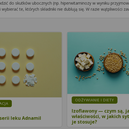
wadzić do skutków ubocznych (np. hiperwitaminozy w wyniku przyjmow
ybierać te, których składniki nie dublują się. W razie wątpliwości 
ODŻYWIANIE I DIETY
MACJA
Izoflawony — czym są, j
właściwości, w jakich sy
serii leku Adnamil
je stosuje?