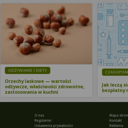
ODŻYWIANIE I DIETY
CZASOPIS
Orzechy laskowe — wartości
Jak leczą s
odżywcze, właściwości zdrowotne,
bezpłatny 
zastosowania w kuchni
O nas
Mapa stron
Regulamin
Kontakt
Ustawienia prywatności
Reklama