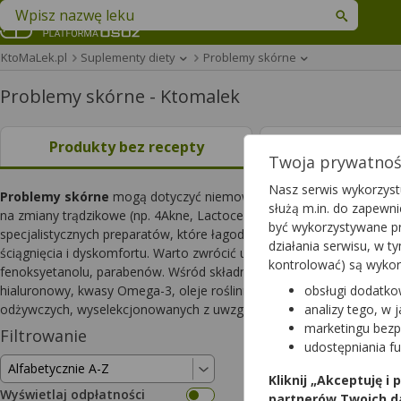
Znajdź lek w swojej okolicy
KtoMaLek.pl
Suplementy diety
Problemy skórne
Problemy skórne - Ktomalek
Produkty bez recepty
Leki na rece
Twoja prywatność
Nasz serwis wykorzystu
Problemy skórne
mogą dotyczyć niemowląt, dzieci starszych, młod
służą m.in. do zapewn
na zmiany trądzikowe (np. 4Akne, Lactocer Plus, Visaxinum). Dorośl
być wykorzystywane pr
specjalistycznych preparatów, które łagodzą podrażnienia, zapewniaj
działania serwisu, w 
ściągnięcia i dyskomfortu. Warto zwrócić uwagę na skład preparatu,
kontrolować) są wyko
fenoksyetanolu, parabenów. Wśród składników aktywnych produktów do
hialuronowy, kwasy Omega-3, oleje roślinne. Wyjątkowo wrażliwa i 
obsługi dodatko
odżywczych, wyselekcjonowanych z uwzględnieniem najnowszych b
analizy tego, w 
marketingu bezp
Filtrowanie
Wyniki wyszukiwa
udostępniania f
Wyczyść filtry
Kliknij „Akceptuję i
Wyświetlaj odpłatności
partnerów Twoich d