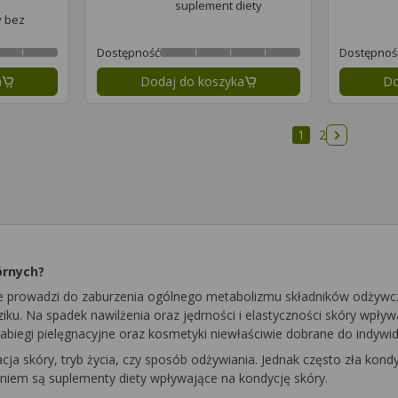
suplement diety
y bez
Dostępność
Dostępnoś
a
Dodaj do koszyka
Do
1
2
Następna 
órnych?
e prowadzi do zaburzenia ogólnego metabolizmu składników odżywczy
ziku. Na spadek nawilżenia oraz jędrności i elastyczności skóry wpły
biegi pielęgnacyjne oraz kosmetyki niewłaściwie dobrane do indywid
nacja skóry, tryb życia, czy sposób odżywiania. Jednak często zła ko
aniem są suplementy diety wpływające na kondycję skóry.