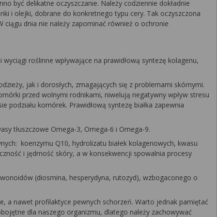
o być delikatne oczyszczanie. Należy codziennie dokładnie
nki i olejki, dobrane do konkretnego typu cery. Tak oczyszczona
 ciągu dnia nie należy zapominać również o ochronie
 i wyciągi roślinne wpływające na prawidłową syntezę kolagenu,
odzieży, jak i dorosłych, zmagających się z problemami skórnymi.
 komórki przed wolnymi rodnikami, niwelują negatywny wpływ stresu
sie podziału komórek. Prawidłową syntezę białka zapewnia
 kwasy tłuszczowe Omega-3, Omega-6 i Omega-9.
ywnych: koenzymu Q10, hydrolizatu białek kolagenowych, kwasu
czność i jędrność skóry, a w konsekwencji spowalnia procesy
flawonoidów (diosmina, hesperydyna, rutozyd), wzbogaconego o
e, a nawet profilaktyce pewnych schorzeń. Warto jednak pamiętać
t obojętne dla naszego organizmu, dlatego należy zachowywać