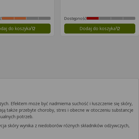
ć
Dostępność
daj do koszyka
Dodaj do koszyka
strona
ch. Efektem może być nadmierna suchość i łuszczenie się skóry,
wają także przebyte choroby, stres i obecne w otoczeniu substancje
ualnych potrzeb.
ndycja skóry wynika z niedoborów różnych składników odżywczych,