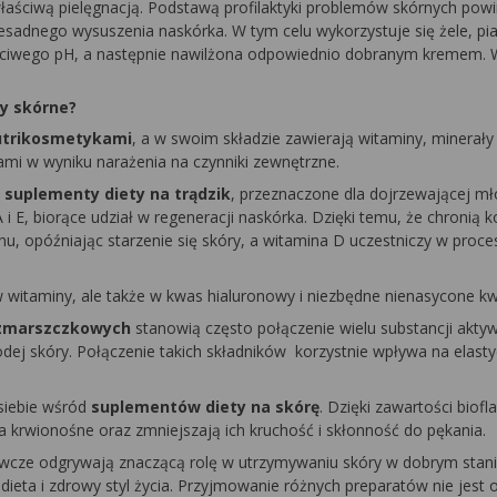
ciwą pielęgnacją. Podstawą profilaktyki problemów skórnych powinn
esadnego wysuszenia naskórka. W tym celu wykorzystuje się żele, pia
aściwego pH, a następnie nawilżona odpowiednio dobranym kremem. W
my skórne?
utrikosmetykami
, a w swoim składzie zawierają witaminy, minerały
ami w wyniku narażenia na czynniki zewnętrzne.
suplementy diety na trądzik
, przeznaczone dla dojrzewającej mł
i E, biorące udział w regeneracji naskórka. Dzięki temu, że chronią
 opóźniając starzenie się skóry, a witamina D uczestniczy w proce
 w witaminy, ale także w kwas hialuronowy i niezbędne nienasycone
iwzmarszczkowych
stanowią często połączenie wielu substancji akt
ej skóry. Połączenie takich składników korzystnie wpływa na elasty
 siebie wśród
suplementów diety na skórę
. Dzięki zawartości bio
nia krwionośne oraz zmniejszają ich kruchość i skłonność do pękania.
żywcze odgrywają znaczącą rolę w utrzymywaniu skóry w dobrym stani
dieta i zdrowy styl życia. Przyjmowanie różnych preparatów nie jes