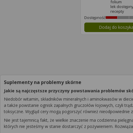
folium
lek dostępn
recepty
Dostępność
Dodaj do koszyk
Suplementy na problemy skórne
Jakie są najczęstsze przyczyny powstawania problemów sk
Niedobór witamin, składników mineralnych i aminokwasów w dieci
a także powstanie ognisk zapalnych gruczołów łojowych, czyli trąd
toksyczne. Wygląd cery mogą pogorszyć również nieodpowiednie za
Nie jest tajemnicą fakt, że wielkie znaczenie ma codzienna pielęg
których nie jesteśmy w stanie dostarczyć z pożywieniem. Rozwiąz