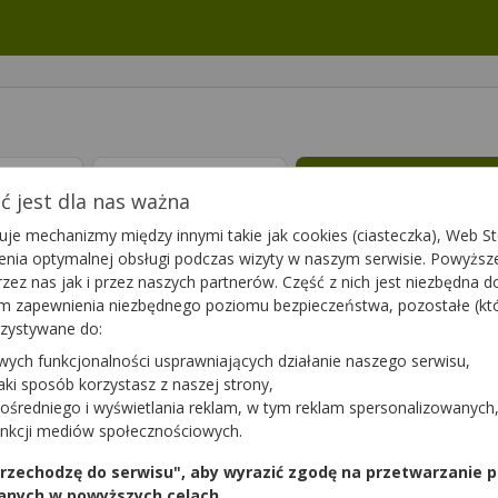
ptę
Leki 65+
Suplementy die
 jest dla nas ważna
je mechanizmy między innymi takie jak cookies (ciasteczka), Web Sto
zieży i dorosłych. U najmłodszych pojawiają się podrażnienia pielus
ienia optymalnej obsługi podczas wizyty w naszym serwisie. Powyż
i często skarżą się na nadmierną suchość skóry, rogowacenie i podr
zez nas jak i przez naszych partnerów. Część z nich jest niezbędna 
ą głębokie nawilżenie i regenerację. W efekcie
sucha skóra
staje si
tym zapewnienia niezbędnego poziomu bezpieczeństwa, pozostałe (k
 ponieważ skóra wrażliwa wymaga delikatnego traktowania. Najlepiej 
rzystywane do:
 pielęgnacji skóry nadwrażliwej, suchej i skłonnej do podrażnień m
delikatna skóra potrzebuje ratunku w postaci nowoczesnego kremu l
wych funkcjonalności usprawniających działanie naszego serwisu,
adań naukowych.
jaki sposób korzystasz z naszej strony,
ośredniego i wyświetlania reklam, w tym reklam spersonalizowanych
nia
(19)
unkcji mediów społecznościowych.
 przechodzę do serwisu", aby wyrazić zgodę na przetwarzanie p
anych w powyższych celach.