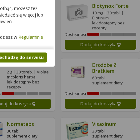
Biotynox
Biotynox Forte
cofnąć, możesz też
5 mg | 60 tabl. |
10 mg | 30 tabl. |
edzieć się więcej lub
Biotinum
Biotinum
tawień
lek dostępny bez
lek dostępny bez
recepty
recepty
ć
Dostępność
jdziesz w
Regulaminie
daj do koszyka
Dodaj do koszyka
zechodzę do serwisu
Bratek Fix
Drożdże Z
Bratkiem
2 g | 30 toreb. | Violae
tricoloris herba
60 tabl.
lek dostępny bez
suplement diety
recepty
ć
Dostępność
daj do koszyka
Dodaj do koszyka
Normatabs
Visaxinum
30 tabl.
30 tabl.
suplement diety
suplement diety