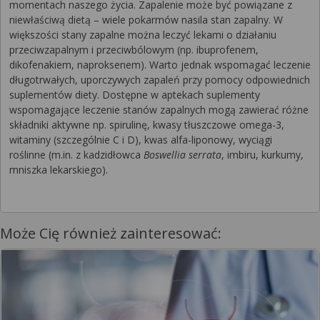
momentach naszego życia. Zapalenie może być powiązane z
niewłaściwą dietą – wiele pokarmów nasila stan zapalny. W
większości stany zapalne można leczyć lekami o działaniu
przeciwzapalnym i przeciwbólowym (np. ibuprofenem,
dikofenakiem, naproksenem). Warto jednak wspomagać leczenie
długotrwałych, uporczywych zapaleń przy pomocy odpowiednich
suplementów diety. Dostępne w aptekach suplementy
wspomagające leczenie stanów zapalnych mogą zawierać różne
składniki aktywne np. spirulinę, kwasy tłuszczowe omega-3,
witaminy (szczególnie C i D), kwas alfa-liponowy, wyciągi
roślinne (m.in. z kadzidłowca
Boswellia serrata
, imbiru, kurkumy,
mniszka lekarskiego).
Może Cię również zainteresować: