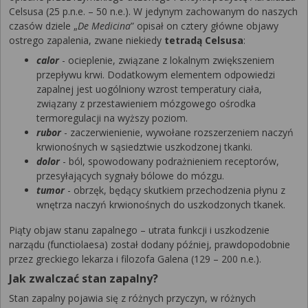
Celsusa (25 p.n.e. – 50 n.e.). W jedynym zachowanym do naszych
czasów dziele „
De Medicina
” opisał on cztery główne objawy
ostrego zapalenia, zwane niekiedy
tetradą Celsusa
:
calor
- ocieplenie, związane z lokalnym zwiększeniem
przepływu krwi. Dodatkowym elementem odpowiedzi
zapalnej jest uogólniony wzrost temperatury ciała,
związany z przestawieniem mózgowego ośrodka
termoregulacji na wyższy poziom.
rubor
- zaczerwienienie, wywołane rozszerzeniem naczyń
krwionośnych w sąsiedztwie uszkodzonej tkanki.
dolor
- ból, spowodowany podrażnieniem receptorów,
przesyłających sygnały bólowe do mózgu.
tumor
- obrzęk, będący skutkiem przechodzenia płynu z
wnętrza naczyń krwionośnych do uszkodzonych tkanek.
Piąty objaw stanu zapalnego – utrata funkcji i uszkodzenie
narządu (functiolaesa) został dodany później, prawdopodobnie
przez greckiego lekarza i filozofa Galena (129 – 200 n.e.).
Jak zwalczać stan zapalny?
Stan zapalny pojawia się z różnych przyczyn, w różnych