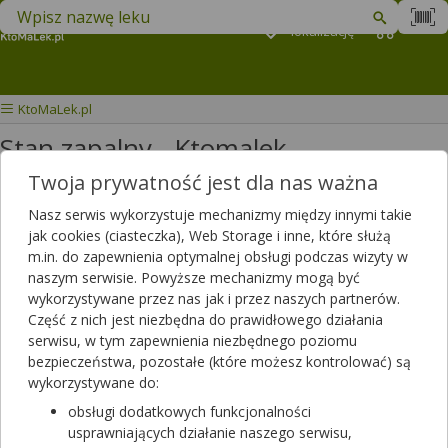
Znajdź lek w swojej okolicy
Podaj
lokalizację
Koszyk
M
KtoMaLek.pl
Stan zapalny - Ktomalek
Twoja prywatność jest dla nas ważna
Wybierz grupę produktów
Nasz serwis wykorzystuje mechanizmy między innymi takie
jak cookies (ciasteczka), Web Storage i inne, które służą
Stan zapalny
jest naturalnym mechanizmem obronnym organizmu.
m.in. do zapewnienia optymalnej obsługi podczas wizyty w
Układ odpornościowy rozpoznaje uszkodzone komórki, czynniki
naszym serwisie. Powyższe mechanizmy mogą być
drażniące i patogeny, a następnie rozpoczyna proces gojenia.
wykorzystywane przez nas jak i przez naszych partnerów.
Przewlekły
stan zapalny
może jednak doprowadzić do choroby i
Część z nich jest niezbędna do prawidłowego działania
być zagrożeniem dla zdrowia. Aby zwalczać
stan zapalny
stosuje
serwisu, w tym zapewnienia niezbędnego poziomu
się niesteroidowe leki przeciwzapalne (NLPZ) jak np. ibuprofen,
bezpieczeństwa, pozostałe (które możesz kontrolować) są
naproksen, diklofenak itp. Pacjenci, którzy nie mogą stosować NLPZ
wykorzystywane do:
lub chcą uzupełnić kurację mogą sięgnąć po
suplementy diety
obsługi dodatkowych funkcjonalności
zawierające naturalne wyciągi roślinne o działaniu przeciwzapalnym.
usprawniających działanie naszego serwisu,
Jednym z aktywnych składników jest ekstrakt z żywicy kadzidłowca,