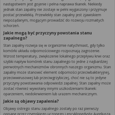
następstwem jest gojenie i pełna naprawa tkanek. Niekiedy
jednak stan zapalny nie zostaje w pełni wygaszony i przyjmuje
postać przewlekłą. Przewlekły stan zapalny jest zjawiskiem
niepożądanym, mogącym prowadzić do rozwoju rozmaitych
schorzeń.
Jakie mogą być przyczyny powstania stanu
zapalnego?
Stan zapalny rozwija się w organizmie natychmiast, gdy tylko
komórki układu odpornościowego rozpoznają zagrożenie.
Wzrost temperatury, zwiększenie lokalnego przepływu krwi oraz
szybki napływ komórek stanu zapalnego to jedne z najbardziej
pierwotnych mechanizmów obronnych naszego organizmu. Stan
zapalny może stanowić element odporności przeciwbakteryjnej,
przeciwwirusowej lub przeciwgrzybiczej, choć nie są to jedyne
przyczyny powstawania odpowiedzi zapalnej. Stan zapalny może
zostać również wywołany innymi uszkodzeniami tkanek:
oparzeniem, niedokrwieniem lub urazem mechanicznym.
Jakie są objawy zapalenia?
Objawy ostrego stanu zapalnego zostały po raz pierwszy
opisane przez rzymskiego uczonego i encyklopedystę Aureliusza