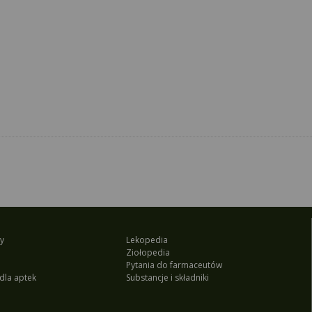
y
Lekopedia
Ziołopedia
Pytania do farmaceutów
dla aptek
Substancje i składniki