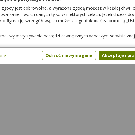
e zgody jest dobrowolne, a wyrażoną zgodę możesz w każdej chwili 
warzanie Twoich danych tylko w niektórych celach. Jeżeli chcesz dowi
 konfigurację szczegółową, to możesz tego dokonać za pomocą „Us
ego
temat wykorzystywania narzędzi zewnętrznych w naszym serwisie zna
Odrzuć niewymagane
Akceptuję i pr
ane