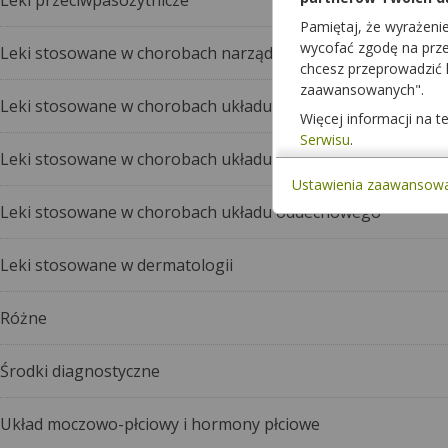
Leki przeciwpasożytnicze
Pamiętaj, że wyrażeni
wycofać zgodę na przet
Leki stosowane w chorobach narządów zmysłów
chcesz przeprowadzić
zaawansowanych".
Leki stosowane w chorobach układu mięśniowo-szkieletow
Więcej informacji na 
Serwisu
.
Leki stosowane w chorobach układu nerwowego
Ustawienia zaawansow
Leki stosowane w chorobach układu oddechowego
Leki stosowane w dermatologii
Różne
Środki diagnostyczne
Układ moczowo-płciowy i hormony płciowe