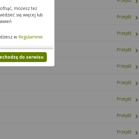
Przejdź
cofnąć, możesz też
edzieć się więcej lub
Przejdź
tawień
Przejdź
jdziesz w
Regulaminie
Przejdź
zechodzę do serwisu
Przejdź
Przejdź
Przejdź
Przejdź
Przejdź