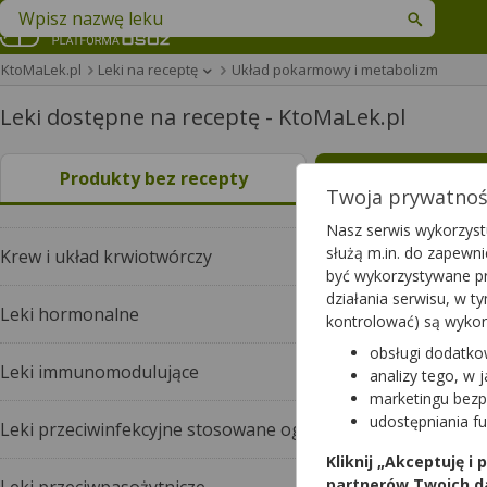
Znajdź lek w swojej okolicy
KtoMaLek.pl
Leki na receptę
Układ pokarmowy i metabolizm
Leki dostępne na receptę - KtoMaLek.pl
Produkty bez recepty
Leki na rece
Twoja prywatność
Nasz serwis wykorzystu
służą m.in. do zapewn
Krew i układ krwiotwórczy
być wykorzystywane pr
działania serwisu, w 
Leki hormonalne
kontrolować) są wyko
obsługi dodatko
Leki immunomodulujące
analizy tego, w 
marketingu bezp
udostępniania f
Leki przeciwinfekcyjne stosowane ogólnie
Kliknij „Akceptuję i
partnerów Twoich d