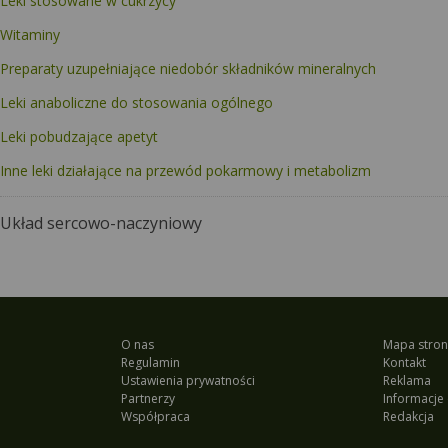
Leki stosowane w cukrzycy
Witaminy
Preparaty uzupełniające niedobór składników mineralnych
Leki anaboliczne do stosowania ogólnego
Leki pobudzające apetyt
Inne leki działające na przewód pokarmowy i metabolizm
Układ sercowo-naczyniowy
O nas
Mapa stron
Regulamin
Kontakt
Ustawienia prywatności
Reklama
Partnerzy
Informacje 
Współpraca
Redakcja