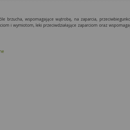
bóle brzucha, wspomagające wątrobę, na zaparcia, przeciwbiegunko
nościom i wymiotom, leki przeciwdziałające zaparciom oraz wspomag
dne