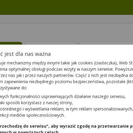
ptę
Leki 65+
Suplementy die
 jest dla nas ważna
je mechanizmy między innymi takie jak cookies (ciasteczka), Web Sto
ienia optymalnej obsługi podczas wizyty w naszym serwisie. Powyż
zez nas jak i przez naszych partnerów. Część z nich jest niezbędna 
tym zapewnienia niezbędnego poziomu bezpieczeństwa, pozostałe (k
rzystywane do:
wych funkcjonalności usprawniających działanie naszego serwisu,
jaki sposób korzystasz z naszej strony,
ośredniego i wyświetlania reklam, w tym reklam spersonalizowanych
unkcji mediów społecznościowych.
 przechodzę do serwisu", aby wyrazić zgodę na przetwarzanie p
anych w powyższych celach.