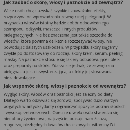
Jak zadbać o skórę, włosy i paznokcie od zewnątrz?
Wiele osób chcąc uzyskać szybkie i zauważalne efekty,
rozpoczyna od wprowadzenia zewnętrznej pielęgnacji. W
przypadku włosów istotny będzie dobór odpowiedniego
szamponu, odżywki, maseczki i innych produktów
pielęgnacyjnych. Nie bez znaczenia jest także szczotka do
włosów, która powinna delikatnie rozczesywać włosy, nie
powodując dalszych uszkodzeń. W przypadku skóry sięgamy
zwykle po dostosowany do rodzaju skóry krem, serum, peeling,
maskę. Na paznokcie stosuje się lakiery odbudowujące i olejki
oraz preparaty na skórki. Zdarza się jednak, że zewnętrzna
pielęgnacja jest niewystarczająca, a efekty jej stosowania
niezadowalające.
Jak wspomóc skórę, włosy i paznokcie od wewnątrz?
Wygląd skóry, włosów oraz paznokci jest zależny od diety.
Dlatego warto odżywiać się zdrowo, spożywać dużo warzyw
bogatych w antyoksydanty i ograniczyć spożycie potraw słodkich
i wysokoprzetworzonych. Obecnie u wielu osób stwierdza się
niedobory żywieniowe, najczęściej brakuje nam żelaza,
magnezu, niezbędnych kwasów tłuszczowych, witaminy D i