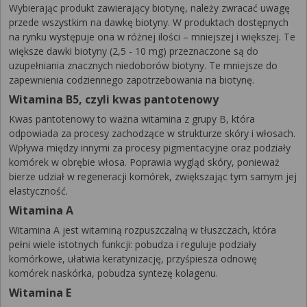
Wybierając produkt zawierający biotynę, należy zwracać uwagę
przede wszystkim na dawkę biotyny. W produktach dostępnych
na rynku występuje ona w różnej ilości – mniejszej i większej. Te
większe dawki biotyny (2,5 - 10 mg) przeznaczone są do
uzupełniania znacznych niedoborów biotyny. Te mniejsze do
zapewnienia codziennego zapotrzebowania na biotynę.
Witamina B5, czyli kwas pantotenowy
Kwas pantotenowy to ważna witamina z grupy B, która
odpowiada za procesy zachodzące w strukturze skóry i włosach.
Wpływa między innymi za procesy pigmentacyjne oraz podziały
komórek w obrębie włosa. Poprawia wygląd skóry, ponieważ
bierze udział w regeneracji komórek, zwiększając tym samym jej
elastyczność.
Witamina A
Witamina A jest witaminą rozpuszczalną w tłuszczach, która
pełni wiele istotnych funkcji: pobudza i reguluje podziały
komórkowe, ułatwia keratynizację, przyśpiesza odnowę
komórek naskórka, pobudza syntezę kolagenu.
Witamina E