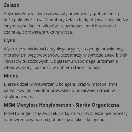
Żelazo
Aby mieszki włosowe wytwarzały nowe włosy, potrzebne są
duże pokłady żelaza. Niedobory żelaza będą objawiać się między
innymi wypadaniem włosów, zahamowaniem ich wzrostu i
szorstką, porowatą strukturą włosa.
Cynk
Wykazuje właściwości antyoksydacyjne, utrzymuje prawidłowy
metabolizm węglowodanów, uczestniczy w syntezie DNA, białek
i kwasów tłuszczowych. Dzięki temu wspomaga utrzymanie
włosów, skóry i paznokci w dobrym stanie i kondycji.
Miedź
Bierze udział w wytwarzaniu kolagenu oraz w metabolizmie
barwników. Jej niedobór prowadzi do odbarwień i zmian w
strukturze włosa.
MSM Metylosulfonylometan - Siarka Organiczna
MSM to organiczny związek siarki, który przyspieszające procesy
naprawcze organizmu i pobudza produkcję kolagenu.