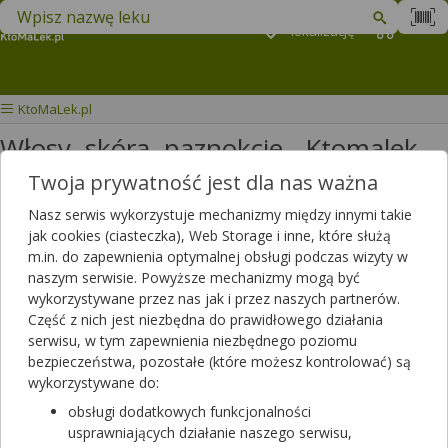
Znajdź lek w swojej okolicy
Podaj
lokalizację
Koszyk
M
KtoMaLek.pl
Włosy, skóra, paznokcie - Ktomalek
Twoja prywatność jest dla nas ważna
Wybierz grupę produktów
Nasz serwis wykorzystuje mechanizmy między innymi takie
jak cookies (ciasteczka), Web Storage i inne, które służą
Witaminy i składniki mineralne wspomagające
włosy, skórę,
m.in. do zapewnienia optymalnej obsługi podczas wizyty w
paznokcie
stymulują odnowę tkankową i wspomagają naturalne
naszym serwisie. Powyższe mechanizmy mogą być
procesy regeneracyjne. Niedobór witamin w organizmie zaburza
wykorzystywane przez nas jak i przez naszych partnerów.
ogólny metabolizm składników odżywczych, czego objawem jest
Część z nich jest niezbędna do prawidłowego działania
sucha skóra z zaburzeniami pracy gruczołów łojowych, tzn.
serwisu, w tym zapewnienia niezbędnego poziomu
łuszczenie się skóry wraz z pojawiającymi się na niej ogniskami
bezpieczeństwa, pozostałe (które możesz kontrolować) są
zapalnymi gruczołów łojowych w postaci trądziku. Suplementy diety
wykorzystywane do:
poprawiające urodę służą uzupełnianiu diety w składniki o działaniu
obsługi dodatkowych funkcjonalności
regenerującym i nawilżającym, przeciwdziałającym procesom
usprawniających działanie naszego serwisu,
starzenia się skóry, zapewniającym odpowiedni poziom jędrności i