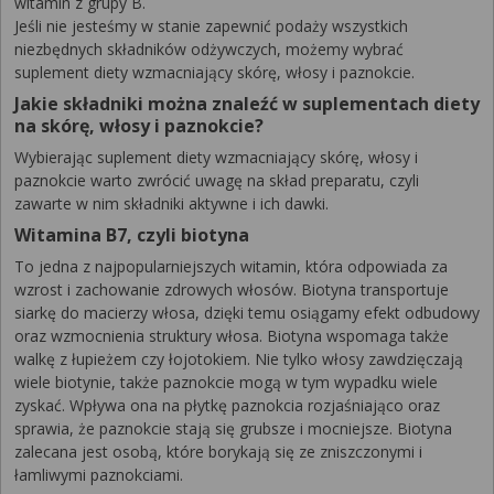
witamin z grupy B.
Jeśli nie jesteśmy w stanie zapewnić podaży wszystkich
niezbędnych składników odżywczych, możemy wybrać
suplement diety wzmacniający skórę, włosy i paznokcie.
Jakie składniki można znaleźć w suplementach diety
na skórę, włosy i paznokcie?
Wybierając suplement diety wzmacniający skórę, włosy i
paznokcie warto zwrócić uwagę na skład preparatu, czyli
zawarte w nim składniki aktywne i ich dawki.
Witamina B7, czyli biotyna
To jedna z najpopularniejszych witamin, która odpowiada za
wzrost i zachowanie zdrowych włosów. Biotyna transportuje
siarkę do macierzy włosa, dzięki temu osiągamy efekt odbudowy
oraz wzmocnienia struktury włosa. Biotyna wspomaga także
walkę z łupieżem czy łojotokiem. Nie tylko włosy zawdzięczają
wiele biotynie, także paznokcie mogą w tym wypadku wiele
zyskać. Wpływa ona na płytkę paznokcia rozjaśniająco oraz
sprawia, że paznokcie stają się grubsze i mocniejsze. Biotyna
zalecana jest osobą, które borykają się ze zniszczonymi i
łamliwymi paznokciami.