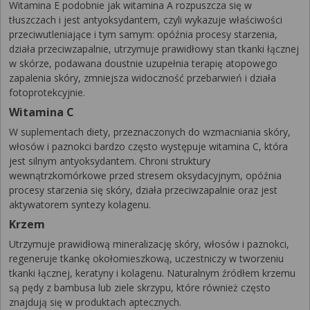
Witamina E podobnie jak witamina A rozpuszcza się w
tłuszczach i jest antyoksydantem, czyli wykazuje właściwości
przeciwutleniające i tym samym: opóźnia procesy starzenia,
działa przeciwzapalnie, utrzymuje prawidłowy stan tkanki łącznej
w skórze, podawana doustnie uzupełnia terapię atopowego
zapalenia skóry, zmniejsza widoczność przebarwień i działa
fotoprotekcyjnie.
Witamina C
W suplementach diety, przeznaczonych do wzmacniania skóry,
włosów i paznokci bardzo często występuje witamina C, która
jest silnym antyoksydantem. Chroni struktury
wewnątrzkomórkowe przed stresem oksydacyjnym, opóźnia
procesy starzenia się skóry, działa przeciwzapalnie oraz jest
aktywatorem syntezy kolagenu.
Krzem
Utrzymuje prawidłową mineralizację skóry, włosów i paznokci,
regeneruje tkankę okołomieszkową, uczestniczy w tworzeniu
tkanki łącznej, keratyny i kolagenu. Naturalnym źródłem krzemu
są pędy z bambusa lub ziele skrzypu, które również często
znajdują się w produktach aptecznych.