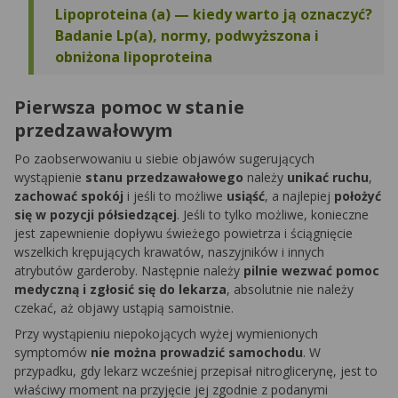
Lipoproteina (a) — kiedy warto ją oznaczyć?
Badanie Lp(a), normy, podwyższona i
obniżona lipoproteina
Pierwsza pomoc w stanie
przedzawałowym
Po zaobserwowaniu u siebie objawów sugerujących
wystąpienie
stanu przedzawałowego
należy
unikać ruchu
,
zachować spokój
i jeśli to możliwe
usiąść
, a najlepiej
położyć
się w pozycji półsiedzącej
. Jeśli to tylko możliwe, konieczne
jest zapewnienie dopływu świeżego powietrza i ściągnięcie
wszelkich krępujących krawatów, naszyjników i innych
atrybutów garderoby. Następnie należy
pilnie wezwać pomoc
medyczną i zgłosić się do lekarza
, absolutnie nie należy
czekać, aż objawy ustąpią samoistnie.
Przy wystąpieniu niepokojących wyżej wymienionych
symptomów
nie można prowadzić samochodu
. W
przypadku, gdy lekarz wcześniej przepisał nitroglicerynę, jest to
właściwy moment na przyjęcie jej zgodnie z podanymi