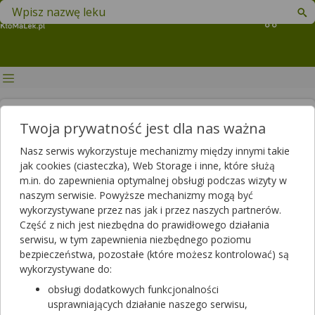
Znajdź lek w swojej okolicy
Koszyk
Stan przedzawałowy —
Twoja prywatność jest dla nas ważna
rozpoznaj objawy! Przyczyny,
Nasz serwis wykorzystuje mechanizmy między innymi takie
pierwsza pomoc, leczenie
jak cookies (ciasteczka), Web Storage i inne, które służą
m.in. do zapewnienia optymalnej obsługi podczas wizyty w
Autor
naszym serwisie. Powyższe mechanizmy mogą być
wykorzystywane przez nas jak i przez naszych partnerów.
2025-08-21 15:42
2025-08-21 16:05
Publikacja:
Aktualizacja:
Część z nich jest niezbędna do prawidłowego działania
serwisu, w tym zapewnienia niezbędnego poziomu
Artykuł rekomendowany przez:
bezpieczeństwa, pozostałe (które możesz kontrolować) są
magister farmacji Bartłomiej Łuczyński
wykorzystywane do:
Zawał serca to jeden z najczęstszych powodów nagłej
obsługi dodatkowych funkcjonalności
hospitalizacji. Jest stanem bardzo poważnym, mogącym
usprawniających działanie naszego serwisu,
skutkować nawet śmiercią. Nie każdy wie, że często bywa on