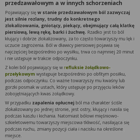
przedzawałowym a w innych schorzeniach
Pojawiający się
w stanie przedzawałowym ból zazwyczaj
jest silnie rozlany, trudny do konkretnego
zlokalizowania, gniotący, piekący, obejmujący całą klatkę
piersiową, lewą rękę, barki i żuchwę.
Rzadko jest to ból
kłujący i dobrze zlokalizowany, za to często towarzyszy mu lęk i
uczucie zagrożenia. Ból w dławicy piersiowej pojawia się
najczęściej bezpośrednio po wysiłku, trwa co najmniej 20 minut
i nie ustępuje w trakcie odpoczynku.
Z kolei ból pojawiający się w
r
efluksie żołądkowo-
przełykowym
występuje bezpośrednio po obfitym posiłku,
podczas odpoczynku. Co ważne towarzyszy mu kwaśny lub
gorzki posmak w ustach, który ustępuje po przyjęciu leków
zobojętniających kwas żołądkowy.
W przypadku
zapalenia opłucnej
ból ma charakter ściśle
zlokalizowany po jednej stronie, jest ostry, kłujący i nasila się
podczas kaszlu i kichania. Natomiast bólowi mięśniowo-
szkieletowemu towarzyszy miejscowa tkliwość, nasilająca się
podczas ruchu, zmiany pozycji ciała i nacisku na określone
miejsce.