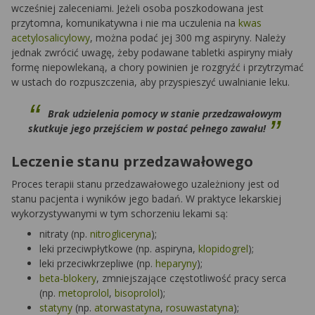
wcześniej zaleceniami. Jeżeli osoba poszkodowana jest
przytomna, komunikatywna i nie ma uczulenia na
kwas
acetylosalicylowy
, można podać jej 300 mg aspiryny. Należy
jednak zwrócić uwagę, żeby podawane tabletki aspiryny miały
formę niepowlekaną, a chory powinien je rozgryźć i przytrzymać
w ustach do rozpuszczenia, aby przyspieszyć uwalnianie leku.
Brak udzielenia pomocy w stanie przedzawałowym
skutkuje jego przejściem w postać pełnego zawału!
Leczenie stanu przedzawałowego
Proces terapii stanu przedzawałowego uzależniony jest od
stanu pacjenta i wyników jego badań. W praktyce lekarskiej
wykorzystywanymi w tym schorzeniu lekami są:
nitraty (np.
nitrogliceryna
);
leki przeciwpłytkowe (np. aspiryna,
klopidogrel
);
leki przeciwkrzepliwe (np.
heparyny
);
beta-blokery
, zmniejszające częstotliwość pracy serca
(np.
metoprolol
,
bisoprolol
);
statyny
(np.
atorwastatyna
,
rosuwastatyna
);