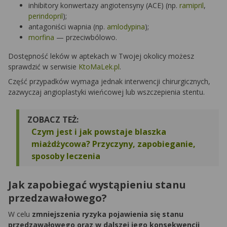
inhibitory konwertazy angiotensyny (ACE) (np.
ramipril
,
perindopril
);
antagoniści wapnia (np.
amlodypina
);
morfina
— przeciwbólowo.
Dostępność leków w aptekach w Twojej okolicy możesz
sprawdzić w serwisie
KtoMaLek.pl
.
Część przypadków wymaga jednak interwencji chirurgicznych,
zazwyczaj angioplastyki wieńcowej lub wszczepienia stentu.
ZOBACZ TEŻ:
Czym jest i jak powstaje blaszka
miażdżycowa? Przyczyny, zapobieganie,
sposoby leczenia
Jak zapobiegać wystąpieniu stanu
przedzawałowego?
W celu
zmniejszenia ryzyka pojawienia się stanu
przedzawałowego oraz w dalszej jego konsekwencji