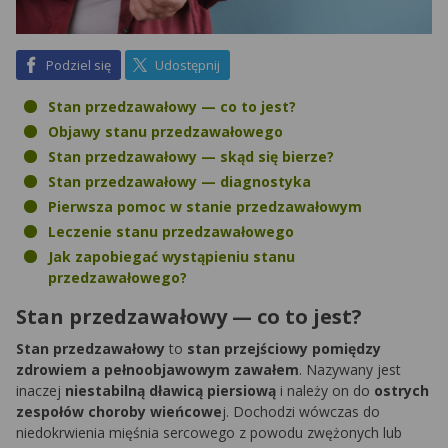
na Facebook
na X
Podziel się
Udostępnij
Stan przedzawałowy — co to jest?
Objawy stanu przedzawałowego
Stan przedzawałowy — skąd się bierze?
Stan przedzawałowy — diagnostyka
Pierwsza pomoc w stanie przedzawałowym
Leczenie stanu przedzawałowego
Jak zapobiegać wystąpieniu stanu
przedzawałowego?
Stan przedzawałowy — co to jest?
Stan przedzawałowy
to
stan przejściowy pomiędzy
zdrowiem a pełnoobjawowym zawałem
. Nazywany jest
inaczej
niestabilną dławicą piersiową
i należy on do
ostrych
zespołów choroby wieńcowe
j. Dochodzi wówczas do
niedokrwienia mięśnia sercowego z powodu zwężonych lub