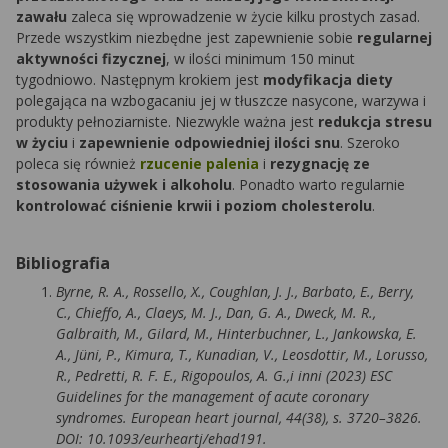
zawału
zaleca się wprowadzenie w życie kilku prostych zasad.
Przede wszystkim niezbędne jest zapewnienie sobie
regularnej
aktywności fizycznej
, w ilości minimum 150 minut
tygodniowo. Następnym krokiem jest
modyfikacja diety
polegająca na wzbogacaniu jej w tłuszcze nasycone, warzywa i
produkty pełnoziarniste. Niezwykle ważna jest
redukcja stresu
w życiu
i
zapewnienie odpowiedniej ilości snu
. Szeroko
poleca się również
rzucenie palenia
i
rezygnację ze
stosowania używek i alkoholu
. Ponadto warto regularnie
kontrolować ciśnienie krwii i poziom cholesterolu
.
Bibliografia
Byrne, R. A., Rossello, X., Coughlan, J. J., Barbato, E., Berry,
C., Chieffo, A., Claeys, M. J., Dan, G. A., Dweck, M. R.,
Galbraith, M., Gilard, M., Hinterbuchner, L., Jankowska, E.
A., Jüni, P., Kimura, T., Kunadian, V., Leosdottir, M., Lorusso,
R., Pedretti, R. F. E., Rigopoulos, A. G.,i inni (2023) ESC
Guidelines for the management of acute coronary
syndromes. European heart journal, 44(38), s. 3720–3826.
DOI: 10.1093/eurheartj/ehad191.