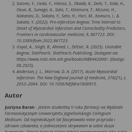
Sotomi, Y., Ueda, Y., Hikoso, S., Okada, K., Dohi, T., Kida, H.,
Oeun, B., Sunaga, A., Sato, T., Kitamura, T., Mizuno, H.,
Nakatani, D., Sakata, Y., Sato, H., Hori, M., Komuro, I., &
Sakata, Y. (2022). Pre-infarction Angina: Time Interval to
Onset of Myocardial Infarction and Comorbidity Predictors.
Frontiers in cardiovascular medicine, 9, 867723. DOI:
10.3389/fcvm.2022.867723.
Goyal, A., Singh, B., Ahmed, I., Zeltser, R. (2025). Unstable
Angina. StatPearls. StatPearls Publishing. Dostępne na:
https://www.ncbi.nlm.nih.gov/books/NBK442000/. (Dostęp:
08.2025).
Anderson, J. L., Morrow, D. A. (2017). Acute Myocardial
Infarction. The New England journal of medicine, 376(21), s.
2053–2064. DOI: 10.1056/NEJMra1606915.
Autor
Justyna Baran
-
Jestem studentką V roku farmacji na Wydziale
Farmaceutycznym Uniwersytetu Jagiellońskiego Collegium
Medicum. Od najmłodszych lat fascynowała mnie przyroda i
zdrowie człowieka, a jednocześnie skrywałam w sobie dusze
humanisty. Dzisiaj łączę te różne gałęzie zainteresowań jako autor