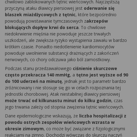
chwilowo zablokowanych tętnic wieńcowych. Najczęstszą
przyczyną ataku dławicy piersiowej jest
oderwanie się
blaszek miażdżycowych z tętnic
, które bezpośrednio
powodują powstawanie tymczasowych z
akrzepów
blokujących dopływ krwi do serca
. To chwilowe
niedokrwienie mięśnia nie powoduje jeszcze trwałych
uszkodzeń, ale zwiększa ryzyko wystąpienia zawału w bardzo
krótkim czasie. Ponadto niedotlenienie kardiomiocytów
powoduje uwolnienie substancji drażniących z zakończeń
nerwowych, co chory odczuwa jako ból zamostkowy.
Podczas stanu przedzawałowego
ciśnienie skurczowe
często przekracza 140 mmHg
, a
tętno jest wyższe od 90
do 100 uderzeń na minutę
, jednak jest to parametr bardzo
zróżnicowany i nie stosuje się go w celach rozpoznania tej
jednostki chorobowej. Atak niestabilnej dławicy piersiowej
może trwać od kilkunastu minut do kilku godzin
, czas
jego trwania zależy od stopnia zwężenia tętnic wieńcowych.
Dane epidemiologiczne wskazują, że
liczba hospitalizacji z
powodu ostrych zespołów wieńcowych wzrasta w
okresie zimowym
, co może być związane z fizjologicznymi
reakcjami na zimno. Dochodzi wówczas do skurczu naczyń