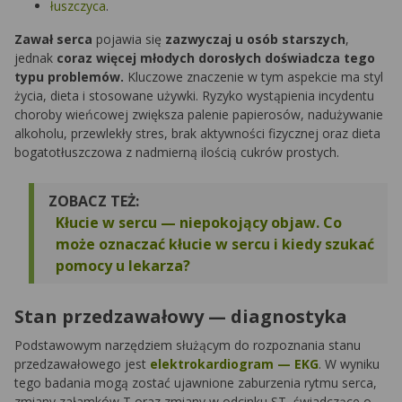
łuszczyca
.
Zawał serca
pojawia się
zazwyczaj u osób starszych
,
jednak
coraz więcej młodych dorosłych doświadcza tego
typu problemów.
Kluczowe znaczenie w tym aspekcie ma styl
życia, dieta i stosowane używki. Ryzyko wystąpienia incydentu
choroby wieńcowej zwiększa palenie papierosów, nadużywanie
alkoholu, przewlekły stres, brak aktywności fizycznej oraz dieta
bogatotłuszczowa z nadmierną ilością cukrów prostych.
ZOBACZ TEŻ:
Kłucie w sercu — niepokojący objaw. Co
może oznaczać kłucie w sercu i kiedy szukać
pomocy u lekarza?
Stan przedzawałowy — diagnostyka
Podstawowym narzędziem służącym do rozpoznania stanu
przedzawałowego jest
elektrokardiogram — EKG
. W wyniku
tego badania mogą zostać ujawnione zaburzenia rytmu serca,
zmiany załamków T oraz zmiany w odcinku ST, świadczące o