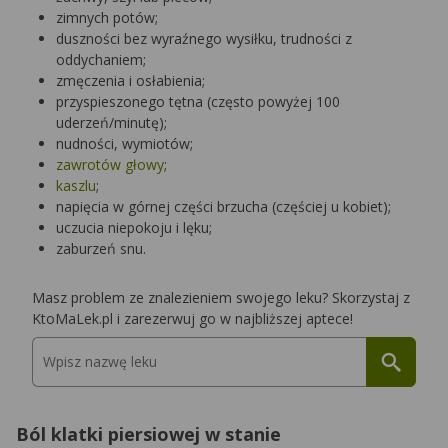
zimnych potów;
duszności bez wyraźnego wysiłku, trudności z
oddychaniem;
zmęczenia i osłabienia;
przyspieszonego tętna (często powyżej 100
uderzeń/minutę);
nudności, wymiotów;
zawrotów głowy
;
kaszlu
;
napięcia w górnej części brzucha (częściej u kobiet);
uczucia niepokoju i lęku;
zaburzeń snu.
Masz problem ze znalezieniem swojego leku? Skorzystaj z
KtoMaLek.pl i zarezerwuj go w najbliższej aptece!
Ból klatki piersiowej w stanie