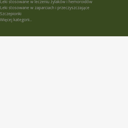
Leki stosowane w leczeniu żylaków i hemoroidów
Leki stosowane w zaparciach i przeczyszczające
Szczepionki
Więcej kategorii...
LEKI TRUDNO DOSTĘPNE
5-Fluorouracil Ebewe
Abasaglar
Abilify Maintena
Absenor
Activelle
Actrapid Penfill
Angeliq
Anoro Ellipta (Anoro)
Apidra
Apidra Solostar
Aspulmo
Atenza