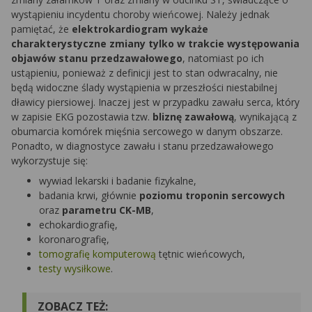
wystąpieniu incydentu choroby wieńcowej. Należy jednak
pamiętać, że
elektrokardiogram wykaże
charakterystyczne zmiany tylko w trakcie występowania
objawów stanu przedzawałowego
, natomiast po ich
ustąpieniu, ponieważ z definicji jest to stan odwracalny, nie
będą widoczne ślady wystąpienia w przeszłości niestabilnej
dławicy piersiowej. Inaczej jest w przypadku zawału serca, który
w zapisie EKG pozostawia tzw.
bliznę zawałową
, wynikającą z
obumarcia komórek mięśnia sercowego w danym obszarze.
Ponadto, w diagnostyce zawału i stanu przedzawałowego
wykorzystuje się:
wywiad lekarski i badanie fizykalne,
badania krwi, głównie
poziomu troponin sercowych
oraz
parametru CK-MB
,
echokardiografię,
koronarografię,
tomografię komputerową
tętnic wieńcowych,
testy wysiłkowe
.
ZOBACZ TEŻ: