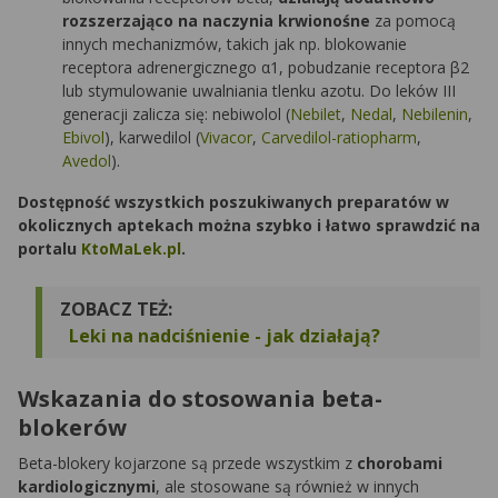
rozszerzająco na naczynia krwionośne
za pomocą
innych mechanizmów, takich jak np. blokowanie
receptora adrenergicznego α1, pobudzanie receptora β2
lub stymulowanie uwalniania tlenku azotu. Do leków III
generacji zalicza się: nebiwolol (
Nebilet
,
Nedal
,
Nebilenin
,
Ebivol
), karwedilol (
Vivacor
,
Carvedilol-ratiopharm
,
Avedol
).
Dostępność wszystkich poszukiwanych preparatów w
okolicznych aptekach można szybko i łatwo sprawdzić na
portalu
KtoMaLek.pl
.
ZOBACZ TEŻ:
Leki na nadciśnienie - jak działają?
Wskazania do stosowania beta-
blokerów
Beta-blokery kojarzone są przede wszystkim z
chorobami
kardiologicznymi
, ale stosowane są również w innych