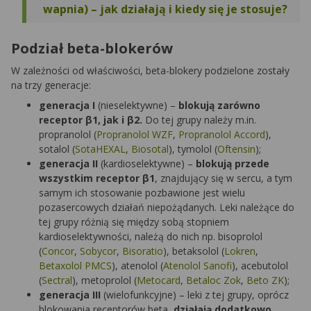
wapnia) – jak działają i kiedy się je stosuje?
Podział beta-blokerów
W zależności od właściwości, beta-blokery podzielone zostały
na trzy generacje:
generacja I
(nieselektywne) –
blokują zarówno
receptor β1, jak i β2.
Do tej grupy należy m.in.
propranolol (
Propranolol WZF
,
Propranolol Accord
),
sotalol (
SotaHEXAL
,
Biosotal
), tymolol (
Oftensin
);
generacja II
(kardioselektywne) –
blokują przede
wszystkim receptor β1
, znajdujący się w sercu, a tym
samym ich stosowanie pozbawione jest wielu
pozasercowych działań niepożądanych. Leki należące do
tej grupy różnią się między sobą stopniem
kardioselektywności, należą do nich np. bisoprolol
(
Concor
,
Sobycor
,
Bisoratio
), betaksolol (
Lokren
,
Betaxolol PMCS
), atenolol (
Atenolol Sanofi
), acebutolol
(
Sectral
), metoprolol (
Metocard
,
Betaloc Zok
,
Beto ZK
);
generacja III
(wielofunkcyjne) – leki z tej grupy, oprócz
blokowania receptorów beta,
działają dodatkowo