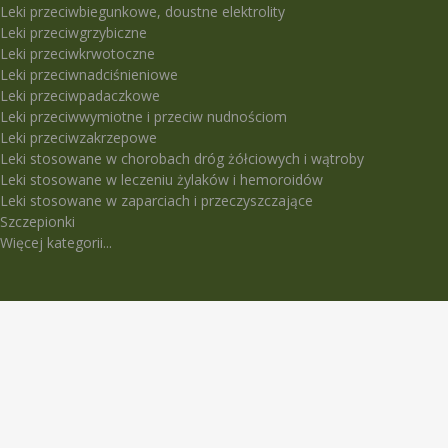
Leki przeciwbiegunkowe, doustne elektrolity
Leki przeciwgrzybiczne
Leki przeciwkrwotoczne
Leki przeciwnadciśnieniowe
Leki przeciwpadaczkowe
Leki przeciwwymiotne i przeciw nudnościom
Leki przeciwzakrzepowe
Leki stosowane w chorobach dróg żółciowych i wątroby
Leki stosowane w leczeniu żylaków i hemoroidów
Leki stosowane w zaparciach i przeczyszczające
Szczepionki
Więcej kategorii...
LEKI TRUDNO DOSTĘPNE
5-Fluorouracil Ebewe
Abasaglar
Abilify Maintena
Absenor