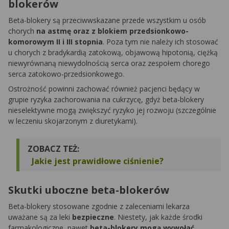
blokerów
Beta-blokery są przeciwwskazane przede wszystkim u osób
chorych
na astmę oraz z blokiem przedsionkowo-
komorowym II i III stopnia
. Poza tym nie należy ich stosować
u chorych z bradykardią zatokową, objawową hipotonią, ciężką
niewyrównaną niewydolnością serca oraz zespołem chorego
serca zatokowo-przedsionkowego.
Ostrożność powinni zachować również pacjenci będący w
grupie ryzyka zachorowania na cukrzycę, gdyż beta-blokery
nieselektywne mogą zwiększyć ryzyko jej rozwoju (szczególnie
w leczeniu skojarzonym z diuretykami).
ZOBACZ TEŻ:
Jakie jest prawidłowe ciśnienie?
Skutki uboczne beta-blokerów
Beta-blokery stosowane zgodnie z zaleceniami lekarza
uważane są za leki
bezpieczne
. Niestety, jak każde środki
farmakologiczne, nawet
beta-blokery mogą wywołać