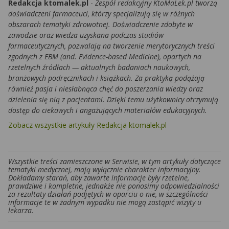
Redakcja ktomalek.pl
-
Zespół redakcyjny KtoMaLek.pl tworzą
doświadczeni farmaceuci, którzy specjalizują się w różnych
obszarach tematyki zdrowotnej. Doświadczenie zdobyte w
zawodzie oraz wiedza uzyskana podczas studiów
farmaceutycznych, pozwalają na tworzenie merytorycznych treści
zgodnych z EBM (and. Evidence-based Medicine), opartych na
rzetelnych źródłach — aktualnych badaniach naukowych,
branżowych podręcznikach i książkach. Za praktyką podążają
również pasja i niesłabnąca chęć do poszerzania wiedzy oraz
dzielenia się nią z pacjentami. Dzięki temu użytkownicy otrzymują
dostęp do ciekawych i angażujących materiałów edukacyjnych.
Zobacz wszystkie artykuły Redakcja ktomalek.pl
Wszystkie treści zamieszczone w Serwisie, w tym artykuły dotyczące
tematyki medycznej, mają wyłącznie charakter informacyjny.
Dokładamy starań, aby zawarte informacje były rzetelne,
prawdziwe i kompletne, jednakże nie ponosimy odpowiedzialności
za rezultaty działań podjętych w oparciu o nie, w szczególności
informacje te w żadnym wypadku nie mogą zastąpić wizyty u
lekarza.