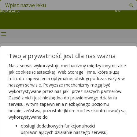
Znajdź lek w swojej okolicy
Koszyk
Beta-blokery – wskazanie,
Twoja prywatność jest dla nas ważna
rodzaje i możliwe skutki
Nasz serwis wykorzystuje mechanizmy między innymi takie
uboczne
jak cookies (ciasteczka), Web Storage i inne, które służą
m.in. do zapewnienia optymalnej obsługi podczas wizyty w
Autor
naszym serwisie. Powyższe mechanizmy mogą być
wykorzystywane przez nas jak i przez naszych partnerów.
2021-01-11 11:52
2025-06-03 14:20
Publikacja:
Aktualizacja:
Część z nich jest niezbędna do prawidłowego działania
serwisu, w tym zapewnienia niezbędnego poziomu
Artykuł rekomendowany przez:
bezpieczeństwa, pozostałe (które możesz kontrolować) są
magister farmacji Bartłomiej Łuczyński
wykorzystywane do:
Βeta-blokery, znane także jako beta-adrenolityki lub beta-
obsługi dodatkowych funkcjonalności
sympatykolityki, to jedne z najczęściej stosowanych leków w
usprawniających działanie naszego serwisu,
kardiologii. Znajdują one zastosowanie nie tylko w terapii