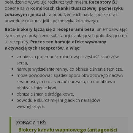
pobudzenie wywołuje rozkurcz tych mięśni.
Receptory β3
obecne są w
komórkach tkanki tłuszczowej
,
pęcherzyku
żółciowym i jelitach
, a pobudzenie ich nasila lipolizę oraz
powoduje rozkurcz jelit i pęcherzyka żółciowego.
Beta-blokery łączą się z receptorami beta
, uniemożliwiając
tym samym połączenie substancji działających pobudzająco na
te receptory.
Proces ten hamuje efekt wywołany
aktywacją tych receptorów, a więc:
zmniejsza pojemność minutową i częstość skurczów
serca,
hamuje wydzielanie reniny, co obniża ciśnienie tętnicze,
może powodować spadek oporu obwodowego naczyń
krwionośnych i rozszerzać naczynia, co dodatkowo
obniża ciśnienie krwi,
obniża ciśnienie śródgałkowe,
powoduje skurcz mięśni gładkich narządów
wewnętrznych.
ZOBACZ TEŻ:
Blokery kanału wapniowego (antagoniści