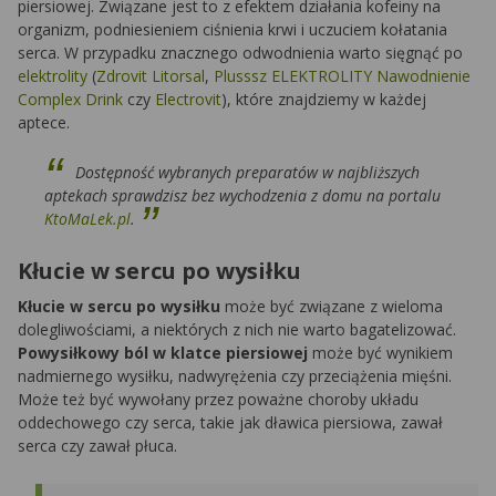
piersiowej. Związane jest to z efektem działania kofeiny na
organizm, podniesieniem ciśnienia krwi i uczuciem kołatania
serca. W przypadku znacznego odwodnienia warto sięgnąć po
elektrolity
(
Zdrovit Litorsal
,
Plusssz ELEKTROLITY Nawodnienie
Complex Drink
czy
Electrovit
), które znajdziemy w każdej
aptece.
Dostępność wybranych preparatów w najbliższych
aptekach sprawdzisz bez wychodzenia z domu na portalu
KtoMaLek.pl
.
Kłucie w sercu po wysiłku
Kłucie w sercu po wysiłku
może być związane z wieloma
dolegliwościami, a niektórych z nich nie warto bagatelizować.
Powysiłkowy ból w klatce piersiowej
może być wynikiem
nadmiernego wysiłku, nadwyrężenia czy przeciążenia mięśni.
Może też być wywołany przez poważne choroby układu
oddechowego czy serca, takie jak dławica piersiowa, zawał
serca czy zawał płuca.