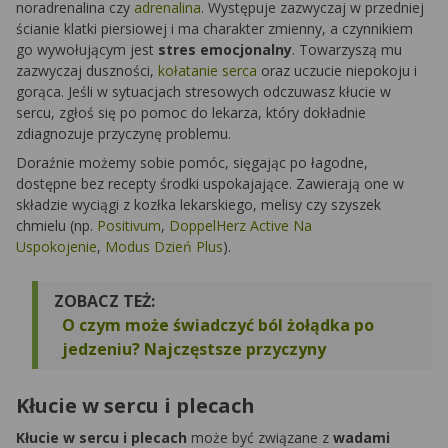
noradrenalina czy
adrenalina
. Występuje zazwyczaj w przedniej
ścianie klatki piersiowej i ma charakter zmienny, a czynnikiem
go wywołującym jest
stres emocjonalny
. Towarzyszą mu
zazwyczaj duszności,
kołatanie serca
oraz uczucie niepokoju i
gorąca. Jeśli w sytuacjach stresowych odczuwasz kłucie w
sercu, zgłoś się po pomoc do lekarza, który dokładnie
zdiagnozuje przyczynę problemu.
Doraźnie możemy sobie pomóc, sięgając po łagodne,
dostępne bez recepty środki uspokajające. Zawierają one w
składzie wyciągi z kozłka lekarskiego, melisy czy szyszek
chmielu (np.
Positivum
,
DoppelHerz Active Na
Uspokojenie
,
Modus Dzień Plus
).
ZOBACZ TEŻ:
O czym może świadczyć ból żołądka po
jedzeniu? Najczęstsze przyczyny
Kłucie w sercu i plecach
Kłucie w sercu i plecach
może być związane z
wadami