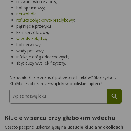
rozwarstwienie aorty;
ból opłucnowy;
nerwobóle
;
refluks żołądkowo-przełykowy
;
pęknięcie przełyku;
kamica żółciowa;
wrzody żołądka
;
ból nerwowy;
wady postawy;
infekcje dróg oddechowych;
zbyt duży wysiłek fizyczny.
Nie udało Ci się znaleźć potrzebnych leków? Skorzystaj z
KtoMaLek.pl i zarezerwuj leki w pobliskiej aptece!
Kłucie w sercu przy głębokim wdechu
Często pacjenci uskarżają się na
uczucie kłucia w okolicach