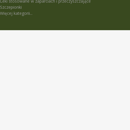
Leki stosowane w zaparciach i przeczyszczające
Szczepionki
Więcej kategorii...
LEKI TRUDNO DOSTĘPNE
5-Fluorouracil Ebewe
Abasaglar
Abilify Maintena
Absenor
Activelle
Actrapid Penfill
Angeliq
Anoro Ellipta (Anoro)
Apidra
Apidra Solostar
Aspulmo
Atenza
Atimos