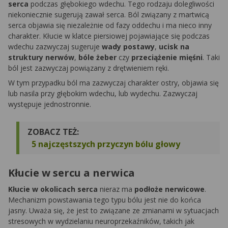
serca
podczas głębokiego wdechu. Tego rodzaju dolegliwości
niekoniecznie sugerują zawał serca. Ból związany z martwicą
serca objawia się niezależnie od fazy oddechu i ma nieco inny
charakter. Kłucie w klatce piersiowej pojawiające się podczas
wdechu zazwyczaj sugeruje
wady postawy
,
ucisk na
struktury nerwów
,
bóle żeber
czy
przeciążenie mięśni
. Taki
ból jest zazwyczaj powiązany z drętwieniem ręki.
W tym przypadku ból ma zazwyczaj charakter ostry, objawia się
lub nasila przy głębokim wdechu, lub wydechu. Zazwyczaj
występuje jednostronnie.
ZOBACZ TEŻ:
5 najczęstszych przyczyn bólu głowy
Kłucie w sercu a nerwica
Kłucie w okolicach serca
nieraz ma
podłoże nerwicowe
.
Mechanizm powstawania tego typu bólu jest nie do końca
jasny. Uważa się, że jest to związane ze zmianami w sytuacjach
stresowych w wydzielaniu neuroprzekaźników, takich jak