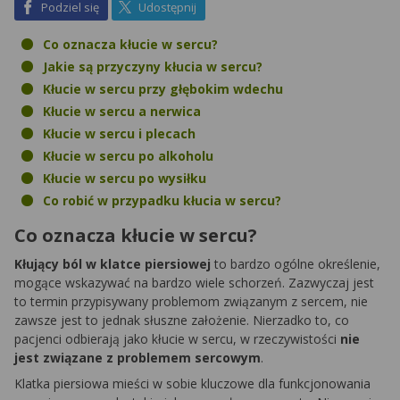
na Facebook
na X
Podziel się
Udostępnij
Co oznacza kłucie w sercu?
Jakie są przyczyny kłucia w sercu?
Kłucie w sercu przy głębokim wdechu
Kłucie w sercu a nerwica
Kłucie w sercu i plecach
Kłucie w sercu po alkoholu
Kłucie w sercu po wysiłku
Co robić w przypadku kłucia w sercu?
Co oznacza kłucie w sercu?
Kłujący ból w klatce piersiowej
to bardzo ogólne określenie,
mogące wskazywać na bardzo wiele schorzeń. Zazwyczaj jest
to termin przypisywany problemom związanym z sercem, nie
zawsze jest to jednak słuszne założenie. Nierzadko to, co
pacjenci odbierają jako kłucie w sercu, w rzeczywistości
nie
jest związane z problemem sercowym
.
Klatka piersiowa mieści w sobie kluczowe dla funkcjonowania