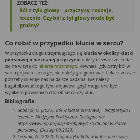
ZOBACZ TEŻ:
Ból z tyłu głowy – przyczyny, rodzaje,
leczenie. Czy ból z tył głowy może być
groźny?
Co robić w przypadku kłucia w sercu?
W przypadku długo utrzymującego się
kłucia w okolicy klatki
piersiowej o nieznanej przyczynie
należy niezwłocznie udać
się na wizytę do
lekarza rodzinnego
. Również, gdy ostry ból w
sercu pojawia się nagle, nie należy go ignorować. Lekarz w razie
potrzeby skieruje nas na dalsze badania. Nie należy
bagatelizować tego typu objawów, gdyż mogą one być
wynikiem poważnych chorób serca czy płuc.
Bibliografia:
Boboryk, D. (2022). Ból w klatce piersiowej - diagnostyka i
leczenie. Medycyna Praktyczna. Dostępne na:
https://www.mp.pl/pacjent/objawy/175306,bol-w-klatce-
piersiowej. (Dostęp 08.2023)
Leśniak, W. (2022). Diagnostyka bólu w klatce piersiowej.