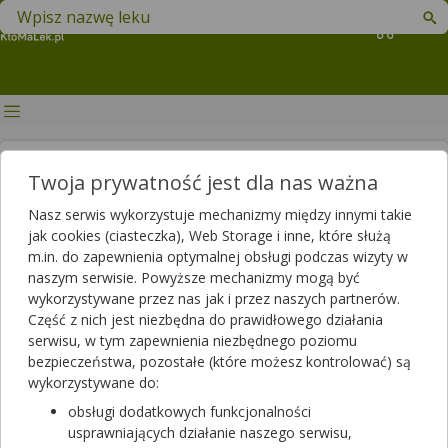
Znajdź lek w swojej okolicy
Koszyk
Kłucie w sercu — niepokojący
Twoja prywatność jest dla nas ważna
objaw. Co może oznaczać kłucie
Nasz serwis wykorzystuje mechanizmy między innymi takie
w sercu i kiedy szukać pomocy
jak cookies (ciasteczka), Web Storage i inne, które służą
m.in. do zapewnienia optymalnej obsługi podczas wizyty w
u lekarza?
naszym serwisie. Powyższe mechanizmy mogą być
wykorzystywane przez nas jak i przez naszych partnerów.
Autor
Część z nich jest niezbędna do prawidłowego działania
2023-12-29 11:09
2025-06-03 14:20
Publikacja:
Aktualizacja:
serwisu, w tym zapewnienia niezbędnego poziomu
bezpieczeństwa, pozostałe (które możesz kontrolować) są
Artykuł rekomendowany przez:
wykorzystywane do:
mgr farmacji specjalista farmacji aptecznej
obsługi dodatkowych funkcjonalności
Andrzej Jakimiuk,
magister farmacji Bartłomiej
usprawniających działanie naszego serwisu,
Łuczyński