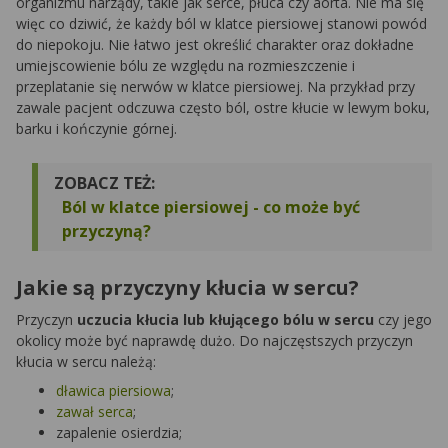
organizmu narządy, takie jak serce, płuca czy aorta. Nie ma się
więc co dziwić, że każdy ból w klatce piersiowej stanowi powód
do niepokoju. Nie łatwo jest określić charakter oraz dokładne
umiejscowienie bólu ze względu na rozmieszczenie i
przeplatanie się nerwów w klatce piersiowej. Na przykład przy
zawale pacjent odczuwa często ból, ostre kłucie w lewym boku,
barku i kończynie górnej.
ZOBACZ TEŻ:
Ból w klatce piersiowej - co może być
przyczyną?
Jakie są przyczyny kłucia w sercu?
Przyczyn
uczucia kłucia lub kłującego bólu w sercu
czy jego
okolicy może być naprawdę dużo. Do najczęstszych przyczyn
kłucia w sercu należą:
dławica piersiowa
;
zawał serca
;
zapalenie osierdzia;