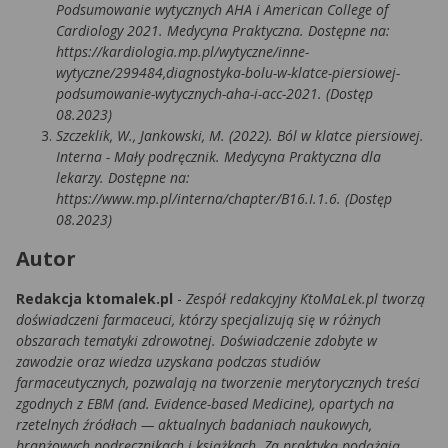
Podsumowanie wytycznych AHA i American College of
Cardiology 2021. Medycyna Praktyczna. Dostępne na:
https://kardiologia.mp.pl/wytyczne/inne-
wytyczne/299484,diagnostyka-bolu-w-klatce-piersiowej-
podsumowanie-wytycznych-aha-i-acc-2021. (Dostęp
08.2023)
Szczeklik, W., Jankowski, M. (2022). Ból w klatce piersiowej.
Interna - Mały podręcznik. Medycyna Praktyczna dla
lekarzy. Dostępne na:
https://www.mp.pl/interna/chapter/B16.I.1.6. (Dostęp
08.2023)
Autor
Redakcja ktomalek.pl
-
Zespół redakcyjny KtoMaLek.pl tworzą
doświadczeni farmaceuci, którzy specjalizują się w różnych
obszarach tematyki zdrowotnej. Doświadczenie zdobyte w
zawodzie oraz wiedza uzyskana podczas studiów
farmaceutycznych, pozwalają na tworzenie merytorycznych treści
zgodnych z EBM (and. Evidence-based Medicine), opartych na
rzetelnych źródłach — aktualnych badaniach naukowych,
branżowych podręcznikach i książkach. Za praktyką podążają