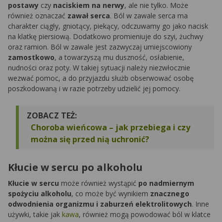
postawy
czy
naciskiem na nerwy
, ale nie tylko. Może
również oznaczać
zawał serca
. Ból w zawale serca ma
charakter ciągły, gniotący, piekący, odczuwamy go jako nacisk
na klatkę piersiową. Dodatkowo promieniuje do szyi, żuchwy
oraz ramion. Ból w zawale jest zazwyczaj umiejscowiony
zamostkowo
, a towarzyszą mu duszność, osłabienie,
nudności oraz poty. W takiej sytuacji należy niezwłocznie
wezwać pomoc, a do przyjazdu służb obserwować osobę
poszkodowaną i w razie potrzeby udzielić jej pomocy.
ZOBACZ TEŻ:
Choroba wieńcowa – jak przebiega i czy
można się przed nią uchronić?
Kłucie w sercu po alkoholu
Kłucie w sercu
może również wystąpić
po nadmiernym
spożyciu alkoholu
, co może być wynikiem
znacznego
odwodnienia organizmu i zaburzeń elektrolitowych
. Inne
używki, takie jak
kawa
, również mogą powodować ból w klatce