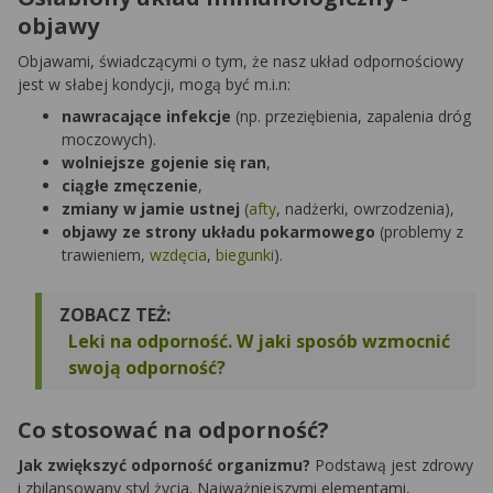
objawy
Objawami, świadczącymi o tym, że nasz układ odpornościowy
jest w słabej kondycji, mogą być m.i.n:
nawracające infekcje
(np. przeziębienia, zapalenia dróg
moczowych).
wolniejsze gojenie się ran
,
ciągłe zmęczenie
,
zmiany w jamie ustnej
(
afty
, nadżerki, owrzodzenia),
objawy ze strony układu pokarmowego
(problemy z
trawieniem,
wzdęcia
,
biegunki
).
ZOBACZ TEŻ:
Leki na odporność. W jaki sposób wzmocnić
swoją odporność?
Co stosować na odporność?
Jak zwiększyć odporność organizmu?
Podstawą jest zdrowy
i zbilansowany styl życia. Najważniejszymi elementami,