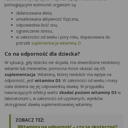
pomagającymi wzmocnić organizm są:
zbilansowana dieta,
umiarkowana aktywność fizyczna,
odpowiednia ilość snu,
ograniczenie stresu,
w zależności od wieku i pory roku, dopasowana do
potrzeb
suplementacja witaminą D
.
Co na odporność dla dziecka?
W sytuacji, gdy dziecko nie dojada, ma stwierdzone niedobory
witamin lub minerałów, pomocna może okazać się ich
suplementacja
. Witaminą, której niedobór ma wpływ na
odporność, jest
witamina D3
. W zależności od wieku i masy
ciała dobiera się jej odpowiednią dawkę. W przypadku
nawracających infekcji warto
zbadać poziom witaminy D3
w
laboratorium i, w zależności od uzyskanych, wyników
skorygować dawkę suplementowanej witaminy.
ZOBACZ TEŻ:
Witaminy na odporność – czy są skuteczne?