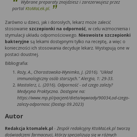
Wybrane preparaty znajdziesz i zarezerwujesz przez
portal
KtoMaLek.pl
.
Zarówno u dzieci, jak i dorosłych, lekarz może zalecić
stosowanie
szczepionki na odporność
, w celu wzmocnienia i
stymulacji układu odpornościowego.
Nieswoiste szczepionki
bakteryjne
są lekami dostępnymi tylko na receptę, a więc o
konieczności ich stosowania decyduje lekarz. Występują one w
postaci doustnej.
Bibliografia:
Roży, A., Chorostowska-Wynimko, J. (2016). "Układ
immunologiczny osób starszych." Alergia, 1: 29-33.
Mastalerz, L. (2016). Odporność - od czego zależy?
Medycyna Praktyczna. Dostępne na:
https://www.mp.pl/pacjent/dieta/wywiady/90034,od-czego-
zalezy-odpornosc (Dostęp 09.2023)
Autor
Redakcja ktomalek.pl
-
Zespół redakcyjny KtoMaLek.pl tworzą
doświadczeni farmaceuci, którzy specjalizują się w różnych