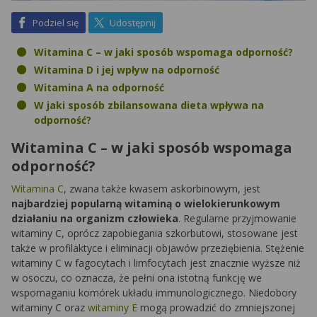
na Facebook
na X
Podziel się
Udostępnij
Witamina C – w jaki sposób wspomaga odporność?
Witamina D i jej wpływ na odporność
Witamina A na odporność
W jaki sposób zbilansowana dieta wpływa na
odporność?
Witamina C – w jaki sposób wspomaga
odporność?
Witamina C
, zwana także kwasem askorbinowym, jest
najbardziej popularną witaminą o wielokierunkowym
działaniu na organizm człowieka
. Regularne przyjmowanie
witaminy C, oprócz zapobiegania szkorbutowi, stosowane jest
także w profilaktyce i eliminacji objawów przeziębienia. Stężenie
witaminy C w fagocytach i limfocytach jest znacznie wyższe niż
w osoczu, co oznacza, że pełni ona istotną funkcję we
wspomaganiu komórek układu immunologicznego. Niedobory
witaminy C oraz
witaminy E
mogą prowadzić do zmniejszonej