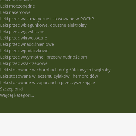
Leki moczopędne
Leki nasercowe
Leki przeciwastmatyczne i stosowane w POChP
Leki przeciwbiegunkowe, doustne elektrolity
Leki przeciwgrzybiczne
Leki przeciwkrwotoczne
Leki przeciwnadciśnieniowe
Leki przeciwpadaczkowe
Leki przeciwwymiotne i przeciw nudnościom
Leki przeciwzakrzepowe
Leki stosowane w chorobach dróg żółciowych i wątroby
Leki stosowane w leczeniu żylaków i hemoroidów
Leki stosowane w zaparciach i przeczyszczające
Szczepionki
Więcej kategorii...
LEKI TRUDNO DOSTĘPNE
5-Fluorouracil Ebewe