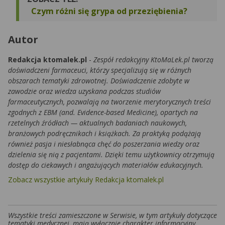
Czym różni się grypa od przeziębienia?
Autor
Redakcja ktomalek.pl
-
Zespół redakcyjny KtoMaLek.pl tworzą
doświadczeni farmaceuci, którzy specjalizują się w różnych
obszarach tematyki zdrowotnej. Doświadczenie zdobyte w
zawodzie oraz wiedza uzyskana podczas studiów
farmaceutycznych, pozwalają na tworzenie merytorycznych treści
zgodnych z EBM (and. Evidence-based Medicine), opartych na
rzetelnych źródłach — aktualnych badaniach naukowych,
branżowych podręcznikach i książkach. Za praktyką podążają
również pasja i niesłabnąca chęć do poszerzania wiedzy oraz
dzielenia się nią z pacjentami. Dzięki temu użytkownicy otrzymują
dostęp do ciekawych i angażujących materiałów edukacyjnych.
Zobacz wszystkie artykuły Redakcja ktomalek.pl
Wszystkie treści zamieszczone w Serwisie, w tym artykuły dotyczące
tematyki medycznej, mają wyłącznie charakter informacyjny.