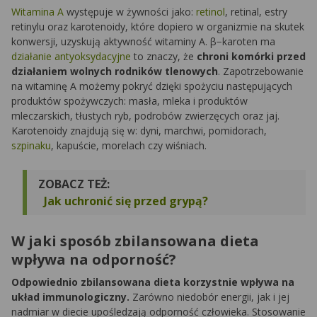
Witamina A
występuje w żywności jako:
retinol
, retinal, estry
retinylu oraz karotenoidy, które dopiero w organizmie na skutek
konwersji, uzyskują aktywność witaminy A. β−karoten ma
działanie antyoksydacyjne
to znaczy, że
chroni komórki przed
działaniem wolnych rodników tlenowych
. Zapotrzebowanie
na witaminę A możemy pokryć dzięki spożyciu następujących
produktów spożywczych: masła, mleka i produktów
mleczarskich, tłustych ryb, podrobów zwierzęcych oraz jaj.
Karotenoidy znajdują się w: dyni, marchwi, pomidorach,
szpinaku
, kapuście, morelach czy wiśniach.
ZOBACZ TEŻ:
Jak uchronić się przed grypą?
W jaki sposób zbilansowana dieta
wpływa na odporność?
Odpowiednio zbilansowana dieta korzystnie wpływa na
układ immunologiczny.
Zarówno niedobór energii, jak i jej
nadmiar w diecie upośledzają odporność człowieka. Stosowanie