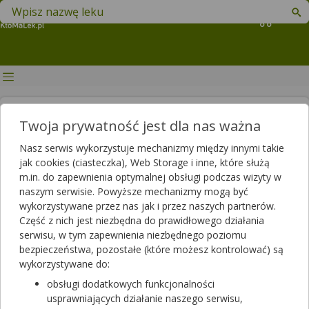
Znajdź lek w swojej okolicy
Koszyk
Witaminy na odporność – czy są
Twoja prywatność jest dla nas ważna
skuteczne?
Nasz serwis wykorzystuje mechanizmy między innymi takie
jak cookies (ciasteczka), Web Storage i inne, które służą
Autor
m.in. do zapewnienia optymalnej obsługi podczas wizyty w
2020-12-09 16:22
2025-06-03 14:20
Publikacja:
Aktualizacja:
naszym serwisie. Powyższe mechanizmy mogą być
wykorzystywane przez nas jak i przez naszych partnerów.
Artykuł rekomendowany przez:
Część z nich jest niezbędna do prawidłowego działania
magister farmacji Bartłomiej Łuczyński
serwisu, w tym zapewnienia niezbędnego poziomu
bezpieczeństwa, pozostałe (które możesz kontrolować) są
Osłabiona odporność bywa powodem częstych infekcji i
wykorzystywane do:
przeziębień, zwłaszcza w sezonie jesienno-zimowym. Najlepszą
ochronę przed różnego rodzaju patogenami zapewnia
obsługi dodatkowych funkcjonalności
prawidłowo działający układ odpornościowy. Niedobory
usprawniających działanie naszego serwisu,