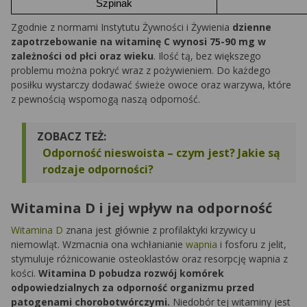
Szpinak
Zgodnie z normami Instytutu Żywności i Żywienia
dzienne
zapotrzebowanie na witaminę C wynosi 75-90 mg w
zależności od płci oraz wieku
. Ilość tą, bez większego
problemu można pokryć wraz z pożywieniem. Do każdego
posiłku wystarczy dodawać świeże owoce oraz warzywa, które
z pewnością wspomogą naszą odporność.
ZOBACZ TEŻ:
Odporność nieswoista – czym jest? Jakie są
rodzaje odporności?
Witamina D i jej wpływ na odporność
Witamina D
znana jest głównie z profilaktyki krzywicy u
niemowląt. Wzmacnia ona wchłanianie
wapnia
i fosforu z jelit,
stymuluje różnicowanie osteoklastów oraz resorpcję wapnia z
kości.
Witamina D pobudza rozwój komórek
odpowiedzialnych za odporność organizmu przed
patogenami chorobotwórczymi.
Niedobór tej witaminy jest