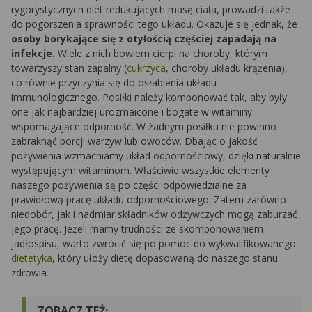
rygorystycznych diet redukujących masę ciała, prowadzi także
do pogorszenia sprawności tego układu. Okazuje się jednak, że
osoby borykające się z otyłością częściej zapadają na
infekcje.
Wiele z nich bowiem cierpi na choroby, którym
towarzyszy stan zapalny (
cukrzyca
, choroby układu krążenia),
co równie przyczynia się do osłabienia układu
immunologicznego. Posiłki należy komponować tak, aby były
one jak najbardziej urozmaicone i bogate w witaminy
wspomagające odporność. W żadnym posiłku nie powinno
zabraknąć porcji warzyw lub owoców. Dbając o jakość
pożywienia wzmacniamy układ odpornościowy, dzięki naturalnie
występującym witaminom. Właściwie wszystkie elementy
naszego pożywienia są po części odpowiedzialne za
prawidłową pracę układu odpornościowego. Zatem zarówno
niedobór, jak i nadmiar składników odżywczych mogą zaburzać
jego pracę. Jeżeli mamy trudności ze skomponowaniem
jadłospisu, warto zwrócić się po pomoc do wykwalifikowanego
dietetyka
, który ułoży dietę dopasowaną do naszego stanu
zdrowia.
ZOBACZ TEŻ: