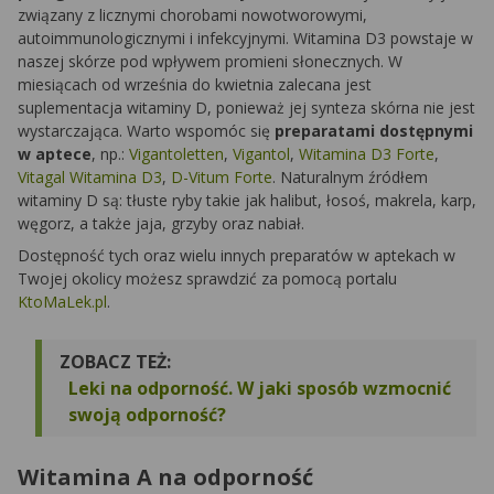
związany z licznymi chorobami nowotworowymi,
autoimmunologicznymi i infekcyjnymi. Witamina D3 powstaje w
naszej skórze pod wpływem promieni słonecznych. W
miesiącach od września do kwietnia zalecana jest
suplementacja witaminy D, ponieważ jej synteza skórna nie jest
wystarczająca. Warto wspomóc się
preparatami dostępnymi
w aptece
, np.:
Vigantoletten
,
Vigantol
,
Witamina D3 Forte
,
Vitagal Witamina D3
,
D-Vitum Forte
. Naturalnym źródłem
witaminy D są: tłuste ryby takie jak halibut, łosoś, makrela, karp,
węgorz, a także jaja, grzyby oraz nabiał.
Dostępność tych oraz wielu innych preparatów w aptekach w
Twojej okolicy możesz sprawdzić za pomocą portalu
KtoMaLek.pl
.
ZOBACZ TEŻ:
Leki na odporność. W jaki sposób wzmocnić
swoją odporność?
Witamina A na odporność