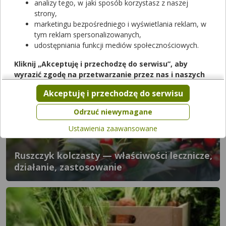
analizy tego, w jaki sposób korzystasz z naszej
strony,
marketingu bezpośredniego i wyświetlania reklam, w
tym reklam spersonalizowanych,
udostępniania funkcji mediów społecznościowych.
Tymianek pospolity — właściwości lecznicze,
działanie, zastosowanie
Kliknij „Akceptuję i przechodzę do serwisu”, aby
wyrazić zgodę na przetwarzanie przez nas i naszych
partnerów Twoich danych w powyższych celach.
Akceptuję i przechodzę do serwisu
Pamiętaj, że wyrażenie zgody jest dobrowolne, a wyrażoną
zgodę możesz w każdej chwili cofnąć, możesz też wycofać
Odrzuć niewymagane
zgodę na przetwarzanie Twoich danych tylko w niektórych
Ustawienia zaawansowane
celach. Jeżeli chcesz dowiedzieć się więcej lub chcesz
przeprowadzić konfigurację szczegółową, to możesz tego
dokonać za pomocą „Ustawień zaawansowanych”.
Ruszczyk kolczasty — właściwości lecznicze,
działanie, zastosowanie
Więcej informacji na temat wykorzystywania narzędzi
zewnętrznych w naszym serwisie znajdziesz w
Regulaminie
Serwisu
.