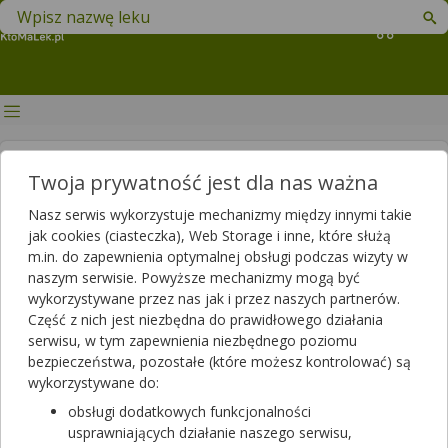
Znajdź lek w swojej okolicy
Koszyk
ziolopedia
Twoja prywatność jest dla nas ważna
Nasz serwis wykorzystuje mechanizmy między innymi takie
jak cookies (ciasteczka), Web Storage i inne, które służą
m.in. do zapewnienia optymalnej obsługi podczas wizyty w
naszym serwisie. Powyższe mechanizmy mogą być
wykorzystywane przez nas jak i przez naszych partnerów.
Część z nich jest niezbędna do prawidłowego działania
Mniszek lekarski — właściwości lecznicze,
serwisu, w tym zapewnienia niezbędnego poziomu
działanie, zastosowanie
bezpieczeństwa, pozostałe (które możesz kontrolować) są
wykorzystywane do:
obsługi dodatkowych funkcjonalności
usprawniających działanie naszego serwisu,