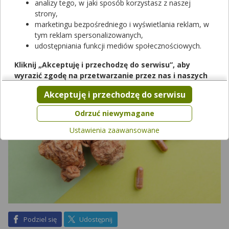
analizy tego, w jaki sposób korzystasz z naszej
potencjalne działanie prozdrowotne jest znacznie szersze. Czy
strony,
warto suplementować korzeń maca? Kiedy korzeń
marketingu bezpośredniego i wyświetlania reklam, w
„peruwiańskiego żeń-szenia” może pomóc, a kiedy jego
tym reklam spersonalizowanych,
stosowanie może być niebezpieczne?
udostępniania funkcji mediów społecznościowych.
Kliknij „Akceptuję i przechodzę do serwisu”, aby
wyrazić zgodę na przetwarzanie przez nas i naszych
partnerów Twoich danych w powyższych celach.
Akceptuję i przechodzę do serwisu
Pamiętaj, że wyrażenie zgody jest dobrowolne, a wyrażoną
zgodę możesz w każdej chwili cofnąć, możesz też wycofać
Odrzuć niewymagane
zgodę na przetwarzanie Twoich danych tylko w niektórych
Ustawienia zaawansowane
celach. Jeżeli chcesz dowiedzieć się więcej lub chcesz
przeprowadzić konfigurację szczegółową, to możesz tego
dokonać za pomocą „Ustawień zaawansowanych”.
Więcej informacji na temat wykorzystywania narzędzi
zewnętrznych w naszym serwisie znajdziesz w
Regulaminie
Serwisu
.
na Facebook
na X
Podziel się
Udostępnij