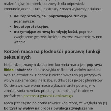
makrofagów, komórek kluczowych dla odpowiedzi
immunologicznej. Dalej, ekstrakty z maca wykazały działanie:
neuroprotekcyjne
i
poprawiające funkcje
poznawcze
;
hepatoprotekcyjne
;
utrzymujące zdrową kondycję kości
, poprzez
zwiększenie gęstości kośćca i wzrost zawartości w nim
wapnia.
Korzeń maca na płodność i poprawę funkcji
seksualnych
Najbardziej znanym działaniem korzenia maca jest
poprawa
libido
i płodności
. Ta niezwykła roślina od wieków uważana
była za afrodyzjak. Badania kliniczne wykazały jej pozytywny
wpływ suplementacji na liczbę, ruchliwość i jakość plemników.
Co ciekawe, czerwona maca wykazała także potencjał w
zmniejszaniu rozmiaru prostaty, co może być istotne w
profilaktyce
przerostu gruczołu krokowego
.
Maca jest często polecana również kobietom, ze względu na jej
korzystny wpływ na proces owulacji i zwiększanie