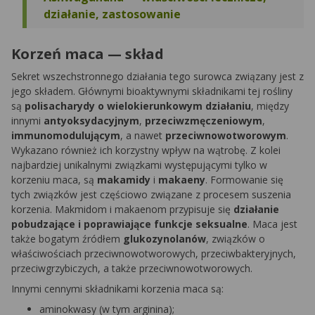
działanie, zastosowanie
Korzeń maca — skład
Sekret wszechstronnego działania tego surowca związany jest z
jego składem. Głównymi bioaktywnymi składnikami tej rośliny
są
polisacharydy o wielokierunkowym działaniu
, między
innymi
antyoksydacyjnym
,
przeciwzmęczeniowym
,
immunomodulującym
, a nawet
przeciwnowotworowym
.
Wykazano również ich korzystny wpływ na wątrobę. Z kolei
najbardziej unikalnymi związkami występującymi tylko w
korzeniu maca, są
makamidy
i
makaeny
. Formowanie się
tych związków jest częściowo związane z procesem suszenia
korzenia. Makmidom i makaenom przypisuje się
działanie
pobudzające i poprawiające funkcje seksualne
. Maca jest
także bogatym źródłem
glukozynolanów
, związków o
właściwościach przeciwnowotworowych, przeciwbakteryjnych,
przeciwgrzybiczych, a także przeciwnowotworowych.
Innymi cennymi składnikami korzenia maca są:
aminokwasy (w tym arginina);