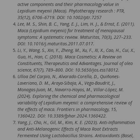
active components and their pharmacology value in
Lepidium meyenii (Maca). Phytotherapy research : PTR,
35(12), 6706–6719. DOI: 10.1002/ptr.7257
Lee, M. S., Shin, B. C., Yang, E. J., Lim, H. J., & Ernst, E. (2011).
Maca (Lepidium meyenii) for treatment of menopausal
symptoms: A systematic review. Maturitas, 70(3), 227–233.
DOI: 10.1016/j.maturitas.2011.07.017.
Li, Y., Wang, S., Xin, Y., Zheng, M., Xu, F., Xi, X., Cao, H., Cui, X.,
Guo, H., Han, C. (2018). Maca Cosmetics: A Review on
Constituents, Therapeutics and Advantages. Journal of oleo
science, 67(7), 789–800. DOI: 10.5650/jos.ess18012.
Ulloa Del Carpio, N., Alvarado-Corella, D., Quiñones-
Laveriano, D. M., Araya-Sibaja, A., Vega-Baudrit, J.,
Monagas-Juan, M., Navarro-Hoyos, M., Villar-López, M.
(2024). Exploring the chemical and pharmacological
variability of Lepidium meyenii: a comprehensive review of
the effects of maca. Frontiers in pharmacology, 15,
1360422. DOI: 10.3389/fphar.2024.1360422.
Yang, J., Cho, H., Gil, M., Kim, K. E. (2023). Anti-Inflammation
and Anti-Melanogenic Effects of Maca Root Extracts
Fermented Using Lactobacillus Strains. Antioxidants (Basel,