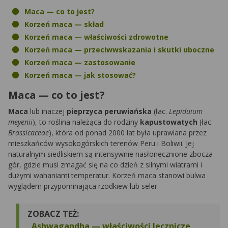
Maca — co to jest?
Korzeń maca — skład
Korzeń maca — właściwości zdrowotne
Korzeń maca — przeciwwskazania i skutki uboczne
Korzeń maca — zastosowanie
Korzeń maca — jak stosować?
Maca — co to jest?
Maca
lub inaczej
pieprzyca peruwiańska
(łac.
Lepiduium
meyenii
), to roślina należąca do rodziny
kapustowatych
(łac.
Brassicaceae
), która od ponad 2000 lat była uprawiana przez
mieszkańców wysokogórskich terenów Peru i Boliwii. Jej
naturalnym siedliskiem są intensywnie nasłonecznione zbocza
gór, gdzie musi zmagać się na co dzień z silnymi wiatrami i
dużymi wahaniami temperatur. Korzeń maca stanowi bulwa
wyglądem przypominająca rzodkiew lub seler.
ZOBACZ TEŻ:
Ashwagandha — właściwości lecznicze,