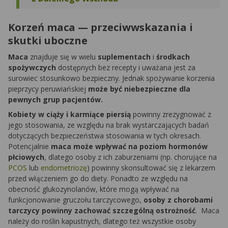
Korzeń maca — przeciwwskazania i
skutki uboczne
Maca
znajduje się w wielu
suplementach
i
środkach
spożywczych
dostępnych bez recepty i uważana jest za
surowiec stosunkowo bezpieczny. Jednak spożywanie korzenia
pieprzycy peruwiańskiej
może być niebezpieczne dla
pewnych grup pacjentów.
Kobiety w ciąży i karmiące piersią
powinny zrezygnować z
jego stosowania, ze względu na brak wystarczających badań
dotyczących bezpieczeństwa stosowania w tych okresach.
Potencjalnie
maca może wpływać na poziom hormonów
płciowych
, dlatego osoby z ich zaburzeniami (np. chorujące na
PCOS
lub
endometriozę
) powinny skonsultować się z lekarzem
przed włączeniem go do diety. Ponadto ze względu na
obecność glukozynolanów, które mogą wpływać na
funkcjonowanie gruczołu tarczycowego,
osoby z chorobami
tarczycy powinny zachować szczególną ostrożność
. Maca
należy do roślin kapustnych, dlatego też wszystkie osoby