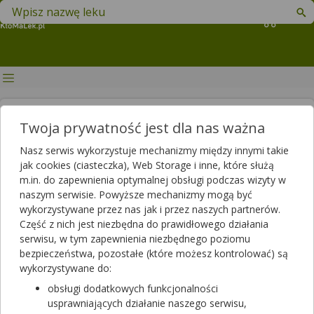
Znajdź lek w swojej okolicy
Koszyk
Korzeń maca — właściwości,
Twoja prywatność jest dla nas ważna
zastosowanie,
Nasz serwis wykorzystuje mechanizmy między innymi takie
przeciwwskazania
jak cookies (ciasteczka), Web Storage i inne, które służą
m.in. do zapewnienia optymalnej obsługi podczas wizyty w
Autor
naszym serwisie. Powyższe mechanizmy mogą być
wykorzystywane przez nas jak i przez naszych partnerów.
2025-07-17 12:57
2025-07-17 12:57
Publikacja:
Aktualizacja:
Część z nich jest niezbędna do prawidłowego działania
serwisu, w tym zapewnienia niezbędnego poziomu
Artykuł rekomendowany przez:
bezpieczeństwa, pozostałe (które możesz kontrolować) są
magister farmacji Bartłomiej Łuczyński
wykorzystywane do:
Korzeń maca jest naturalnym peruwiańskim skarbem, który
obsługi dodatkowych funkcjonalności
potrafi dodać energii niczym poranna kawa. Surowiec ten znany
usprawniających działanie naszego serwisu,
jest głównie przez swoje adaptogenne zdolności, jednak jego