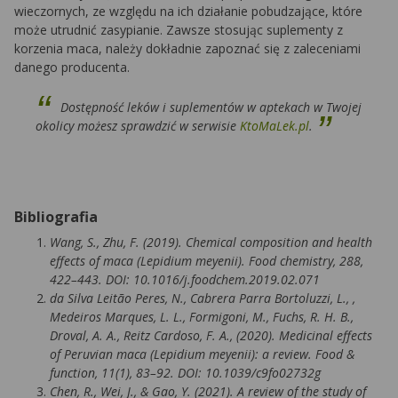
wieczornych, ze względu na ich działanie pobudzające, które
może utrudnić zasypianie. Zawsze stosując suplementy z
korzenia maca, należy dokładnie zapoznać się z zaleceniami
danego producenta.
Dostępność leków i suplementów w aptekach w Twojej
okolicy możesz sprawdzić w serwisie
KtoMaLek.pl
.
Bibliografia
Wang, S., Zhu, F. (2019). Chemical composition and health
effects of maca (Lepidium meyenii). Food chemistry, 288,
422–443. DOI: 10.1016/j.foodchem.2019.02.071
da Silva Leitão Peres, N., Cabrera Parra Bortoluzzi, L., ,
Medeiros Marques, L. L., Formigoni, M., Fuchs, R. H. B.,
Droval, A. A., Reitz Cardoso, F. A., (2020). Medicinal effects
of Peruvian maca (Lepidium meyenii): a review. Food &
function, 11(1), 83–92. DOI: 10.1039/c9fo02732g
Chen, R., Wei, J., & Gao, Y. (2021). A review of the study of