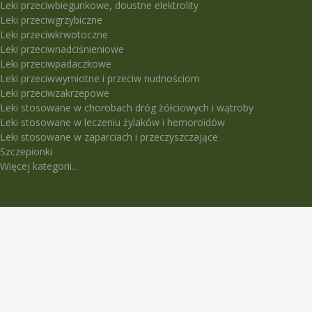
Leki przeciwbiegunkowe, doustne elektrolity
Leki przeciwgrzybiczne
Leki przeciwkrwotoczne
Leki przeciwnadciśnieniowe
Leki przeciwpadaczkowe
Leki przeciwwymiotne i przeciw nudnościom
Leki przeciwzakrzepowe
Leki stosowane w chorobach dróg żółciowych i wątroby
Leki stosowane w leczeniu żylaków i hemoroidów
Leki stosowane w zaparciach i przeczyszczające
Szczepionki
Więcej kategorii...
LEKI TRUDNO DOSTĘPNE
5-Fluorouracil Ebewe
Abasaglar
Abilify Maintena
Absenor