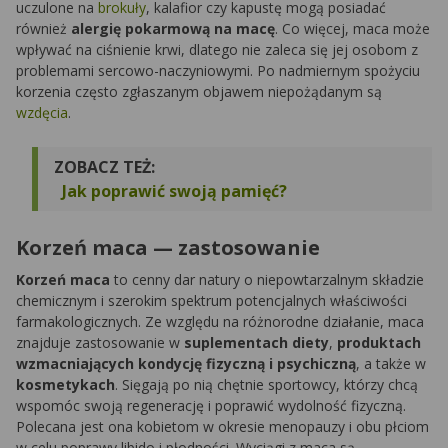
uczulone na
brokuły
, kalafior czy kapustę mogą posiadać
również
alergię pokarmową na macę
. Co więcej, maca może
wpływać na ciśnienie krwi, dlatego nie zaleca się jej osobom z
problemami sercowo-naczyniowymi. Po nadmiernym spożyciu
korzenia często zgłaszanym objawem niepożądanym są
wzdęcia
.
ZOBACZ TEŻ:
Jak poprawić swoją pamięć?
Korzeń maca — zastosowanie
Korzeń maca
to cenny dar natury o niepowtarzalnym składzie
chemicznym i szerokim spektrum potencjalnych właściwości
farmakologicznych. Ze względu na różnorodne działanie, maca
znajduje zastosowanie w
suplementach diety
,
produktach
wzmacniających kondycję fizyczną i psychiczną
, a także w
kosmetykach
. Sięgają po nią chętnie sportowcy, którzy chcą
wspomóc swoją regenerację i poprawić wydolność fizyczną.
Polecana jest ona kobietom w okresie menopauzy i obu płciom
w celu poprawy libido i płodności. Wyciągi z maca są