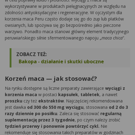
wykorzystywane w produktach pielęgnacyjnych ze względu na
zdolności antyoksydacyjne i regeneracyjne. W ojczystym dla
korzenia maca Peru często dodaje się go do zup lub płatków
owsianych, lub spożywa się go bezpośrednio jako pieczone
warzywo. Ponadto maca stanowi główny element tradycyjnego
peruwiańskiego silnie sfermentowanego napoju „
maca chica
”.
ZOBACZ TEŻ:
Bakopa - działanie i skutki uboczne
Korzeń maca — jak stosować?
Na rynku dostępne są liczne preparaty zawierające
wyciągi z
korzenia maca
w postaci
kapsułek
,
tabletek
, a nawet
proszku
czy też
ekstraktów
. Najczęściej rekomendowana
jest dawka
od 300 do 550 mg wyciągu
, stosowana
od 2 do 3
razy dziennie po posiłku
. Zaleca się stosować
regularną
suplementację przez 3 tygodnie
, po czym należy zrobić
tydzień przerwy i ponownie powtórzyć cykl.
Nie
rekomenduje się stosowania takich preparatów w godzinach