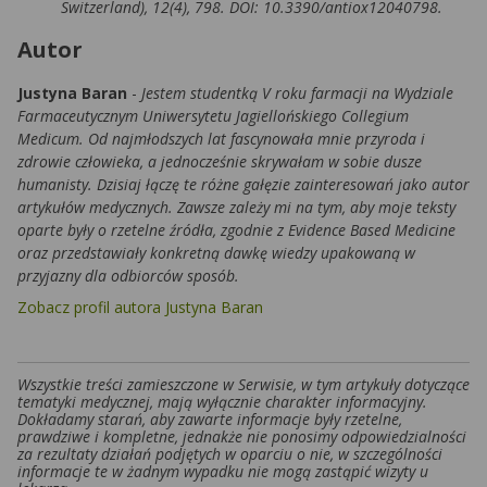
Switzerland), 12(4), 798. DOI: 10.3390/antiox12040798.
Autor
Justyna Baran
-
Jestem studentką V roku farmacji na Wydziale
Farmaceutycznym Uniwersytetu Jagiellońskiego Collegium
Medicum. Od najmłodszych lat fascynowała mnie przyroda i
zdrowie człowieka, a jednocześnie skrywałam w sobie dusze
humanisty. Dzisiaj łączę te różne gałęzie zainteresowań jako autor
artykułów medycznych. Zawsze zależy mi na tym, aby moje teksty
oparte były o rzetelne źródła, zgodnie z Evidence Based Medicine
oraz przedstawiały konkretną dawkę wiedzy upakowaną w
przyjazny dla odbiorców sposób.
Zobacz profil autora Justyna Baran
Wszystkie treści zamieszczone w Serwisie, w tym artykuły dotyczące
tematyki medycznej, mają wyłącznie charakter informacyjny.
Dokładamy starań, aby zawarte informacje były rzetelne,
prawdziwe i kompletne, jednakże nie ponosimy odpowiedzialności
za rezultaty działań podjętych w oparciu o nie, w szczególności
informacje te w żadnym wypadku nie mogą zastąpić wizyty u