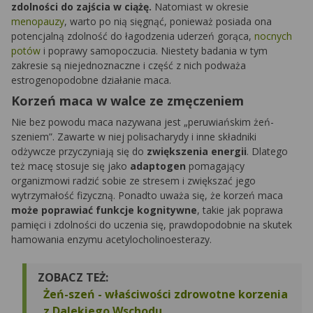
zdolności do zajścia w ciążę.
Natomiast w okresie
menopauzy
, warto po nią sięgnąć, ponieważ posiada ona
potencjalną zdolność do łagodzenia uderzeń gorąca,
nocnych
potów
i poprawy samopoczucia. Niestety badania w tym
zakresie są niejednoznaczne i część z nich podważa
estrogenopodobne działanie maca.
Korzeń maca w walce ze zmęczeniem
Nie bez powodu maca nazywana jest „peruwiańskim żeń-
szeniem”. Zawarte w niej polisacharydy i inne składniki
odżywcze przyczyniają się do
zwiększenia energii
. Dlatego
też macę stosuje się jako
adaptogen
pomagający
organizmowi radzić sobie ze stresem i zwiększać jego
wytrzymałość fizyczną. Ponadto uważa się, że korzeń maca
może poprawiać funkcje kognitywne
, takie jak poprawa
pamięci i zdolności do uczenia się, prawdopodobnie na skutek
hamowania enzymu acetylocholinoesterazy.
ZOBACZ TEŻ:
Żeń-szeń - właściwości zdrowotne korzenia
z Dalekiego Wschodu