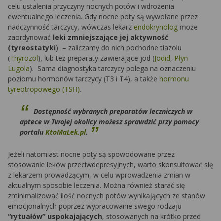
celu ustalenia przyczyny nocnych potów i wdrożenia
ewentualnego leczenia. Gdy nocne poty są wywołane przez
nadczynność tarczycy, wówczas lekarz
endokrynolog
może
zaordynować
leki zmniejszające jej aktywność
(tyreostatyki
) – zaliczamy do nich pochodne tiazolu
(
Thyrozol
), lub też preparaty zawierające jod (
Jodid
,
Płyn
Lugola
). Sama diagnostyka tarczycy polega na oznaczeniu
poziomu hormonów tarczycy (T3 i T4), a także
hormonu
tyreotropowego (TSH)
.
Dostępność wybranych preparatów leczniczych w
aptece w Twojej okolicy możesz sprawdzić przy pomocy
portalu
KtoMaLek.pl
.
Jeżeli natomiast nocne poty są spowodowane przez
stosowanie leków przeciwdepresyjnych, warto skonsultować się
z lekarzem prowadzącym, w celu wprowadzenia zmian w
aktualnym sposobie leczenia. Można również starać się
zminimalizować ilość nocnych potów wynikających ze stanów
emocjonalnych poprzez wypracowanie swego rodzaju
“rytuałów” uspokajających
, stosowanych na krótko przed