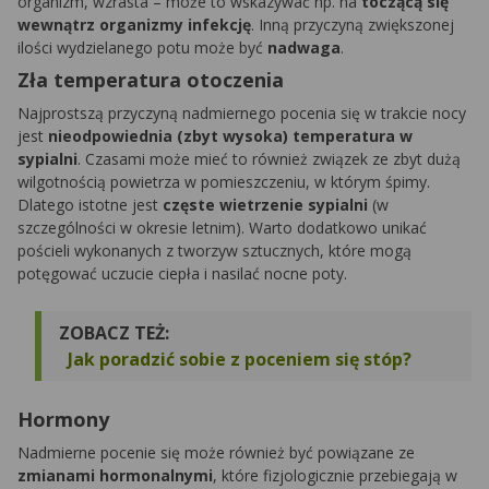
organizm, wzrasta – może to wskazywać np. na
toczącą się
wewnątrz organizmy infekcję
. Inną przyczyną zwiększonej
ilości wydzielanego potu może być
nadwaga
.
Zła temperatura otoczenia
Najprostszą przyczyną nadmiernego pocenia się w trakcie nocy
jest
nieodpowiednia (zbyt wysoka) temperatura w
sypialni
. Czasami może mieć to również związek ze zbyt dużą
wilgotnością powietrza w pomieszczeniu, w którym śpimy.
Dlatego istotne jest
częste wietrzenie sypialni
(w
szczególności w okresie letnim). Warto dodatkowo unikać
pościeli wykonanych z tworzyw sztucznych, które mogą
potęgować uczucie ciepła i nasilać nocne poty.
ZOBACZ TEŻ:
Jak poradzić sobie z poceniem się stóp?
Hormony
Nadmierne pocenie się może również być powiązane ze
zmianami hormonalnymi
, które fizjologicznie przebiegają w