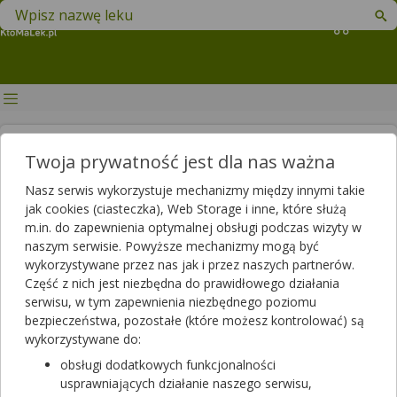
Znajdź lek w swojej okolicy
Koszyk
Nocne poty – przyczyny,
Twoja prywatność jest dla nas ważna
objawy, leczenie
Nasz serwis wykorzystuje mechanizmy między innymi takie
jak cookies (ciasteczka), Web Storage i inne, które służą
Autor
m.in. do zapewnienia optymalnej obsługi podczas wizyty w
2021-01-19 11:51
2025-06-03 14:20
Publikacja:
Aktualizacja:
naszym serwisie. Powyższe mechanizmy mogą być
wykorzystywane przez nas jak i przez naszych partnerów.
Artykuł rekomendowany przez:
Część z nich jest niezbędna do prawidłowego działania
magister farmacji Bartłomiej Łuczyński
serwisu, w tym zapewnienia niezbędnego poziomu
bezpieczeństwa, pozostałe (które możesz kontrolować) są
Nocne poty są dolegliwością, która może spotkać każdego z
wykorzystywane do:
nas. Niestety, objaw ten nie wskazuje na żadną konkretną
jednostkę chorobową. W takim razie jakie mogą być przyczyny
obsługi dodatkowych funkcjonalności
nadmiernego pocenia się w nocy? Jakie są inne towarzyszące
usprawniających działanie naszego serwisu,