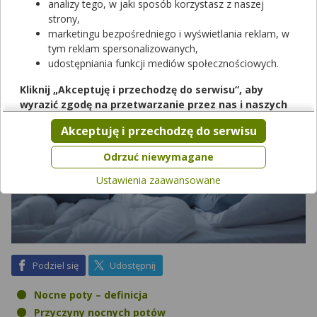
temu objawy? Czy istnieje skuteczny sposób leczenia nocnych
analizy tego, w jaki sposób korzystasz z naszej
potów?
strony,
marketingu bezpośredniego i wyświetlania reklam, w
tym reklam spersonalizowanych,
udostępniania funkcji mediów społecznościowych.
Kliknij „Akceptuję i przechodzę do serwisu”, aby
wyrazić zgodę na przetwarzanie przez nas i naszych
partnerów Twoich danych w powyższych celach.
Akceptuję i przechodzę do serwisu
Pamiętaj, że wyrażenie zgody jest dobrowolne, a wyrażoną
zgodę możesz w każdej chwili cofnąć, możesz też wycofać
Odrzuć niewymagane
zgodę na przetwarzanie Twoich danych tylko w niektórych
Ustawienia zaawansowane
celach. Jeżeli chcesz dowiedzieć się więcej lub chcesz
przeprowadzić konfigurację szczegółową, to możesz tego
dokonać za pomocą „Ustawień zaawansowanych”.
Więcej informacji na temat wykorzystywania narzędzi
zewnętrznych w naszym serwisie znajdziesz w
Regulaminie
Serwisu
.
na Facebook
na X
Podziel się
Udostępnij
Nocne poty – definicja
Przyczyny nocnych potów