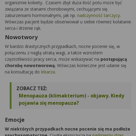
organizmie kobiety. Czasem zbyt duża ilość potu może być
związana ze stanami chorobowymi, cechującymi się
zaburzeniami hormonalnymi, jak np.
nadczynność tarczycy
.
Wówczas pacjent będzie obserwował u siebie również kołatanie
serca i drżenie rąk.
Nowotwory
W bardzo drastycznych przypadkach, nocne pocenie się, w
połączeniu z nagłą utratą wagi, a także wzrostem
częstotliwości pracy serca, może wskazywać na
postępującą
chorobę nowotworową.
Wówczas konieczne jest udanie się
na konsultację do
lekarza
.
ZOBACZ TEŻ:
Menopauza (klimakterium) - objawy. Kiedy
pojawia się menopauza?
Emocje
W niektórych przypadkach nocne pocenie się ma podłoże
psychosomatyczne.
Ciągła ekspozycja na
nadmierny stres
,