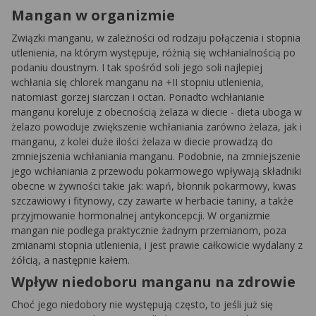
Mangan w organizmie
Związki manganu, w zależności od rodzaju połączenia i stopnia
utlenienia, na którym występuje, różnią się wchłanialnością po
podaniu doustnym. I tak spośród soli jego soli najlepiej
wchłania się chlorek manganu na +II stopniu utlenienia,
natomiast gorzej siarczan i octan. Ponadto wchłanianie
manganu koreluje z obecnością żelaza w diecie - dieta uboga w
żelazo powoduje zwiększenie wchłaniania zarówno żelaza, jak i
manganu, z kolei duże ilości żelaza w diecie prowadzą do
zmniejszenia wchłaniania manganu. Podobnie, na zmniejszenie
jego wchłaniania z przewodu pokarmowego wpływają składniki
obecne w żywności takie jak: wapń, błonnik pokarmowy, kwas
szczawiowy i fitynowy, czy zawarte w herbacie taniny, a także
przyjmowanie hormonalnej antykoncepcji. W organizmie
mangan nie podlega praktycznie żadnym przemianom, poza
zmianami stopnia utlenienia, i jest prawie całkowicie wydalany z
żółcią, a następnie kałem.
Wpływ niedoboru manganu na zdrowie
Choć jego niedobory nie występują często, to jeśli już się