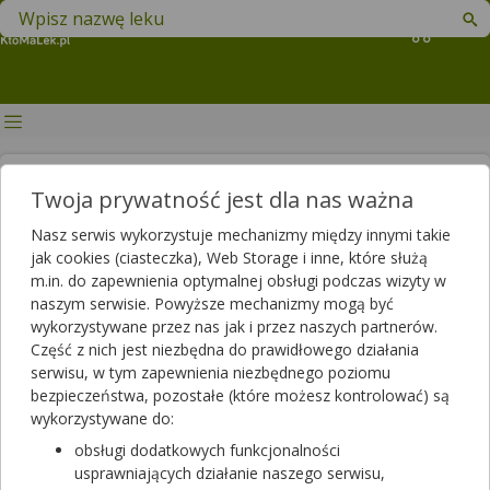
Znajdź lek w swojej okolicy
Koszyk
Mangan - jakie funkcje pełni w
Twoja prywatność jest dla nas ważna
naszym organizmie?
Nasz serwis wykorzystuje mechanizmy między innymi takie
jak cookies (ciasteczka), Web Storage i inne, które służą
Autor
m.in. do zapewnienia optymalnej obsługi podczas wizyty w
2019-09-18 12:11
2025-06-03 14:20
Publikacja:
Aktualizacja:
naszym serwisie. Powyższe mechanizmy mogą być
wykorzystywane przez nas jak i przez naszych partnerów.
Artykuł rekomendowany przez:
Część z nich jest niezbędna do prawidłowego działania
magister farmacji Bartłomiej Łuczyński
serwisu, w tym zapewnienia niezbędnego poziomu
bezpieczeństwa, pozostałe (które możesz kontrolować) są
O manganie i jego roli w naszych organizmach nie mówi się
wykorzystywane do:
często, jednak warto wiedzieć, że spełnia on wiele ważnych
funkcji. Czy jesteśmy narażeni na jego niedobór, w jaki sposób
obsługi dodatkowych funkcjonalności
się objawia i czym skutkuje? I czy nadmiar manganu może być
usprawniających działanie naszego serwisu,