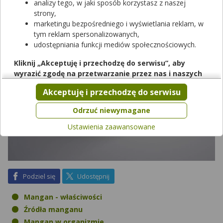
równie niebezpieczny?
analizy tego, w jaki sposób korzystasz z naszej
strony,
marketingu bezpośredniego i wyświetlania reklam, w
tym reklam spersonalizowanych,
udostępniania funkcji mediów społecznościowych.
Kliknij „Akceptuję i przechodzę do serwisu”, aby
wyrazić zgodę na przetwarzanie przez nas i naszych
partnerów Twoich danych w powyższych celach.
Akceptuję i przechodzę do serwisu
Pamiętaj, że wyrażenie zgody jest dobrowolne, a wyrażoną
zgodę możesz w każdej chwili cofnąć, możesz też wycofać
Odrzuć niewymagane
zgodę na przetwarzanie Twoich danych tylko w niektórych
Ustawienia zaawansowane
celach. Jeżeli chcesz dowiedzieć się więcej lub chcesz
przeprowadzić konfigurację szczegółową, to możesz tego
dokonać za pomocą „Ustawień zaawansowanych”.
Więcej informacji na temat wykorzystywania narzędzi
zewnętrznych w naszym serwisie znajdziesz w
Regulaminie
na Facebook
na X
Podziel się
Udostępnij
Serwisu
.
Mangan - właściwości
Źródła manganu
Mangan w organizmie