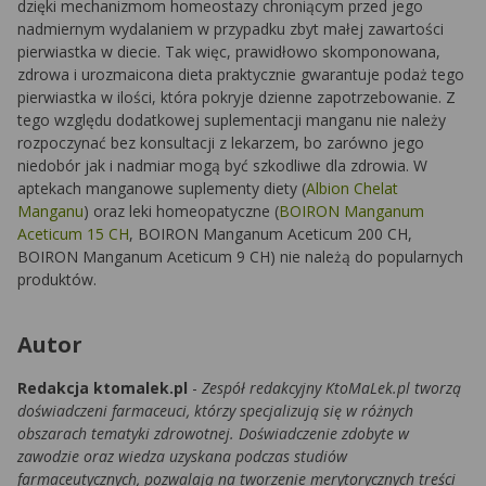
dzięki mechanizmom homeostazy chroniącym przed jego
nadmiernym wydalaniem w przypadku zbyt małej zawartości
pierwiastka w diecie. Tak więc, prawidłowo skomponowana,
zdrowa i urozmaicona dieta praktycznie gwarantuje podaż tego
pierwiastka w ilości, która pokryje dzienne zapotrzebowanie. Z
tego względu dodatkowej suplementacji manganu nie należy
rozpoczynać bez konsultacji z lekarzem, bo zarówno jego
niedobór jak i nadmiar mogą być szkodliwe dla zdrowia. W
aptekach manganowe suplementy diety (
Albion Chelat
Manganu
) oraz leki homeopatyczne (
BOIRON Manganum
Aceticum 15 CH
, BOIRON Manganum Aceticum 200 CH,
BOIRON Manganum Aceticum 9 CH) nie należą do popularnych
produktów.
Autor
Redakcja ktomalek.pl
-
Zespół redakcyjny KtoMaLek.pl tworzą
doświadczeni farmaceuci, którzy specjalizują się w różnych
obszarach tematyki zdrowotnej. Doświadczenie zdobyte w
zawodzie oraz wiedza uzyskana podczas studiów
farmaceutycznych, pozwalają na tworzenie merytorycznych treści