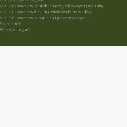
Leki stosowane w chorobach dróg żółciowych i wątroby
Leki stosowane w leczeniu żylaków i hemoroidów
Leki stosowane w zaparciach i przeczyszczające
Szczepionki
Więcej kategorii...
LEKI TRUDNO DOSTĘPNE
5-Fluorouracil Ebewe
Abasaglar
Abilify Maintena
Absenor
Activelle
Actrapid Penfill
Angeliq
Anoro Ellipta (Anoro)
Apidra
Apidra Solostar
Aspulmo