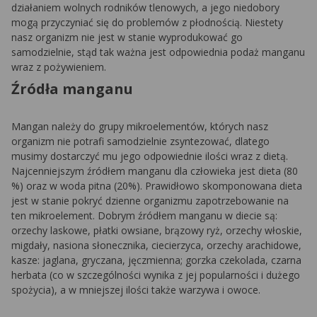
działaniem wolnych rodników tlenowych, a jego niedobory
mogą przyczyniać się do problemów z płodnością. Niestety
nasz organizm nie jest w stanie wyprodukować go
samodzielnie, stąd tak ważna jest odpowiednia podaż manganu
wraz z pożywieniem.
Źródła manganu
Mangan należy do grupy mikroelementów, których nasz
organizm nie potrafi samodzielnie zsyntezować, dlatego
musimy dostarczyć mu jego odpowiednie ilości wraz z dietą.
Najcenniejszym źródłem manganu dla człowieka jest dieta (80
%) oraz w woda pitna (20%). Prawidłowo skomponowana dieta
jest w stanie pokryć dzienne organizmu zapotrzebowanie na
ten mikroelement. Dobrym źródłem manganu w diecie są:
orzechy laskowe, płatki owsiane, brązowy ryż, orzechy włoskie,
migdały, nasiona słonecznika, ciecierzyca, orzechy arachidowe,
kasze: jaglana, gryczana, jęczmienna; gorzka czekolada, czarna
herbata (co w szczególności wynika z jej popularności i dużego
spożycia), a w mniejszej ilości także warzywa i owoce.