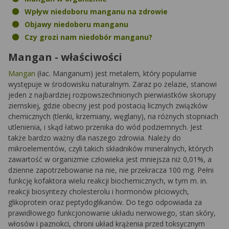
Wpływ niedoboru manganu na zdrowie
Objawy niedoboru manganu
Czy grozi nam niedobór manganu?
Mangan - właściwości
Mangan
(łac. Manganum) jest metalem, który popularnie
występuje w środowisku naturalnym. Zaraz po żelazie, stanowi
jeden z najbardziej rozpowszechnionych pierwiastków skorupy
ziemskiej, gdzie obecny jest pod postacią licznych związków
chemicznych (tlenki, krzemiany, węglany), na różnych stopniach
utlenienia, i skąd łatwo przenika do wód podziemnych. Jest
także bardzo ważny dla naszego zdrowia. Należy do
mikroelementów, czyli takich składników mineralnych, których
zawartość w organizmie człowieka jest mniejsza niż 0,01%, a
dzienne zapotrzebowanie na nie, nie przekracza 100 mg. Pełni
funkcję kofaktora wielu reakcji biochemicznych, w tym m. in.
reakcji biosyntezy cholesterolu i hormonów płciowych,
glikoprotein oraz peptydoglikanów. Do tego odpowiada za
prawidłowego funkcjonowanie układu nerwowego, stan skóry,
włosów i paznokci, chroni układ krążenia przed toksycznym