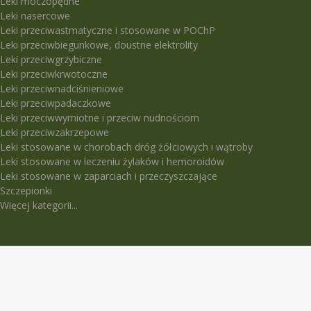
Leki moczopędne
Leki nasercowe
Leki przeciwastmatyczne i stosowane w POChP
Leki przeciwbiegunkowe, doustne elektrolity
Leki przeciwgrzybiczne
Leki przeciwkrwotoczne
Leki przeciwnadciśnieniowe
Leki przeciwpadaczkowe
Leki przeciwwymiotne i przeciw nudnościom
Leki przeciwzakrzepowe
Leki stosowane w chorobach dróg żółciowych i wątroby
Leki stosowane w leczeniu żylaków i hemoroidów
Leki stosowane w zaparciach i przeczyszczające
Szczepionki
Więcej kategorii...
LEKI TRUDNO DOSTĘPNE
5-Fluorouracil Ebewe