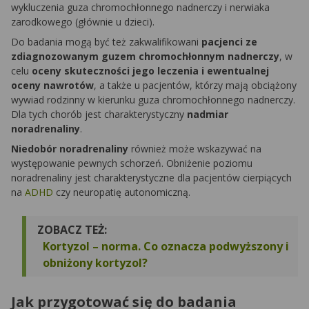
wykluczenia guza chromochłonnego nadnerczy i nerwiaka
zarodkowego (głównie u dzieci).
Do badania mogą być też zakwalifikowani
pacjenci ze
zdiagnozowanym guzem chromochłonnym nadnerczy
, w
celu
oceny skuteczności jego leczenia i ewentualnej
oceny nawrotów
, a także u pacjentów, którzy mają obciążony
wywiad rodzinny w kierunku guza chromochłonnego nadnerczy.
Dla tych chorób jest charakterystyczny
nadmiar
noradrenaliny
.
Niedobór noradrenaliny
również może wskazywać na
występowanie pewnych schorzeń. Obniżenie poziomu
noradrenaliny jest charakterystyczne dla pacjentów cierpiących
na
ADHD
czy neuropatię autonomiczną.
ZOBACZ TEŻ:
Kortyzol – norma. Co oznacza podwyższony i
obniżony kortyzol?
Jak przygotować się do badania