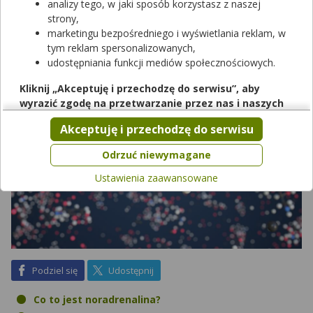
analizy tego, w jaki sposób korzystasz z naszej
właściwego funkcjonowania organizmu. Do czego służy
strony,
badanie poziomu noradrenaliny i jak obniżyć jej poziom?
marketingu bezpośredniego i wyświetlania reklam, w
tym reklam spersonalizowanych,
udostępniania funkcji mediów społecznościowych.
Kliknij „Akceptuję i przechodzę do serwisu”, aby
wyrazić zgodę na przetwarzanie przez nas i naszych
partnerów Twoich danych w powyższych celach.
Akceptuję i przechodzę do serwisu
Pamiętaj, że wyrażenie zgody jest dobrowolne, a wyrażoną
zgodę możesz w każdej chwili cofnąć, możesz też wycofać
Odrzuć niewymagane
zgodę na przetwarzanie Twoich danych tylko w niektórych
Ustawienia zaawansowane
celach. Jeżeli chcesz dowiedzieć się więcej lub chcesz
przeprowadzić konfigurację szczegółową, to możesz tego
dokonać za pomocą „Ustawień zaawansowanych”.
Więcej informacji na temat wykorzystywania narzędzi
zewnętrznych w naszym serwisie znajdziesz w
Regulaminie
Serwisu
.
na Facebook
na X
Podziel się
Udostępnij
Co to jest noradrenalina?