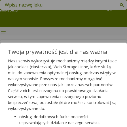
Znajdź lek w swojej okolicy
Koszyk
Noradrenalina — czym jest i
Twoja prywatność jest dla nas ważna
jakie role odgrywa? Badanie i
Nasz serwis wykorzystuje mechanizmy między innymi takie
normy noradrenaliny
jak cookies (ciasteczka), Web Storage i inne, które służą
m.in. do zapewnienia optymalnej obsługi podczas wizyty w
Autor
naszym serwisie. Powyższe mechanizmy mogą być
wykorzystywane przez nas jak i przez naszych partnerów.
2025-01-24 18:40
2025-01-24 20:20
Publikacja:
Aktualizacja:
Część z nich jest niezbędna do prawidłowego działania
serwisu, w tym zapewnienia niezbędnego poziomu
Artykuł rekomendowany przez:
bezpieczeństwa, pozostałe (które możesz kontrolować) są
magister farmacji Bartłomiej Łuczyński
wykorzystywane do:
Noradrenalina należy do grupy hormonów zwanych
obsługi dodatkowych funkcjonalności
katecholaminami. Odgrywa w ustroju wiele ważnych funkcji, a
usprawniających działanie naszego serwisu,
działanie noradrenaliny i jej prawidłowy poziom jest istotny dla