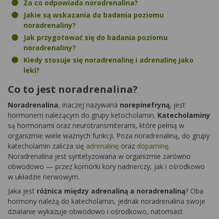
Za co odpowiada noradrenalina?
Jakie są wskazania do badania poziomu
noradrenaliny?
Jak przygotować się do badania poziomu
noradrenaliny?
Kiedy stosuje się noradrenalinę i adrenalinę jako
leki?
Co to jest noradrenalina?
Noradrenalina
, inaczej nazywana
norepinefryną
, jest
hormonem należącym do grupy ketocholamin.
Katecholaminy
są hormonami oraz neurotransmiterami, które pełnią w
organizmie wiele ważnych funkcji. Poza noradrenaliną, do grupy
katecholamin zalicza się
adrenalinę
oraz
dopaminę
.
Noradrenalina jest syntetyzowana w organizmie zarówno
obwodowo — przez komórki kory nadnerczy, jak i ośrodkowo
w układzie nerwowym.
Jaka jest
różnica między adrenaliną a noradrenaliną
? Oba
hormony należą do katecholamin, jednak noradrenalina swoje
działanie wykazuje obwodowo i ośrodkowo, natomiast