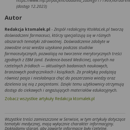
https://www.mp.pl/pacjent/badania_zabiegi/171969,noradren
(dostęp 12.2023)
Autor
Redakcja ktomalek.pl
-
Zespół redakcyjny KtoMaLek.pl tworzą
doświadczeni farmaceuci, którzy specjalizują się w różnych
obszarach tematyki zdrowotnej. Doświadczenie zdobyte w
zawodzie oraz wiedza uzyskana podczas studiów
farmaceutycznych, pozwalają na tworzenie merytorycznych treści
zgodnych z EBM (and. Evidence-based Medicine), opartych na
rzetelnych źródłach — aktualnych badaniach naukowych,
branżowych podręcznikach i książkach. Za praktyką podążają
również pasja i niesłabnąca chęć do poszerzania wiedzy oraz
dzielenia się nią z pacjentami. Dzięki temu użytkownicy otrzymują
dostęp do ciekawych i angażujących materiałów edukacyjnych.
Zobacz wszystkie artykuły Redakcja ktomalek.pl
Wszystkie treści zamieszczone w Serwisie, w tym artykuły dotyczące
tematyki medycznej, mają wyłącznie charakter informacyjny.
Dokładamy starań, aby zawarte informacje były rzetelne,