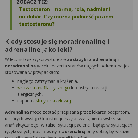
ZOBACZ TEŻ:
Testosteron – norma, rola, nadmiar i
niedobór. Czy można podnieść poziom
testosteronu?
Kiedy stosuje się noradrenalinę i
adrenalinę jako leki?
W lecznictwie wykorzystuje się
zastrzyki z adrenaliną i
noradrenaliną
w celu leczenia stanów nagłych. Adrenalina jest
stosowana w przypadkach:
nagłego zatrzymania krążenia,
wstrząsu anafilaktycznego
lub ostrych reakcji
alergicznych,
napadu
astmy oskrzelowej
.
Adrenalina
może zostać przepisana przez lekarza pacjentom,
u których wystąpił lub istnieje ryzyko wystąpienia wstrząsu
anafilaktycznego. W takiej sytuacji pacjenci, będąc w sytuacjach
ryzykownych, noszą
peny z adrenaliną
przy sobie, by w razie
sytuacji zagrażającej życiu mogli ich użyć.