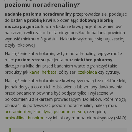
poziomu noradrenaliny?
Badanie poziomu noradrenaliny
przeprowadza się, poddając
do badania
próbkę krwi
lub oceniając
dobową zbiórkę
moczu pacjenta
. Idąc na badanie krwi, pacjent powinien być
na czczo, czyli czas od ostatniego posiłku do badania powinien
wynosić minimum 8 godzin. Nakłucie wykonuje się najczęściej
z żyły łokciowej.
Na stężenie katecholamin, w tym noradrenaliny, wpływ może
mieć
poziom stresu
pacjenta oraz
niektóre pokarmy
,
dlatego na kilka dni przed badaniem warto ograniczyć takie
produkty jak
kawa
,
herbata
, żółty ser,
czekolada
czy cytrusy.
Na stężenie katecholamin we krwi wpływ mają też niektóre leki,
jednak decyzja co do ich odstawienia lub zmiany dawkowania
przed badaniem powinna być podjęta tylko i wyłącznie w
porozumieniu z lekarzem prowadzącym. Do leków, które mogą
obniżać lub podwyższać poziom noradrenaliny należą m.in.
acetaminofen
,
klonidyna
,
pseudoefedryna
, rezerpina,
aminofilina
,
buspiron
czy inhibitory monoaminooksydazy (MAO).