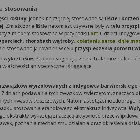
do stosowania
ci rośliny
, jednak najczęściej stosowane są
liście
i
korzeń
ej
. Zmiażdżone liście natomiast używane były w celu
przyspi
any z miodem stosowano w przypadku
aft
u dzieci. Indygow
aparciach
,
chorobach wątroby
,
kołataniu serca
,
dnie mo
nie stosowano ją również w celu
przyspieszenia porostu w
e
i
wykrztuśne
. Badania sugerują, że ekstrakt może okazać
 właściwości antyseptyczne i ściągające.
 związków wyizolowanych z indygowca barwierskiego
po 7 dniach podawania tych związków zwierzętom, znacząco ob
lnych kwasów tłuszczowych. Natomiast stężenie „dobrego” 
ypadku stosowania etanolowego ekstraktu z indygowca.
Wpł
jego ekstrakty wykazują znaczącą aktywność przeciwlipidową
dawek, poznania mechanizmu działania oraz określenia dzia