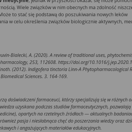
w medycynie
, jednak w przyszłości okazać się może pomocn
nością. Wiele związków w nim obecnych ma zdolność niszcz
Może to stać się podstawą do poszukiwania nowych leków
nia w celu określenia związków biologicznie aktywnych, m
auvin-Bialecki, A. (2020). A review of traditional uses, phytochemi
opharmacology, 253, 112608. https://doi.org/10.1016/j.jep.2020
inoth. (2012). Indigofera tinctoria Linn-A Phytopharmacological 
 Biomedical Sciences. 3. 164-169.
rzą doświadczeni farmaceuci, którzy specjalizują się w różnych 
 wiedza uzyskana podczas studiów farmaceutycznych, pozwalają
edicine), opartych na rzetelnych źródłach — aktualnych badani
ównież pasja i niesłabnąca chęć do poszerzania wiedzy oraz dzie
iekawych i angażujących materiałów edukacyjnych.