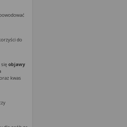
e powodować
orzyści do
 się
objawy
a
 oraz kwas
czy