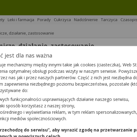
ety
Leki i farmacja
Porady
Cukrzyca
Nadciśnienie
Tarczyca
Czasopi
icze, działanie, zastosowanie
nicze, działanie, zastosowanie
 jest dla nas ważna
na 
Podziel się
je mechanizmy między innymi takie jak cookies (ciasteczka), Web Sto
ienia optymalnej obsługi podczas wizyty w naszym serwisie. Powyż
zez nas jak i przez naszych partnerów. Część z nich jest niezbędna 
tym zapewnienia niezbędnego poziomu bezpieczeństwa, pozostałe (k
rzystywane do:
wych funkcjonalności usprawniających działanie naszego serwisu,
kiwano ciemnoniebieski barwnik — indygo. Indygowiec był sz
jaki sposób korzystasz z naszej strony,
dolegliwości indygowiec może okazać się przydatny? Czy stos
ośredniego i wyświetlania reklam, w tym reklam spersonalizowanych
unkcji mediów społecznościowych.
 przechodzę do serwisu”, aby wyrazić zgodę na przetwarzanie p
anych w powyższych celach.