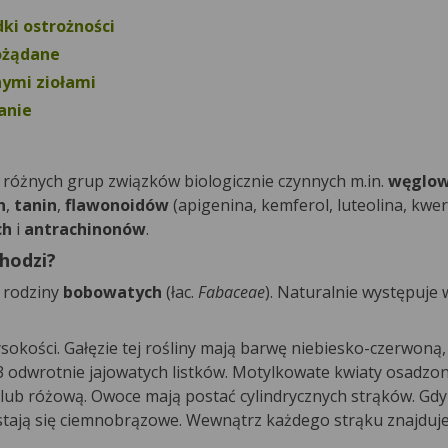
ki ostrożności
ożądane
nymi ziołami
anie
różnych grup związków biologicznie czynnych m.in.
węglo
n
,
tanin
,
flawonoidów
(apigenina, kemferol, luteolina, kwer
ch
i
antrachinonów
.
hodzi?
o rodziny
bobowatych
(łac.
Fabaceae
). Naturalnie występuje 
ości. Gałęzie tej rośliny mają barwę niebiesko-czerwoną, a
-13 odwrotnie jajowatych listków. Motylkowate kwiaty osadzo
lub różową. Owoce mają postać cylindrycznych strąków. Gdy
stają się ciemnobrązowe. Wewnątrz każdego strąku znajduje