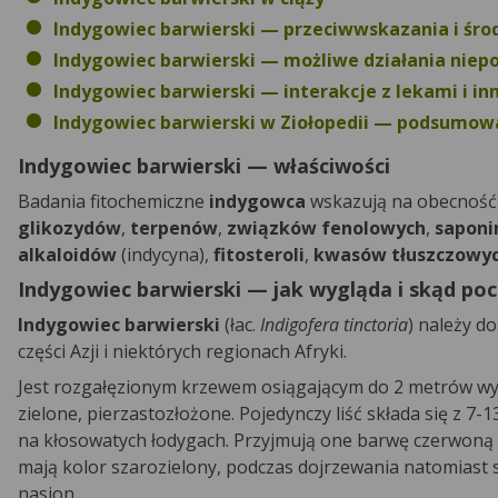
Indygowiec barwierski — przeciwwskazania i środ
Indygowiec barwierski — możliwe działania niep
Indygowiec barwierski — interakcje z lekami i in
Indygowiec barwierski w Ziołopedii — podsumow
Indygowiec barwierski — właściwości
Badania fitochemiczne
indygowca
wskazują na obecność 
glikozydów
,
terpenów
,
związków fenolowych
,
saponi
alkaloidów
(indycyna),
fitosteroli
,
kwasów tłuszczowy
Indygowiec barwierski — jak wygląda i skąd poc
Indygowiec barwierski
(łac.
Indigofera tinctoria
) należy d
części Azji i niektórych regionach Afryki.
Jest rozgałęzionym krzewem osiągającym do 2 metrów wysok
zielone, pierzastozłożone. Pojedynczy liść składa się z 7
na kłosowatych łodygach. Przyjmują one barwę czerwoną 
mają kolor szarozielony, podczas dojrzewania natomiast 
nasion.