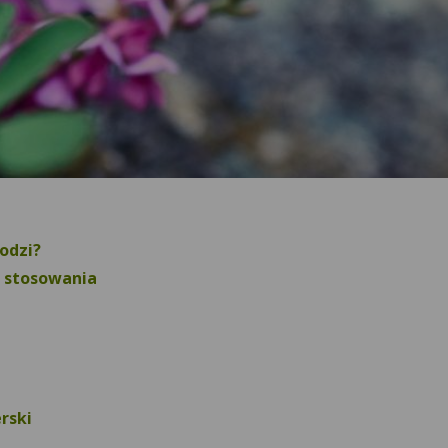
odzi?
o stosowania
rski