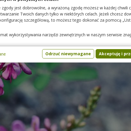
e zgody jest dobrowolne, a wyrażoną zgodę możesz w każdej chwili 
warzanie Twoich danych tylko w niektórych celach. Jeżeli chcesz dowi
 konfigurację szczegółową, to możesz tego dokonać za pomocą „Us
temat wykorzystywania narzędzi zewnętrznych w naszym serwisie zna
Odrzuć niewymagane
Akceptuję i pr
ane