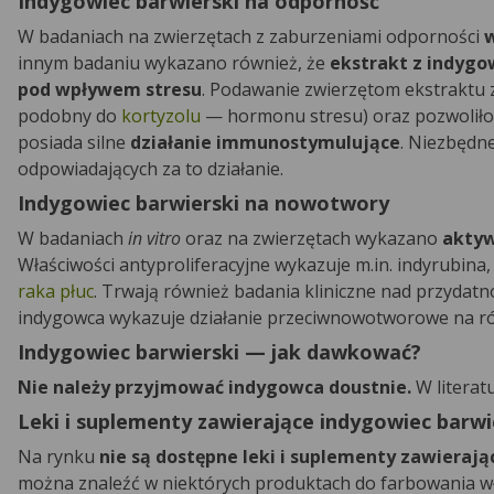
Indygowiec barwierski na odporność
W badaniach na zwierzętach z zaburzeniami odporności
w
innym badaniu wykazano również, że
ekstrakt z indyg
pod wpływem stresu
. Podawanie zwierzętom ekstraktu 
podobny do
kortyzolu
— hormonu stresu) oraz pozwoliło
posiada silne
działanie immunostymulujące
. Niezbędn
odpowiadających za to działanie.
Indygowiec barwierski na nowotwory
W badaniach
in vitro
oraz na zwierzętach wykazano
aktyw
Właściwości antyproliferacyjne wykazuje m.in. indyrubina
raka płuc
. Trwają również badania kliniczne nad przydat
indygowca wykazuje działanie przeciwnowotworowe na r
Indygowiec barwierski — jak dawkować?
Nie należy przyjmować indygowca doustnie.
W literat
Leki i suplementy zawierające indygowiec barwi
Na rynku
nie są dostępne leki i suplementy zawierają
można znaleźć w niektórych produktach do farbowania 