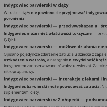
Indygowiec barwierski w ciąży
W trakcie ciąży
nie powinno się przyjmować indygowca
poronienia
.
Indygowiec barwierski — przeciwwskazania i śro
Indygowiec może mieć właściwości toksyczne
— przed
ryzyka.
Indygowiec barwierski — możliwe działania nie
Opisano pojedyncze zdarzenie zatrucia u dziecka z zapale
uszkodzenia wątroby
, a następnie
niewydolność krąże
indygowcem zaobserwowano również u zwierząt. Za toks
nitropropanowy.
Indygowiec barwierski — interakcje z lekami i i
Indygowiec barwierski może powodować zatrucia.
Nie
suplementami diety.
Indygowiec barwierski w Ziołopedii — podsumo