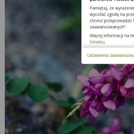
Pamiętaj, że wyrażeni
wycofać zgodę na przet
chcesz przeprowadzić
zaawansowanych”.
Więcej informacji na 
Serwisu
.
Ustawienia zaawansow