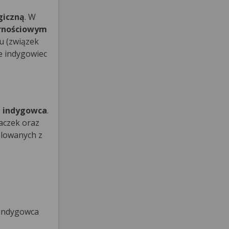
giczną
. W
ornościowym
u (związek
że indygowiec
 indygowca
.
łaczek oraz
olowanych z
 indygowca