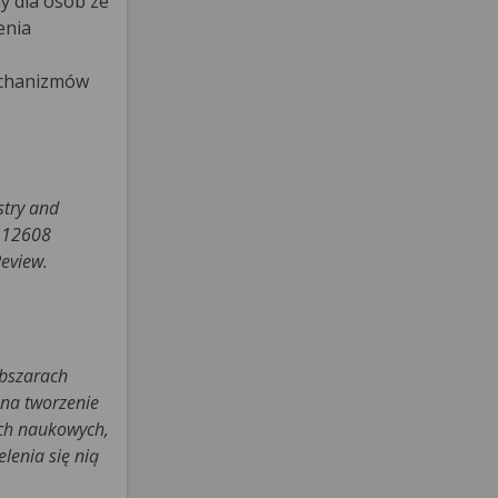
y dla osób ze
enia
echanizmów
stry and
.112608
Review.
obszarach
 na tworzenie
ach naukowych,
lenia się nią