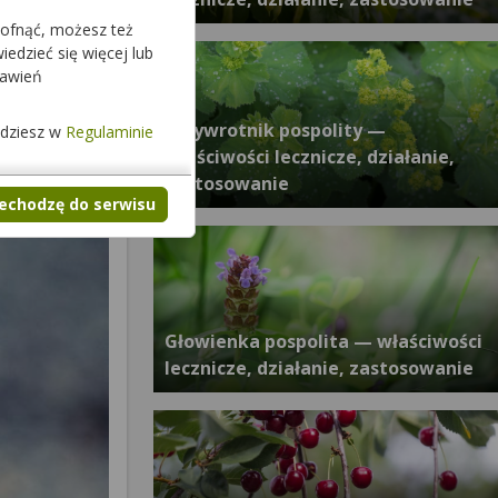
cofnąć, możesz też
edzieć się więcej lub
tawień
Przywrotnik pospolity —
jdziesz w
Regulaminie
właściwości lecznicze, działanie,
zastosowanie
zechodzę do serwisu
Głowienka pospolita — właściwości
lecznicze, działanie, zastosowanie