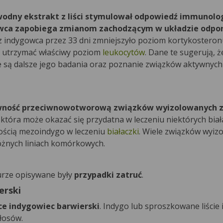
odny ekstrakt z liści stymulował odpowiedź immunolo
owca zapobiega zmianom zachodzącym w układzie odp
z indygowca przez 33 dni zmniejszyło poziom kortykosteron
 utrzymać właściwy poziom
leukocytów
. Dane te sugerują, 
e są dalsze jego badania oraz poznanie związków aktywnych
ność przeciwnowotworową związków wyizolowanych z
, która może okazać się przydatna w leczeniu niektórych bia
nością mezoindygo w leczeniu
białaczki
. Wiele związków wyiz
óżnych liniach komórkowych.
urze opisywane były
przypadki zatruć
.
erski
ce indygowiec barwierski
. Indygo lub sproszkowane liście
włosów.