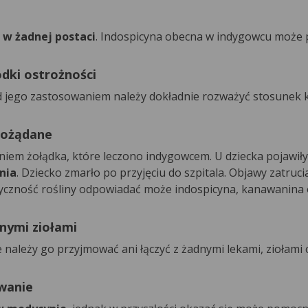
 w żadnej postaci
. Indospicyna obecna w indygowcu moż
dki ostrożności
 jego zastosowaniem należy dokładnie rozważyć stosunek k
pożądane
niem żołądka, które leczono indygowcem. U dziecka pojawiły
nia
. Dziecko zmarło po przyjęciu do szpitala. Objawy zatruci
yczność rośliny odpowiadać może indospicyna, kanawanina
nnymi ziołami
 należy go przyjmować ani łączyć z żadnymi lekami, ziołami 
wanie