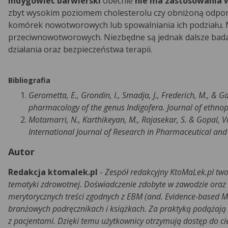
Indygowiec barwierski
obecnie
nie ma zastosowania 
zbyt wysokim poziomem cholesterolu czy obniżoną odpor
komórek nowotworowych lub spowalniania ich podziału. 
przeciwnowotworowych. Niezbędne są jednak dalsze bada
działania oraz bezpieczeństwa terapii.
Bibliografia
Gerometta, E., Grondin, I., Smadja, J., Frederich, M., & G
pharmacology of the genus Indigofera. Journal of ethn
Motamarri, N., Karthikeyan, M., Rajasekar, S. & Gopal, V
International Journal of Research in Pharmaceutical and
Autor
Redakcja ktomalek.pl
-
Zespół redakcyjny KtoMaLek.pl two
tematyki zdrowotnej. Doświadczenie zdobyte w zawodzie oraz
merytorycznych treści zgodnych z EBM (and. Evidence-based M
branżowych podręcznikach i książkach. Za praktyką podążają r
z pacjentami. Dzięki temu użytkownicy otrzymują dostęp do c