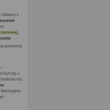
. Odwaru z
eszenie
iec
czanowej
,
łosów
.
 się pomocny
—
niżył się u
cholesterolu
yw
. Niezbędne
łań