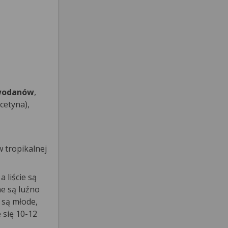
wodanów
,
cetyna),
w tropikalnej
 liście są
ne są luźno
 są młode,
 się 10-12