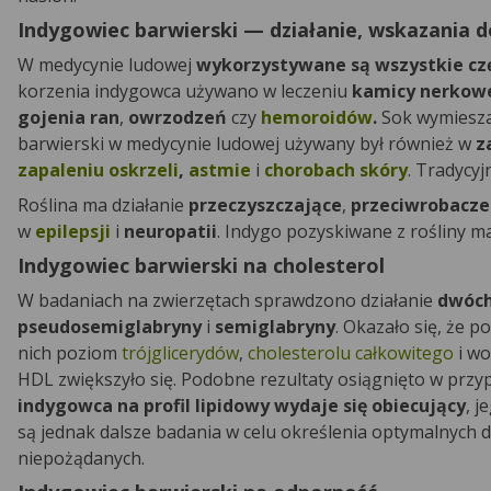
Indygowiec barwierski — działanie, wskazania 
W medycynie ludowej
wykorzystywane są wszystkie częś
korzenia indygowca używano w leczeniu
kamicy nerkow
gojenia ran
,
owrzodzeń
czy
hemoroidów
.
Sok wymiesz
barwierski w medycynie ludowej używany był również w
z
zapaleniu oskrzeli
,
astmie
i
chorobach skóry
. Tradycyj
Roślina ma działanie
przeczyszczające
,
przeciwrobacz
w
epilepsji
i
neuropatii
. Indygo pozyskiwane z rośliny ma
Indygowiec barwierski na cholesterol
W badaniach na zwierzętach sprawdzono działanie
dwóch
pseudosemiglabryny
i
semiglabryny
. Okazało się, że 
nich poziom
trójglicerydów
,
cholesterolu całkowitego
i wo
HDL zwiększyło się. Podobne rezultaty osiągnięto w prz
indygowca na profil lipidowy wydaje się obiecujący
, 
są jednak dalsze badania w celu określenia optymalnych 
niepożądanych.