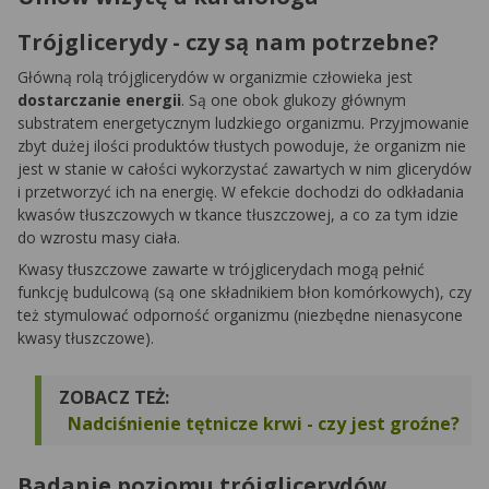
Trójglicerydy - czy są nam potrzebne?
Główną rolą trójglicerydów w organizmie człowieka jest
dostarczanie energii
. Są one obok glukozy głównym
substratem energetycznym ludzkiego organizmu. Przyjmowanie
zbyt dużej ilości produktów tłustych powoduje, że organizm nie
jest w stanie w całości wykorzystać zawartych w nim glicerydów
i przetworzyć ich na energię. W efekcie dochodzi do odkładania
kwasów tłuszczowych w tkance tłuszczowej, a co za tym idzie
do wzrostu masy ciała.
Kwasy tłuszczowe zawarte w trójglicerydach mogą pełnić
funkcję budulcową (są one składnikiem błon komórkowych), czy
też stymulować odporność organizmu (niezbędne nienasycone
kwasy tłuszczowe).
ZOBACZ TEŻ:
Nadciśnienie tętnicze krwi - czy jest groźne?
Badanie poziomu trójglicerydów