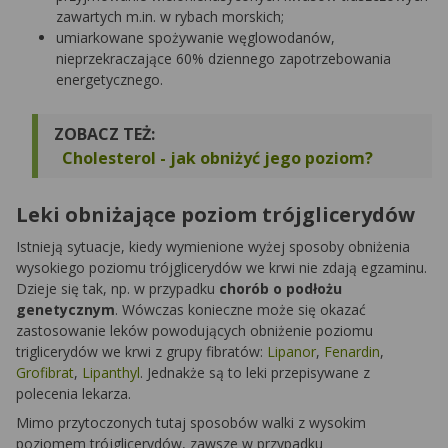
zawartych m.in. w rybach morskich;
umiarkowane spożywanie węglowodanów,
nieprzekraczające 60% dziennego zapotrzebowania
energetycznego.
ZOBACZ TEŻ:
Cholesterol - jak obniżyć jego poziom?
Leki obniżające poziom trójglicerydów
Istnieją sytuacje, kiedy wymienione wyżej sposoby obniżenia
wysokiego poziomu trójglicerydów we krwi nie zdają egzaminu.
Dzieje się tak, np. w przypadku
chorób o podłożu
genetycznym
. Wówczas konieczne może się okazać
zastosowanie leków powodujących obniżenie poziomu
triglicerydów we krwi z grupy fibratów:
Lipanor
,
Fenardin
,
Grofibrat
,
Lipanthyl
. Jednakże są to leki przepisywane z
polecenia lekarza.
Mimo przytoczonych tutaj sposobów walki z wysokim
poziomem trójglicerydów, zawsze w przypadku