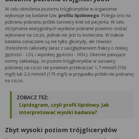
W celu określenia poziomu trójglicerydów w organizmie
wykonuje się badanie tzw.
profilu lipidowego
. Polega ono na
pobraniu pobraniu próbki surowicy krwi od pacjenta. W celu
otrzymania wiarygodnych wyników pobranie powinno zostać
wykonane na czczo, jednak nie jest to konieczne. W trakcie
badania oznaczane są nie tylko glicerydy, ale również
cholesterol całkowity (wraz z uwzględnieniem frakcji o niskiej
gęstości - LDL i wysokiej gęstości - HDL). Obecnie panujące
normy zakładają, że poziom trójglicerydów w surowicy
pobranej na czczo nie powinien przekraczać 1,7 mmol/l (150
mg/l) lub 2,0 mmol/l (175 mg/l) w przypadku próbki nie pobranej
na czczo.
ZOBACZ TEŻ:
Lipidogram, czyli profil lipidowy. Jak
interpretować wyniki badania?
Zbyt wysoki poziom trójglicerydów