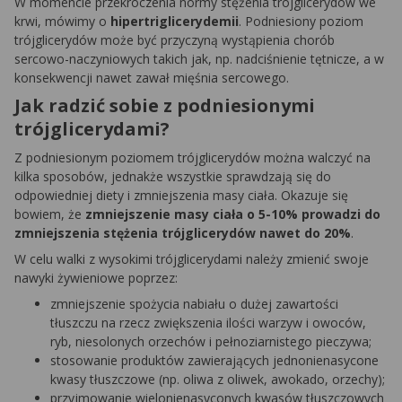
W momencie przekroczenia normy stężenia trójglicerydów we
krwi, mówimy o
hipertriglicerydemii
. Podniesiony poziom
trójglicerydów może być przyczyną wystąpienia chorób
sercowo-naczyniowych takich jak, np. nadciśnienie tętnicze, a w
konsekwencji nawet zawał mięśnia sercowego.
Jak radzić sobie z podniesionymi
trójglicerydami?
Z podniesionym poziomem trójglicerydów można walczyć na
kilka sposobów, jednakże wszystkie sprawdzają się do
odpowiedniej diety i zmniejszenia masy ciała. Okazuje się
bowiem, że
zmniejszenie masy ciała o 5-10% prowadzi do
zmniejszenia stężenia trójglicerydów nawet do 20%
.
W celu walki z wysokimi trójglicerydami należy zmienić swoje
nawyki żywieniowe poprzez:
zmniejszenie spożycia nabiału o dużej zawartości
tłuszczu na rzecz zwiększenia ilości warzyw i owoców,
ryb, niesolonych orzechów i pełnoziarnistego pieczywa;
stosowanie produktów zawierających jednonienasycone
kwasy tłuszczowe (np. oliwa z oliwek, awokado, orzechy);
przyjmowanie wielonienasyconych kwasów tłuszczowych