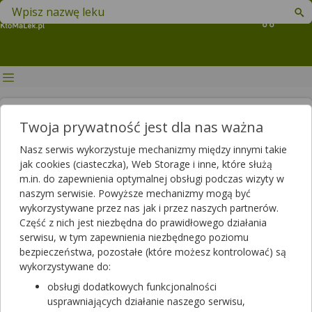
Znajdź lek w swojej okolicy
Koszyk
Czym są glicerydy? Czym grozi
Twoja prywatność jest dla nas ważna
podwyższony poziom
Nasz serwis wykorzystuje mechanizmy między innymi takie
trójglicerydów?
jak cookies (ciasteczka), Web Storage i inne, które służą
m.in. do zapewnienia optymalnej obsługi podczas wizyty w
Autor
naszym serwisie. Powyższe mechanizmy mogą być
wykorzystywane przez nas jak i przez naszych partnerów.
2020-01-23 12:23
2025-06-03 14:20
Publikacja:
Aktualizacja:
Część z nich jest niezbędna do prawidłowego działania
serwisu, w tym zapewnienia niezbędnego poziomu
Artykuł rekomendowany przez:
bezpieczeństwa, pozostałe (które możesz kontrolować) są
magister farmacji Bartłomiej Łuczyński
wykorzystywane do:
Trójglicerydy, obok cholesterolu, są jedną ze składowych
obsługi dodatkowych funkcjonalności
oznaczanych w profilu lipidowym. Często ich poziom jest
usprawniających działanie naszego serwisu,
ignorowany przez pacjentów, czy to z powodu niewiedzy, czy