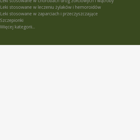
Leki stosowane w chorobach dróg żółciowych i wątroby
Leki stosowane w leczeniu żylaków i hemoroidów
Leki stosowane w zaparciach i przeczyszczające
Szczepionki
Więcej kategorii...
LEKI TRUDNO DOSTĘPNE
5-Fluorouracil Ebewe
Abasaglar
Abilify Maintena
Absenor
Activelle
Actrapid Penfill
Angeliq
Anoro Ellipta (Anoro)
Apidra
Apidra Solostar
Aspulmo