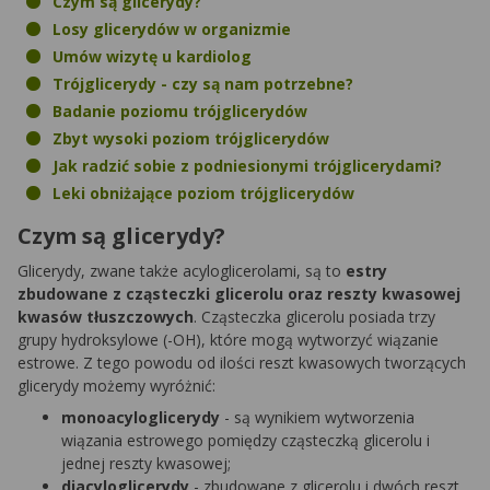
Czym są glicerydy?
Losy glicerydów w organizmie
Umów wizytę u kardiolog
Trójglicerydy - czy są nam potrzebne?
Badanie poziomu trójglicerydów
Zbyt wysoki poziom trójglicerydów
Jak radzić sobie z podniesionymi trójglicerydami?
Leki obniżające poziom trójglicerydów
Czym są glicerydy?
Glicerydy, zwane także acyloglicerolami, są to
estry
zbudowane z cząsteczki glicerolu oraz reszty kwasowej
kwasów tłuszczowych
. Cząsteczka glicerolu posiada trzy
grupy hydroksylowe (-OH), które mogą wytworzyć wiązanie
estrowe. Z tego powodu od ilości reszt kwasowych tworzących
glicerydy możemy wyróżnić:
monoacyloglicerydy
- są wynikiem wytworzenia
wiązania estrowego pomiędzy cząsteczką glicerolu i
jednej reszty kwasowej;
diacyloglicerydy
- zbudowane z glicerolu i dwóch reszt