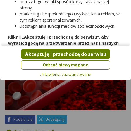
analizy tego, w jaki sposób korzystasz z naszej
też większego zainteresowania bardziej znanym i
strony,
rozpoznawalnym cholesterolem. Czym więc są tajemnicze
marketingu bezpośredniego i wyświetlania reklam, w
trójglicerydy? Czym grozi ich podwyższony poziom we krwi?
tym reklam spersonalizowanych,
udostępniania funkcji mediów społecznościowych.
Kliknij „Akceptuję i przechodzę do serwisu”, aby
wyrazić zgodę na przetwarzanie przez nas i naszych
partnerów Twoich danych w powyższych celach.
Akceptuję i przechodzę do serwisu
Pamiętaj, że wyrażenie zgody jest dobrowolne, a wyrażoną
zgodę możesz w każdej chwili cofnąć, możesz też wycofać
Odrzuć niewymagane
zgodę na przetwarzanie Twoich danych tylko w niektórych
Ustawienia zaawansowane
celach. Jeżeli chcesz dowiedzieć się więcej lub chcesz
przeprowadzić konfigurację szczegółową, to możesz tego
dokonać za pomocą „Ustawień zaawansowanych”.
Więcej informacji na temat wykorzystywania narzędzi
zewnętrznych w naszym serwisie znajdziesz w
Regulaminie
Serwisu
.
na Facebook
na X
Podziel się
Udostępnij