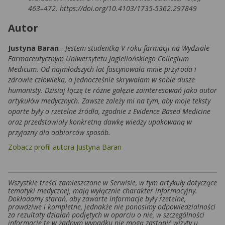
463–472. https://doi.org/10.4103/1735-5362.297849
Autor
Justyna Baran
-
Jestem studentką V roku farmacji na Wydziale
Farmaceutycznym Uniwersytetu Jagiellońskiego Collegium
Medicum. Od najmłodszych lat fascynowała mnie przyroda i
zdrowie człowieka, a jednocześnie skrywałam w sobie dusze
humanisty. Dzisiaj łączę te różne gałęzie zainteresowań jako autor
artykułów medycznych. Zawsze zależy mi na tym, aby moje teksty
oparte były o rzetelne źródła, zgodnie z Evidence Based Medicine
oraz przedstawiały konkretną dawkę wiedzy upakowaną w
przyjazny dla odbiorców sposób.
Zobacz profil autora Justyna Baran
Wszystkie treści zamieszczone w Serwisie, w tym artykuły dotyczące
tematyki medycznej, mają wyłącznie charakter informacyjny.
Dokładamy starań, aby zawarte informacje były rzetelne,
prawdziwe i kompletne, jednakże nie ponosimy odpowiedzialności
za rezultaty działań podjętych w oparciu o nie, w szczególności
informacje te w żadnym wypadku nie mogą zastąpić wizyty u