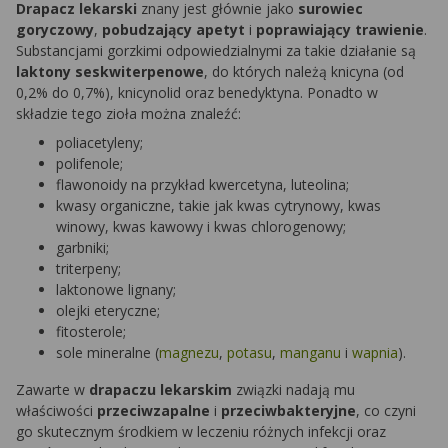
Drapacz lekarski
znany jest głównie jako
surowiec
goryczowy
,
pobudzający apetyt
i
poprawiający trawienie
.
Substancjami gorzkimi odpowiedzialnymi za takie działanie są
laktony seskwiterpenowe
, do których należą knicyna (od
0,2% do 0,7%), knicynolid oraz benedyktyna. Ponadto w
składzie tego zioła można znaleźć:
poliacetyleny;
polifenole;
flawonoidy na przykład kwercetyna, luteolina;
kwasy organiczne, takie jak kwas cytrynowy, kwas
winowy, kwas kawowy i kwas chlorogenowy;
garbniki;
triterpeny;
laktonowe lignany;
olejki eteryczne;
fitosterole;
sole mineralne (
magnezu
,
potasu
,
manganu
i
wapnia
).
Zawarte w
drapaczu lekarskim
związki nadają mu
właściwości
przeciwzapalne
i
przeciwbakteryjne
, co czyni
go skutecznym środkiem w leczeniu różnych infekcji oraz