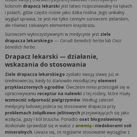
kolorom
drapacz lekarski
jest łatwo rozpoznawalny na łąkach
i polach, gdzie często rośnie jako dzika roślina. Jego unikalny
wygląd sprawia, że jest nie tylko cennym surowcem zielarskim,
ale również ciekawym elementem krajobrazu.
Surowcem wykorzystywanym w medycynie jest
ziele
drapacza lekarskiego
—
Carudi benedicti herba
lub
Cnici
benedicti herba
.
Drapacz lekarski — działanie,
wskazania do stosowania
Ziele drapacza lekarskiego
zyskało swoją sławę już w
średniowieczu, kiedy to stanowiło nieodłączny
element
przyklasztornych ogrodów
. Ówcześni mnisi prześcigali się w
opracowywaniu
receptur na nalewki
z tej rośliny, które miały
wzmocnić odporność pielgrzymów
. Według zaleceń
medycyny ludowej poleca się stosowanie drapacza przy
problemach żołądkowo-jelitowych
przejawiających się jako
wzdęcia, gazy i ból brzucha. Ponadto
oset błogosławiony
doskonale sprawdzał się w walce z
anemią
i
niedoborami soli
mineralnych
. Uważa się, że regularne stosowanie wyciągów z