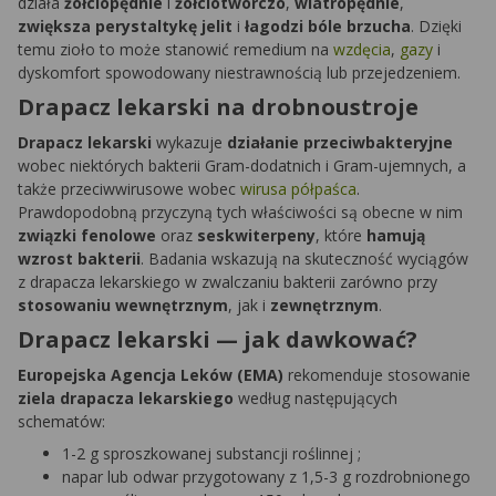
działa
żółciopędnie
i
żółciotwórczo
,
wiatropędnie
,
zwiększa perystaltykę jelit
i
łagodzi bóle brzucha
. Dzięki
temu zioło to może stanowić remedium na
wzdęcia
,
gazy
i
dyskomfort spowodowany niestrawnością lub przejedzeniem.
Drapacz lekarski na drobnoustroje
Drapacz lekarski
wykazuje
działanie przeciwbakteryjne
wobec niektórych bakterii Gram-dodatnich i Gram-ujemnych, a
także przeciwwirusowe wobec
wirusa półpaśca
.
Prawdopodobną przyczyną tych właściwości są obecne w nim
związki fenolowe
oraz
seskwiterpeny
, które
hamują
wzrost bakterii
. Badania wskazują na skuteczność wyciągów
z drapacza lekarskiego w zwalczaniu bakterii zarówno przy
stosowaniu wewnętrznym
, jak i
zewnętrznym
.
Drapacz lekarski — jak dawkować?
Europejska Agencja Leków (EMA)
rekomenduje stosowanie
ziela drapacza lekarskiego
według następujących
schematów:
1-2 g sproszkowanej substancji roślinnej ;
napar lub odwar przygotowany z 1,5-3 g rozdrobnionego