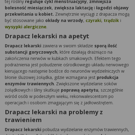
tej rośliny
reguluje cykl menstruacyjny
,
zmniejsza
bolesność miesiączek
,
zwiększa laktację
i
łagodzi objawy
przekwitania u kobiet.
Zewnętrznie wyciągi z drapacza mogą
być stosowane jako
okłady na wrzody
,
czyraki
,
trądzik
i
wysypki alergiczne
.
Drapacz lekarski na apetyt
Drapacz lekarski
zawiera w swoim składzie
sporą ilość
substancji goryczowych
, które działają drażniąco na
zakończenia nerwów w kubkach smakowych. Efektem tego
podrażnienia jest pobudzenie ośrodkowego układu nerwowego
kierującego następnie bodźce do neuronów wydzielniczych w
błonie śluzowej żołądka, gdzie wzmagana jest
produkcja
enzymów trawiennych
. Zwiększone wydzielanie soków
żołądkowych i śliny skutkuje
poprawą apetytu
, szczególnie
wśród osób w podeszłym wieku, rekonwalescentom po
operacjach i osobom zmagającym się z jadłowstrętem.
Drapacz lekarski na problemy z
trawieniem
Drapacz lekarski
pobudza wydzielanie enzymów trawiennych,