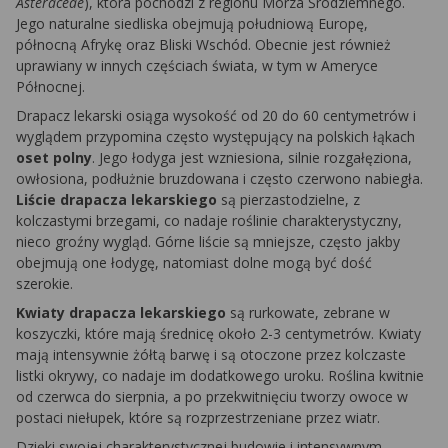
Asteraceae
), która pochodzi z regionu Morza Śródziemnego.
Jego naturalne siedliska obejmują południową Europę,
północną Afrykę oraz Bliski Wschód. Obecnie jest również
uprawiany w innych częściach świata, w tym w Ameryce
Północnej.
Drapacz lekarski osiąga wysokość od 20 do 60 centymetrów i
wyglądem przypomina często występujący na polskich łąkach
oset polny
. Jego łodyga jest wzniesiona, silnie rozgałęziona,
owłosiona, podłużnie bruzdowana i często czerwono nabiegła.
Liście drapacza lekarskiego
są pierzastodzielne, z
kolczastymi brzegami, co nadaje roślinie charakterystyczny,
nieco groźny wygląd. Górne liście są mniejsze, często jakby
obejmują one łodygę, natomiast dolne mogą być dość
szerokie.
Kwiaty drapacza lekarskiego
są rurkowate, zebrane w
koszyczki, które mają średnicę około 2-3 centymetrów. Kwiaty
mają intensywnie żółtą barwę i są otoczone przez kolczaste
listki okrywy, co nadaje im dodatkowego uroku. Roślina kwitnie
od czerwca do sierpnia, a po przekwitnięciu tworzy owoce w
postaci niełupek, które są rozprzestrzeniane przez wiatr.
Dzięki swojej charakterystycznej budowie i intensywnym