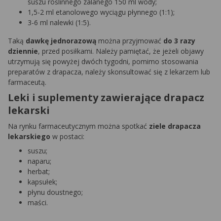
suszu roślinnego zalanego 150 ml wody;
1,5-2 ml etanolowego wyciągu płynnego (1:1);
3-6 ml nalewki (1:5).
Taką
dawkę jednorazową
można przyjmować
do 3 razy
dziennie
, przed posiłkami. Należy pamiętać, że jeżeli objawy
utrzymują się powyżej dwóch tygodni, pomimo stosowania
preparatów z drapacza, należy skonsultować się z lekarzem lub
farmaceutą.
Leki i suplementy zawierające drapacz
lekarski
Na rynku farmaceutycznym można spotkać
ziele drapacza
lekarskiego
w postaci:
suszu;
naparu;
herbat;
kapsułek;
płynu doustnego;
maści.