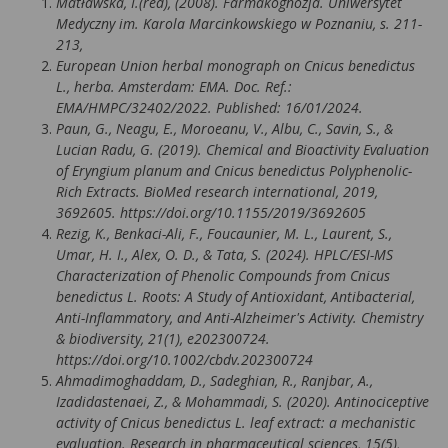
Matławska, I.(red), (2008). Farmakognozja. Uniwersytet
Medyczny im. Karola Marcinkowskiego w Poznaniu, s. 211-
213,
European Union herbal monograph on Cnicus benedictus
L., herba. Amsterdam: EMA. Doc. Ref.:
EMA/HMPC/32402/2022. Published: 16/01/2024.
Paun, G., Neagu, E., Moroeanu, V., Albu, C., Savin, S., &
Lucian Radu, G. (2019). Chemical and Bioactivity Evaluation
of Eryngium planum and Cnicus benedictus Polyphenolic-
Rich Extracts. BioMed research international, 2019,
3692605. https://doi.org/10.1155/2019/3692605
Rezig, K., Benkaci-Ali, F., Foucaunier, M. L., Laurent, S.,
Umar, H. I., Alex, O. D., & Tata, S. (2024). HPLC/ESI-MS
Characterization of Phenolic Compounds from Cnicus
benedictus L. Roots: A Study of Antioxidant, Antibacterial,
Anti-Inflammatory, and Anti-Alzheimer's Activity. Chemistry
& biodiversity, 21(1), e202300724.
https://doi.org/10.1002/cbdv.202300724
Ahmadimoghaddam, D., Sadeghian, R., Ranjbar, A.,
Izadidastenaei, Z., & Mohammadi, S. (2020). Antinociceptive
activity of Cnicus benedictus L. leaf extract: a mechanistic
evaluation. Research in pharmaceutical sciences, 15(5),