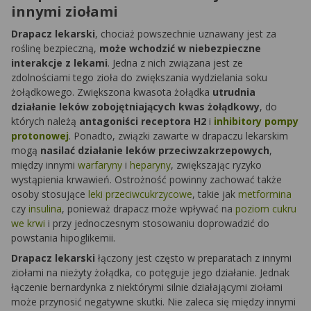
innymi ziołami
Drapacz lekarski
, chociaż powszechnie uznawany jest za
roślinę bezpieczną,
może wchodzić w niebezpieczne
interakcje z lekami
. Jedna z nich związana jest ze
zdolnościami tego zioła do zwiększania wydzielania soku
żołądkowego. Zwiększona kwasota żołądka
utrudnia
działanie leków zobojętniających kwas żołądkowy
, do
których należą
antagoniści receptora H2
i
inhibitory pompy
protonowej
. Ponadto, związki zawarte w drapaczu lekarskim
mogą
nasilać działanie leków przeciwzakrzepowych
,
między innymi
warfaryny
i
heparyny
, zwiększając ryzyko
wystąpienia krwawień. Ostrożność powinny zachować także
osoby stosujące
leki przeciwcukrzycowe
, takie jak
metformina
czy
insulina
, ponieważ drapacz może wpływać na
poziom cukru
we krwi
i przy jednoczesnym stosowaniu doprowadzić do
powstania hipoglikemii.
Drapacz lekarski
łączony jest często w preparatach z innymi
ziołami na nieżyty żołądka, co potęguje jego działanie. Jednak
łączenie bernardynka z niektórymi silnie działającymi ziołami
może przynosić negatywne skutki. Nie zaleca się między innymi