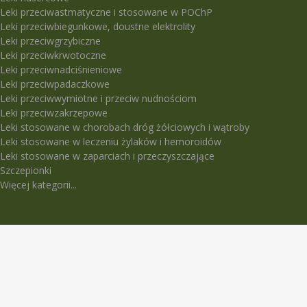
Leki przeciwastmatyczne i stosowane w POChP
Leki przeciwbiegunkowe, doustne elektrolity
Leki przeciwgrzybiczne
Leki przeciwkrwotoczne
Leki przeciwnadciśnieniowe
Leki przeciwpadaczkowe
Leki przeciwwymiotne i przeciw nudnościom
Leki przeciwzakrzepowe
Leki stosowane w chorobach dróg żółciowych i wątroby
Leki stosowane w leczeniu żylaków i hemoroidów
Leki stosowane w zaparciach i przeczyszczające
Szczepionki
Więcej kategorii...
LEKI TRUDNO DOSTĘPNE
5-Fluorouracil Ebewe
Abasaglar
Abilify Maintena