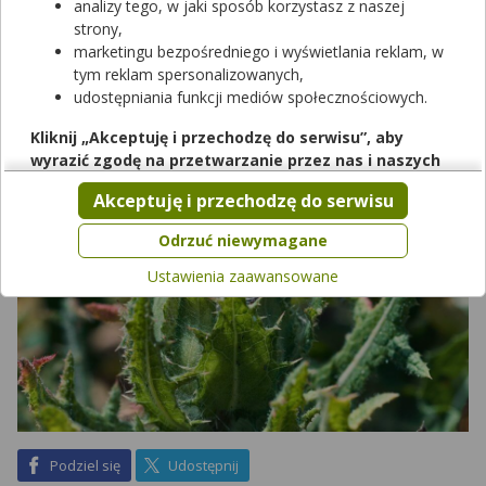
analizy tego, w jaki sposób korzystasz z naszej
prawdopodobnie dzięki popularyzowaniu jej przez lata przez
strony,
zakonników hodujących ją w przyklasztornych ogrodach. W
marketingu bezpośredniego i wyświetlania reklam, w
jakich dolegliwościach może pomóc drapacz lekarski? Jak
tym reklam spersonalizowanych,
prawidłowo stosować tę roślinę?
udostępniania funkcji mediów społecznościowych.
Kliknij „Akceptuję i przechodzę do serwisu”, aby
wyrazić zgodę na przetwarzanie przez nas i naszych
partnerów Twoich danych w powyższych celach.
Akceptuję i przechodzę do serwisu
Pamiętaj, że wyrażenie zgody jest dobrowolne, a wyrażoną
zgodę możesz w każdej chwili cofnąć, możesz też wycofać
Odrzuć niewymagane
zgodę na przetwarzanie Twoich danych tylko w niektórych
Ustawienia zaawansowane
celach. Jeżeli chcesz dowiedzieć się więcej lub chcesz
przeprowadzić konfigurację szczegółową, to możesz tego
dokonać za pomocą „Ustawień zaawansowanych”.
Więcej informacji na temat wykorzystywania narzędzi
zewnętrznych w naszym serwisie znajdziesz w
Regulaminie
Serwisu
.
na Facebook
na X
Podziel się
Udostępnij