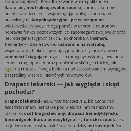
stanów zapalnych. Ponadto zawarte w nim polifenole i
flawonoidy
neutralizują wolne rodniki
, chroniąc komórki
przed uszkodzeniami i wspomagając walkę z chorobami
przewlekłymi.
Antyoksydacyjne
i
przeciwzapalne
właściwości drapacza mogą pomóc w ochronie neuronów i
poprawie funkcji poznawczych, co zapobiega rozwojowi chorób
neurodegeneracyjnych takich, jak choroba Alzheimera.
Bernardynek działa również
ochronnie na wątrobę
,
wspierając jej funkcje i pomagając w detoksykacji. Co więcej,
zdolności ściągające
tego ziela mogą być wykorzystywane w
leczeniu ran, oparzeń oraz problemów skórnych takich, jak
egzema
i trądzik. Trwają badania nad zastosowaniem wyciągów
z tej rośliny w terapii niektórych nowotworów.
Drapacz lekarski — jak wygląda i skąd
pochodzi?
Drapacz lekarski
(łac.
Cnicus benedictus
L. lub
Centaurea
benedicta
) znany jest także pod wieloma innymi nazwami,
takimi jak
oset błogosławiony
,
drapacz benedyktyński
,
bernardynek
,
karda benedyktyna
czy
turecki czubek
. Jest
to jednoroczna roślina należąca do rodziny
astrowatych
(łac.