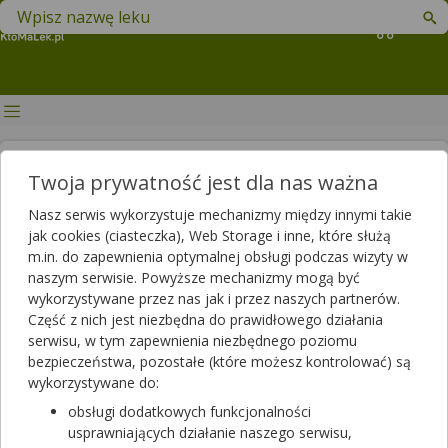
Znajdź lek w swojej okolicy
Koszyk
Drapacz lekarski — właściwości
Twoja prywatność jest dla nas ważna
lecznicze, działanie,
Nasz serwis wykorzystuje mechanizmy między innymi takie
zastosowanie
jak cookies (ciasteczka), Web Storage i inne, które służą
m.in. do zapewnienia optymalnej obsługi podczas wizyty w
Autor
naszym serwisie. Powyższe mechanizmy mogą być
wykorzystywane przez nas jak i przez naszych partnerów.
2024-10-29 13:16
2025-02-24 16:25
Publikacja:
Aktualizacja:
Część z nich jest niezbędna do prawidłowego działania
serwisu, w tym zapewnienia niezbędnego poziomu
Artykuł rekomendowany przez:
bezpieczeństwa, pozostałe (które możesz kontrolować) są
magister farmacji Bartłomiej Łuczyński
wykorzystywane do:
Drapacz lekarski to znane od średniowiecza zioło, które
obsługi dodatkowych funkcjonalności
doskonale zwalcza wszelkiego rodzaju zaburzenia żołądkowo-
usprawniających działanie naszego serwisu,
jelitowe. W Polsce jest to roślina dość dobrze znana,