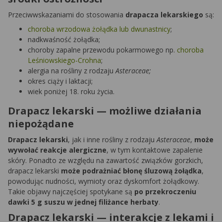
Przeciwwskazaniami do stosowania
drapacza lekarskiego
są:
choroba wrzodowa żołądka lub dwunastnicy
;
nadkwaśność żołądka;
choroby zapalne przewodu pokarmowego np.
choroba
Leśniowskiego-Crohna
;
alergia na rośliny z rodzaju
Asteraceae;
okres ciąży i laktacji;
wiek poniżej 18. roku życia.
Drapacz lekarski — możliwe działania
niepożądane
Drapacz lekarski
, jak i inne rośliny z rodzaju
Asteraceae
,
może
wywołać reakcje alergiczne
, w tym kontaktowe zapalenie
skóry. Ponadto ze względu na zawartość związków gorzkich,
drapacz lekarski
może podrażniać błonę śluzową żołądka
,
powodując nudności, wymioty oraz dyskomfort żołądkowy.
Takie objawy najczęściej spotykane są
po przekroczeniu
dawki 5 g suszu w jednej filiżance herbaty
.
Drapacz lekarski — interakcje z lekami i