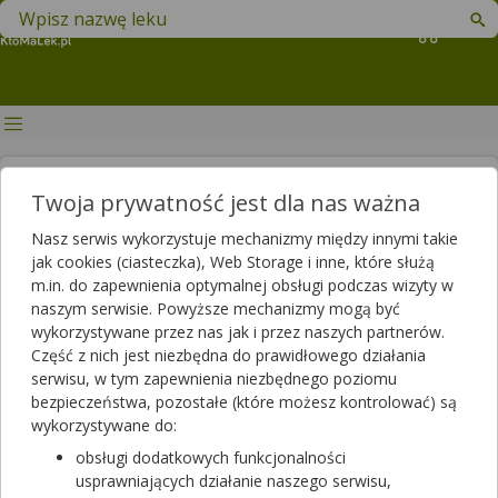
Znajdź lek w swojej okolicy
Koszyk
Transferyna – czym jest,
Twoja prywatność jest dla nas ważna
badanie, normy, interpretacja
Nasz serwis wykorzystuje mechanizmy między innymi takie
wyników
jak cookies (ciasteczka), Web Storage i inne, które służą
m.in. do zapewnienia optymalnej obsługi podczas wizyty w
Autor
naszym serwisie. Powyższe mechanizmy mogą być
wykorzystywane przez nas jak i przez naszych partnerów.
2021-11-10 16:39
2023-12-06 11:23
Publikacja:
Aktualizacja:
Część z nich jest niezbędna do prawidłowego działania
serwisu, w tym zapewnienia niezbędnego poziomu
Artykuł rekomendowany przez:
bezpieczeństwa, pozostałe (które możesz kontrolować) są
magister farmacji Bartłomiej Łuczyński
wykorzystywane do:
Badania krwi są jedną z najpopularniejszych i najszybszych
obsługi dodatkowych funkcjonalności
metod kontroli stanu zdrowia. W zależności od zgłaszanych
usprawniających działanie naszego serwisu,
przez pacjenta dolegliwości i zaburzeń, lekarz zleca szereg