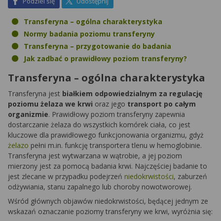
na Facebook
na X
Podziel się
Udostępnij
Transferyna – ogólna charakterystyka
Normy badania poziomu transferyny
Transferyna – przygotowanie do badania
Jak zadbać o prawidłowy poziom transferyny?
Transferyna – ogólna charakterystyka
Transferyna jest
białkiem odpowiedzialnym za regulację
poziomu żelaza we krwi
oraz jego
transport po całym
organizmie
. Prawidłowy poziom transferyny zapewnia
dostarczanie żelaza do wszystkich komórek ciała, co jest
kluczowe dla prawidłowego funkcjonowania organizmu, gdyż
żelazo
pełni m.in. funkcję transportera tlenu w hemoglobinie.
Transferyna jest wytwarzana w wątrobie, a jej poziom
mierzony jest za pomocą badania krwi. Najczęściej badanie to
jest zlecane w przypadku podejrzeń
niedokrwistości
, zaburzeń
odżywiania, stanu zapalnego lub choroby nowotworowej.
Wśród głównych objawów niedokrwistości, będącej jednym ze
wskazań oznaczanie poziomy transferyny we krwi, wyróżnia się: