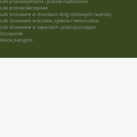
Leki przeciwwymiotne i przeciw nudnościom
Leki przeciwzakrzepowe
Leki stosowane w chorobach dróg żółciowych i wątroby
Leki stosowane w leczeniu żylaków i hemoroidów
Leki stosowane w zaparciach i przeczyszczające
Szczepionki
Więcej kategorii...
LEKI TRUDNO DOSTĘPNE
5-Fluorouracil Ebewe
Abasaglar
Abilify Maintena
Absenor
Activelle
Actrapid Penfill
Angeliq
Anoro Ellipta (Anoro)
Apidra