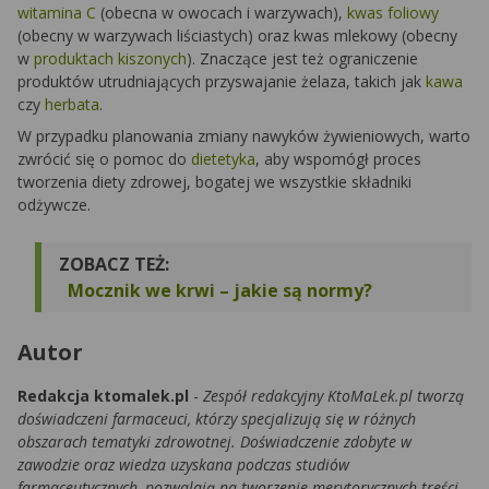
witamina C
(obecna w owocach i warzywach),
kwas foliowy
(obecny w warzywach liściastych) oraz kwas mlekowy (obecny
w
produktach kiszonych
). Znaczące jest też ograniczenie
produktów utrudniających przyswajanie żelaza, takich jak
kawa
czy
herbata
.
W przypadku planowania zmiany nawyków żywieniowych, warto
zwrócić się o pomoc do
dietetyka
, aby wspomógł proces
tworzenia diety zdrowej, bogatej we wszystkie składniki
odżywcze.
ZOBACZ TEŻ:
Mocznik we krwi – jakie są normy?
Autor
Redakcja ktomalek.pl
-
Zespół redakcyjny KtoMaLek.pl tworzą
doświadczeni farmaceuci, którzy specjalizują się w różnych
obszarach tematyki zdrowotnej. Doświadczenie zdobyte w
zawodzie oraz wiedza uzyskana podczas studiów
farmaceutycznych, pozwalają na tworzenie merytorycznych treści