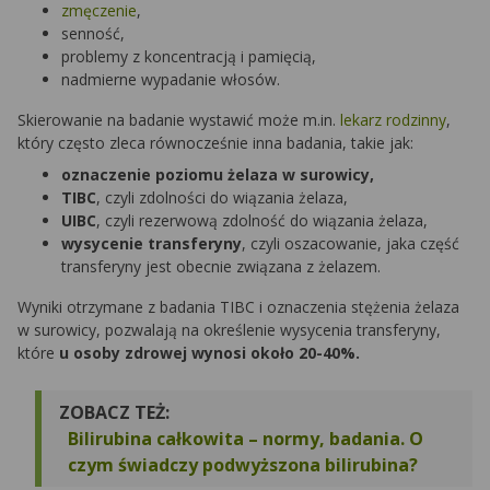
zmęczenie
,
senność,
problemy z koncentracją i pamięcią,
nadmierne wypadanie włosów.
Skierowanie na badanie wystawić może m.in.
lekarz rodzinny
,
który często zleca równocześnie inna badania, takie jak:
oznaczenie poziomu żelaza w surowicy,
TIBC
, czyli zdolności do wiązania żelaza,
UIBC
, czyli rezerwową zdolność do wiązania żelaza,
wysycenie transferyny
, czyli oszacowanie, jaka część
transferyny jest obecnie związana z żelazem.
Wyniki otrzymane z badania TIBC i oznaczenia stężenia żelaza
w surowicy, pozwalają na określenie wysycenia transferyny,
które
u osoby zdrowej wynosi około 20-40%.
ZOBACZ TEŻ:
Bilirubina całkowita – normy, badania. O
czym świadczy podwyższona bilirubina?