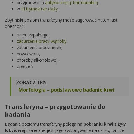
przyjmowania
antykoncepcji hormonalnej
,
w
III trymestrze ciąży
.
Zbyt niski poziom transferyny może sugerować natomiast
obecność:
stanu zapalnego,
zaburzenia pracy wątroby
,
zaburzenia pracy nerek,
nowotworu,
choroby alkoholowej,
oparzeń.
ZOBACZ TEŻ:
Morfologia – podstawowe badanie krwi
Transferyna – przygotowanie do
badania
Badanie poziomu transferyny polega na
pobraniu krwi z żyły
łokciowej
i zalecane jest jego wykonywanie na czczo, tzn. że