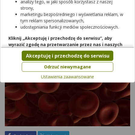
analizy tego, w jaki sposób korzystasz z naszej
badań pozwalających na potwierdzenie lub wykluczenia danej
strony,
diagnozy. Wśród licznych testów morfologicznych może się
marketingu bezpośredniego i wyświetlania reklam, w
znaleźć badanie transferyny. Kiedy zostaje zlecone? Jaka jest
tym reklam spersonalizowanych,
norma poziomu transferyny oraz co oznacza jej nadmiar lub
udostępniania funkcji mediów społecznościowych.
niedobór?
Kliknij „Akceptuję i przechodzę do serwisu”, aby
wyrazić zgodę na przetwarzanie przez nas i naszych
partnerów Twoich danych w powyższych celach.
Akceptuję i przechodzę do serwisu
Pamiętaj, że wyrażenie zgody jest dobrowolne, a wyrażoną
zgodę możesz w każdej chwili cofnąć, możesz też wycofać
Odrzuć niewymagane
zgodę na przetwarzanie Twoich danych tylko w niektórych
Ustawienia zaawansowane
celach. Jeżeli chcesz dowiedzieć się więcej lub chcesz
przeprowadzić konfigurację szczegółową, to możesz tego
dokonać za pomocą „Ustawień zaawansowanych”.
Więcej informacji na temat wykorzystywania narzędzi
zewnętrznych w naszym serwisie znajdziesz w
Regulaminie
Serwisu
.