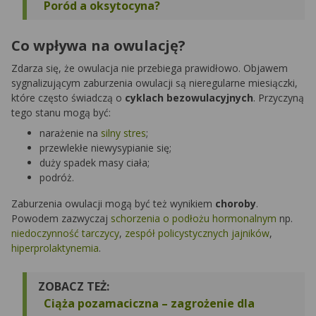
Poród a oksytocyna?
Co wpływa na owulację?
Zdarza się, że owulacja nie przebiega prawidłowo. Objawem
sygnalizującym zaburzenia owulacji są nieregularne miesiączki,
które często świadczą o
cyklach bezowulacyjnych
. Przyczyną
tego stanu mogą być:
narażenie na
silny stres
;
przewlekłe niewysypianie się;
duży spadek masy ciała;
podróż.
Zaburzenia owulacji mogą być też wynikiem
choroby
.
Powodem zazwyczaj
schorzenia o podłożu hormonalnym
np.
niedoczynność tarczycy
,
zespół policystycznych jajników
,
hiperprolaktynemia
.
ZOBACZ TEŻ:
Ciąża pozamaciczna – zagrożenie dla