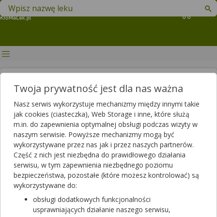
Znajdź lek w swojej okolicy
Koszyk
Owulacja (jajeczkowanie) — jak
Twoja prywatność jest dla nas ważna
rozpoznać objawy?
Nasz serwis wykorzystuje mechanizmy między innymi takie
jak cookies (ciasteczka), Web Storage i inne, które służą
Autor
m.in. do zapewnienia optymalnej obsługi podczas wizyty w
2022-07-08 12:02
2025-06-03 14:20
Publikacja:
Aktualizacja:
naszym serwisie. Powyższe mechanizmy mogą być
wykorzystywane przez nas jak i przez naszych partnerów.
Artykuł rekomendowany przez:
Część z nich jest niezbędna do prawidłowego działania
magister farmacji Bartłomiej Łuczyński
serwisu, w tym zapewnienia niezbędnego poziomu
bezpieczeństwa, pozostałe (które możesz kontrolować) są
Owulacja, potocznie nazywana jajeczkowaniem, jest
wykorzystywane do:
momentem cyklu menstruacyjnego, który umożliwia
zapłodnienie. Uważnie śledząc cykl miesiączkowy jesteśmy w
obsługi dodatkowych funkcjonalności
stanie stwierdzić, kiedy występuje owulacja, choć nie zawsze
usprawniających działanie naszego serwisu,