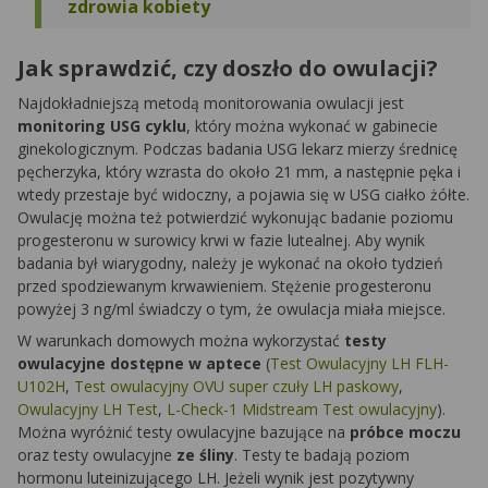
zdrowia kobiety
Jak sprawdzić, czy doszło do owulacji?
Najdokładniejszą metodą monitorowania owulacji jest
monitoring USG cyklu
, który można wykonać w gabinecie
ginekologicznym. Podczas badania USG lekarz mierzy średnicę
pęcherzyka, który wzrasta do około 21 mm, a następnie pęka i
wtedy przestaje być widoczny, a pojawia się w USG ciałko żółte.
Owulację można też potwierdzić wykonując badanie poziomu
progesteronu w surowicy krwi w fazie lutealnej. Aby wynik
badania był wiarygodny, należy je wykonać na około tydzień
przed spodziewanym krwawieniem. Stężenie progesteronu
powyżej 3 ng/ml świadczy o tym, że owulacja miała miejsce.
W warunkach domowych można wykorzystać
testy
owulacyjne dostępne w aptece
(
Test Owulacyjny LH FLH-
U102H
,
Test owulacyjny OVU super czuły LH paskowy
,
Owulacyjny LH Test
,
L-Check-1 Midstream Test owulacyjny
).
Można wyróżnić testy owulacyjne bazujące na
próbce moczu
oraz testy owulacyjne
ze śliny
. Testy te badają poziom
hormonu luteinizującego LH. Jeżeli wynik jest pozytywny