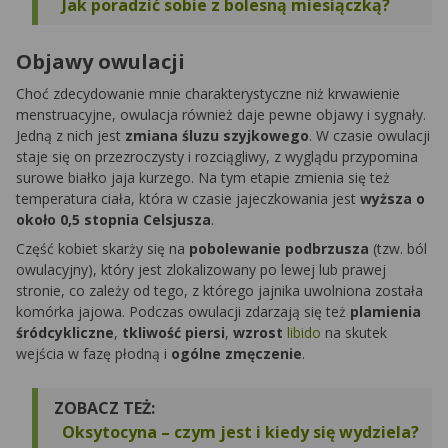
Jak poradzić sobie z bolesną miesiączką?
Objawy owulacji
Choć zdecydowanie mnie charakterystyczne niż krwawienie
menstruacyjne, owulacja również daje pewne objawy i sygnały.
Jedną z nich jest
zmiana śluzu szyjkowego
. W czasie owulacji
staje się on przezroczysty i rozciągliwy, z wyglądu przypomina
surowe białko jaja kurzego. Na tym etapie zmienia się też
temperatura ciała, która w czasie jajeczkowania jest
wyższa o
około 0,5 stopnia Celsjusza
.
Część kobiet skarży się na
pobolewanie podbrzusza
(tzw. ból
owulacyjny), który jest zlokalizowany po lewej lub prawej
stronie, co zależy od tego, z którego jajnika uwolniona została
komórka jajowa. Podczas owulacji zdarzają się też
plamienia
śródcykliczne
,
tkliwość piersi
,
wzrost
libido
na skutek
wejścia w fazę płodną i
ogólne zmęczenie
.
ZOBACZ TEŻ:
Oksytocyna – czym jest i kiedy się wydziela?