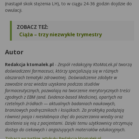
(nastąpił skok stężenia LH), to w ciągu 24-36 godzin dojdzie do
owulacji.
ZOBACZ TEŻ:
Ciąża – trzy niezwykłe trymestry
Autor
Redakcja ktomalek.pl
-
Zespół redakcyjny KtoMaLek.pl tworzą
doświadczeni farmaceuci, którzy specjalizują się w różnych
obszarach tematyki zdrowotnej. Doświadczenie zdobyte w
zawodzie oraz wiedza uzyskana podczas studiów
farmaceutycznych, pozwalają na tworzenie merytorycznych treści
zgodnych z EBM (and. Evidence-based Medicine), opartych na
rzetelnych źródłach — aktualnych badaniach naukowych,
branżowych podręcznikach i książkach. Za praktyką podążają
również pasja i niesłabnąca chęć do poszerzania wiedzy oraz
dzielenia się nią z pacjentami. Dzięki temu użytkownicy otrzymują
dostęp do ciekawych i angażujących materiałów edukacyjnych.
Zobacz wszystkie artykuły Redakcja ktomalek.pl