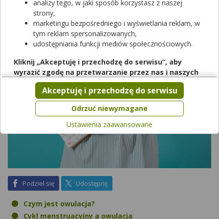
rzeczywiście do niej dochodzi. Czy i jak można rozpoznać
analizy tego, w jaki sposób korzystasz z naszej
objawy owulacji?
strony,
marketingu bezpośredniego i wyświetlania reklam, w
tym reklam spersonalizowanych,
udostępniania funkcji mediów społecznościowych.
Kliknij „Akceptuję i przechodzę do serwisu”, aby
wyrazić zgodę na przetwarzanie przez nas i naszych
partnerów Twoich danych w powyższych celach.
Akceptuję i przechodzę do serwisu
Pamiętaj, że wyrażenie zgody jest dobrowolne, a wyrażoną
zgodę możesz w każdej chwili cofnąć, możesz też wycofać
Odrzuć niewymagane
zgodę na przetwarzanie Twoich danych tylko w niektórych
Ustawienia zaawansowane
celach. Jeżeli chcesz dowiedzieć się więcej lub chcesz
przeprowadzić konfigurację szczegółową, to możesz tego
dokonać za pomocą „Ustawień zaawansowanych”.
Więcej informacji na temat wykorzystywania narzędzi
zewnętrznych w naszym serwisie znajdziesz w
Regulaminie
Serwisu
.
na Facebook
na X
Podziel się
Udostępnij
Czym jest owulacja?
Cykl menstruacyjny a owulacja