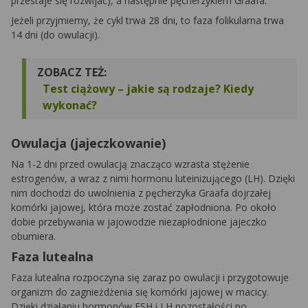
przestaje się rozwijać), a następnie pęcherzykiem Graafa.
Jeżeli przyjmiemy, że cykl trwa 28 dni, to faza folikularna trwa
14 dni (do owulacji).
ZOBACZ TEŻ:
Test ciążowy – jakie są rodzaje? Kiedy
wykonać?
Owulacja (jajeczkowanie)
Na 1-2 dni przed owulacją znacząco wzrasta stężenie
estrogenów, a wraz z nimi hormonu luteinizującego (LH). Dzięki
nim dochodzi do uwolnienia z pęcherzyka Graafa dojrzałej
komórki jajowej, która może zostać zapłodniona. Po około
dobie przebywania w jajowodzie niezapłodnione jajeczko
obumiera.
Faza lutealna
Faza lutealna rozpoczyna się zaraz po owulacji i przygotowuje
organizm do zagnieżdżenia się komórki jajowej w macicy.
Dzięki działaniu hormonów FSH i LH pozostałości po