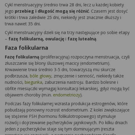
Cykl menstruacyjny średnio trwa 28 dni, lecz u każdej kobiety
jego
przebieg i długość mogą się różnić
. Czasem jest dosyć
krótki i trwa zaledwie 25 dni, niekiedy jest znacznie dłuższy i
trwa nawet 35 dni.
Cykl menstruacyjny dzieli się na trzy następujące po sobie etapy
–
fazę folikularną, owulację
i
fazę
lutealną
.
Faza folikularna
Fazę folikularną
(proliferacyjną) rozpoczyna menstruacja, czyli
złuszczanie się błony śluzowej macicy (endometrium).
Krwawienie trwa średnio 3-5 dni, towarzyszą mu skurcze
podbrzusza,
bóle głowy
, zmęczenie i senność, niekiedy także
nudności,
biegunka
, zaburzenia nastroju. Bardzo bolesne i
obfite miesiączki wymagaj konsultacji lekarskiej, gdyż mogą być
objawem choroby (m.in.
endometriozy
).
Podczas fazy folikularnej wzrasta produkcja estrogenów, które
pobudzają ponowny rozrost endometrium. Z kolei zwiększające
się stężenie FSH (hormonu folikulotropowego) stymuluje
rozwój i dojrzewanie pęcherzyków jajnikowych. Po kilku dniach
jeden z pęcherzyków staje się tym dominującym (reszta