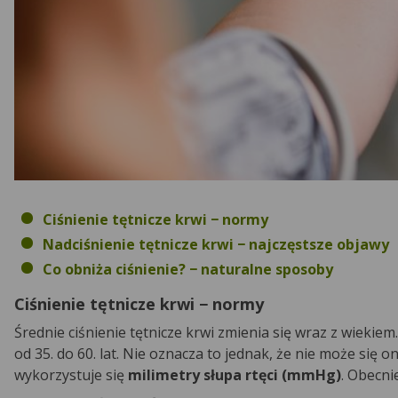
Ciśnienie tętnicze krwi − normy
Nadciśnienie tętnicze krwi − najczęstsze objawy
Co obniża ciśnienie? − naturalne sposoby
Ciśnienie tętnicze krwi − normy
Średnie ciśnienie tętnicze krwi zmienia się wraz z wiekie
od 35. do 60. lat. Nie oznacza to jednak, że nie może się 
wykorzystuje się
milimetry słupa rtęci (mmHg)
. Obecni