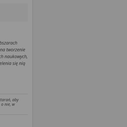
obszarach
 na tworzenie
ach naukowych,
lenia się nią
starań, aby
 o nie, w