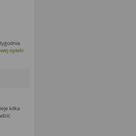
tygodnia.
wej opieki
ieje kilka
wdzić