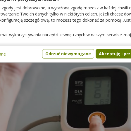
e zgody jest dobrowolne, a wyrażoną zgodę możesz w każdej chwili 
warzanie Twoich danych tylko w niektórych celach. Jeżeli chcesz dowi
 konfigurację szczegółową, to możesz tego dokonać za pomocą „Us
temat wykorzystywania narzędzi zewnętrznych w naszym serwisie zna
Odrzuć niewymagane
Akceptuję i pr
ane