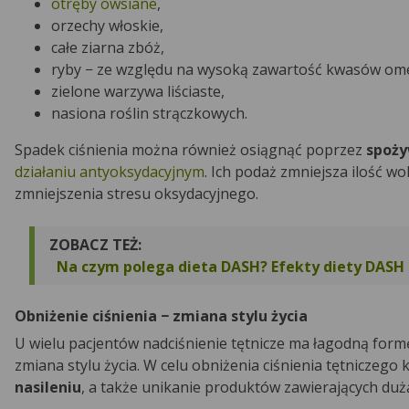
otręby owsiane
,
orzechy włoskie,
całe ziarna zbóż,
ryby − ze względu na wysoką zawartość kwasów om
zielone warzywa liściaste,
nasiona roślin strączkowych.
Spadek ciśnienia można również osiągnąć poprzez
spoży
działaniu antyoksydacyjnym
. Ich podaż zmniejsza ilość w
zmniejszenia stresu oksydacyjnego.
ZOBACZ TEŻ:
Na czym polega dieta DASH? Efekty diety DASH 
Obniżenie ciśnienia − zmiana stylu życia
U wielu pacjentów nadciśnienie tętnicze ma łagodną form
zmiana stylu życia. W celu obniżenia ciśnienia tętniczego 
nasileniu
, a także unikanie produktów zawierających dużą