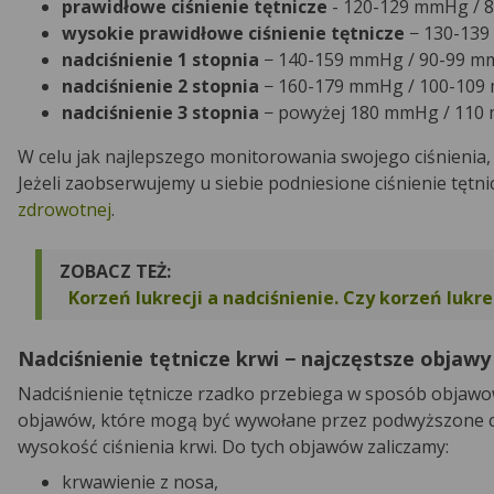
prawidłowe ciśnienie tętnicze
- 120-129 mmHg / 
wysokie prawidłowe ciśnienie tętnicze
− 130-139
nadciśnienie 1 stopnia
− 140-159 mmHg / 90-99 
nadciśnienie 2 stopnia
− 160-179 mmHg / 100-10
nadciśnienie 3 stopnia
− powyżej 180 mmHg / 11
W celu jak najlepszego monitorowania swojego ciśnienia,
Jeżeli zaobserwujemy u siebie podniesione ciśnienie tętni
zdrowotnej
.
ZOBACZ TEŻ:
Korzeń lukrecji a nadciśnienie. Czy korzeń lukre
Nadciśnienie tętnicze krwi − najczęstsze objawy
Nadciśnienie tętnicze rzadko przebiega w sposób objawo
objawów, które mogą być wywołane przez podwyższone c
wysokość ciśnienia krwi. Do tych objawów zaliczamy:
krwawienie z nosa,