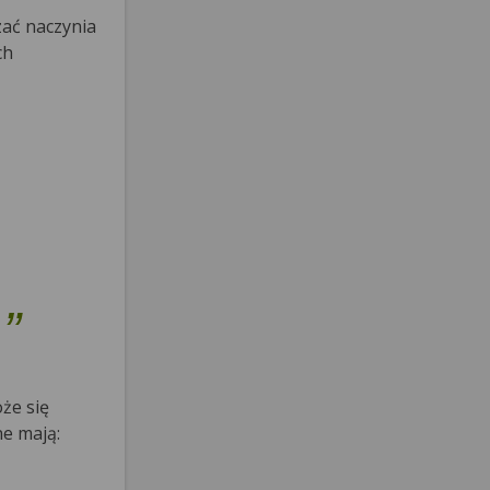
zać naczynia
ch
że się
ne mają: