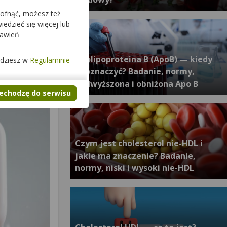
cofnąć, możesz też
edzieć się więcej lub
tawień
Apolipoproteina B (ApoB) — kiedy
jdziesz w
Regulaminie
ją oznaczyć? Badanie, normy,
podwyższona i obniżona Apo B
zechodzę do serwisu
Czym jest cholesterol nie-HDL i
jakie ma znaczenie? Badanie,
normy, niski i wysoki nie-HDL