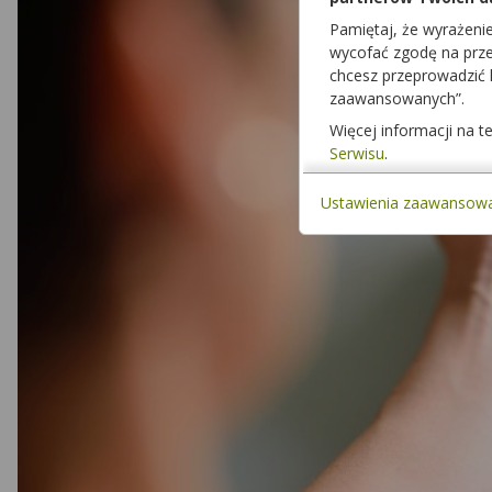
Pamiętaj, że wyrażeni
wycofać zgodę na przet
chcesz przeprowadzić
zaawansowanych”.
Więcej informacji na 
Serwisu
.
Ustawienia zaawansow