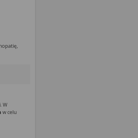
nopatię,
i. W
m
w celu