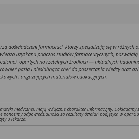
rzą doświadczeni farmaceuci, którzy specjalizują się w różnych 
 wiedza uzyskana podczas studiów farmaceutycznych, pozwalają
edicine), opartych na rzetelnych źródłach — aktualnych badani
ównież pasja i niesłabnąca chęć do poszerzania wiedzy oraz dzie
iekawych i angażujących materiałów edukacyjnych.
tematyki medycznej, mają wyłącznie charakter informacyjny. Dokładamy 
ie ponosimy odpowiedzialności za rezultaty działań podjętych w oparciu
yty u lekarza.