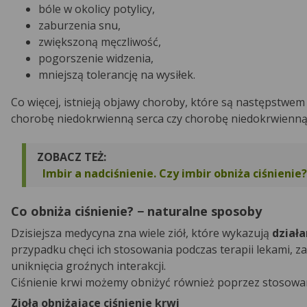
bóle w okolicy potylicy,
zaburzenia snu,
zwiększoną męczliwość,
pogorszenie widzenia,
mniejszą tolerancję na wysiłek.
Co więcej, istnieją objawy choroby, które są następstwem n
chorobę niedokrwienną serca czy chorobę niedokrwienną
ZOBACZ TEŻ:
Imbir a nadciśnienie. Czy imbir obniża ciśnienie?
Co obniża ciśnienie? − naturalne sposoby
Dzisiejsza medycyna zna wiele ziół, które wykazują
działa
przypadku chęci ich stosowania podczas terapii lekami, z
uniknięcia groźnych interakcji.
Ciśnienie krwi możemy obniżyć również poprzez stosowani
Zioła obniżające ciśnienie krwi