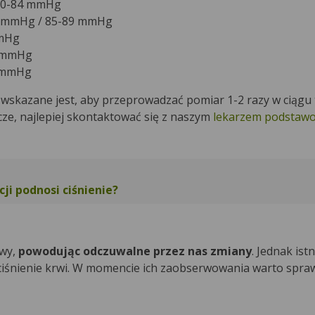
80-84 mmHg
 mmHg / 85-89 mmHg
mmHg
9 mmHg
0 mmHg
 wskazane jest, aby przeprowadzać pomiar 1-2 razy w ciągu 
cze, najlepiej skontaktować się z naszym
lekarzem podstawo
cji podnosi ciśnienie?
wy,
powodując odczuwalne przez nas zmiany
. Jednak istn
iśnienie krwi. W momencie ich zaobserwowania warto spra