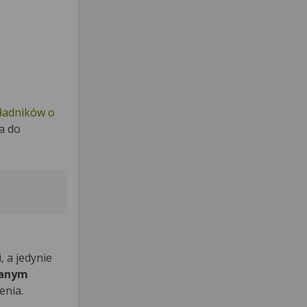
ładników o
a do
 a jedynie
wanym
enia.