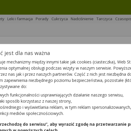
ety
Leki i farmacja
Porady
Cukrzyca
Nadciśnienie
Tarczyca
Czasopi
 jest dla nas ważna
na 
Podziel się
je mechanizmy między innymi takie jak cookies (ciasteczka), Web Sto
ienia optymalnej obsługi podczas wizyty w naszym serwisie. Powyż
zez nas jak i przez naszych partnerów. Część z nich jest niezbędna 
tym zapewnienia niezbędnego poziomu bezpieczeństwa, pozostałe (k
rzystywane do:
wych funkcjonalności usprawniających działanie naszego serwisu,
rążenia. Schorzenie to jest uważane przez WHO za jedną z gł
jaki sposób korzystasz z naszej strony,
 leków, które w skuteczny sposób obniżają ciśnienie krwi. 
ośredniego i wyświetlania reklam, w tym reklam spersonalizowanych
acji, kiedy ciśnienie nie jest mocno podwyższone. Jakie są n
unkcji mediów społecznościowych.
 przechodzę do serwisu”, aby wyrazić zgodę na przetwarzanie p
anych w powyższych celach.