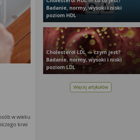
Cholesterol HDL — co to jest?
Badanie, normy, wysoki i niski
poziom HDL
Cholesterol LDL — czym jest?
Badanie, normy, wysoki i niski
poziom LDL
Więcej artykułów
 osób w wieku
niczego krwi