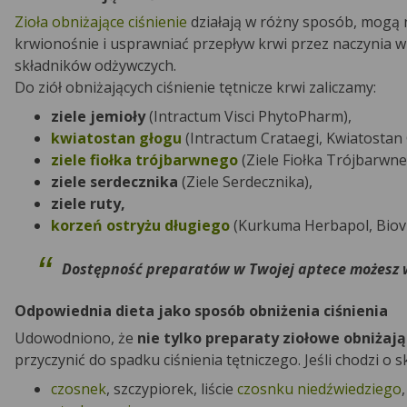
Zioła obniżające ciśnienie
działają w różny sposób, mogą n
krwionośnie i usprawniać przepływ krwi przez naczynia 
składników odżywczych.
Do ziół obniżających ciśnienie tętnicze krwi zaliczamy:
ziele jemioły
(Intractum Visci PhytoPharm),
kwiatostan głogu
(Intractum Crataegi, Kwiatostan 
ziele fiołka trójbarwnego
(Ziele Fiołka Trójbarwne
ziele serdecznika
(Ziele Serdecznika),
ziele ruty,
korzeń ostryżu długiego
(Kurkuma Herbapol, Biovi
Dostępność preparatów w Twojej aptece możesz 
Odpowiednia dieta jako sposób obniżenia ciśnienia
Udowodniono, że
nie tylko preparaty ziołowe obniżają
przyczynić do spadku ciśnienia tętniczego. Jeśli chodzi o 
czosnek
, szczypiorek, liście
czosnku niedźwiedziego
,