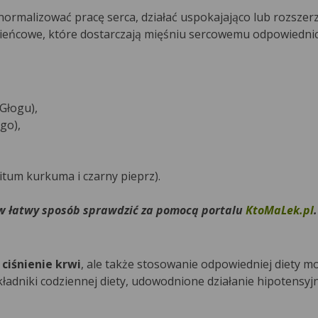
ormalizować pracę serca, działać uspokajająco lub rozszer
wieńcowe, które dostarczają mięśniu sercowemu odpowiedni
Głogu),
go),
tum kurkuma i czarny pieprz).
w łatwy sposób sprawdzić za pomocą portalu
KtoMaLek.pl
.
 ciśnienie krwi
, ale także stosowanie odpowiedniej diety mo
składniki codziennej diety, udowodnione działanie hipotensyj