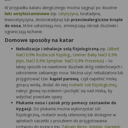
W przypadku kataru alergicznego można sięgnąć po doustne
leki antyhistaminowe
(np.
cetyryzyna
, loratadyna,
lewocetyryzyna, desloratadyna) lub
przeciwalergiczne krople
do nosa
, które udrażniają nos, zmniejszają obrzęk śluzówki i
ograniczają kichanie.
Domowe sposoby na katar
Nebulizacje i inhalacje solą fizjologiczną
(np.
Gilbert
NaCl 0.9% Roztw.soli fizjolog.
,
Unimer Baby NaCl 0,9%
płyn
,
NaCl 0,9% Symphar
.
NaCl 0,9% Fresenius
) – to
łatwy sposób na nawilżenie śluzówki dróg oddechowych i
udrożnienie zatkanego nosa. Można użyć nebulizatora lub
przygotować tzw.
kąpiel parową
, czyli napełnić miskę
gorącą wodą, dodać do niej
roztwór soli fizjologicznej
,
nakryć głowę ręcznikiem i pochylić się nad miską, by
wdychać powstałe opary.
Płukanie nosa i zatok przy pomocy zestawów do
irygacji.
Do płukania można wykorzystać sól
fizjologiczną, roztwór wody utlenionej lub dostępne w
aptekach saszetki z proszkiem do przygotowania
roztworu do irygacji (np.
Zatoxin Rinse
,
Irigasin
,
Gargarin