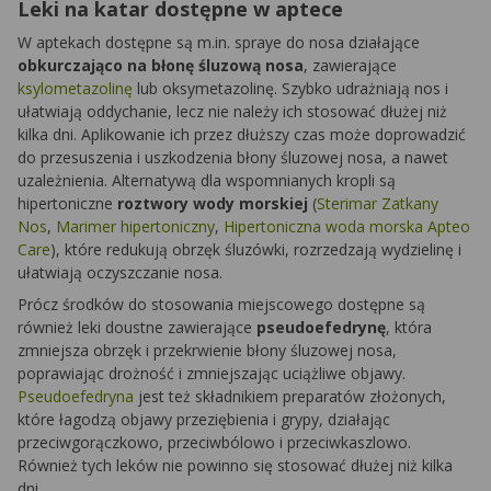
Leki na katar dostępne w aptece
W aptekach dostępne są m.in. spraye do nosa działające
obkurczająco na błonę śluzową nosa
, zawierające
ksylometazolinę
lub oksymetazolinę. Szybko udrażniają nos i
ułatwiają oddychanie, lecz nie należy ich stosować dłużej niż
kilka dni. Aplikowanie ich przez dłuższy czas może doprowadzić
do przesuszenia i uszkodzenia błony śluzowej nosa, a nawet
uzależnienia. Alternatywą dla wspomnianych kropli są
hipertoniczne
roztwory wody morskiej
(
Sterimar Zatkany
Nos
,
Marimer hipertoniczny
,
Hipertoniczna woda morska Apteo
Care
), które redukują obrzęk śluzówki, rozrzedzają wydzielinę i
ułatwiają oczyszczanie nosa.
Prócz środków do stosowania miejscowego dostępne są
również leki doustne zawierające
pseudoefedrynę
, która
zmniejsza obrzęk i przekrwienie błony śluzowej nosa,
poprawiając drożność i zmniejszając uciążliwe objawy.
Pseudoefedryna
jest też składnikiem preparatów złożonych,
które łagodzą objawy przeziębienia i grypy, działając
przeciwgorączkowo, przeciwbólowo i przeciwkaszlowo.
Również tych leków nie powinno się stosować dłużej niż kilka
dni.