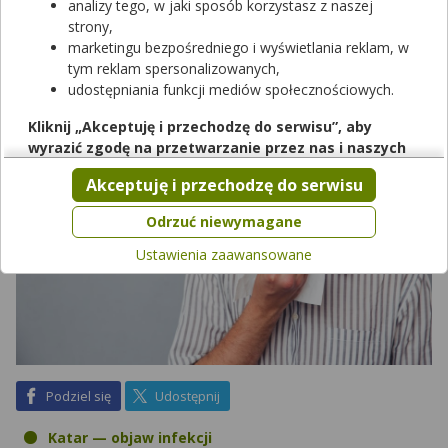
powiedzeniu ziarno prawdy. Jak można skutecznie radzić sobie z
analizy tego, w jaki sposób korzystasz z naszej
katarem? Pomocne będą zarówno środki z apteki, jak i
strony,
domowe sposoby, które pomogą złagodzić uciążliwe objawy.
marketingu bezpośredniego i wyświetlania reklam, w
tym reklam spersonalizowanych,
udostępniania funkcji mediów społecznościowych.
Kliknij „Akceptuję i przechodzę do serwisu”, aby
wyrazić zgodę na przetwarzanie przez nas i naszych
partnerów Twoich danych w powyższych celach.
Akceptuję i przechodzę do serwisu
Pamiętaj, że wyrażenie zgody jest dobrowolne, a wyrażoną
zgodę możesz w każdej chwili cofnąć, możesz też wycofać
Odrzuć niewymagane
zgodę na przetwarzanie Twoich danych tylko w niektórych
Ustawienia zaawansowane
celach. Jeżeli chcesz dowiedzieć się więcej lub chcesz
przeprowadzić konfigurację szczegółową, to możesz tego
dokonać za pomocą „Ustawień zaawansowanych”.
Więcej informacji na temat wykorzystywania narzędzi
zewnętrznych w naszym serwisie znajdziesz w
Regulaminie
Serwisu
.
na Facebook
na X
Podziel się
Udostępnij
Katar — objaw infekcji