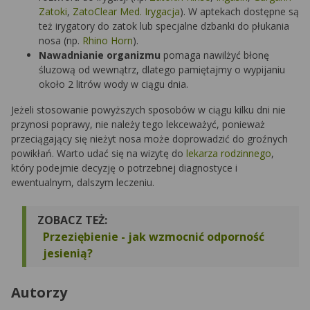
Zatoki
,
ZatoClear Med. Irygacja
). W aptekach dostępne są
też irygatory do zatok lub specjalne dzbanki do płukania
nosa (np.
Rhino Horn
).
Nawadnianie organizmu
pomaga nawilżyć błonę
śluzową od wewnątrz, dlatego pamiętajmy o wypijaniu
około 2 litrów wody w ciągu dnia.
Jeżeli stosowanie powyższych sposobów w ciągu kilku dni nie
przynosi poprawy, nie należy tego lekceważyć, ponieważ
przeciągający się nieżyt nosa może doprowadzić do groźnych
powikłań. Warto udać się na wizytę do
lekarza rodzinnego
,
który podejmie decyzję o potrzebnej diagnostyce i
ewentualnym, dalszym leczeniu.
ZOBACZ TEŻ:
Przeziębienie - jak wzmocnić odporność
jesienią?
Autorzy