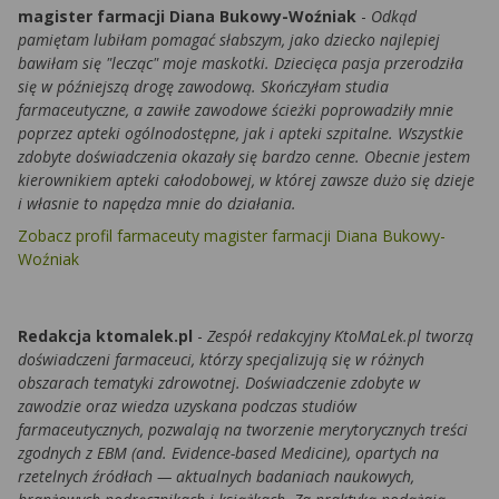
magister farmacji Diana Bukowy-Woźniak
-
Odkąd
pamiętam lubiłam pomagać słabszym, jako dziecko najlepiej
bawiłam się "lecząc" moje maskotki. Dziecięca pasja przerodziła
się w późniejszą drogę zawodową. Skończyłam studia
farmaceutyczne, a zawiłe zawodowe ścieżki poprowadziły mnie
poprzez apteki ogólnodostępne, jak i apteki szpitalne. Wszystkie
zdobyte doświadczenia okazały się bardzo cenne. Obecnie jestem
kierownikiem apteki całodobowej, w której zawsze dużo się dzieje
i własnie to napędza mnie do działania.
Zobacz profil farmaceuty magister farmacji Diana Bukowy-
Woźniak
Redakcja ktomalek.pl
-
Zespół redakcyjny KtoMaLek.pl tworzą
doświadczeni farmaceuci, którzy specjalizują się w różnych
obszarach tematyki zdrowotnej. Doświadczenie zdobyte w
zawodzie oraz wiedza uzyskana podczas studiów
farmaceutycznych, pozwalają na tworzenie merytorycznych treści
zgodnych z EBM (and. Evidence-based Medicine), opartych na
rzetelnych źródłach — aktualnych badaniach naukowych,