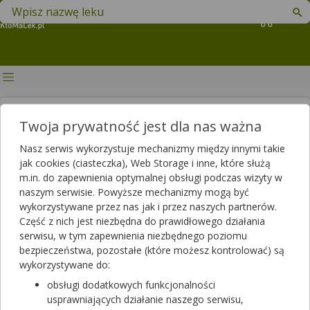
Znajdź lek w swojej okolicy
Koszyk
Co na katar? Apteczne i
Twoja prywatność jest dla nas ważna
domowe sposoby na katar
Nasz serwis wykorzystuje mechanizmy między innymi takie
jak cookies (ciasteczka), Web Storage i inne, które służą
Autorzy
m.in. do zapewnienia optymalnej obsługi podczas wizyty w
2022-07-11 14:48
2025-06-03 14:20
Publikacja:
Aktualizacja:
naszym serwisie. Powyższe mechanizmy mogą być
wykorzystywane przez nas jak i przez naszych partnerów.
Artykuł rekomendowany przez:
Część z nich jest niezbędna do prawidłowego działania
magister farmacji Bartłomiej Łuczyński
serwisu, w tym zapewnienia niezbędnego poziomu
bezpieczeństwa, pozostałe (które możesz kontrolować) są
Jesień i zima to czas, gdy częściej dopada nas przeziębienie, a
wykorzystywane do:
jego najbardziej charakterystycznym objawem jest uciążliwy,
wodnisty katar. Mówi się, że nieleczony katar trwa tydzień, a
obsługi dodatkowych funkcjonalności
leczony siedem dni i trudno oprzeć się wrażeniu, że jest w tym
usprawniających działanie naszego serwisu,