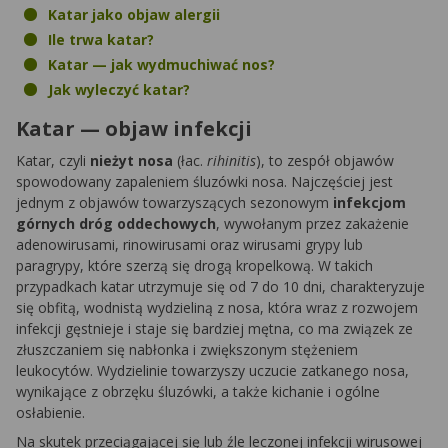
Katar jako objaw alergii
Ile trwa katar?
Katar — jak wydmuchiwać nos?
Jak wyleczyć katar?
Katar — objaw infekcji
Katar, czyli
nieżyt nosa
(łac.
rihinitis
), to zespół objawów
spowodowany zapaleniem śluzówki nosa. Najczęściej jest
jednym z objawów towarzyszących sezonowym
infekcjom
górnych dróg oddechowych
, wywołanym przez zakażenie
adenowirusami, rinowirusami oraz wirusami grypy lub
paragrypy, które szerzą się drogą kropelkową. W takich
przypadkach katar utrzymuje się od 7 do 10 dni, charakteryzuje
się obfitą, wodnistą wydzieliną z nosa, która wraz z rozwojem
infekcji gęstnieje i staje się bardziej mętna, co ma związek ze
złuszczaniem się nabłonka i zwiększonym stężeniem
leukocytów. Wydzielinie towarzyszy uczucie zatkanego nosa,
wynikające z obrzęku śluzówki, a także kichanie i ogólne
osłabienie.
Na skutek przeciągającej się lub źle leczonej infekcji wirusowej