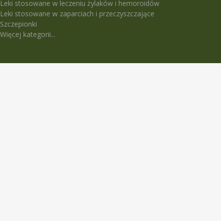
Leki stosowane w leczeniu żylaków i hemoroidów
Leki stosowane w zaparciach i przeczyszczające
Szczepionki
Więcej kategorii...
LEKI TRUDNO DOSTĘPNE
5-Fluorouracil Ebewe
Abasaglar
Abilify Maintena
Absenor
Activelle
Actrapid Penfill
Angeliq
Anoro Ellipta (Anoro)
Apidra
Apidra Solostar
Aspulmo
Atenza