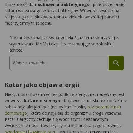
może dojść do
nadkażenia bakteryjnego
i przerodzenia się
kataru wirusowego w katar bakteryjny. Wówczas wydzielina
staje się gęsta, śluzowo-ropna o zielonkawo-żółtej barwie i
nieprzyjemnym zapachu.
Nie możesz znaleźć swojego leku? Już teraz skorzystaj z
wyszukiwarki KtoMaLek.pl i zarezerwuj go w pobliskiej
aptece!
Katar jako objaw alergii
Nieżyt nosa może mieć też podłoże alergiczne, nazywany jest
wówczas
katarem siennym
. Pojawia się na skutek kontaktu z
substancją alergizującą (np. pyłkami roślin,
roztoczami kurzu
domowego
), które dostają się do organizmu drogą wziewną.
Katar alergiczny cechuje się wodnistym i bezbarwnym
wyciekiem z nosa, towarzyszy mu kichanie, a często również
swędzenie i łzawienie oczu
. Jeżeli kontakt z alergenem jest