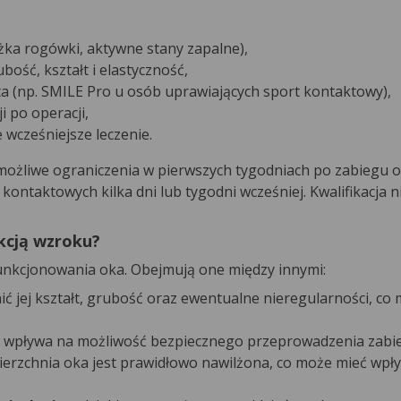
żka rogówki, aktywne stany zapalne),
bość, kształt i elastyczność,
a (np. SMILE Pro u osób uprawiających sport kontaktowy),
i po operacji,
 wcześniejsze leczenie.
możliwe ograniczenia w pierwszych tygodniach po zabiegu o
ontaktowych kilka dni lub tygodni wcześniej. Kwalifikacja ni
kcją wzroku?
funkcjonowania oka. Obejmują one między innymi:
ić jej kształt, grubość oraz ewentualne nieregularności, c
ry wpływa na możliwość bezpiecznego przeprowadzenia zabi
ierzchnia oka jest prawidłowo nawilżona, co może mieć wpł