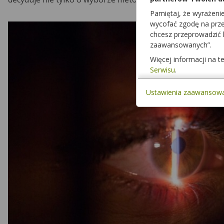
Pamiętaj, że wyrażeni
wycofać zgodę na przet
chcesz przeprowadzić
zaawansowanych”.
Więcej informacji na 
Serwisu
.
Ustawienia zaawansow