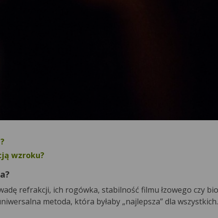
a?
cją wzroku?
na?
wadę refrakcji, ich rogówka, stabilność filmu łzowego czy b
 uniwersalna metoda, która byłaby „najlepsza” dla wszystkich