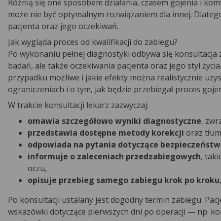
Różnią się one sposobem działania, czasem gojenia i komfo
może nie być optymalnym rozwiązaniem dla innej. Dlateg
pacjenta oraz jego oczekiwań.
Jak wygląda proces od kwalifikacji do zabiegu?
Po wykonaniu pełnej diagnostyki odbywa się konsultacja z
badań, ale także oczekiwania pacjenta oraz jego styl życ
przypadku możliwe i jakie efekty można realistycznie uzy
ograniczeniach i o tym, jak będzie przebiegał proces gojen
W trakcie konsultacji lekarz zazwyczaj:
omawia szczegółowo wyniki diagnostyczne
, zwr
przedstawia dostępne metody korekcji
oraz tłum
odpowiada na pytania dotyczące bezpieczeństw
informuje o zaleceniach przedzabiegowych
, tak
oczu,
opisuje przebieg samego zabiegu krok po kroku
Po konsultacji ustalany jest dogodny termin zabiegu. Pac
wskazówki dotyczące pierwszych dni po operacji — np. ko