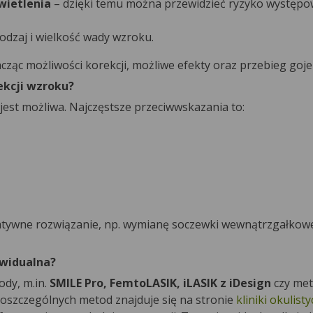
wietlenia
– dzięki temu można przewidzieć ryzyko występo
rodzaj i wielkość wady wzroku.
ząc możliwości korekcji, możliwe efekty oraz przebieg goje
ekcji wzroku?
 jest możliwa. Najczęstsze przeciwwskazania to:
tywne rozwiązanie, np. wymianę soczewki wewnątrzgałkowe
ywidualna?
ody, m.in.
SMILE Pro, FemtoLASIK, iLASIK z iDesign
czy me
oszczególnych metod znajduje się na stronie
kliniki okulist