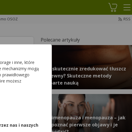
Koszyk
smo OSOZ
RSS
Polecane artykuły
rage i inne, które
Facebook
na X
Udostępnij
Jak skutecznie zredukować tłuszcz
sze mechanizmy mogą
do prawidłowego
trzewny? Skuteczne metody
tóre możesz
poparte nauką
enia
,
 rogówki lub
ątkowo
Perimenopauza i menopauza – jak
 etap, który
rozpoznać pierwsze objawy i je
rzez nas i naszych
złagodzić?