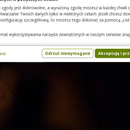
e zgody jest dobrowolne, a wyrażoną zgodę możesz w każdej chwili 
warzanie Twoich danych tylko w niektórych celach. Jeżeli chcesz dowi
 konfigurację szczegółową, to możesz tego dokonać za pomocą „Us
temat wykorzystywania narzędzi zewnętrznych w naszym serwisie zna
Odrzuć niewymagane
Akceptuję i pr
ane