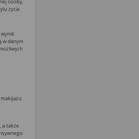
nej osoby,
ylu życia
o wynik
są w danym
 możliwych
 makijażu
 a także
tensywnego