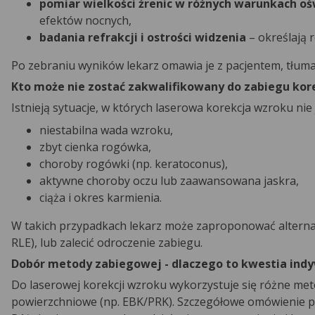
pomiar wielkości źrenic w różnych warunkach oś
efektów nocnych,
badania refrakcji i ostrości widzenia
– określają 
Po zebraniu wyników lekarz omawia je z pacjentem, tłumac
Kto może nie zostać zakwalifikowany do zabiegu kor
Istnieją sytuacje, w których laserowa korekcja wzroku nie
niestabilna wada wzroku,
zbyt cienka rogówka,
choroby rogówki (np. keratoconus),
aktywne choroby oczu lub zaawansowana jaskra,
ciąża i okres karmienia.
W takich przypadkach lekarz może zaproponować alterna
RLE), lub zalecić odroczenie zabiegu.
Dobór metody zabiegowej - dlaczego to kwestia ind
Do laserowej korekcji wzroku wykorzystuje się różne met
powierzchniowe (np. EBK/PRK). Szczegółowe omówienie p