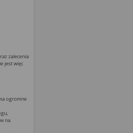
raz zalecenia
e jest więc
o ma ogromne
egu,
yw na