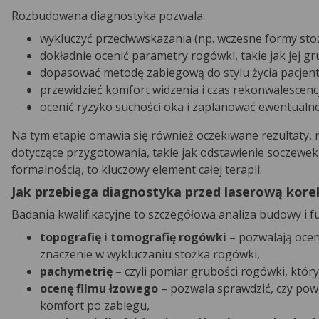
Rozbudowana diagnostyka pozwala:
wykluczyć przeciwwskazania (np. wczesne formy sto
dokładnie ocenić parametry rogówki, takie jak jej gru
dopasować metodę zabiegową do stylu życia pacjent
przewidzieć komfort widzenia i czas rekonwalescencj
ocenić ryzyko suchości oka i zaplanować ewentualne
Na tym etapie omawia się również oczekiwane rezultaty, 
dotyczące przygotowania, takie jak odstawienie soczewek k
formalnością, to kluczowy element całej terapii.
Jak przebiega diagnostyka przed laserową kore
Badania kwalifikacyjne to szczegółowa analiza budowy i 
topografię i tomografię rogówki
– pozwalają ocen
znaczenie w wykluczaniu stożka rogówki,
pachymetrię
– czyli pomiar grubości rogówki, któ
ocenę filmu łzowego
– pozwala sprawdzić, czy pow
komfort po zabiegu,