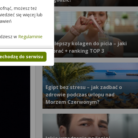
cofnąć, możesz też
edzieć się więcej lub
tawień
jdziesz w
Regulaminie
Najlepszy kolagen do picia – jaki
wybrać + ranking TOP 3
zechodzę do serwisu
Egipt bez stresu – jak zadbać o
zdrowie podczas urlopu nad
Morzem Czerwonym?