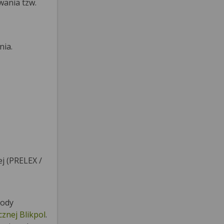
wania tzw.
nia.
j (PRELEX /
tody
ycznej Blikpol
.