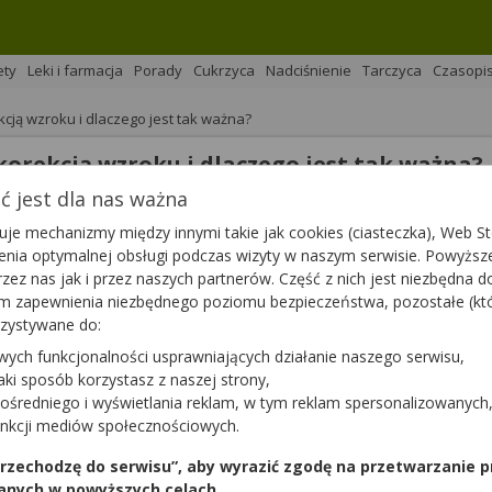
ety
Leki i farmacja
Porady
Cukrzyca
Nadciśnienie
Tarczyca
Czasopi
cją wzroku i dlaczego jest tak ważna?
orekcją wzroku i dlaczego jest tak ważna?
 jest dla nas ważna
je mechanizmy między innymi takie jak cookies (ciasteczka), Web Sto
na 
Podziel się
ienia optymalnej obsługi podczas wizyty w naszym serwisie. Powyż
zez nas jak i przez naszych partnerów. Część z nich jest niezbędna 
tym zapewnienia niezbędnego poziomu bezpieczeństwa, pozostałe (k
rzystywane do:
Jakimiuk,
magister farmacji Bartłomiej Łuczyński
wych funkcjonalności usprawniających działanie naszego serwisu,
jaki sposób korzystasz z naszej strony,
e zmniejszyć lub całkowicie wyeliminować konieczność nosz
ośredniego i wyświetlania reklam, w tym reklam spersonalizowanych
nim nowoczesne lasery, które precyzyjnie zmieniają kształt
unkcji mediów społecznościowych.
 oka soczewką sztuczną. Choć sama procedura jest dziś wyj
ego procesu jest właściwa diagnostyka przedzabiegowa. To
 przechodzę do serwisu”, aby wyrazić zgodę na przetwarzanie p
m o bezpieczeństwie i przewidywalności efektów.
anych w powyższych celach.