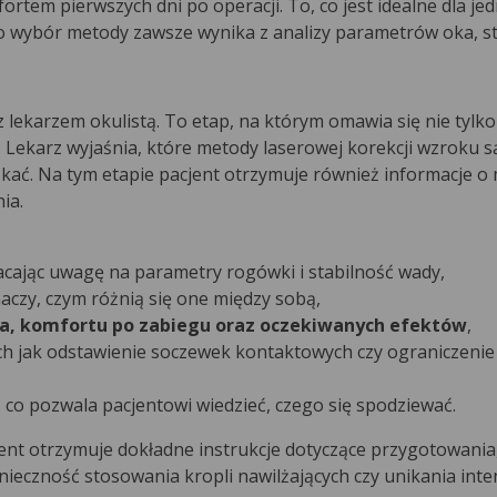
rtem pierwszych dni po operacji. To, co jest idealne dla jed
o wybór metody zawsze wynika z analizy parametrów oka, st
 lekarzem okulistą. To etap, na którym omawia się nie tylk
ia. Lekarz wyjaśnia, które metody laserowej korekcji wzroku 
skać. Na tym etapie pacjent otrzymuje również informacje o
ia.
acając uwagę na parametry rogówki i stabilność wady,
aczy, czym różnią się one między sobą,
a, komfortu po zabiegu oraz oczekiwanych efektów
,
ich jak odstawienie soczewek kontaktowych czy ograniczenie
, co pozwala pacjentowi wiedzieć, czego się spodziewać.
jent otrzymuje dokładne instrukcje dotyczące przygotowania,
nieczność stosowania kropli nawilżających czy unikania in