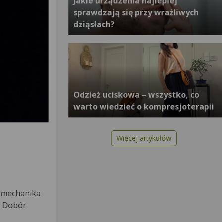
Jakie urządzenia najlepiej
sprawdzają się przy wrażliwych
dziąsłach?
Odzież uciskowa – wszystko, co
warto wiedzieć o kompresjoterapii
Więcej artykułów
iomechanika
. Dobór