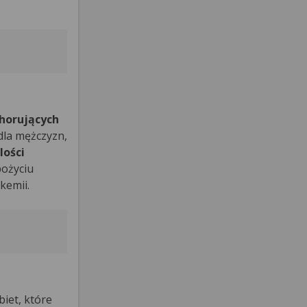
chorujących
 dla mężczyzn,
lości
pożyciu
kemii.
iet, które