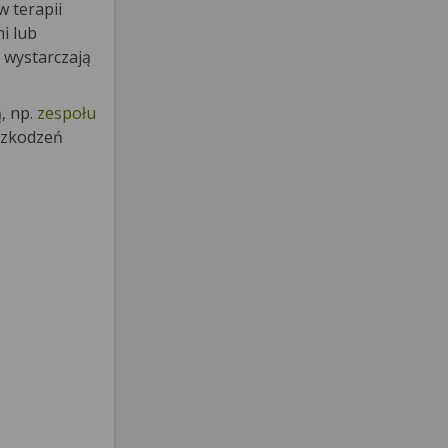
 terapii
i lub
e wystarczają
, np.
zespołu
uszkodzeń