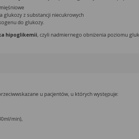
i mięśniowe
a glukozy z substancji niecukrowych
ikogenu do glukozy.
a hipoglikemii
, czyli nadmiernego obniżenia poziomu gluk
 przeciwwskazane u pacjentów, u których występuje:
30ml/min),