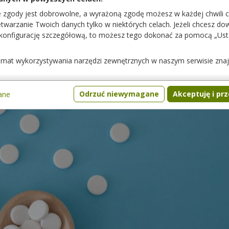
e zgody jest dobrowolne, a wyrażoną zgodę możesz w każdej chwili 
warzanie Twoich danych tylko w niektórych celach. Jeżeli chcesz dowi
 konfigurację szczegółową, to możesz tego dokonać za pomocą „Us
temat wykorzystywania narzędzi zewnętrznych w naszym serwisie zna
Odrzuć niewymagane
Akceptuję i pr
ane