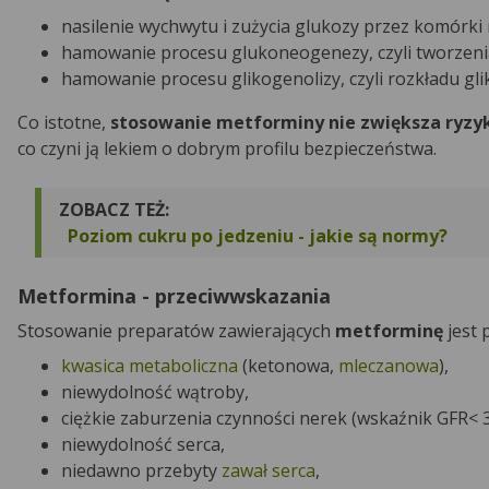
nasilenie wychwytu i zużycia glukozy przez komórk
hamowanie procesu glukoneogenezy, czyli tworzeni
hamowanie procesu glikogenolizy, czyli rozkładu gl
Co istotne,
stosowanie metforminy nie zwiększa ryzyk
co czyni ją lekiem o dobrym profilu bezpieczeństwa.
ZOBACZ TEŻ:
Poziom cukru po jedzeniu - jakie są normy?
Metformina - przeciwwskazania
Stosowanie preparatów zawierających
metforminę
jest
kwasica metaboliczna
(ketonowa,
mleczanowa
),
niewydolność wątroby,
ciężkie zaburzenia czynności nerek (wskaźnik GFR< 
niewydolność serca,
niedawno przebyty
zawał serca
,