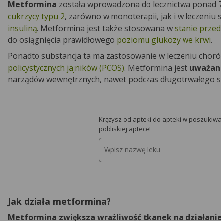
Metformina
została wprowadzona do lecznictwa ponad 7
cukrzycy typu 2
, zarówno w monoterapii, jak i w leczeni
insuliną
. Metformina jest także stosowana w
stanie prze
do osiągnięcia prawidłowego
poziomu glukozy we krwi
.
Ponadto substancja ta ma zastosowanie w leczeniu choró
policystycznych jajników (PCOS)
. Metformina jest
uważana
narządów wewnętrznych, nawet podczas długotrwałego 
Krążysz od apteki do apteki w poszukiwan
pobliskiej aptece!
Jak działa metformina?
Metformina zwiększa wrażliwość tkanek na działanie