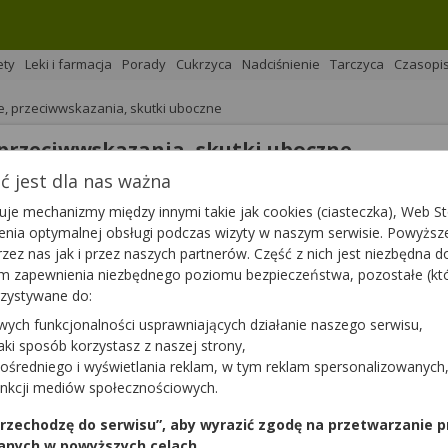
ety
Leki i farmacja
Porady
Cukrzyca
Nadciśnienie
Tarczyca
Czasopi
e, przeciwwskazania, skutki uboczne
 przeciwwskazania, skutki uboczne
 jest dla nas ważna
na 
Podziel się
je mechanizmy między innymi takie jak cookies (ciasteczka), Web Sto
ienia optymalnej obsługi podczas wizyty w naszym serwisie. Powyż
zez nas jak i przez naszych partnerów. Część z nich jest niezbędna 
tym zapewnienia niezbędnego poziomu bezpieczeństwa, pozostałe (k
rzystywane do:
wych funkcjonalności usprawniających działanie naszego serwisu,
 cukrzycy typu 2. Wykorzystuje się ją także w leczeniu
jaki sposób korzystasz z naszej strony,
 Charakteryzuje się dobrym profilem bezpieczeństwa, a jej d
ośredniego i wyświetlania reklam, w tym reklam spersonalizowanych
ch. Jak działa metformina i jakie są przeciwwskazania do je
unkcji mediów społecznościowych.
 przechodzę do serwisu”, aby wyrazić zgodę na przetwarzanie p
anych w powyższych celach.