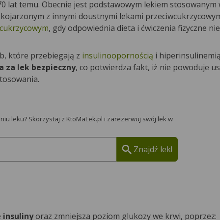
0 lat temu. Obecnie jest podstawowym lekiem stosowanym w
u skojarzonym z innymi doustnymi lekami przeciwcukrzycowym
dcukrzycowym
, gdy odpowiednia dieta i ćwiczenia fizyczne ni
b, które przebiegają z
insulinoopornością
i hiperinsulinemią
 za lek bezpieczny
, co potwierdza fakt, iż nie powoduje 
stosowania.
iu leku? Skorzystaj z KtoMaLek.pl i zarezerwuj swój lek w
Znajdź lek!
 insuliny
oraz zmniejsza poziom glukozy we krwi, poprzez: