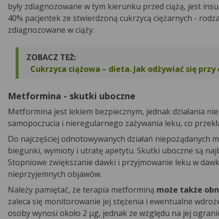
były zdiagnozowane w tym kierunku przed ciążą, jest ins
40% pacjentek ze stwierdzoną cukrzycą ciężarnych - rodz
zdiagnozowane w ciąży.
ZOBACZ TEŻ:
Cukrzyca ciążowa – dieta. Jak odżywiać się przy
Metformina - skutki uboczne
Metformina jest lekiem bezpiecznym, jednak działania 
samopoczucia i nieregularnego zażywania leku, co przekła
Do najczęściej odnotowywanych działań niepożądanych me
biegunki, wymioty i utratę apetytu. Skutki uboczne są naj
Stopniowe zwiększanie dawki i przyjmowanie leku w dawka
nieprzyjemnych objawów.
Należy pamiętać, że terapia metforminą
może także obn
zaleca się monitorowanie jej stężenia i ewentualne wdroż
osoby wynosi około 2 µg, jednak ze względu na jej ogra