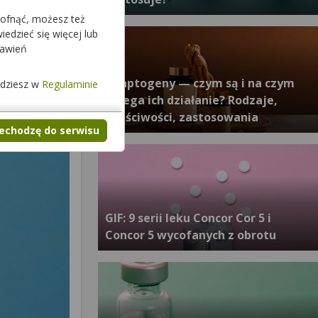
cofnąć, możesz też
edzieć się więcej lub
tawień
Adaptogeny — czym są i na czym
jdziesz w
Regulaminie
polega ich działanie? Rodzaje,
właściwości, zastosowania
zechodzę do serwisu
GIF: 9 serii leku Concor Cor 5 i
Concor 5 wycofanych z obrotu