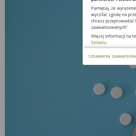
Pamiętaj, że wyrażeni
wycofać zgodę na przet
chcesz przeprowadzić
zaawansowanych”.
Więcej informacji na 
Serwisu
.
Ustawienia zaawansow