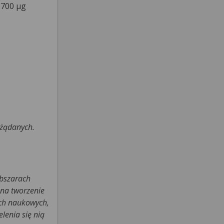
 700 µg
ożądanych.
obszarach
 na tworzenie
ach naukowych,
lenia się nią