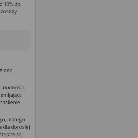
od 10% do
 zostały
 złego
p. nudności,
emijający.
nasilenie
go
, dlatego
 dla dorosłej
stępne są