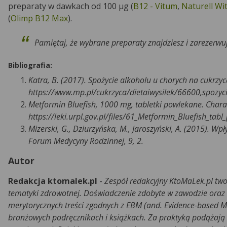
preparaty w dawkach od 100 µg (
B12 - Vitum
,
Naturell Wi
(
Olimp B12 Max
).
Pamiętaj, że wybrane preparaty znajdziesz i zarezerw
Bibliografia:
Katra, B. (2017). Spożycie alkoholu u chorych na cukrzy
https://www.mp.pl/cukrzyca/dietaiwysilek/66600,spozyci
Metformin Bluefish, 1000 mg, tabletki powlekane. Chara
https://leki.urpl.gov.pl/files/61_Metformin_Bluefish_ta
Mizerski, G., Dziurzyńska, M., Jaroszyński, A. (2015).
Forum Medycyny Rodzinnej, 9, 2.
Autor
Redakcja ktomalek.pl
-
Zespół redakcyjny KtoMaLek.pl two
tematyki zdrowotnej. Doświadczenie zdobyte w zawodzie oraz
merytorycznych treści zgodnych z EBM (and. Evidence-based M
branżowych podręcznikach i książkach. Za praktyką podążają r