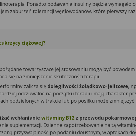
ulinoterapia. Ponadto podawania insuliny będzie wymagało 
ajem zaburzeń tolerancji węglowodanów, które pierwszy raz
 cukrzycy ciążowej?
niepożądane towarzyszące jej stosowaniu mogą być powodem
da się na zmniejszenie skuteczności terapii.
tforminy zalicza się
dolegliwości żołądkowo-jelitowe
, n
bardziej odczuwalne na początku terapii i mają charakter prz
ch podzielonych w trakcie lub po posiłku może zmniejszyć 
iżać wchłanianie
witaminy B12
z przewodu pokarmowe
enie suplementacji. Dzienne zapotrzebowanie na tą witaminę
niczoną przyswajalność po podaniu doustnym, w aptekach do