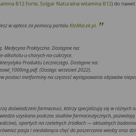
tamina B12 Forte
,
Solgar Naturalna witamina B12
) do nawet
ujesz w aptece za pomocą portalu
KtoMaLek.pl
.
cę. Medycyna Praktyczna. Dostępne na:
e-alkoholu-u-chorych-na-cukrzyce.
kterystyka Produktu Leczniczego. Dostępne na:
bl_powl_1000mg.pdf. (Dostęp: wrzesień 2022).
 Wpływ postaci metforminy na częstość występowania objawów niep
rzą doświadczeni farmaceuci, którzy specjalizują się w różnych 
 wiedza uzyskana podczas studiów farmaceutycznych, pozwalają
edicine), opartych na rzetelnych źródłach — aktualnych badani
ównież pasja i niesłabnąca chęć do poszerzania wiedzy oraz dzie